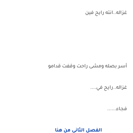
غزاله..انته رايح فين
أسر بصله ومشى راحت وقفت قدامو
غزاله..رايح في....
فجاء......
الفصل الثاني من هنا