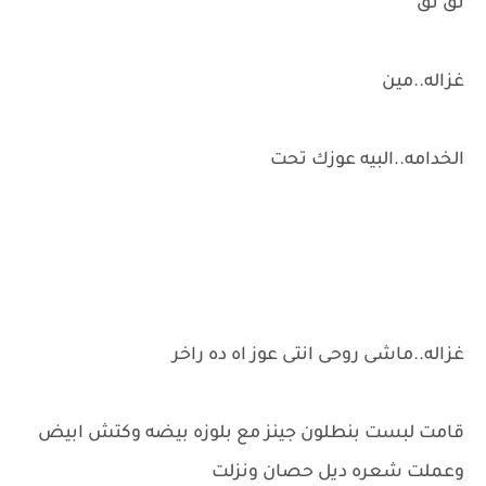
تق تق
غزاله..مين
الخدامه..البيه عوزك تحت
غزاله..ماشى روحى انتى عوز اه ده راخر
قامت لبست بنطلون جينز مع بلوزه بيضه وكتش ابيض
وعملت شعره ديل حصان ونزلت