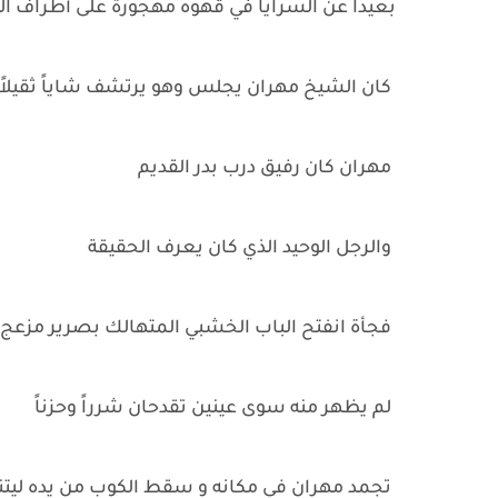
بعيداً عن السرايا في قهوه مهجورة على أطراف ال
كان الشيخ مهران يجلس وهو يرتشف شاياً ثقيلاً
مهران كان رفيق درب بدر القديم
والرجل الوحيد الذي كان يعرف الحقيقة
فجأة انفتح الباب الخشبي المتهالك بصرير مزعج 
لم يظهر منه سوى عينين تقدحان شرراً وحزناً
تجمد مهران في مكانه و سقط الكوب من يده ليتناث