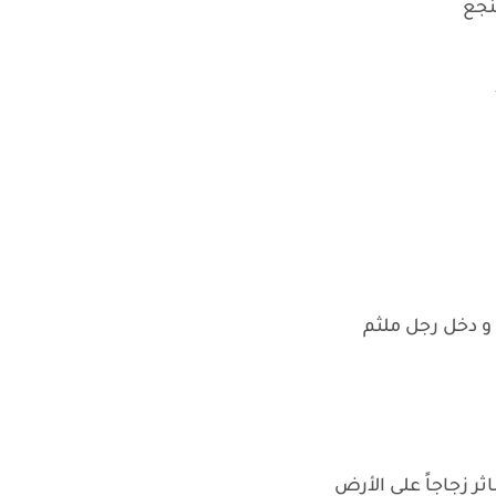
نجع
و دخل رجل ملثم
ر زجاجاً على الأرض