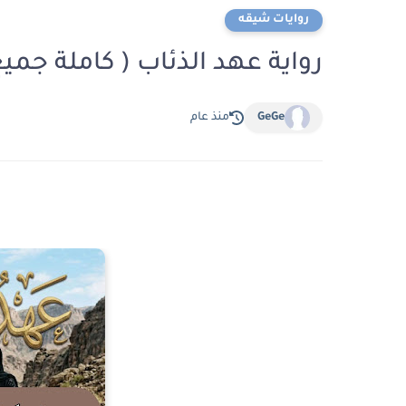
روايات شيقه
رواية عهد الذئاب ( كاملة جمي
GeGe
منذ عام