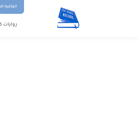
اتفاقية ال
روايات ك