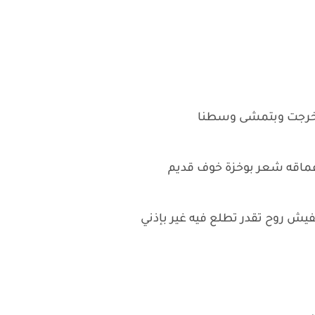
ة خرجت وبتمشى وسطنا
ماقه شعر بوخزة خوف قديم
مفيش روح تقدر تطلع فيه غير بإذني