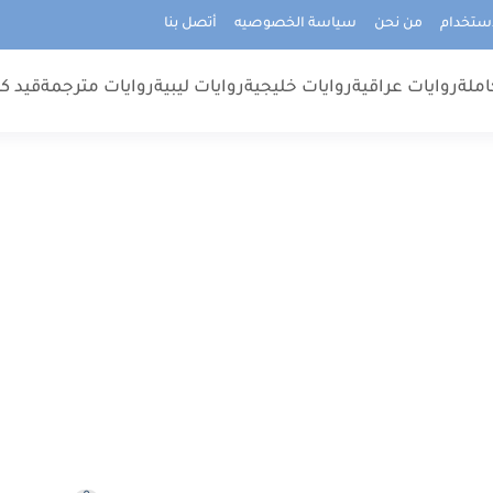
استخدام
من نحن
سياسة الخصوصيه
أتصل بنا
املة
روايات عراقية
روايات خليجية
روايات ليبية
روايات مترجمة
قيد كت