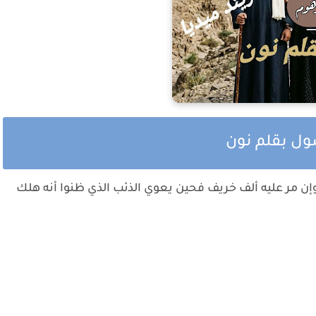
صول بقلم نون
وإن مر عليه ألف خريف فحين يعوي الذئب الذي ظنوا أنه هلك