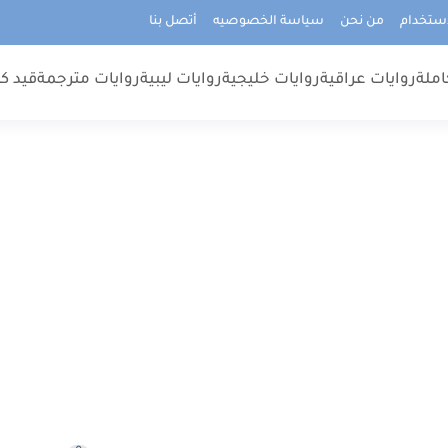
استخدام
من نحن
سياسة الخصوصيه
أتصل بنا
املة
روايات عراقية
روايات خليجية
روايات ليبية
روايات مترجمة
قيد كت