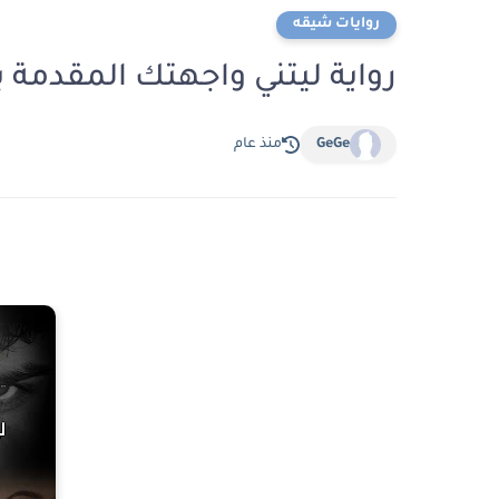
روايات شيقه
رواية ليتني واجهتك المقدمة ب
GeGe
منذ عام