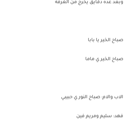
وبعد عده دقايق يخرج من الغرفه
صباح الخير يا بابا
صباح الخير ي ماما
الاب والام: صباح النور ي حبيبي
فهد: سليم ومريم فين