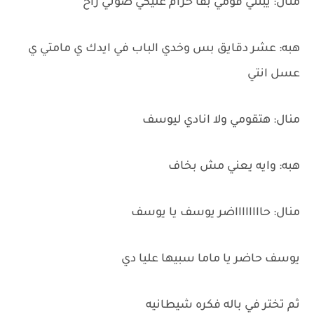
منال: يبنتي قومي بقا حرام عليكي صوتي راح
هبه: عشر دقايق بس وخدي الباب في ايدك ي مامتي ي
عسل انتي
منال: هتقومي ولا انادي ليوسف
هبه: وايه يعني مش بخاف
منال: حااااااااضر يوسف يا يوسف
يوسف حاضر يا ماما سبيها عليا دي
ثم تختر في باله فكره شيطانيه