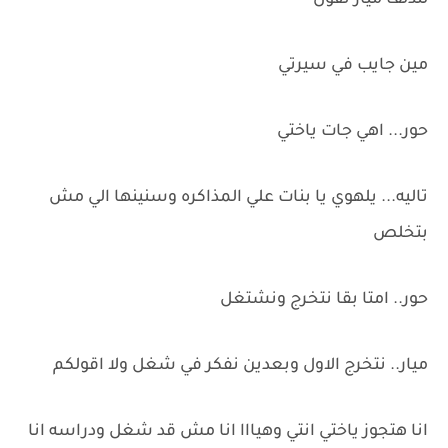
لتدلف ميار تقول
مين جايب في سيرتي
حور... اهي جات ياختي
تاليه... يلهوي يا بنات علي المذاكره وسنينها الي مش
بتخلص
حور.. امتا بقا نتخرج ونشتغل
ميار.. نتخرج الاول وبعدين نفكر في شغل ولا اقولكم
انا هتجوز ياختي انتي وهيااا انا مش قد شغل ودراسه انا