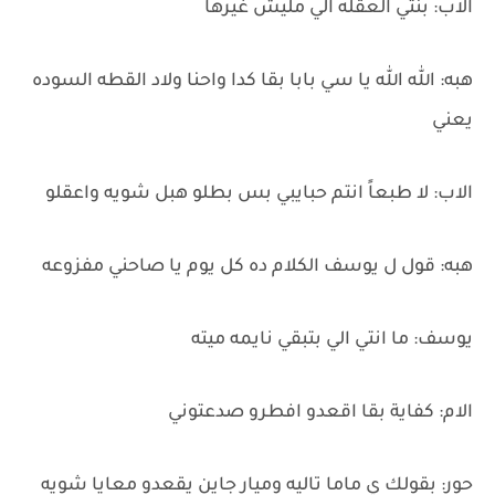
الاب: بنتي العقله الي مليش غيرها
هبه: الله الله يا سي بابا بقا كدا واحنا ولاد القطه السوده
يعني
الاب: لا طبعاً انتم حبايبي بس بطلو هبل شويه واعقلو
هبه: قول ل يوسف الكلام ده كل يوم يا صاحني مفزوعه
يوسف: ما انتي الي بتبقي نايمه ميته
الام: كفاية بقا اقعدو افطرو صدعتوني
حور: بقولك ي ماما تاليه وميار جاين يقعدو معايا شويه