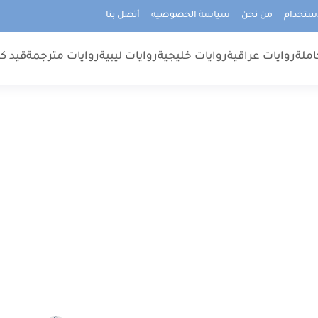
استخدام
من نحن
سياسة الخصوصيه
أتصل بنا
املة
روايات عراقية
روايات خليجية
روايات ليبية
روايات مترجمة
قيد كت