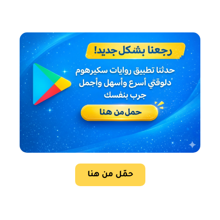
حمّل من هنا