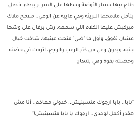
طلع بيها جسار الأوضة وحطها على السرير ببطء، فضل
يتأمل ملامحها البريئة وهي غايبة عن الوعي.. ملامح ملاك
ميركبش عليها الكلام اللي سمعه. رش برفان على وشها
عشان تفوق، وأول ما "ضي" فتحت عينيها، شافت خيال
جنبه، وبدون وعي من كتر الرعب والوجع، اترمت في حضنه
وحضنته بقوة وهي بتنهار:
"بابا.. بابا ارجوك متسبنيش.. خدوني معاكم.. أنا مش
هقدر أكمل لوحدي.. ارجوك يا بابا متسبنيش!"