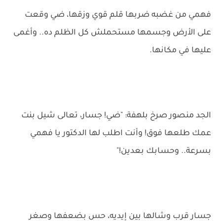
فهمي من غضبه ضربها قلم قوي وزقها، ضي وقعت
على الأرض وجسمها مستحملش كل الظلم ده.. وأغمى
عليها في مكانها.
الجد منصور صرخ بلهفة: "ضي! جسار، تعالى شيل بنت
عمك طلعها فوق! وأنت اطلب لها الدكتور يا فهمي
بسرعة.. وحسابك بعدين!"
جسار قرب وشالها بين إيديه، حس بضعفها وصغر