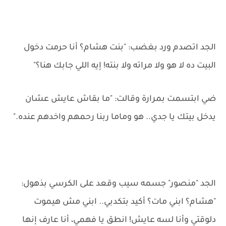
الجد اتصدم ورد بغضب: "بنت هشام؟ أنا حرمت دخول
البيت ده لا هو ولا مراته ولا بنته! إيه اللي جابك هنا؟"
ضي ابتسمت بمرارة وقالت: "ما بقاش عايش عشان
يدخل بيتك يا جدي.. هو وماما ربنا رحمهم واخدهم عنده."
الجد "منصور" جسمه سيب وقعد على الكرسي بذهول:
"هشام؟ ابني مات؟ أكيد بتكدبي.. ابني مش هيموت
دلوقتي وأنا لسه عايش! انطق يا فهمي، أنا عارف إنها