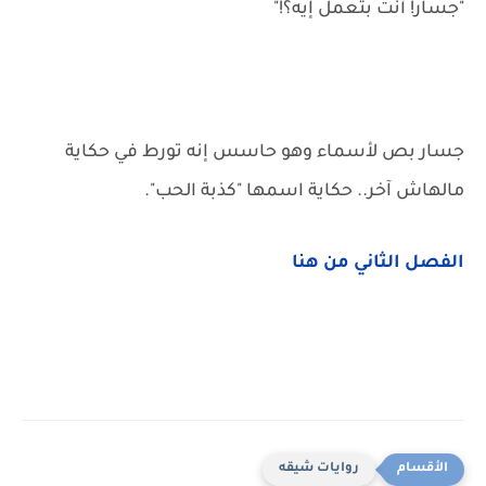
"جسار! أنت بتعمل إيه؟!"
جسار بص لأسماء وهو حاسس إنه تورط في حكاية
مالهاش آخر.. حكاية اسمها "كذبة الحب".
الفصل الثاني من هنا
روايات شيقه