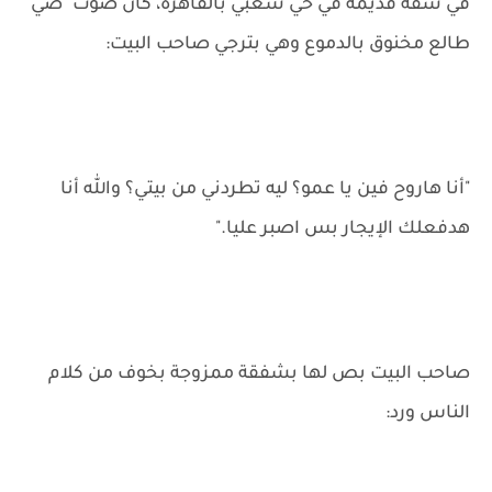
في شقة قديمة في حي شعبي بالقاهرة، كان صوت "ضي"
طالع مخنوق بالدموع وهي بترجي صاحب البيت:
"أنا هاروح فين يا عمو؟ ليه تطردني من بيتي؟ والله أنا
هدفعلك الإيجار بس اصبر عليا."
صاحب البيت بص لها بشفقة ممزوجة بخوف من كلام
الناس ورد: