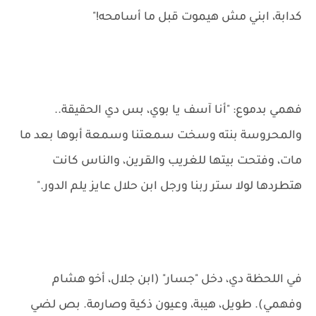
كدابة، ابني مش هيموت قبل ما أسامحه!"
فهمي بدموع: "أنا آسف يا بوي، بس دي الحقيقة..
والمحروسة بنته وسخت سمعتنا وسمعة أبوها بعد ما
مات، وفتحت بيتها للغريب والقرين، والناس كانت
هتطردها لولا ستر ربنا ورجل ابن حلال عايز يلم الدور."
في اللحظة دي، دخل "جسار" (ابن جلال، أخو هشام
وفهمي). طويل، هيبة، وعيون ذكية وصارمة. بص لضي