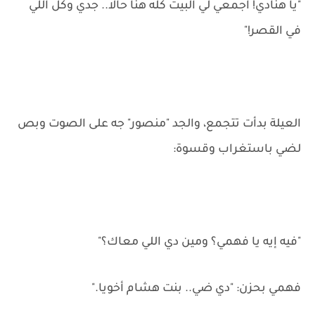
"يا هنادي! اجمعي لي البيت كله هنا حالا.. جدي وكل اللي
في القصر!"
العيلة بدأت تتجمع، والجد "منصور" جه على الصوت وبص
لضي باستغراب وقسوة:
"فيه إيه يا فهمي؟ ومين دي اللي معاك؟"
فهمي بحزن: "دي ضي.. بنت هشام أخويا."