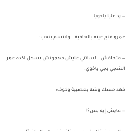
— رد عليا ياخويا!
عمرو فتح عينه بالعافية… وابتسم بتعب:
— متخافش… لساتني عايش مهموتش بسهل اكده عمر
الشچي بچي ياخوي.
فهد مسك وشه بعصبية وخوف:
— عايش إيه بس؟!