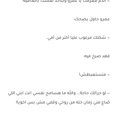
— الدم مغرقك يا عمرو وبتاخد نفسك بالعافية!
عمرو حاول يضحك:
— شكلك مرعوب عليا أكتر من أمي.
فهد صرخ فيه:
— متستعبطش!
— لو جرالك حاجة… والله ما هسامح نفسي انت ابني اللي
ضاع مني زمان حته من روحي وقلبي مش بس اخويا!