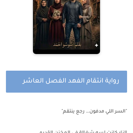
رواية انتقام الفهد الفصل العاشر
"السر اللي مدفون… رجع ينتقم"