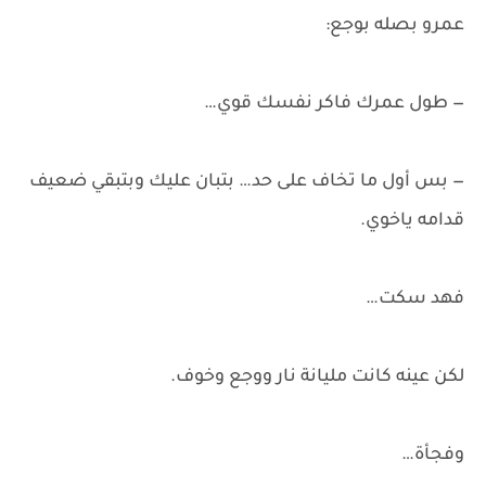
عمرو بصله بوجع:
— طول عمرك فاكر نفسك قوي…
— بس أول ما تخاف على حد… بتبان عليك وبتبقي ضعيف
قدامه ياخوي.
فهد سكت…
لكن عينه كانت مليانة نار ووجع وخوف.
وفجأة…