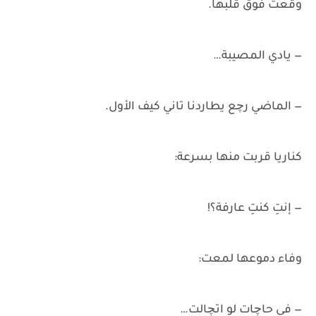
وقعت فوق قلبها.
— يادي المصيبة…
— الماضي رچع يطاردنا تاني كيف الأول.
كناريا قربت منها بسرعة:
— إنتِ كنتِ عارفة؟!
وفاء دموعها لمعت:
— في حاچات لو اتچالت…