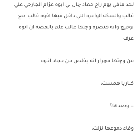
لحد مافي يوم راح حماد چال لي ابوه عزام الجارحي علي
غالب والسكه الواعره اللي داخل فيها اخوه غالب مع
توفيچ وانه هتضره وچتها عالب علم بالچصه ان ابوه
عرف
من وچتها مچرار انه يخلص من حماد اخوه
كناريا همست:
— وبعدها؟
وفاء دموعها نزلت: