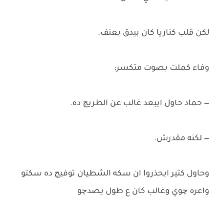
لكن قلب كناريا كان بيدق بعنف.
وفاء كملت بصوت متكسر:
— حماد حاول ايبعد غالب عن الطريچ ده.
— لكنه مقدرش.
وحاول كتير ايحذروا ان سكه الشطيان توفيچ ده سكتو
واعره چوي وغالب كان ع طول يصدچو