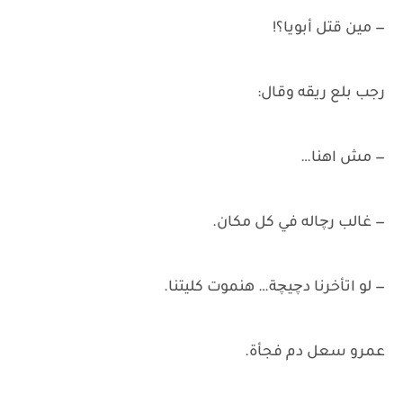
— مين قتل أبويا؟!
رجب بلع ريقه وقال:
— مش اهنا…
— غالب رچاله في كل مكان.
— لو اتأخرنا دچيچة… هنموت كليتنا.
عمرو سعل دم فجأة.