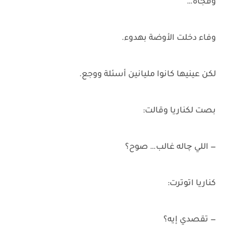
وفجأة…
وفاء دخلت الأوضة بهدوء.
لكن عينيها كانوا مليانين أسئلة ووجع.
بصت لكناريا وقالت:
— اللي چاله غالب… صوح؟
كناريا اتوترت:
— تقصدي إيه؟