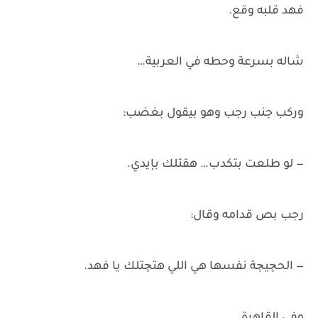
فهد قلبه وقع.
شاله بسرعة وحطه في العربية…
وركب جنب رجب وهو بيقول بغضب:
— لو طلعت بتكدب… هقتلك بإيدي.
رجب بص قدامه وقال:
— الحچيچة نفسها هي اللي هتچتلك يا فهد.