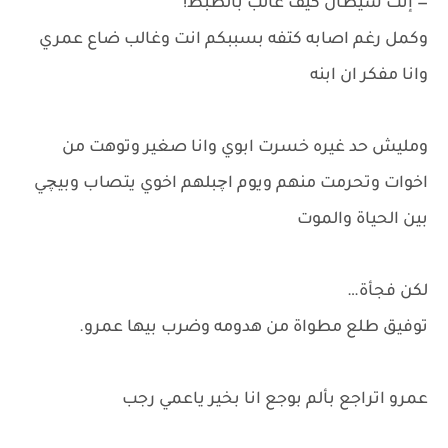
— إنت شيطان كيف غالب بالظبط!
وكمل رغم اصابه كتفه بسببكم انت وغالب ضاع عمري
وانا مفكر ان ابنه
ومليش حد غيره خسرت ابوي وانا صغير وتوهت من
اخوات وتحرمت منهم ويوم اچبلهم اخوي يتصاب وبيچي
بين الحياة والموت
لكن فجأة…
توفيق طلع مطواة من هدومه وضرب بيها عمرو.
عمرو اتراجع بألم بوجع انا بخير ياعمي رجب