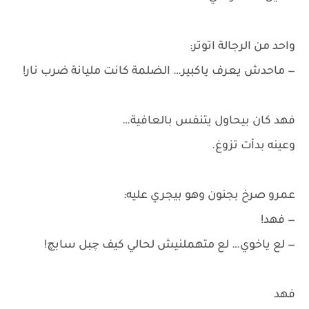
واحد من الرجالة اتوتر:
— ماحدش يعرف ياكبير… الضلمة كانت مليانة ضرب نار!
فهد كان بيحاول يتنفس بالعافية…
وعينه بدأت تزوغ.
عمرو صرخ بجنون وهو بيجري عليه:
— فهد!
— لع ياخوي… لع متهملنيش لحالي كيف چبل سابچ!
فهد