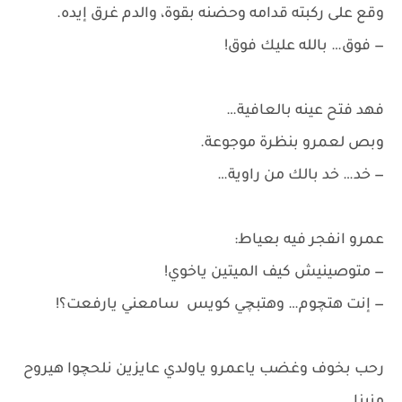
وقع على ركبته قدامه وحضنه بقوة، والدم غرق إيده.
— فوق… بالله عليك فوق!
فهد فتح عينه بالعافية…
وبص لعمرو بنظرة موجوعة.
— خد… خد بالك من راوية…
عمرو انفجر فيه بعياط:
— متوصينيش كيف الميتين ياخوي!
— إنت هتچوم… وهتبچي كويس سامعني يارفعت؟!
رحب بخوف وغضب ياعمرو ياولدي عايزين نلحچوا هيروح