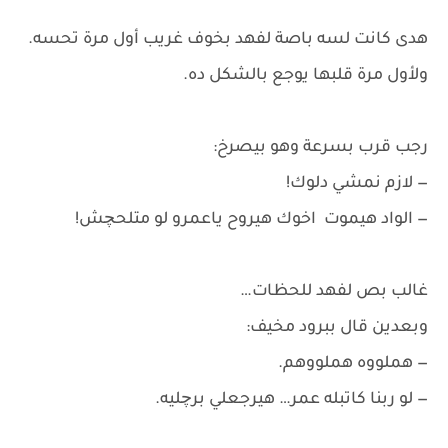
هدى كانت لسه باصة لفهد بخوف غريب أول مرة تحسه.
ولأول مرة قلبها يوجع بالشكل ده.
رجب قرب بسرعة وهو بيصرخ:
— لازم نمشي دلوك!
— الواد هيموت اخوك هيروح ياعمرو لو متلحچش!
غالب بص لفهد للحظات…
وبعدين قال ببرود مخيف:
— هملووه هملووهم.
— لو ربنا كاتبله عمر… هيرجعلي برچليه.