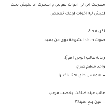
معرفت اني لي اخوات تفوتني واخسرك انا مليش بخت
اعيش ليه اخوات اوعك تغمض
لكن فجأة…
صوت siren الشرطة دوّى من بعيد.
رجالة غالب اتوتروا فورًا.
واحد منهم صرخ:
— البوليس جاي اهنا ياكبير!
غالب عينه ضاقت بغضب مرعب.
— مين بلغ عنينا؟!