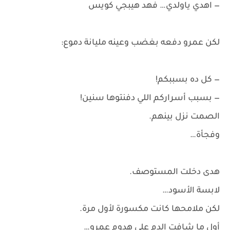
— اهدي ياولدي… فهد هيبجي كويس
لكن عمرو دفعه بغضب وعينه مليانة دموع:
— كل ده بسببكم!
— بسبب أسراركم اللي دفنتوها سنين!
الصمت نزل بينهم.
وفجأة…
هدى دخلت المستوصف.
لابسة الأسود…
لكن ملامحها كانت مكسورة لأول مرة.
أول ما شافت الدم على هدوم عمرو…