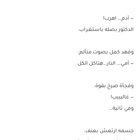
— آدم… اهرب!
الدكتور بصله باستغراب.
وفهد كمل بصوت متألم:
— أمي… النار…هتاكل الكل
وفجأة صرخ بقوة:
— غالبببب!
وفي ثانية…
جسمه ارتعش بعنف.