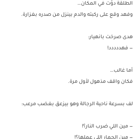
الطلقة دوّت في المكان…
وفهد وقع على ركبته والدم بينزل من صدره بغزارة.
هدى صرخت بانهيار:
— فهددددد!
أما غالب…
فكان واقف مذهول لأول مرة.
لف بسرعة ناحية الرجالة وهو بيزعق بغضب مرعب:
— مين اللي ضرب النار؟!
— مين الحمار اللي عملها؟!