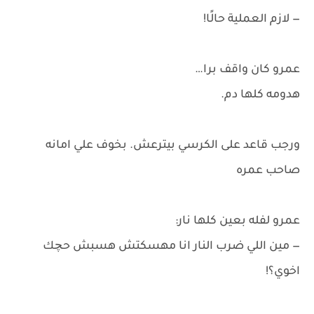
— لازم العملية حالًا!
عمرو كان واقف برا…
هدومه كلها دم.
ورجب قاعد على الكرسي بيترعش. بخوف علي امانه
صاحب عمره
عمرو لفله بعين كلها نار:
— مين اللي ضرب النار انا مهسكتش هسبش حچك
اخوي؟!