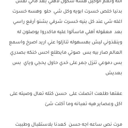
الله ونعم الوكيل هسه شكول لاهلي بعد مالي نفس
بدنيا خلص خسرت ابويه وكل شي حلو وهسه خسرت
اغله شي عند كل بنيه خسرت شرفي بشنو أرفع راسي
بعد معقوله أهلي ماسألوا عليه ماكدروا يوصلون له
وينقذوني ليش بهسهوله تنازلوا عني اريد اصرخ واسمع
العالم صار بيه بس صوتي مايطلع احس خنكه بصدري
بس دموعي تنزل جمر على خدي حاول يحجي وياي بس
بعديش
عفتها طلعت اتصلت على حسن كتله تعال وصيته على
اكل وعصاير هيه تعبانه وما أكلت شئ
مرت نص ساعه اجه حسن كعدنا بلاستقبال وطببت