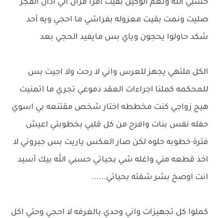
حسبي الله ونعم الوكيل بقيت اقرأ قران الي اذان الفجر
صليت ونمت بقيت معزوله بفراشي ما احجي ويه أحد
شكد حاولوا يحجون وياي بس مايفيد الحجي بعد
الكل ملتهي يجهز للعرس واني لا رحت ولا اجيت بس
للمحكمه كملنا اجراءات العقد دموعي تجري ما اتمنيت
هيج زواجي كنت مخططه اختار شخص مقتنعه بي اسوي
حفله نفس بنات وافرح من كل قلبي بخطوبتي اعيش
فترة خطوبه حلوه لكن صار العكس ياريت بس جبروني لا
اخذ قطعه مني واغله شي بحياتي حسبي الله بيك أسيد
انت اوصخ بشر شفته بحياتي......
كملوا كل تجهيزات واني وحدي بالغرفه لا احجي وحتي اكل