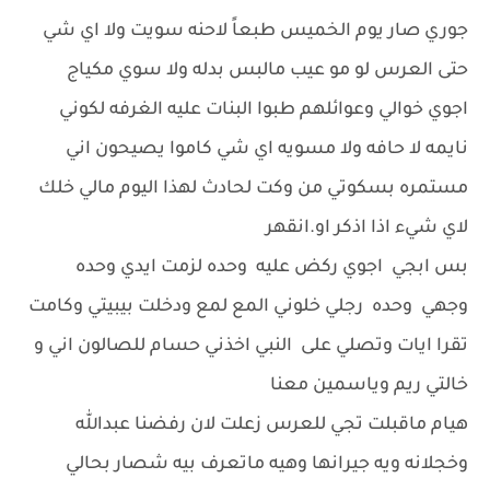
جوري صار يوم الخميس طبعاً لاحنه سويت ولا اي شي
حتى العرس لو مو عيب مالبس بدله ولا سوي مكياج
اجوي خوالي وعوائلهم طبوا البنات عليه الغرفه لكوني
نايمه لا حافه ولا مسويه اي شي كاموا يصيحون اني
مستمره بسكوتي من وكت لحادث لهذا اليوم مالي خلك
لاي شيء اذا اذكر او.انقهر
بس ابجي اجوي ركض عليه وحده لزمت ايدي وحده
وجهي وحده رجلي خلوني المع لمع ودخلت بيبيتي وكامت
تقرا ايات وتصلي على النبي اخذني حسام للصالون اني و
خالتي ريم وياسمين معنا
هيام ماقبلت تجي للعرس زعلت لان رفضنا عبدالله
وخجلانه ويه جيرانها وهيه ماتعرف بيه شصار بحالي