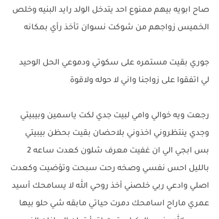
صاح ابويه بيهم ممنوع احد يتدخل الولد رايد البنيه وخلص
الخميس زواجهم من شوكت نسوان تأخذ رأي بمكانه
جوري بقيت مستمره على سكوتي ودموعي الحل الوحيد
لي اتفقوا على زواجنا واني لا حوله ولاقوة
رجعت ويه خوالي وامي لبيت جدي لكت ياسمين وبيبيتي
وجدي ينتظروني اخذوني بلاحضان بقيت بحظن بيبيتي
بس ابجي الي ان غفيت معرف شلون كعدت ساعه 2
بالليل احس نفسي وصخه رحت سبحت وتؤضيت وكعدت
اصلي وادعي ربي خلصني أخذ روحي الله لا يسامحك أسيد
عمري ماراح اسامحك دمرت حياتي مابقه شي حلو بيها