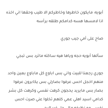
أبويه: مايكون خاطرها وخاطركم الا طيب وحقها اني اخذه
اذا لامسها هسه كدامكم طلقه برأسه
صاح على أمي جيب جوري
سألها أبويه حجه وياها هيه ساكته ماترد بس تبجي
جوري رجعنا للبيت واني بس اباوع كل ماباوع بعين واحد
منهم اخجل احس عرفوا بصارلي بس يكابرون عرفوا
بصار بس مايريد يحجون كرهت نفسي وكرهت كل بشر
كدامي اسيد اهلي عمي كلهم تخلوا عني صرت احس