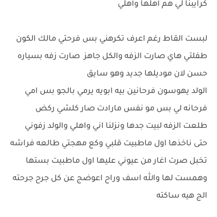
كرايبنا لي هم أهلها وأهلي
لبست القاط رغم اعرف تكرهني بس فرحتي مالك الكون
طفلتي هاي صارت الزفه والكل جاهز صارت زفه بسياره
حسن لان موديلها جديد وهو سايق
الولد يهوسون فرحانين بيه ابويه يرمي بالجو بس امي
فرحانه لي بس مو نفس مارادت صار كلشي ركض
طلعت الزفه لبيت جدها ونزلنا اني واهلي والولد زفوني
حتى ناخذها اول ماطبيت قلبي وكع مهجتي طالعه فراشه
تخبل صرت اغار من عيوني عليها اول ماطبيت بستها
وهمست لها والله اسف وراح اعوضج عن كل جرح جرحته
الج هيه ساكته