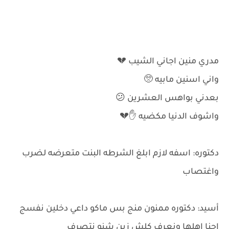
مدري منين اجاني الشيب 💔
واني اسنين مابيه 🥺
بعدني بواهس العشرين 😕
واشوف الدنيا مكضيه ✋💔
دكتوره: اسفه لازم ابلغ الشرطه البنت متعرضه لضرب
واغتصاب
أسيد: دكتوره ممنون منج بس ماكو داعي دخلين نفسج
احنا اهلها ونعرف كلش زين شنو نتصرف