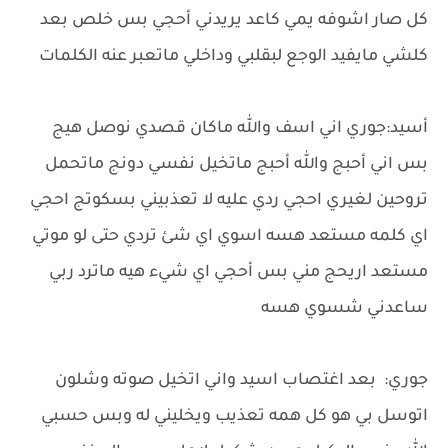
كل صار اشوفه يمي كاعد يريدني أحجي بس خلص بعد
كلشي مايفيد الوجع لبقلبي وداخلي ماتعبر عنه الكلمات
أسيد:جوري اني اسف والله ماكان قصدي نوصل هيج
بس اني أحبج والله أحبج ماتخيل نفسي دونج ماتحمل
تروحين لغيري احجي ردي عليه لا تعذبيني بسكوتج احجي
اي كلمه مستعد هسه اسوي اي شئ تردي حتى لو موتي
مستعد اريحج مني بس أحجي اي شيء هيه ماترد ربي
ساعدني شسوي هسه
جوري: بعد اغتصاب اسيد واني اتخيل صوته وشلون
اتوسل بي هو كل همه تعذيب ويخليني له وبس حسبي