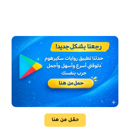
حمّل من هنا