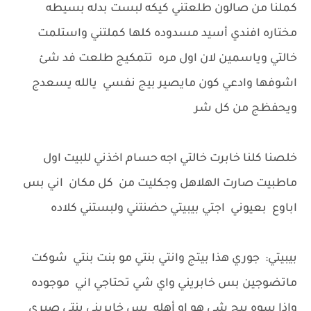
كملنا من صالون طلعتني كيكه لبست بدله بسيطه
مختاره افندي أسيد مسدوده كلها كملتني واستلمت
خالتي وياسمين لان اول مره تتمكيج طلعت فد شئ
اشوفها وادعي كون مايصير بيج نفسي يالله يسعدج
ويحفظج من كل شر
خلصنا كلنا خابرت خالتي اجه حسام اخذني للبيت اول
ماطبيت صارت الهلاهل وجكليت من كل مكان اني بس
اباوع بعيوني اجتي بيبيتي حضنتني ولبستني كلاده
بيبيتي: جوري هذا بيتج وانتي بنتي مو بنت بنتي شوكت
ماتضوجين بس خابريني واي شي تحتاجي اني موجوده
واذا سوه بيج شي هو او أهله بس خابريني بنتي صيري