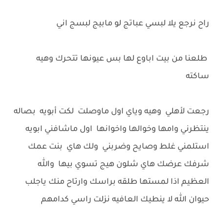
راح نرجع يلا لبسي عباتج لو مابيج لبسج اني
طلعنا من بيت اباوع لها بس عيونها تتحرك وهيه
ساكته
رجعت لأهلي وهيه وياي اول ماوصلت لكت أبويه بصاله
ينتظرني وامها وخوالها واخوانها اول ماشافني ابويه
استلمني غلط وصايح وضربني ولك هاي بنت عمك
شرفك عرضك هاي شلون هيج تسوي بيها والله
العظيم اذا لمستها طلقه براسك وارتاح منك ياجلب
حيوان الله لا ينطيك العافيه نزلت راسي كدامهم