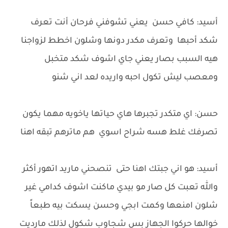
أسيد: كافي حسن يعني تشوفني فرحان أنت تعرف
شكد أحبها وتعرف مكدر دونها وشلون اخطط لزواجنا
هيه السبب بصار يعني جاي اشوف شكد متخبل
ومعصب ليش تكول احبه واريده لعد اني شنو
حسن: اي متكدر تجبرها هاي حياتها ياخويه مهما يكون
تصرفك غلط هسه شراح اسوي هم ماترهم تبقه اهنا
أسيد: هو اني جبتك اهنا حتى تنصحني ماريد اتهور أكثر
والله تعبت كل صار مو بيدي ماكنت اشوف كدامي غير
شلون امنعها وكمت ابجي وحسن يسكت بيه طبعاً
خوالها حركوا الجهاز بس شجاوب شكول لذلك مارديت