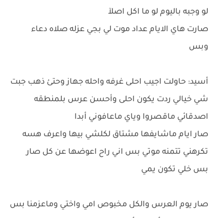
لو وجبه باليوم لو ما اكل اصلآ
صارت هاي الايام عداد موت لي بجي عزله صلاه دعاء
وبس
أسيد: حاولت اجيب احلى غرفه واحله جهاز وحتئ ذهب جبت
شي خيالي ردت يكون احلى وأحسن عرس بلمنطقه
اصدقائي ماقصروا وياي ماعافوني أبدا
صار ايام ماشايفها مشتاق لكلشي بيها واعرف هسه
تكرهني تتمنه موتي بس اني راح اعوضها عن كل صار
بس خلي تكون يمي
صار يوم العرس والكل مخبوص امي واختي وماعزمنا بس