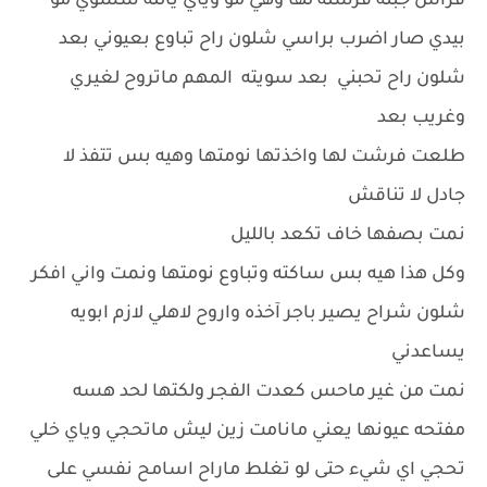
فراش جبته فرشته لها وهي مو وياي يالله شسوي مو
بيدي صار اضرب براسي شلون راح تباوع بعيوني بعد
شلون راح تحبني بعد سويته المهم ماتروح لغيري
وغريب بعد
طلعت فرشت لها واخذتها نومتها وهيه بس تتفذ لا
جادل لا تناقش
نمت بصفها خاف تكعد بالليل
وكل هذا هيه بس ساكته وتباوع نومتها ونمت واني افكر
شلون شراح يصير باجر آخذه واروح لاهلي لازم ابويه
يساعدني
نمت من غير ماحس كعدت الفجر ولكتها لحد هسه
مفتحه عيونها يعني مانامت زين ليش ماتحجي وياي خلي
تحجي اي شيء حتى لو تغلط ماراح اسامح نفسي على