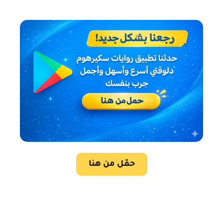
حمّل من هنا