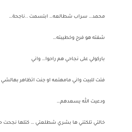
محمد… سراب شطالعه… ابتسمت ..ناجحة…
شفته هو فرح وخطيبته…
باركولي على نجاحي هم راحوا… واني
فتت للبيت واني مامهتمه او جنت اتظاهر بهالشي
ودعيت الله يسعدهم…
خالتي تلكتني ها بشري شطلعتي … كتلها نجحت 