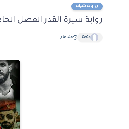
روايات شيقه
رواية سيرة القدر الفصل الحادي عشر 11 بقلم 
GeGe
منذ عام