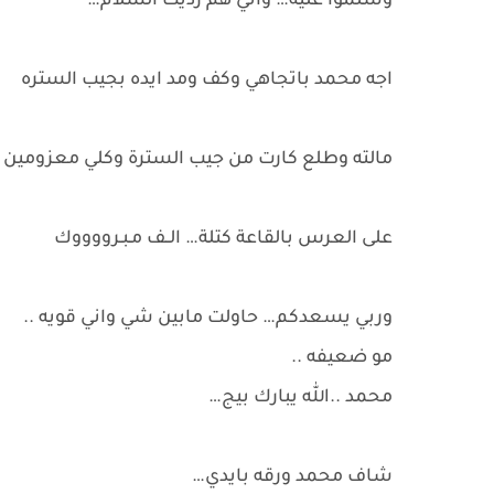
وسلموا عليه… واني هم رديت السلام…
اجه محمد باتجاهي وكف ومد ايده بجيب الستره
مالته وطلع كارت من جيب السترة وكلي معزومين
على العرس بالقاعة كتلة… الــف مـبـرووووك
وربي يسعدكم… حاولت مابين شي واني قويه ..
مو ضعيفه ..
محمد ..الله يبارك بيج…
شاف محمد ورقه بايدي…