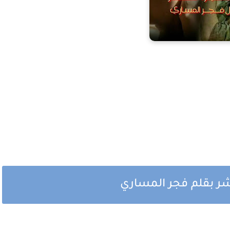
شر بقلم فجر المساري