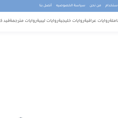
استخدام
من نحن
سياسة الخصوصيه
أتصل بنا
املة
روايات عراقية
روايات خليجية
روايات ليبية
روايات مترجمة
قيد كت