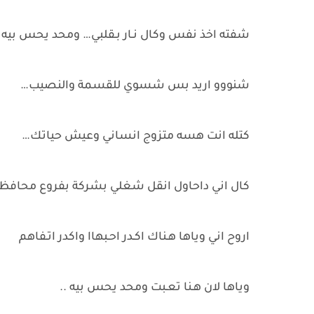
شفته اخذ نفس وكال نـار بـقلبي… ومحد يحس بيه
شنووو اريد بس شسوي للقسمة والنصيب…
كتله انت هسه متزوج انساني وعيش حياتك…
كال اني داحاول انقل شغلي بشركة بفروع محافظا
اروح اني وياها هـناك اكـدر احـبهاا واكدر اتـفاهم
وياها لان هـنا تعـبت ومحد يحس بيه ..