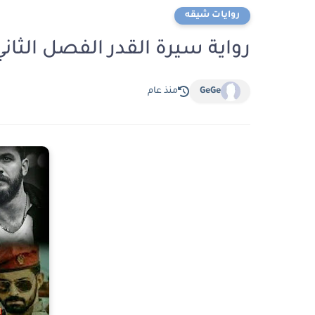
روايات شيقه
رواية سيرة القدر الفصل الثاني عشر 12 بقلم ف
GeGe
منذ عام