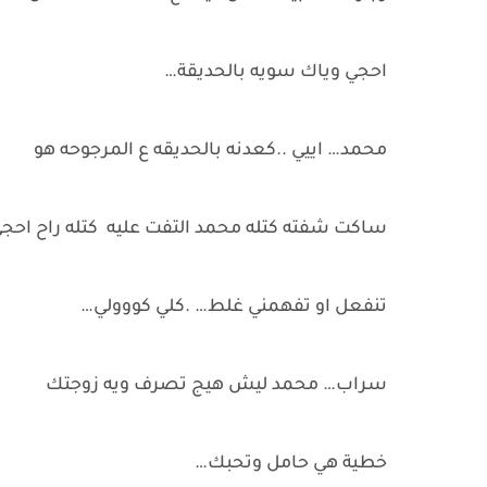
احجي وياك سويه بالحديقة…
محمد… اييي ..كعدنه بالحديقه ع المرجوحه هو
ساكت شفته كتله محمد التفت عليه كتله راح احجي
تنفعل او تفهمني غلط… .كلي كووولي…
سراب… محمد ليش هيج تصرف ويه زوجتك
خطية هي حامل وتحبك…