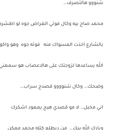
شنووو هالتصرف…
محمد صاح بيه وكال فوتي الغراض جوه لو اطشره
بالشارع اخذت المسواك منه فوته جوه وهو واكو
الله يساعدها لزوجتك على هالاعصاب هو سمعني
وضحك… وكال شنوووو قصدج سراب…
اني مخبل… لا مو قصدي هيج يمعود اشكرك
وبارك الله بيك… من ديطلع كتله محمد ممكن