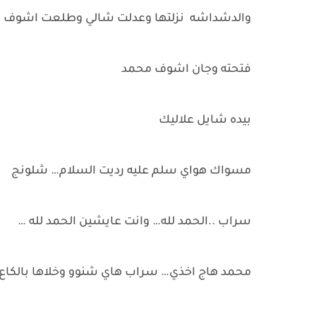
والدشداشه نزلتها وعدلت شالي وطلعت اشوف م
فتحته وجان اشوف محمد
بيده شايل علاليك
مسواك هواي سلم عليه رديت السلام… شلونج
سراب ..الحمد لله… وانت عايشين الحمد لله …
محمد هاج اخذي… سراب هاي شنوو وخلاها بالكاع