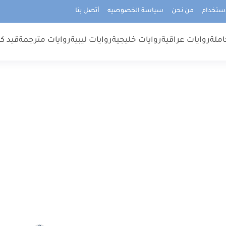
استخدام
من نحن
سياسة الخصوصيه
أتصل بنا
املة
روايات عراقية
روايات خليجية
روايات ليبية
روايات مترجمة
قيد كت