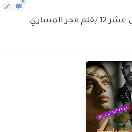
0
جر المساري