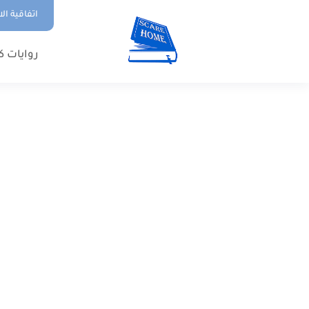
اتفاقية ال
روايات ك