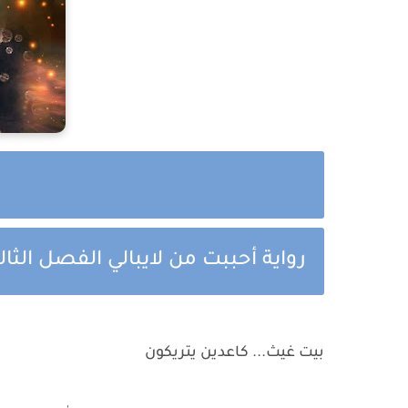
رواية أحببت من لايبالي الفصل ال
بيت غيث... كاعدين يتريكون