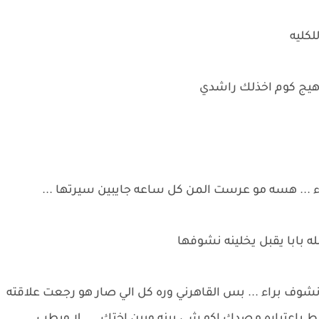
لكليه
ي هيج كوم اخذلك راشدي
اء ... هسه مو عرست المن كل ساعه جايبين سيرتها ...
لله بابا يقبل يخلينه نشوفها
نشوف براء ... بس القاهرني وره كل الي صار هو رجعت علاقته