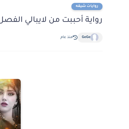
روايات شيقه
رواية أحببت من لايبالي الفصل الثالث ع
GeGe
منذ عام