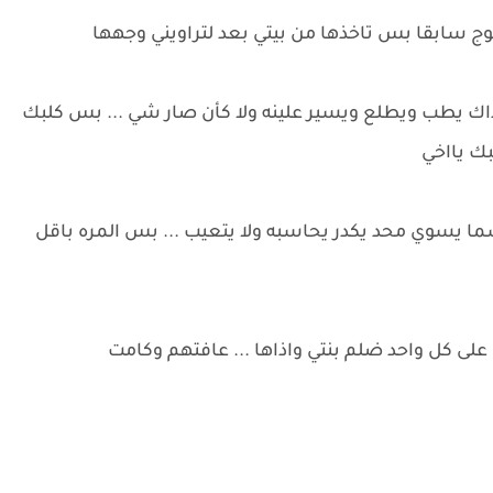
خوج سابقا بس تاخذها من بيتي بعد لتراويني وجهها
وذاك يطب ويطلع ويسير علينه ولا كأن صار شي ... بس كلبك
بك يااخي
شما يسوي محد يكدر يحاسبه ولا يتعيب ... بس المره باقل
 على كل واحد ضلم بنتي واذاها ... عافتهم وكامت