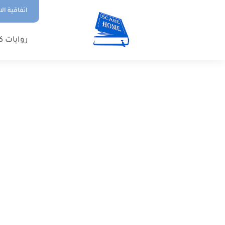
اتفاقية ال
روايات ك