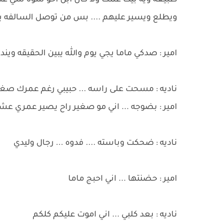
طبيعه ويه بيت عمك ولا كأن ابن اخو سوه شي غلط
ويطلع ويسير عليهم .... بس من توصل السالفه ي
امير : صدكي ماما يجي يوم والله يبين الحقيقه ويندم
ناديه : مسحت على راسه ... حبيبي رغم عمرك صغي
امير : بضوجه ... اني مو صغير راح يصير عمري ع
ناديه : ضحكت وباسته .... فدوه ... رجال وليدي
امير : حضنتها ... اني احبج ماما
ناديه : بعد كلبي ... اني اموت عليكم كلكم