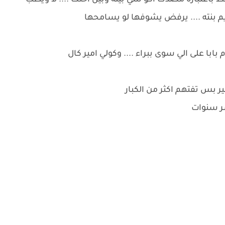
 باعتباره مصدك اكو شي بينه وبين اختك .... لا ويطب
م بنته .... يرفض يشوفها لو يسامحها
 بابا على الي سوى ببراء .... وكولي امير كال
ر بس تفتهم اكثر من الكبار
شر سنوات