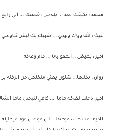
محمد : بكيفك بعد ... يله من رخصتك ... اني رايح ل
غيث : الله وياك وليدي ... شبيك لك ليش تباوعل
امير : بغيض .. العفو بابا ... كام وعافه
روان : بكلبها... شلون يعني منخلص من الزفته بر
امير: دخلت لغرفه ماما .... كافي لتبجين ماما انشا
ناديه : مسحت دموعها ...اني مو على مود ميخلينه 