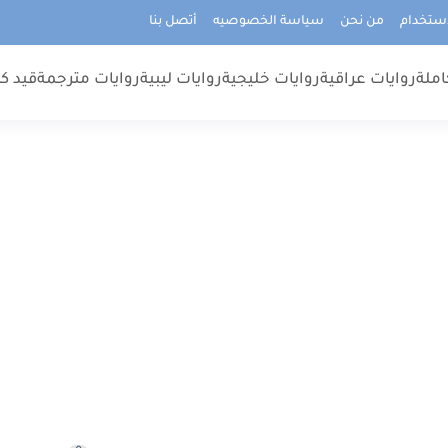
استخدام
من نحن
سياسة الخصوصيه
أتصل بنا
املة
روايات عراقية
روايات خليجية
روايات ليبية
روايات مترجمة
قيد كت