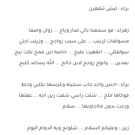
براء : ليش تنقهرن
زهراء : مو سمعنا بالي صار وياج ... روان وصفا
مسولفات لزينب ... على سبب زواجج ... وزينب اجتي
سولفتلي ... انقهرت عليج ... خاصه ابن عمج نكت بيج
بعدين ... وابوج زوجج لابن خالج ... الله يساعد كلبج
براء : احس واحد جاب سجينه وغرسها بكلبي وحط
فوكاها ملح ... شلت راسي شفت زين اجه ... عفتها
ورحت بدون مااجاوبها ... سلام
زين : وعليكم السلام ... شلونج ويه الدوام اليوم