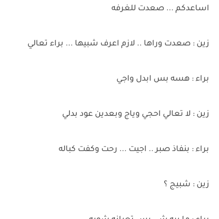
اساعدكم ... صعدت للغرفه
زين : صعدت وراها .. لازم اعرف شبيها ... براء تعالي
براء : هسه بس ابدل واجي
زين : لا تعالي احجي وياج وبعدين عود بدلي
براء : بنفاذ صبر .. اجيت ... رحت وكفت كباله
زين : شبيج ؟