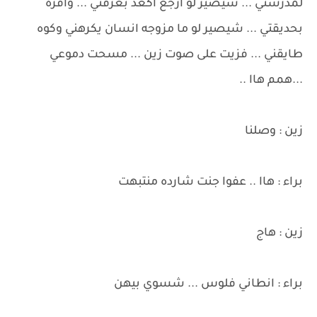
لمدرستي ... شيصير لو ارجع اكعد بغرفتي ... واقره
بحديقتي ... شيصير لو ما مزوجه انسان يكرهني وكوه
طايقني ... فزيت على صوت زين ... مسحت دموعي
...همم هاا ..
زين : وصلنا
براء : هاا .. عفوا جنت شارده منتبهت
زين : هاج
براء : انطاني فلوس ... شسوي بيهن