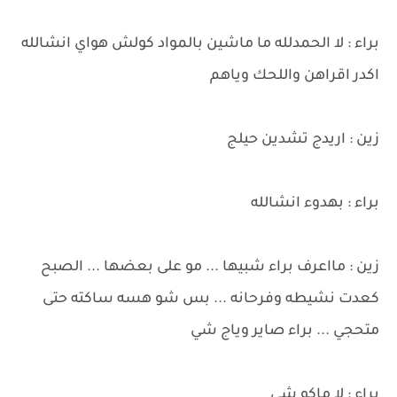
براء : لا الحمدلله ما ماشين بالمواد كولش هواي انشالله
اكدر اقراهن واللحك وياهم
زين : اريدج تشدين حيلج
براء : بهدوء انشالله
زين : مااعرف براء شبيها ... مو على بعضها ... الصبح
كعدت نشيطه وفرحانه ... بس شو هسه ساكته حتى
متحجي ... براء صاير وياج شي
براء : لا ماكو شي