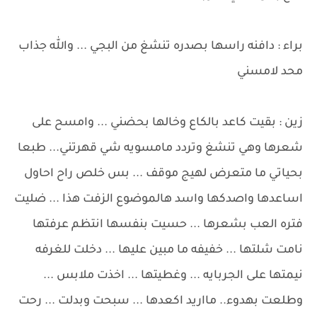
براء : دافنه راسها بصدره تنشغ من البجي ... والله جذاب
محد لامسني
زين : بقيت كاعد بالكاع وخالها بحضني ... وامسح على
شعرها وهي تنشغ وتردد مامسويه شي قهرتني... طبعا
بحياتي ما متعرض لهيج موقف ... بس خلص راح احاول
اساعدها واصدكها واسد هالموضوع الزفت هذا ... ضليت
فتره العب بشعرها ... حسيت بنفسها انتظم عرفتها
نامت شلتها ... خفيفه ما مبين عليها ... دخلت للغرفه
نيمتها على الجربايه ... وغطيتها ... اخذت ملابس ...
وطلعت بهدوء.. مااريد اكعدها ... سبحت وبدلت ... رحت