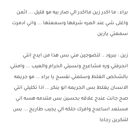
براء : ما اكدر زين مااكدر الي صار بيه مو قليل ... اثمن
واغلى شي عند المره شرفها وسمعتها ... واني ادمرت
سمعتي يازين
زين : ببرود .. لتضوجين مني بس هذا من ايدج انتي
انجرفتي وره مشاعرج ونسيتي الحرام والعيب ... وامنتي
بالشخص الغلط وسلمتي نفسج يا براء ... مو جريمه
الانسان يغلط بس الجريمه انو ينكر ... اذا تكليلي انتي
صح جانت عندج علاقه بحسين بس متندمه هسه اني
مستعد اساعدج وافرك حلكه الي يجيب طاريج ... بس
لتنكرين رجاءا