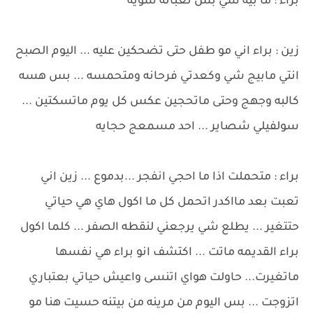
براء : ما بيه شي بس تعبانه شويه
زين : براء اني مو طفل حتى تضحكين عليه ... اليوم الصبح
انتي مابيج شي وكعدتي فرحانه ومتحمسه ... بس هسه
كالبه وجهج وحتى ماتحجين عكس كل يوم ماتسكتين ...
سولفيلي شصاير ... احد مسمعج حجايه
براء : متحملت اذا ما احجي انفجر ...بدموع ... زين اني
تعبت بعد مااكدر اتحمل كل ما اكول هاي هي حياتي
حتتغير ... يطلع شي يرجعني لنقطه الصفر ... كلما اكول
براء القديمه ماتت ... اكتشف انو براء هي نفسها
ماتغيرت... حاولت هواي اتنسى واعيش حياتي بعتباري
اتزوجت ... بس اليوم من مرينه من بيتنه حسيت هنا مو