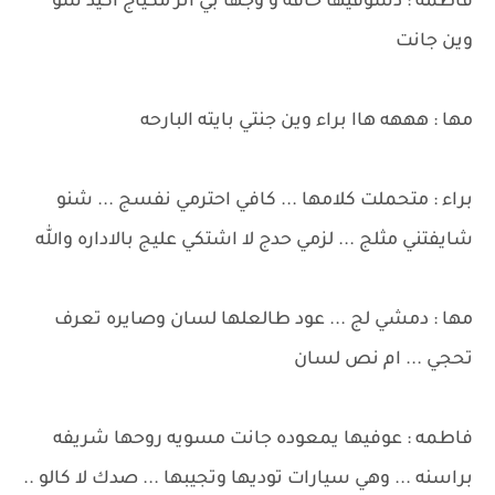
فاطمه : دشوفيها حافه و وجها بي اثر مكياج اكيد شو
وين جانت
مها : هههه هاا براء وين جنتي بايته البارحه
براء : متحملت كلامها ... كافي احترمي نفسج ... شنو
شايفتني مثلج ... لزمي حدج لا اشتكي عليج بالاداره والله
مها : دمشي لج ... عود طالعلها لسان وصايره تعرف
تحجي ... ام نص لسان
فاطمه : عوفيها يمعوده جانت مسويه روحها شريفه
براسنه ... وهي سيارات توديها وتجيبها ... صدك لا كالو ..