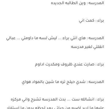
المدرسه : وين الطالبه الجديده
براء : كمت اني
المدرسه : هاي انتي براء ... ليش لسه ما داومتي ... عبالي
انقلتي لغير مدرسه
براء : صارت عندي ظروف ومكدرت اداوم
المدرسه : شدي حيلج تره ما شين بالمواد هواي
براء : انشالله ست ... بدت المدرسه تشرح واني مركزه
عليها ما اريد اضيع من حياتي بعد لحظه بدون ما استفاد