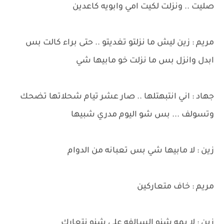
صليت .. ونزلت لكيت امي وابويه كاعدين
مريم : زين ليش ما نزلتو تغديتو .. حتى براء كالت بس
ابدل وانزل بس ما نزلت خو مابيها شي
جهاد : اني انتبهتلها .. صار عشر تيام شحلاتها تضحك
وتسولف ... بس شو اليوم مدري شبيها
زين : لا مابيها شي بس تعبانه من الدوام
مريم : خاف متعاركين
زين : لا يمه شنو السالفه على شنو نتعارك