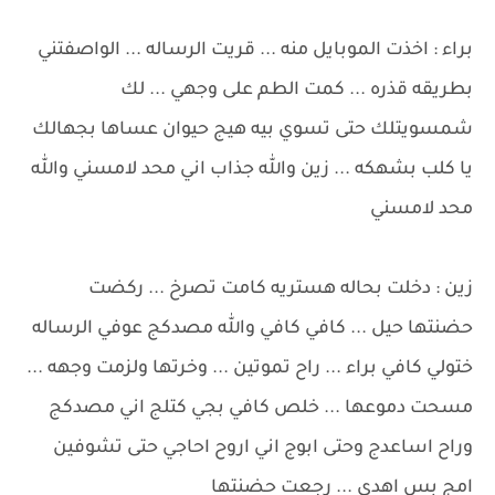
براء : اخذت الموبايل منه ... قريت الرساله ... الواصفتني
بطريقه قذره ... كمت الطم على وجهي ... لك
شمسويتلك حتى تسوي بيه هيج حيوان عساها بجهالك
يا كلب بشهكه ... زين والله جذاب اني محد لامسني والله
محد لامسني
زين : دخلت بحاله هستريه كامت تصرخ ... ركضت
حضنتها حيل ... كافي كافي والله مصدكج عوفي الرساله
ختولي كافي براء ... راح تموتين ... وخرتها ولزمت وجهه ...
مسحت دموعها ... خلص كافي بجي كتلج اني مصدكج
وراح اساعدج وحتى ابوج اني اروح احاجي حتى تشوفين
امج بس اهدي ... رجعت حضنتها