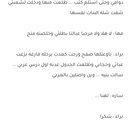
دوامي وحتى استلم كتب ... طلعت منها ودخلت لشعبتي
شفت شله البنات نفسها
مها : لا هلا ولا مرحبا عبالنا بطلتي وخلصنه منج
براء : باوعتلها صفح ورحت كعدت برحله فارغه نزعت
عباتي وحجابي وطلعت الجدول عدنه اول درس عربي ...
سالت بنيه ... وين واصلين بالعربي
ساره : لهنا ...
براء : شكرا