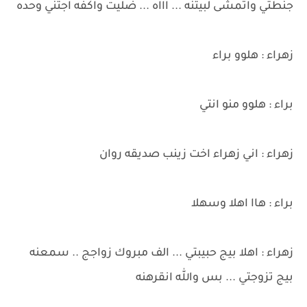
جنطتي واتمشى لبيتنه ... اااه ... ضليت واكفه اجتني وحده
زهراء : هلوو براء
براء : هلوو منو انتي
زهراء : اني زهراء اخت زينب صديقه روان
براء : هاا اهلا وسهلا
زهراء : اهلا بيج حبيبتي ... الف مبروك زواجج .. سمعنه
بيج تزوجتي ... بس والله انقرهنه