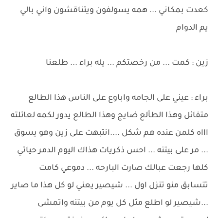
كعدت بمكاني ... همه يسولفون ويتناقشون واني بالي
يم الدوام
زين : كمت ... من رخصتكم ... يله براء ... طلعنا
براء : عيني على الجامه واباوع على الناس هذا الطالع
متفائل وهذا الطألع ضايج وهذا الطالع يدور لكمه لعائلته
اااه كلمن عنده هم شكل ....انتبهت على زين وهو يسوق
... مر على بيتنه ... احس ذكريات هذاك اليوم الدمر حياتي
كلها رجعت عبالك صارت البارحه ... دموعي كامت
تتسابق منو تنزل اول ... شيصير يعني لو كل هذا ما صاير
...شيصير لو اطلع مثل كل يوم من بيتنه واتمشى