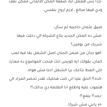
-جداً بس هعمل ايه، صفقة المكن الألماني ممكن تقف
ودي فيها مبالغ ، لازم اروح بنفسي.
ضيق عثمان حاجبيه ثم سأل:
-مش ده المكن الجديد بتاع الشركه الي دخلت فيها
شريك من يومين؟
-أهو جنان من ضمن الجنان اصل الشغل بقا فيه لعب
كمان، بقولك ايه كويس انك فتحت الموضوع ده معايا،
خلي العط بتاعك برا الشغل احنا مش هواه.
-كده؟! الحق عليا اني كنت هخليك تقدر تحضر المزاد الي
هتموت عليه واطلع انا الطلعه دي بدالك؟!
-بجد؟! ينفع؟!
-اه يابني مش شركا.