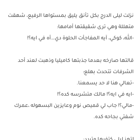
نزلت ليلى الدرج بكل تأنق يليق بمستواها الرفيع، شهقت
متهللة وهي ترى شقيقتها أمامها:
-الله، كوكي، آيه المفاجأت الحلوة دي…أه في ايه؟!
قالتها صارخه بعدما جذبتها كاميليا وذهبت لعند أحد
الشرفات تتحدث بهلع:
-تعالي هنا لا حد يسمعنا.
-ايه في ايه؟! مالك متشرسه كده؟!
-مالي؟! جاب لي قميص نوم وعايزين البسهوله ،عمرك
شفتي بجاحه كده.
لتهز ليلى كتفيها وتردد: