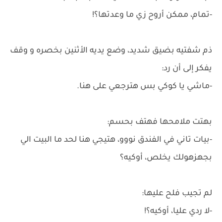
-تمام، ممكن أروح زي ما وعدتها؟!
ذم شفتيه بضيق شديد، وضع يديه الأثنين بخصره و وقف
يفكر إلى أن رد:
-ماشي يا كوكي بس هترجعي على هنا.
بهتت ملامحها فهتف بحسم:
-بيات تاني في الفندق نووو، هتيجي هنا لحد ما البيت الي
بجهزهولك يخلص، أوكيه؟
لم تجيب فلح عليها:
-لا ردي عليا، أوكيه؟!