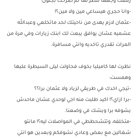
رفعت وجهها تنطر لها ثم صرخت بجنون:
-وانا حجري هيساعي مين ولا مين؟!
-عثمان لازم يهدى من ناحيتك لحد ماتخلعي وعبدالله
عشميه عشان يوافق يبعت لك ابنك زيارات وفي مرة من
المرات تقدري تاخديه وانتي مسافرة.
نظرت لها كاميليا بخوف فحاولت ليلى السيطرة عليها
وهمست:
-تيجي اخدك في طريقي لزياد ولا عثمان برا؟؟
-برا ازاي؟! اكيد طلبت منه اجي لوحدي عشان ماحدش
يشوفه برا ويشك في وضعنا.
-متخلفه، وتتشحططي في المواصلات ليه؟! مانتو
شغالين مع بعض وعادي نشوفكم وبعدين هو انتي