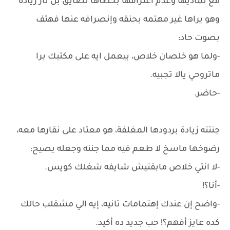
مع تماديها وعدم اعترافها بخطأها تضايق بل ثار زياده
وهو يراها غير مهتمه بحنقه وإنصرافه عنها فهتف
بصوت حاد:
-ولما هو خلصان خلاص، بيعمل ايه على مكتبك برا
ماتروحي يالا تجبيه.
-حاضر.
جنتته زيادة بردودها المغلفة، هو معتاد على نقارها معه،
رضوخها ماسخ لا طعم فيه مما جننه وجعله يصيح:
-لا انتي خلاص مابقتيش شايفه شغلك كويس.
-أنا؟!
-واضح إن عندك إهتمامات تانيه، إيه الي مشقلب حالك
كده عايز أفهم؟! حب جديد ده أكيد.