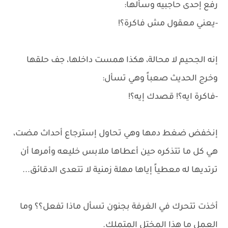
رفع إحدى حاجبيه وسألها:
-يعني معقول مش فاكرة؟!
إنه الجحيم لا محالة، هكذا همست داخلها، جف حلقها
وخرج الحديث صعباً وهي تسأل:
-فاكرة ايه؟! قصدك إيه؟!
إنخفض ضغط دمها وهي تحاول إسترجاع أحداث مضت،
هي كل ما تتذكره حين أعطاها ملابس خليعه وأمرها أن
ترتديها له معطياً إياها مهلة زمنية لا تتعدى الدقائق...
أخذت تتحرك في الغرفة بجنون تسأل ماذا تفعل؟؟ وما
العمل ما هذا المختل المتملك.