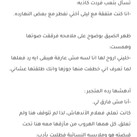
تسأل بتعب فردت كاذبه:
-انا كنت متفقة مع ليلى أختي نفطر مع بعض النهارده.
ظهر الضيق بوضوح على ملامحه فرققت صوتها
وهمست:
-خليني اروح لها انا لسه مش عارفة هيبقى ايه رد فعلها
لما تعرف اني خطفت منها جوزها وانك طلقتها عشاني.
أدهشها رده المتجبر :
-أنا مش فارق لي.
كانت تعلم، فعلام الأندهاش، لذا لم تتوقف هنا ولم
تعلق، كل همها الهروب من مأزقها معه هنا تحت
قبضته هو وملابسه النسائية فطلبت بأدب: