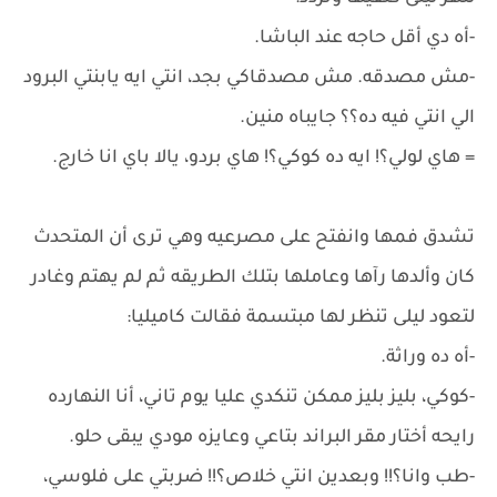
-أه دي أقل حاجه عند الباشا.
-مش مصدقه. مش مصدقاكي بجد، انتي ايه يابنتي البرود
الي انتي فيه ده؟؟ جايباه منين.
= هاي لولي؟! ايه ده كوكي؟! هاي بردو، يالا باي انا خارج.
تشدق فمها وانفتح على مصرعيه وهي ترى أن المتحدث
كان وألدها رآها وعاملها بتلك الطريقه ثم لم يهتم وغادر
لتعود ليلى تنظر لها مبتسمة فقالت كاميليا:
-أه ده وراثة.
-كوكي، بليز بليز ممكن تنكدي عليا يوم تاني، أنا النهارده
رايحه أختار مقر البراند بتاعي وعايزه مودي يبقى حلو.
-طب وانا؟!! وبعدين انتي خلاص؟!! ضربتي على فلوسي،