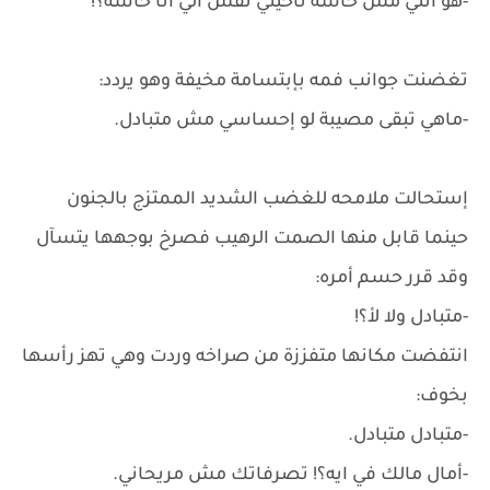
-هو انتي مش حاسة ناحيتي نفس الي انا حاسه؟!
تغضنت جوانب فمه بإبتسامة مخيفة وهو يردد:
-ماهي تبقى مصيبة لو إحساسي مش متبادل.
إستحالت ملامحه للغضب الشديد الممتزج بالجنون
حينما قابل منها الصمت الرهيب فصرخ بوجهها يتسآل
وقد قرر حسم أمره:
-متبادل ولا لأ؟!
انتفضت مكانها متفززة من صراخه وردت وهي تهز رأسها
بخوف:
-متبادل متبادل.
-أمال مالك في ايه؟! تصرفاتك مش مريحاني.