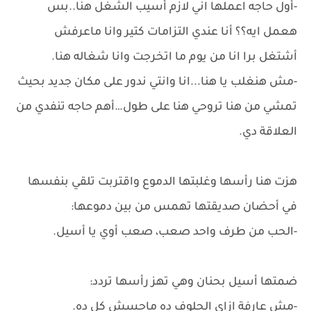
-أول حاجه اعملها اني لازم أسيب الشغل هنا..بس
هعمل ايه؟؟ أنا عندي التزامات كتير وانا ماعرفش
أشتغل برا انا من يوم ما اتخرجت وانا شغاله هنا.
-مش هنغلب يا هنا...انا وانتي ندور على مكان جديد بحيث
تمشي من هنا تروحي هنا على طول…أهم حاجه تنفدي من
العلاقة دي.
هزت هنا رأسها وغلبتها الدموع واقتربت تلقي بنفسها
في أحضان صديقتها تهمس من بين دموعها:
-الحب من طرف واحد صعب، صعب أوي يا أسيل.
ضمتها أسيل بحنان وهي تهز رأسها تردد:
-مش عارفة ازاي الحلوف ده ماحسش كل ده.