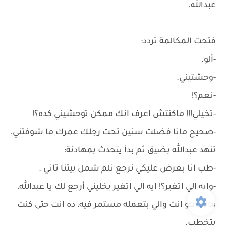
عبدالله.
فتحت المكالمة تردد:
-ألو.
-وحشتيني.
-نعم؟!
-تخيلي!!! ماكنتش اعرف انك ممكن توحشيني كده؟!
-صحيح مانا فضلت سنين تحت رجلك عمرك ما شوفتني.
تنهد عبدالله بضيق ثم بدأ يتحدث بمهادنة:
-طب انا بعرض عليكي نرجع نلم شمل بيتنا تاني .
-وايه الي اتغير؟! ايه الي اتغير يخليني أرجع لك يا عبدالله،
مانت هو انت والي بتعمله مستمر فيه، ده انت حتى كنت
بتخطب.