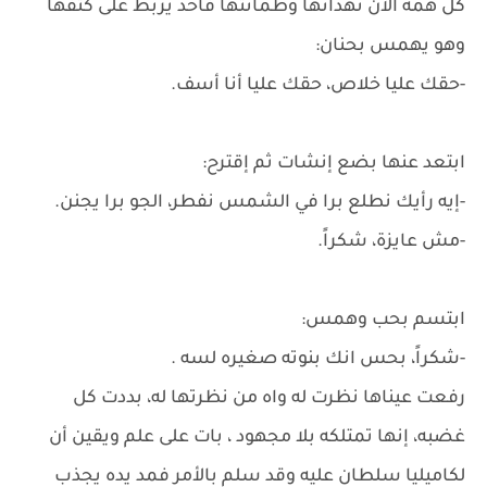
كل همه الأن تهدأتها وطمأنتها فأخذ يربط على كتفها
وهو يهمس بحنان:
-حقك عليا خلاص، حقك عليا أنا أسف.
ابتعد عنها بضع إنشات ثم إقترح:
-إيه رأيك نطلع برا في الشمس نفطر، الجو برا يجنن.
-مش عايزة، شكراً.
ابتسم بحب وهمس:
-شكراً، بحس انك بنوته صغيره لسه .
رفعت عيناها نظرت له واه من نظرتها له، بددت كل
غضبه، إنها تمتلكه بلا مجهود ، بات على علم ويقين أن
لكاميليا سلطان عليه وقد سلم بالأمر فمد يده يجذب