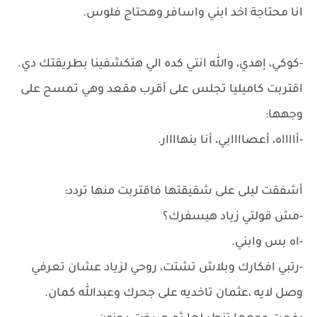
انا محتاجة اخد ابني واسافر وهحتاج فلوس.
-كوكي، إهدي، والله انتي كده الي هتكشفينا بطريقتك دي.
اقتربت كاميليا تجلس على أقرب مقعد وهي تمسح على
وجهها:
-أااااه، أعصاااابي، أنا بنهاااار.
أشفقت ليلى على شقيقتها فاقتربت منها تردد:
-مش قولتي زياد هيسفرك؟
-اه بس وابني.
-رتبي افكارك وبلاش تشتت، روحي لزياد عشان تعرفي
وصل لايه ،عثمان تاخديه على جحرك وعبدالله كمان.