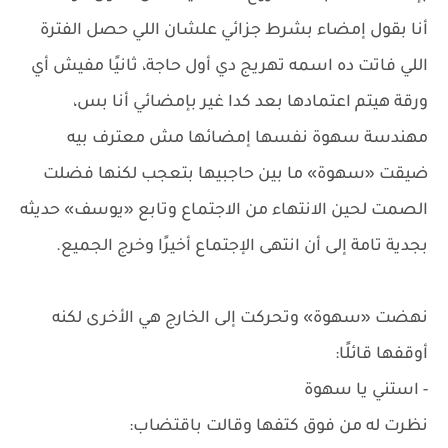
أنا بقول إمضاء بشرط جزائي علشان اللي حصل الفترة
اللي فاتت ده اسمه تهريج دي أول حاجة، ثانيًا مفيش أي
ورقة هيتم اعتمادها بعد كدا غير بإمضائي أنا بس،
مهندسة سهوة نفسها إمضائها مش معترف بيه
ضيقت «سهوة» ما بين حاجبيها بتعجب لكنها فضلت
الصمت لحين الانتهاء من الاجتماع وتابع «يوسف» حديثه
بجدية تامة إلى أن انتهى الإجتماع أخيرًا وخرج الجميع.
نهضت «سهوة» وتحركت إلى الخارج هي الأخرى لكنه
أوقفها قائلًا:
- استني يا سهوة
نظرت له من فوق كتفها وقالت باقتضاب: