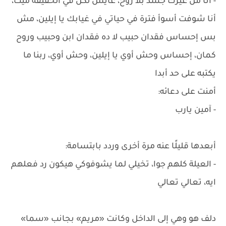
- أنا من غيرك جسد بلا روح، عايش لكن في الحقيقة ميت،
أنا شوفت أسوأ فترة في حياتي في غيابك يا إيلين، مش
بس إحساس فقدان حبيب لا ده فقدان ابن وحبيب وروح
كمان، إحساس وحش أوي يا إيلين، وحش أوي، ربنا ما
يكتبه على حد أبدا
أمنت على دعائه:
- آمين يارب
أبعدها قليلًا عنه مرة أخرى وردد بابتسامة:
- العيلة كلهم جوا، تخيلي لما يشوفوكي هيكون رد فعلهم
ايه، تعالي تعالي
دلف هو وهي إلى الداخل وكانت «مريم» بجانب «سما»