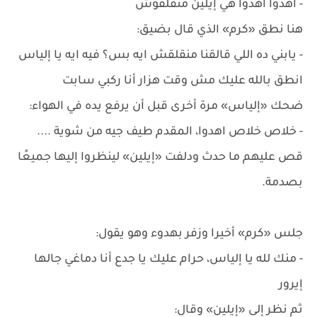
- اهدوا اهدوا هي إيلين متقلقوش
هنا نطق «كرم» الذي قال بضيق:
- يابني ده اللي قالقنا منقلقش ايه بس؟ فيه ايه يا إلياس
انطق بالله عليك مش وقت هزار أنا ركبي سابت
ضحك «إلياس» مرة أخرى قبل أن يرفع يده في الهواء:
- خلاص خلاص اهدوا، المقدم طيف جيه من شوية ....
قص عليهم ما حدث ودلفت «إيلين» لينظروا إليها جميعًا
بصدمة.
جلس «كرم» أخيرا وزفر بهدوء وهو يقول:
- منك لله يا إلياس، حرام عليك يا جدع أنا دماغي جالها
إيرور
ثم نظر إلى «إيلين» وقال: