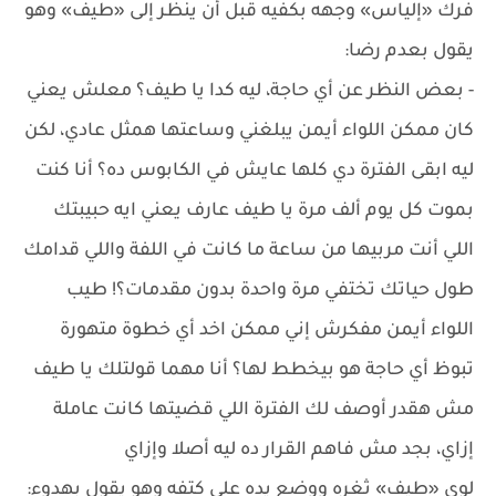
فرك «إلياس» وجهه بكفيه قبل أن ينظر إلى «طيف» وهو
يقول بعدم رضا:
- بعض النظر عن أي حاجة، ليه كدا يا طيف؟ معلش يعني
كان ممكن اللواء أيمن يبلغني وساعتها همثل عادي، لكن
ليه ابقى الفترة دي كلها عايش في الكابوس ده؟ أنا كنت
بموت كل يوم ألف مرة يا طيف عارف يعني ايه حبيبتك
اللي أنت مربيها من ساعة ما كانت في اللفة واللي قدامك
طول حياتك تختفي مرة واحدة بدون مقدمات؟! طيب
اللواء أيمن مفكرش إني ممكن اخد أي خطوة متهورة
تبوظ أي حاجة هو بيخطط لها؟ أنا مهما قولتلك يا طيف
مش هقدر أوصف لك الفترة اللي قضيتها كانت عاملة
إزاي، بجد مش فاهم القرار ده ليه أصلا وإزاي
لوى «طيف» ثغره ووضع يده على كتفه وهو يقول بهدوء: