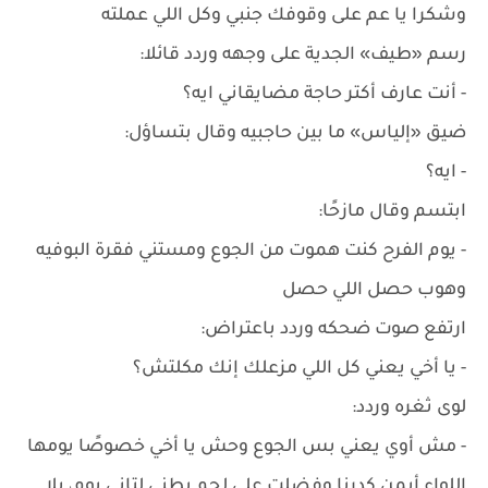
وشكرا يا عم على وقوفك جنبي وكل اللي عملته
رسم «طيف» الجدية على وجهه وردد قائلا:
- أنت عارف أكتر حاجة مضايقاني ايه؟
ضيق «إلياس» ما بين حاجبيه وقال بتساؤل:
- ايه؟
ابتسم وقال مازحًا:
- يوم الفرح كنت هموت من الجوع ومستني فقرة البوفيه
وهوب حصل اللي حصل
ارتفع صوت ضحكه وردد باعتراض:
- يا أخي يعني كل اللي مزعلك إنك مكلتش؟
لوى ثغره وردد:
- مش أوي يعني بس الجوع وحش يا أخي خصوصًا يومها
اللواء أيمن كدرنا وفضلت على لحم بطني لتاني يوم، يلا