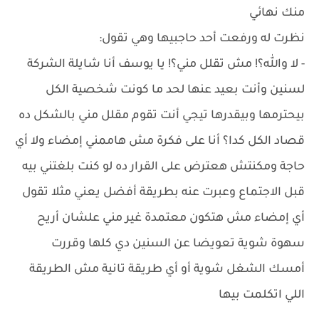
منك نهائي
نظرت له ورفعت أحد حاجبيها وهي تقول:
- لا والله؟! مش تقلل مني؟! يا يوسف أنا شايلة الشركة
لسنين وأنت بعيد عنها لحد ما كونت شخصية الكل
بيحترمها وبيقدرها تيجي أنت تقوم مقلل مني بالشكل ده
قصاد الكل كدا؟ أنا على فكرة مش هاممني إمضاء ولا أي
حاجة ومكنتش هعترض على القرار ده لو كنت بلغتني بيه
قبل الاجتماع وعبرت عنه بطريقة أفضل يعني مثلا تقول
أي إمضاء مش هتكون معتمدة غير مني علشان أريح
سهوة شوية تعويضا عن السنين دي كلها وقررت
أمسك الشغل شوية أو أي طريقة تانية مش الطريقة
اللي اتكلمت بيها