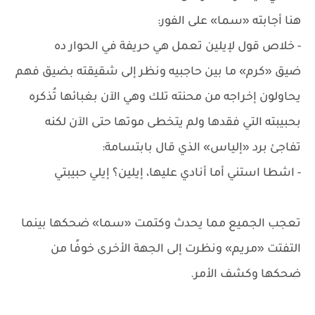
هنا أجابته «سما» على الفور:
- خلاص قول لإيلين تعمل هي حريفة في الحوار ده
ضيق «كرم» ما بين حاجبيه ونظر إلى شقيقته بضيق فهم
يحاولون إخراجه من محنته تلك وهي الآن بغبائها تُذكره
بحبيبته التي فقدها ولم يتخطى موتها حتى الآن لكنه
تفاجئ برد «إلياس» الذي قال بابتسامة:
- اشطا استني أما أنادي عليها، إيلين؟ إيلي حبيبتي
تعجب الجميع مما يحدث وكتمت «سما» ضحكها بينما
التفتت «مريم» ونظرت إلى الجهة الأخرى خوفًا من
ضحكها وكشف الأمر.