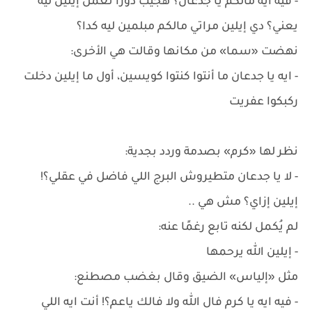
- فيه ايه مالكم يا جدعان؟ هجيب دورا تعمل إيلين ليه
يعني؟ دي إيلين مراتي مالكم مبلمين ليه كدا؟
نهضت «سما» من مكانها وقالت هي الأخرى:
- ايه يا جدعان ما أنتوا كنتوا كويسين، أول ما إيلين دخلت
ركبكوا عفريت
نظر لها «كرم» بصدمة وردد بجدية:
- لا يا جدعان متطيروش البرج اللي فاضل في عقلي؟!
إيلين إزاي؟ مش هي ..
لم يُكمل لكنه تابع رغمًا عنه:
- إيلين الله يرحمها
مثل «إلياس» الضيق وقال بغضب مصطنع:
- فيه ايه يا كرم فال الله ولا فالك ياعم؟! أنت ايه اللي