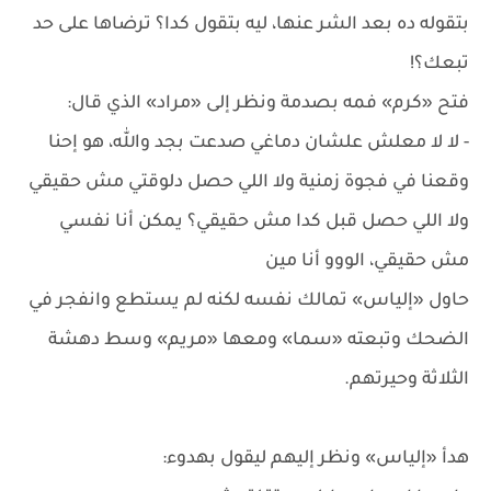
بتقوله ده بعد الشر عنها، ليه بتقول كدا؟ ترضاها على حد
تبعك؟!
فتح «كرم» فمه بصدمة ونظر إلى «مراد» الذي قال:
- لا لا معلش علشان دماغي صدعت بجد والله، هو إحنا
وقعنا في فجوة زمنية ولا اللي حصل دلوقتي مش حقيقي
ولا اللي حصل قبل كدا مش حقيقي؟ يمكن أنا نفسي
مش حقيقي، الووو أنا مين
حاول «إلياس» تمالك نفسه لكنه لم يستطع وانفجر في
الضحك وتبعته «سما» ومعها «مريم» وسط دهشة
الثلاثة وحيرتهم.
هدأ «إلياس» ونظر إليهم ليقول بهدوء: