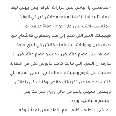
- سامحني يا إلياس بس قرارات اللواء أيمن بيبقى ليها
أبعاد تانية إحنا نفسنا مبنعرفهاش غير في الوقت
المناسب، اكتب بس على جوجل وفاة طيف ايمن
هيجيبلك الخبر اللي طلع إني مت وعملولي هاشتاج حق
طيف فين وحوارات، ساعتها مكانش في ايدي حاجة
أعملها بس وضع واتفرض، ده بردو وضع واتفرض، أنا
عارف إن الفترة اللي فاتت كانت كابوس لكن في النهاية
صحيت من النوم وحبيبتك معاك أهي، انسى الفترة اللي
فاتت، امحيها من ذكرياتك خالص وخليك في دلوقتي،
وبعدين سيبني ياعم في حالي وروح لمراتك بقى
ابتسم «إلياس» وردد:
- ماشي يا طيف، كلامي مع اللواء أيمن لما أشوفه