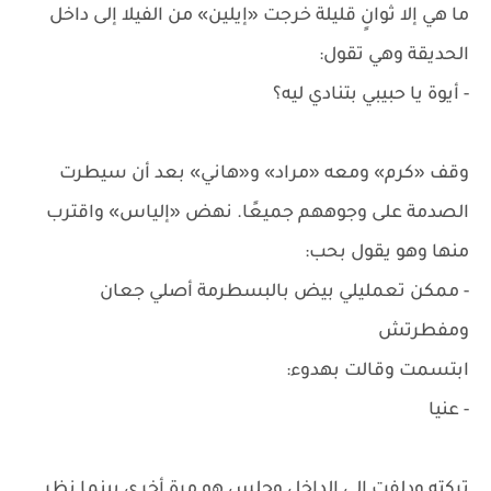
ما هي إلا ثوانٍ قليلة خرجت «إيلين» من الفيلا إلى داخل
الحديقة وهي تقول:
- أيوة يا حبيبي بتنادي ليه؟
وقف «كرم» ومعه «مراد» و«هاني» بعد أن سيطرت
الصدمة على وجوههم جميعًا. نهض «إلياس» واقترب
منها وهو يقول بحب:
- ممكن تعمليلي بيض بالبسطرمة أصلي جعان
ومفطرتش
ابتسمت وقالت بهدوء:
- عنيا
تركته ودلفت إلى الداخل وجلس هو مرة أخرى بينما نظر