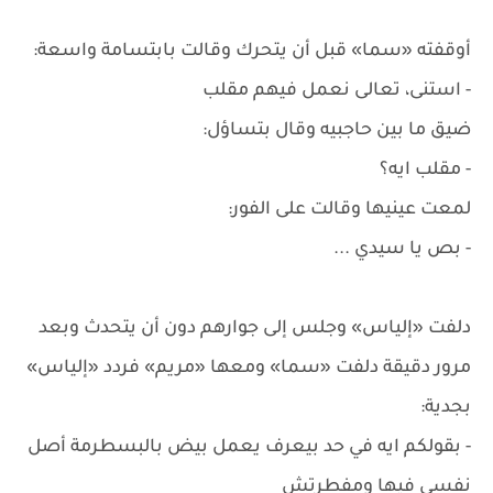
أوقفته «سما» قبل أن يتحرك وقالت بابتسامة واسعة:
- استنى، تعالى نعمل فيهم مقلب
ضيق ما بين حاجبيه وقال بتساؤل:
- مقلب ايه؟
لمعت عينيها وقالت على الفور:
- بص يا سيدي ...
دلفت «إلياس» وجلس إلى جوارهم دون أن يتحدث وبعد
مرور دقيقة دلفت «سما» ومعها «مريم» فردد «إلياس»
بجدية:
- بقولكم ايه في حد بيعرف يعمل بيض بالبسطرمة أصل
نفسي فيها ومفطرتش