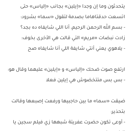
يتحدثون وما إن وجدا «إيلين» بجانب «إلياس» حتى
اتسعت حدقتاهاما بصدمة لتقول «سما» بشرود:
- بسم الله الرحمن الرحيم، أنا اللي شايفاه ده بجد؟
زادت نبضات «مريم» التي قالت هي الأخرى بخوف:
- يلاهوي يعني أنتي شايفة اللي أنا شايفاه صح
ارتفع صوت ضحك «إلياس» و «إيلين» عليهما وقال هو:
- بس بس متتخضوش هي إيلين فعلا
ضيقت «سما» ما بين حاجبيها ورفعت إصبعها وقالت
بتحذير:
- أوعى تكون حضرت عفريتة شبهها زي فيلم سجين يا