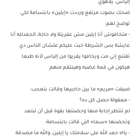
إلياس، يلاهوي
ضحك بصوت مرتفع ورددت «إيلين» بابتسامة لكي
توضح لهم:
- متخافوش أنا إيلين مش عفريتة ولا حاجة، الحمدلله أنا
عايشة بس الشرطة خبت عليكم علشان الناس دي
تقتنع إني مت ويخافوا يقربوا من إلياس لأنه طبعا
هيكون في قمة غضبه وهينتقم منهم
ضيقت «مريم» ما بين حاجبيها وقالت بتعجب:
- معقولة حصل كل ده؟
لم تنتظر إجابة منها وحضنتها بقوة قبل أن تبتعد
وتحضنها «سما» التي قالت بابتسامة:
- يااه حمد الله على سلامتك يا إيلين، والله ما مصدقة