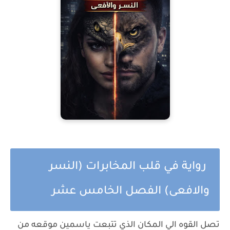
رواية في قلب المخابرات (النسر
والافعى) الفصل الخامس عشر
تصل القوه الي المكان الذي تتبعت ياسمين موقعه من