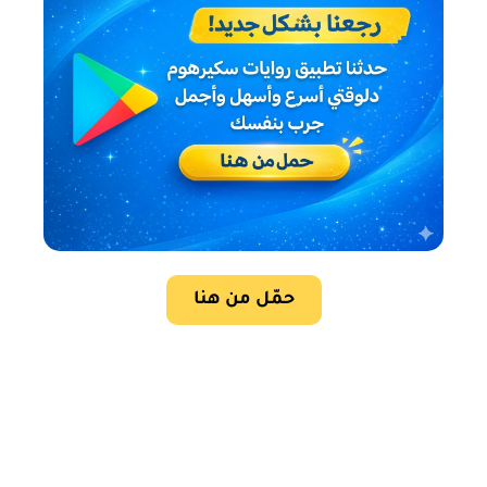
حمّل من هنا