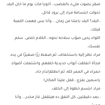
صقر بصوت مليء بالغضب: ـ أخويا مات يوم ما خان البلد.
تحولت ابتسامة مراد إلى برود قاتل.
ـ البلد؟ البلد باعتنا من زمان... وأنا بس فهمت اللعبة
قبلك.
اللواء يحيى صوّب سلاحه نحوه: ـ الكلام خلص. سلم
نفسك.
مراد نظر إليه باستخفاف، ثم ضغط زرًا صغيرًا في يده.
فجأة انغلقت أبواب حديدية خلفهم، واشتعلت أضواء
حمراء في الممر كله، ثم انطلقإنذار حاد.
ياسمين بفزع: ـ قفل علينا المكان!
مراد ابتسم خطوة إلى الخلف.
ـ بعد دقيقتين، كل النفق ده هيتقفل غاز مخدر... وأنا