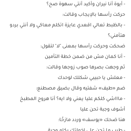
- أيوة أنا نيران وأكيد أنتي سهوة صح؟
حركت رأسها بالإيجاب وقالت:
- بالظبط تعالي اقعدي عايزة اتكلم معاكي ولا أنتي بردو
هتأمني؟
ضحكت وحركت رأسها بمعنى "لا" لتقول:
- أنا كمان مش من ضمن خطة التأمين
ثم وجهت بصرها صوب زوجها وقالت:
- معلش يا حبيبي شكلك لوحدك
ضم «طيف» شفتيه وقال بضيق مصطنع:
- ماااشي كلكم عليا يعني ولا ايه؟ أنا هروح المطبخ
أشوف وجبة تحن عليا
هنا ضحك «يوسف» وردد مازحًا:
- طيب ما تحن على اخواتك بكام وجبة