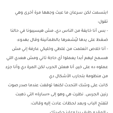
ابتسمت لكن سرعان ما عبث وجهها مرة أخرى وهي
تقول:
- بس أنا خايفة من الناس دي، مش هيسيبونا في حالنا
ضغط على يدها ليُشعرها بالطمأنينة وقال بهدوء:
- أنا خلاص اتعلمت من غلطي وخليكي عارفة إني مش
هسمح ليهم أبدا يعملوا أي حاجة تاني ومش هعدي اللي
عملوه ده على خير، أنا هعلن الحرب لكن المرة دي وأنا جزء
من منظومة بتحارب الأشكال دي
كانت على وشك التحدث لكنها توقفت عندما صدر صوت
رنين الجرس. نظرت هي وهو إلى «سارة» التي ذهبت
لتفتح الباب وبعد لحظات عادت إليه وقالت:
- المقدم طيف برا وعايز حضرتك