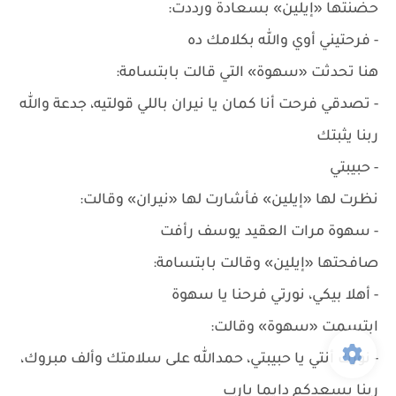
حضنتها «إيلين» بسعادة ورددت:
- فرحتيني أوي والله بكلامك ده
هنا تحدثت «سهوة» التي قالت بابتسامة:
- تصدقي فرحت أنا كمان يا نيران باللي قولتيه، جدعة والله
ربنا يثبتك
- حبيبتي
نظرت لها «إيلين» فأشارت لها «نيران» وقالت:
- سهوة مرات العقيد يوسف رأفت
صافحتها «إيلين» وقالت بابتسامة:
- أهلا بيكي، نورتي فرحنا يا سهوة
ابتسمت «سهوة» وقالت:
- نورك أنتي يا حبيبتي، حمدالله على سلامتك وألف مبروك،
ربنا يسعدكم دايما يارب