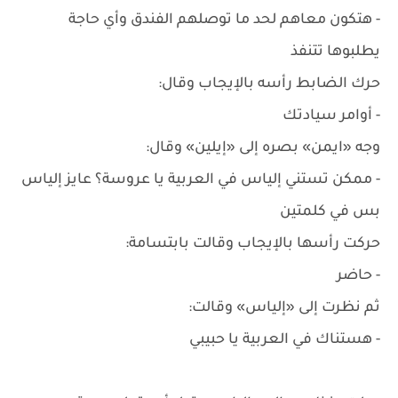
- هتكون معاهم لحد ما توصلهم الفندق وأي حاجة
يطلبوها تتنفذ
حرك الضابط رأسه بالإيجاب وقال:
- أوامر سيادتك
وجه «ايمن» بصره إلى «إيلين» وقال:
- ممكن تستني إلياس في العربية يا عروسة؟ عايز إلياس
بس في كلمتين
حركت رأسها بالإيجاب وقالت بابتسامة:
- حاضر
ثم نظرت إلى «إلياس» وقالت:
- هستناك في العربية يا حبيبي