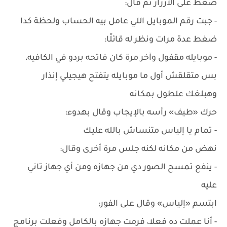
ضغط على الأزرار ثم قال:
- جبت رقم الموبايل اللي عامل بيه الحساب ولحظة كدا
ضغط عدة مرات ونظر له قائلًا:
- موبايله مقفول وآخر مرة كان فاتحه بردو في الكافيه،
بس متقلقش أول ما موبايله يتفتح هيجيلي إنذار
وهبلغك علطول بمكانه
حرك «طيف» رأسه بالإيجاب وقال بهدوء:
- تمام يا إلياس متنساش بالله عليك
نهض من مكانه لكنه جلس مرة أخرى وقال:
- ينفع تمسح الصور دي من جهازه ومن أي جهاز تاني
عليه
ابتسم «إلياس» وقال على الفور:
- أنا عملت ده فعلا، فرمت جهازه بالكامل وفعلت برنامج