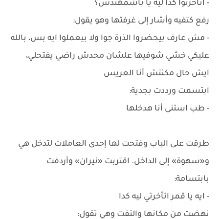
- اتأخرتوا كدا ليه يا باشمهندس؟
رفع كتفيه وأشار إلى غرفتها وهو يقول:
- مش عارف بيحضروا الذرة جوا ولا بيعملوا ايه بس، بالله
عليكي خشي شوفيها علشان محدش راضي يفتحلي،
ايش حال مكنتش أنا العريس
ابتسمت ورددت بجدية:
- طب استنى أنا هدخلها
طرقت على الباب وفتحت لها إحدى العاملات لتدخل هي
و«سهوة» إلى الداخل. اقتربت «نيران» وأردفت
بابتسامة:
- ايه يا قمر اتأخرتي ليه كدا
نهضت من مكانها والتفت وهي تقول: