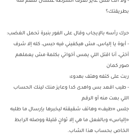
- ولا أنت مش عايز تعرف الشرطة علشان تنتقم منه
بطريقتك؟
حرك رأسه بالإيجاب وقال على الفور بنبرة تحمل الغضب:
- أيوة يا إلياس، مش هيكفيني فيه حبس، كله إلا شرف
أختي، أنا اقتل اللي يمس أخواتي بكلمة مش يعملهم
صور كمان
ربت على كتفه وهتف بهدوء:
- طيب اقعد بس واهدى كدا وعايز منك لينك الحساب
اللي بعت منه أو الرقم
جلس «طيف» وهاتف شقيقته ليخبرها بإرسال ما طلبه
«إلياس» وبالفعل ما هي إلا ثوانٍ قليلة ووصله الرابط
الخاص بحساب هذا الشاب.