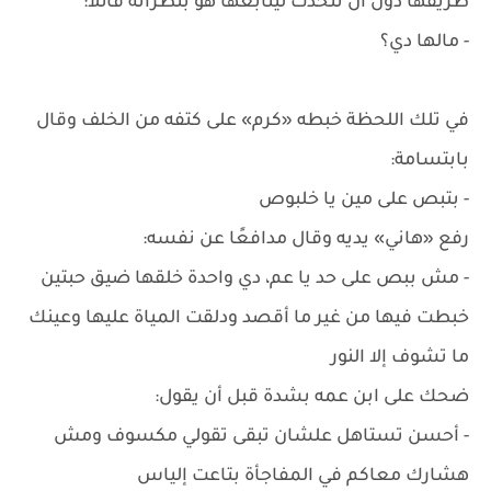
طريقها دون أن تتحدث ليتابعها هو بنظراته قائلا:
- مالها دي؟
في تلك اللحظة خبطه «كرم» على كتفه من الخلف وقال
بابتسامة:
- بتبص على مين يا خلبوص
رفع «هاني» يديه وقال مدافعًا عن نفسه:
- مش ببص على حد يا عم، دي واحدة خلقها ضيق حبتين
خبطت فيها من غير ما أقصد ودلقت المياة عليها وعينك
ما تشوف إلا النور
ضحك على ابن عمه بشدة قبل أن يقول:
- أحسن تستاهل علشان تبقى تقولي مكسوف ومش
هشارك معاكم في المفاجأة بتاعت إلياس