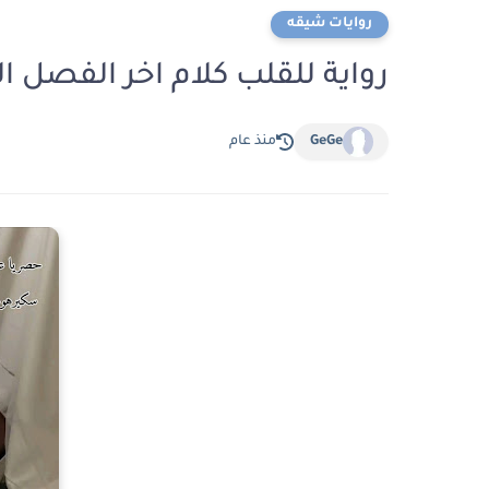
روايات شيقه
رواية للقلب كلام اخر الفصل السابع عشر 7
GeGe
منذ عام