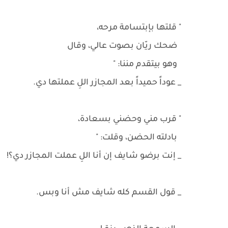
" قلتها بإبتسامة مرحه،
ضحك ريّان بصوت عالي، وقال
وهو بيتقدم مننا: "
_ عوداً حميداً بعد المجازر اللِ عملتها دي.
" قرب مني وحضني بسعادة،
بادلته الحضن، وقلت: "
_ إنت برضو شايف إن أنا اللِ عملت المجازر دي؟!
_ قول القسم كله شايف مش أنا وبس.