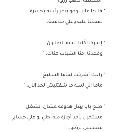
_ السمعة الذهب رزق!
" قالها مازن وهو بيهز رأسه بحسرة
ضحكنا عليه وعلي ملامحة.. "
" إتحركنا كُلنا ناحية الصالون
وقعدنا إحنا الشباب هناك. "
" راحت أشرقت لماما المطبخ
ماما اللِ لسه ما شفتنيش لحد الآن. "
" طلع بابا يبدل هدومه عشان الشغل
مستحيل يأخد أجازة منه، حتي لو علي حسابي
متسحيل برضو.. "