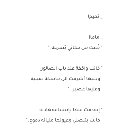
_ تميم!
_ ماما!
" قُمت من مكاني بُسرعه. "
" كانت واقفة عند باب الصالون
وجنبها أشرقت اللِ ماسكة صينيه
وعليها عصير.. "
" إتقدمت منها بإبتسامة هادية
كانت بتبصلي وعيونها مليانه دموع. "