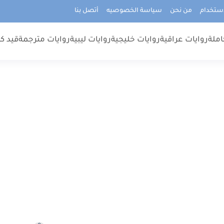
استخدام
من نحن
سياسة الخصوصيه
أتصل بنا
املة
روايات عراقية
روايات خليجية
روايات ليبية
روايات مترجمة
قيد كت