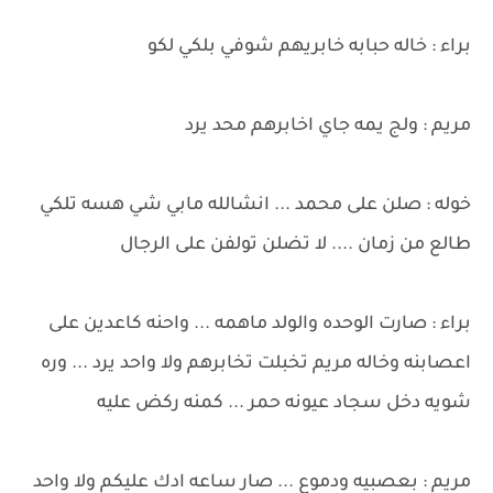
براء : خاله حبابه خابريهم شوفي بلكي لكو
مريم : ولج يمه جاي اخابرهم محد يرد
خوله : صلن على محمد ... انشالله مابي شي هسه تلكي
طالع من زمان .... لا تضلن تولفن على الرجال
براء : صارت الوحده والولد ماهمه ... واحنه كاعدين على
اعصابنه وخاله مريم تخبلت تخابرهم ولا واحد يرد ... وره
شويه دخل سجاد عيونه حمر ... كمنه ركض عليه
مريم : بعصبيه ودموع ... صار ساعه ادك عليكم ولا واحد