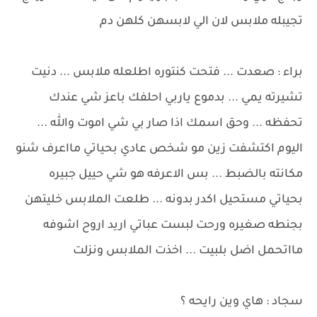
تجيبله ملابس لان الي لابسهن كلهن دم
براء : صعدت ... فتحت كنتوره اطلعله ملابس ... دنيت
تشيرته يمي ... بدموع ياربي احلفك باعز شي عندك
تحفظه ... وحق اسمك اذا صار بي شي اموت والله ...
اليوم اكتشفت زين مو شخص عادي بحياتي مااعرف شنو
مكانته بالضبط ... بس الاعرفه هو شي حييل جبيره
بحياتي مستحيل اكدر بدونه ... طلعت الملابس خليتهن
بجنطه صغيره ورحت لبست عباتي اريد اروح اشوفه
مااتحمل اضل بلبيت ... اخذت الملابس ونزلت
سجاد : هاي وين رايحه ؟