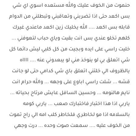
حنموت من الخوف عليك والله مستعده اسوي اي شي
بس اكعد حتى اذا تضربني وتعاقبني وتبطلني من الدوام
قابله بس اكعد .... الله يخليك زين اكعد ماعندي غيرك
كلهم تخلو عندي بس انت بقيت وياي حباب لتعوفني ...
خليت راسي على ايده وبجيت من كل كلبي ليش دائما كل
شي اتعلق بي لو ينوخذ مني لو يبعدوني عنه .... ااااه
يالظروف الي خلتني اتعلق باي شي كدامي حتى لو جانت
قشه ... شلت راسي اباوع على وجهه ... والله حرام انت
نايم هالنومه ... وحسين السافل عايش مرتاح بحياته ...
ياربي اذا هذا اختبار فاختبارك صعب ... ياربي كومه
بالسلامه اذا مو لخاطري فلخاطر كلب امه الي راح تموت
من الخوف عليه .... سمعت صوت وحده ... درت وجهي