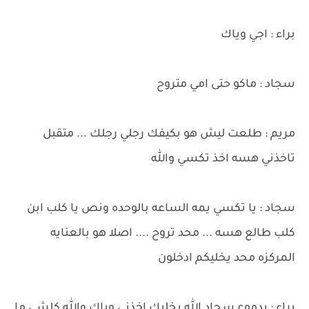
براء : اجي وياك
سجاد : ماكو حتى امي متروح
مريم : طلعت ليش هو بكيفك رجلي رجلك ... متقبل
تاخذني هسه اخذ تكسي والله
سجاد : يا تكسي يمه الساعه بالوحده ونص يا كلب ابن
كلب طالع هسه ... محد تروح .... اصلا هو بالعنايه
المركزه محد يخليكم ادخلون
براء : بدموع سجاد الله يخليك اخذني وياك والله كلشي ما