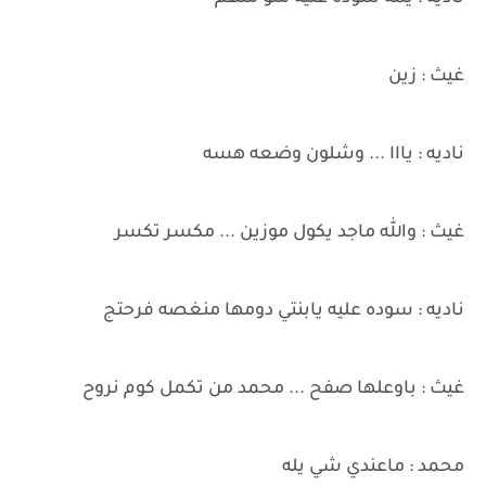
غيث : زين
ناديه : يااا ... وشلون وضعه هسه
غيث : والله ماجد يكول موزين ... مكسر تكسر
ناديه : سوده عليه يابنتي دومها منغصه فرحتج
غيث : باوعلها صفح ... محمد من تكمل كوم نروح
محمد : ماعندي شي يله