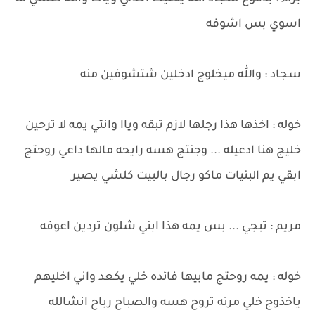
اسوي بس اشوفه
سجاد : والله ميخلوج ادخلين شتشوفين منه
خوله : اخذها هذا رجلها لازم تبقه وياا وانتي يمه لا ترحين
خليج هنا ادعيله ... وجنتج هسه رايحه مالها داعي روحتج
ابقي يم البنيات ماكو رجال بالبيت كلشي يصير
مريم : تبجي ... بس يمه هذا ابني شلون تردين اعوفه
خوله : يمه روحتج مابيها فائده خلي يكعد واني اخليهم
ياخذوج خلي مرته تروح هسه والصباح رباح انشالله