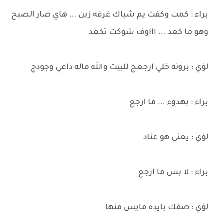
براء : كمت وكفت يم شباك غرفه زين ... هاي صار الصبح
وهو ما كعد ... اااوف شوكت تكعد
لؤي : بروئه خلي ارجعج للبيت والله ماله داعي وجودج
براء : بهدوء ... ما ارجع
لؤي : يعني هو عناد
براء : لا بس ما ارجع
لؤي : صفك بايده مايس منها