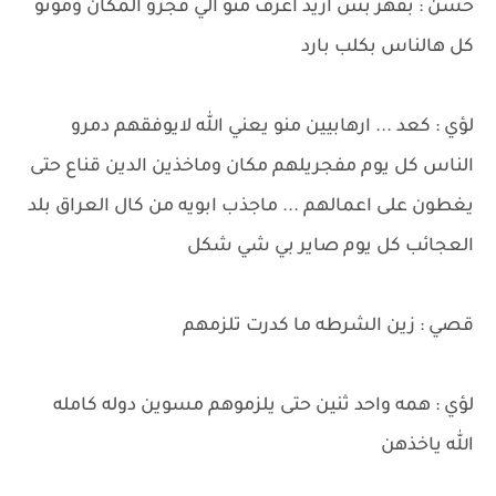
حسن : بقهر بس اريد اعرف منو الي فجرو المكان وموتو
كل هالناس بكلب بارد
لؤي : كعد ... ارهابيين منو يعني الله لايوفقهم دمرو
الناس كل يوم مفجريلهم مكان وماخذين الدين قناع حتى
يغطون على اعمالهم ... ماجذب ابويه من كال العراق بلد
العجائب كل يوم صاير بي شي شكل
قصي : زين الشرطه ما كدرت تلزمهم
لؤي : همه واحد ثنين حتى يلزموهم مسوين دوله كامله
الله ياخذهن