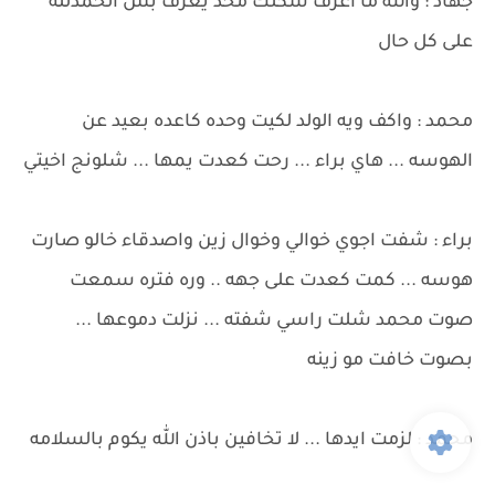
جهاد : والله ما اعرف شكلك محد يعرف بس الحمدلله
على كل حال
محمد : واكف ويه الولد لكيت وحده كاعده بعيد عن
الهوسه ... هاي براء ... رحت كعدت يمها ... شلونج اخيتي
براء : شفت اجوي خوالي وخوال زين واصدقاء خالو صارت
هوسه ... كمت كعدت على جهه .. وره فتره سمعت
صوت محمد شلت راسي شفته ... نزلت دموعها ...
بصوت خافت مو زينه
محمد : لزمت ايدها ... لا تخافين باذن الله يكوم بالسلامه