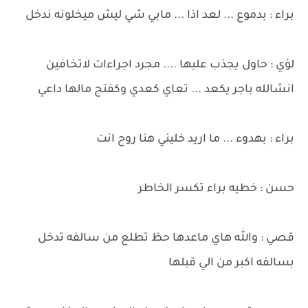
براء : بدموع ... لعد اذا ... مابي شي ليش ميخلونه ندخل
لؤي : حاول يجذب عليها .... مجرد اجراءات لاتخافين
انشالله باجر يكعد ... تعاي كعدي وكفتج مالها داعي
براء : بهدوء ... ما اريد خليني هنا روح انت
حسن : خطيه براء تكسر الخاطر
قصي : والله هاي ماعدها حظ تطلع من سالفه تدخل
بسالفه اكبر من الي قبلها