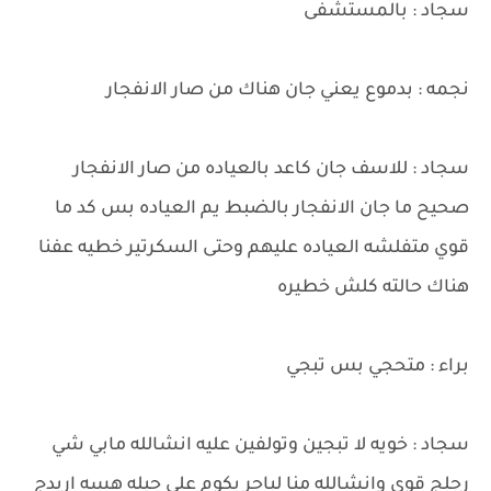
سجاد : بالمستشفى
نجمه : بدموع يعني جان هناك من صار الانفجار
سجاد : للاسف جان كاعد بالعياده من صار الانفجار
صحيح ما جان الانفجار بالضبط يم العياده بس كد ما
قوي متفلشه العياده عليهم وحتى السكرتير خطيه عفنا
هناك حالته كلش خطيره
براء : متحجي بس تبجي
سجاد : خويه لا تبجين وتولفين عليه انشالله مابي شي
رجلج قوي وانشالله منا لباجر يكوم على حيله هسه اريدج