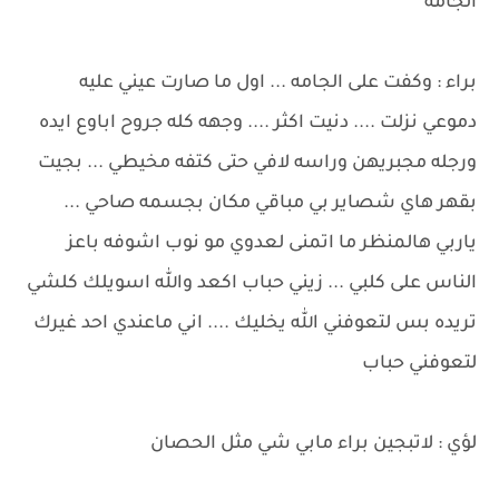
الجامه
براء : وكفت على الجامه ... اول ما صارت عيني عليه
دموعي نزلت .... دنيت اكثر .... وجهه كله جروح اباوع ايده
ورجله مجبريهن وراسه لافي حتى كتفه مخيطي ... بجيت
بقهر هاي شصاير بي مباقي مكان بجسمه صاحي ...
ياربي هالمنظر ما اتمنى لعدوي مو نوب اشوفه باعز
الناس على كلبي ... زيني حباب اكعد والله اسويلك كلشي
تريده بس لتعوفني الله يخليك .... اني ماعندي احد غيرك
لتعوفني حباب
لؤي : لاتبجين براء مابي شي مثل الحصان