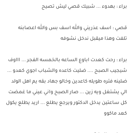
براء : بهدوء ... شبيك قصي ليش تصيح
قصي : اسف عذريني والله اسف بس والله اعصابنه
تلفت وهذا ميقبل ندخل نشوفه
براء : رحت كعدت اباوع الساعه بالخمسه الفجر ... اااوف
شيجيب الصبح .... ضليت كاعده والشباب اجوي كعدو ...
ضلينه فتره طويله كاعدين وخالو جهاد بقه يم اهل الولد
الي يشتغل ويه زين ... صار الصبح واني عيني ما غمضت
كل ساعتين يدخل الدكتور ويرجع يطلع ... اريد يطلع يكول
كعد ماكوو