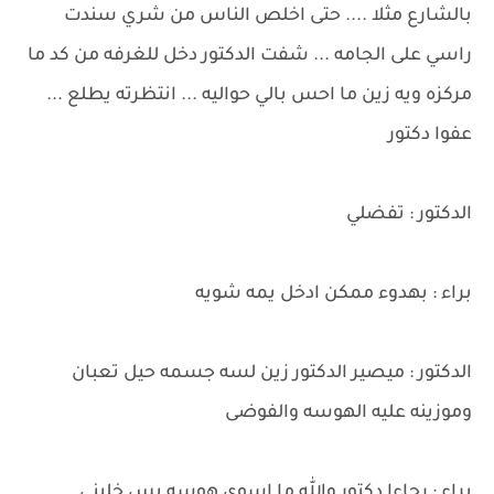
بالشارع مثلا .... حتى اخلص الناس من شري سندت
راسي على الجامه ... شفت الدكتور دخل للغرفه من كد ما
مركزه ويه زين ما احس بالي حواليه ... انتظرته يطلع ...
عفوا دكتور
الدكتور : تفضلي
براء : بهدوء ممكن ادخل يمه شويه
الدكتور : ميصير الدكتور زين لسه جسمه حيل تعبان
وموزينه عليه الهوسه والفوضى
براء : رجاءا دكتور والله ما اسوي هوسه بس خليني