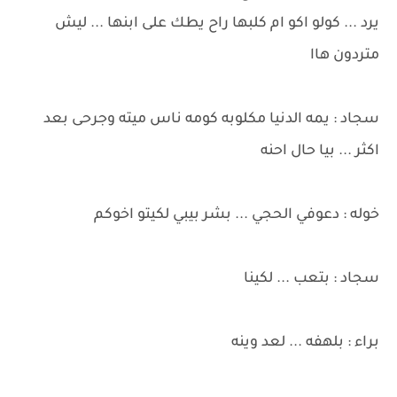
يرد ... كولو اكو ام كلبها راح يطك على ابنها ... ليش
متردون هاا
سجاد : يمه الدنيا مكلوبه كومه ناس ميته وجرحى بعد
اكثر ... بيا حال احنه
خوله : دعوفي الحجي ... بشر بيبي لكيتو اخوكم
سجاد : بتعب ... لكينا
براء : بلهفه ... لعد وينه