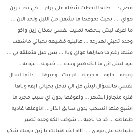
قصي : ... طبعا لاحظت شغله على براء ... هي تحب زين
هواي .... بحيث دموعها ما نشفن من الليل ولحد الان ...
ما اعرف ليش بلحضه تمنيت نفسي بمكان زين واكو
وحده تحبني لهدرجه ... هالبنيه فضيعه بحياتي ماشفت
مثلها رغم ما صارلها هواي وياا ... بس حيل متعلقه بي ...
عود ليش اني ما الكه هيج وحده .... خجوله .. مؤدبه ..
رقيقه .. حلوه .. محبوبه .. ام بيت ..وغيرها .... دائما اسال
نفسي هالسؤال ليش كل الي تدخل بحياتي ابقه وياها
فتره متجاوز الشهر ... واعوفها بدون اي سبب مجرد ما
اشبع منها انسحب بدون سابق انذار ... اباوعلها غاديه
طماطه ... كد ما باجيه ... شوكت الكه وحده تصير
طماطه على مودي .... اااه الف هنيالك يا زين دومك شكو