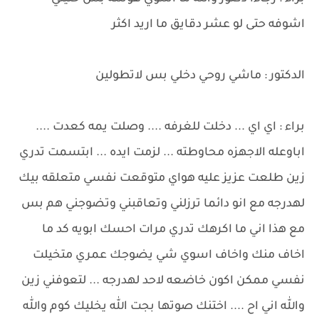
اشوفه حتى لو عشر دقايق ما اريد اكثر
الدكتور : ماشي روحي دخلي بس لاتطولين
براء : اي اي ... دخلت للغرفه .... وصلت يمه كعدت ....
اباوعله الاجهزه محاوطته ... لزمت ايده ... ابتسمت تدري
زين طلعت عزيز عليه هواي متوقعت نفسي متعلقه بيك
لهدرجه مع انو دائما ترزلني وتعاقبني وتضوجني هم بس
مع هذا اني ما اكرهك تدري مرات احسك ابويه كد ما
اخاف منك واخاف اسوي شي يضوجك عمري متخيلت
نفسي ممكن اكون خاضعه لاحد لهدرجه ... لتعوفني زين
والله اني اح .... اختنك صوتها بجت الله يخليك كوم والله