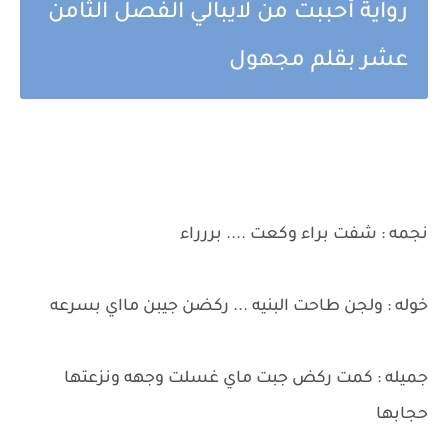
رواية أحببت من لايبالي الفصل الثامن
عشر بقلم مجهول
نجمه : شفت براء وكعت .... بررراء
خوله : ولجن طاحت البنيه ... ركضن جيبن مااي بسرعه
جميله : كمت ركض جبت ماي غسلت وجهه ونزعتها
حجابها