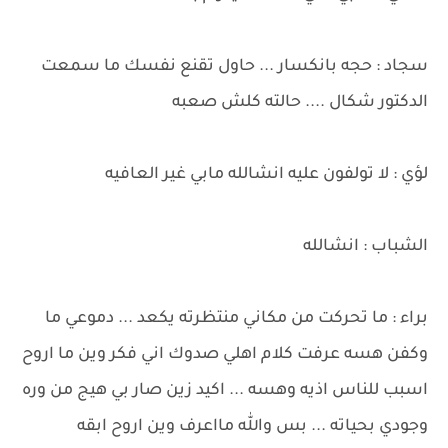
سجاد : حجه بانكسار ... حاول تقنع نفسك ما سمعت
الدكتور شكال .... حالته كلش صعبه
لؤي : لا تولفون عليه انشالله مابي غير العافيه
الشباب : انشالله
براء : ما تحركت من مكاني منتظرته يكعد ... دموعي ما
وكفن هسه عرفت كلام اهلي صدوك اني فكر وين ما اروح
اسبب للناس اذيه وهسه ... اكيد زين صار بي هيج من وره
وجودي بحياته ... بس والله مااعرف وين اروح ابقه