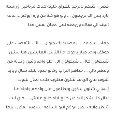
قصي : كتلكم لانرجع للعراق خلينه هناك مرتاحين وراسنه
بارد بس اله ترجعون ... ولو هو كله من وره ابوكم ... عاف
الجنه الي هناك ورجعنه لهل لعبان نفس هذا
جهاد : سمعه ... بعصبيه لك حيوان ... انت انتفضت على
موقف واحد صار باخوك جاا الناس العايشين هنا سنين
شيكولون هاا ... شيكولون الي اطو واحد وثنين وتلاثه من
ولدهم تالي ... خذاهم التراب وكالو فدوه للبلد تعال ويايه
شوف هاي الردهه شلون مكلوبه كلاب تعال شوف
الاهالي شلون يدكون ويطلمون على ولدهم واحنه هنا
بدال ما نشكر الله من طلع ابنه طلع عايش ... جاي انت
تتبطر والله دنعل ابوكم لابو الساعه السوده الفكرت بيها