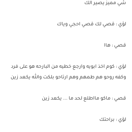
شي مميز يصير الك
لؤي : قصي لك قصي احجي وياك
قصي : هاا
لؤي : كوم اخذ ابويه وارجع خطيه من البارحه هو على فرد
وكفه روحو هم طمهم وهم ارتاحو بلكت والله يكعد زين
قصي : ماكو مااطلع لحد ما ... يكعد زين
لؤي : براحتك