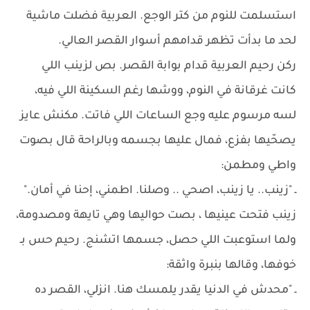
استسلمت للنوم من كتر الوجع. العربية فضلت ماشية
لحد ما بدأت تظهر قدامهم أسوار القصر العالي.
ركن رحيم العربية قدام بوابة القصر. بص لزينب اللي
كانت غرقانة في النوم، ووشها رغم السكينة اللي فيه،
لسه مرسوم عليه وجع الساعات اللي فاتت. مكنش عايز
يصحّيها بفزع، فمال عليها بجسمه وبالراحة قال بصوت
واطي ومطمن:
ـ "زينب.. يا زينب، اصحي .. وصلنا. اطمني، إحنا في أمان."
زينب فتحت عينيها ، بصت حواليها وهي تايهة ومصدومة،
ولما استوعبت اللي حصل، جسمها اتشنج. رحيم حس بـ
خوفها، وقالها بنبرة واثقة:
ـ "محدش في الدنيا يقدر يلمسك هنا. انزلي، القصر ده