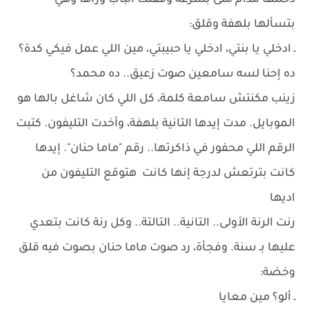
دخلتها مدام منى بسرعة وقفلت الباب وراها وهي
بتسألها بلهفة وقلق:
ـ ادخلي يا بنتي، ادخلي يا حبيبتي، مين اللي عمل فيكي كدة؟
ده إحنا لسه سامعين صوت زعيق.. ده محمد؟
زينب مكنتش سامعة كلمة، كل اللي كان شاغل بالها هو
الموبايل. مدت إيدها التانية بلهفة، وأخدت التليفون. كتبت
الرقم اللي محفور في ذاكرتها.. رقم "ماما حنان". إيدها
كانت بترتعش لدرجة إنها كانت هتوقع التليفون من
اديها
رنت الرنة الأولى.. التانية.. التالتة.. وكل رنة كانت بتعدي
عليها بـ سنة. وفجأة، رد صوت ماما حنان بصوت فيه قلق
وخضة:
ـ ألو؟ مين معايا