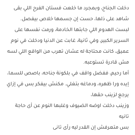
دخلت الجناح، وبمجرد ما خلعت فستان الفرح اللي بقى
شاهد على ذلها، حست إن جسمها خلاص بيفصل.
لبست الهدوم اللي جابتها الخادمة، ورمت نفسها على
السرير الكبير، وفي ثانية، غابت عن الدنيا ودخلت في نوم
عميق، كانت محتاجة له عشان تهرب من الواقع اللي لسه
مش قادرة تستوعبه.
أما رحيم، ففضل واقف في بلكونة جناحه، باصص للسما،
إيده ورا ظهره، ودماغه بتغلي. مكنش بيفكر بس في إزاي
يرجع لزينب حقها،
وزينب دخلت اوضه الضيوف وغلبها النوم عن أى حاجة
تانيه
بس متعرفش إن القدر ليه رأى تانى