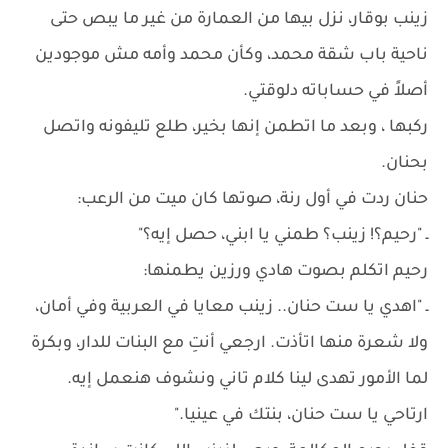
زينب بوقار، نزل بيها من العمارة من غير ما يبص حتى
ناحية باب شقة محمد، وكأن محمد وأمه مش موجودين
أصلاً في حساباته دلوقتي.
ركبها ، وبعد ما اتطمن إنها بخير، طلع تليفونه واتصل
بحنان.
حنان ردت في أول رنة، صوتها كان ميت من الرعب:
ـ "رحيم؟! زينب؟ طمني يا ابني، حصل إيه؟"
رحيم اتكلم بصوت هادي ورزين يطمنها:
ـ "اهدي يا ست حنان.. زينب معايا في العربية وفي أمان،
ولا شعرة منها اتأذت. ارجعي أنتِ مع البنات للدار، وبكرة
لما الأمور تهدى لينا كلام تاني ونشوف هنعمل إيه.
ارتاحي يا ست حنان، بنتك في عينيا."