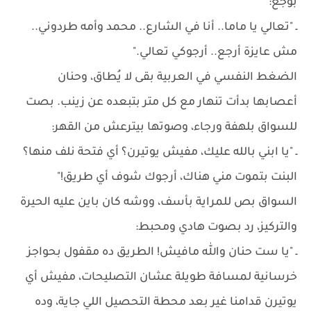
بوجع:
ـ "تعالي يا ماما.. أنا في الشارع.. محمد وأمه طردوني..
مش عايزة أرجع.. أرجوكي تعالي."
الضغط النفسي في العربية بقى لا يُطاق، وحنان
أعصابها بدأت تنهار مع كل متر بتبعده عن زينب. بصت
للسواق بلهفة ورجاء، وصوتها بيترعش من القهر:
ـ "يا ابني بالله عليك، مفيش يوتيرن؟ أي فتحة نلف منها؟
البنت بتموت مني هناك، أرجوك شوف أي طريق!"
السواق بص للمراية بأسف، ووشه كان باين عليه الحيرة
والتركيز، رد بصوت هادي ومحبط:
ـ "يا ست حنان والله مافيش! الطريق ده مقفول بحواجز
خرسانية لمسافة طويلة عشان التصليحات، مفيش أي
يوتيرن قدامنا غير بعد محطة التحصيل اللي جاية، وده