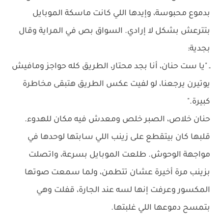
بدموع محبوسة، وإيدها اللي كانت ماسكة الموبايل
بتترعش بشكل لا إرادي. السواق بص في المراية وقال
بجدية:
ـ "يا ست حنان، أنا بجد محتار، الطريق كله حواجز ومافيش
يوتيرن يرجعنا، لو لفيت عكس الطريق هتبقى مخاطرة
كبيرة."
حنان خلاص، الصبر خلص ومعدش فيه مكان للهدوء.
قلبها كان بيتقطع على زينب اللي سابتها لوحدها في
مواجهة الوحوش. طلعت الموبايل بسرعة، واتصلت
بزينب مرة أخيرة عشان تتطمن، ولما سمعت صوتها
المكسور وعرفت إنها لسه عند الجارة، قفلت وهي
بتمسح دموعها اللي غلبتها.