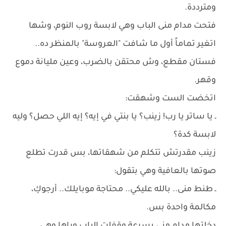
ومترددة.
فتحت مدام منى الباب وهي لابسة روب النوم، وشها
اتغير تماماً أول ما شافت "العروسة" بالمنظر ده..
فستان مقطع، وش محتقن بالضرب، وعين مليانة دموع
وقهر.
اتخضت الست وشهقت:
ـ يا ساتر يا رب! زينب؟ يا بنتي في إيه؟ إيه اللي حصل؟ وليه
لابسة كدة؟
زينب مقدرتش تتكلم من شهقاتها، بس قدرت تطلع
صوتها بالعافية وهي بتقول:
ـ طنط منى.. بالله عليكي.. محتاجة موبايلك.. أرجوكِ،
مكالمة واحدة بس.