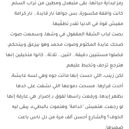
رمز لبداية حياتها، بقى متبهدل ومطين من تراب السلم.
كانت واقفة مكسورة، بس جواها نار قايدة.. نار كرامة
مفيش قوة في الدنيا تقدر تطفّيها.
بصت لباب الشقة المقفول في وشها، وسمعت صوت
ضحك عايدة المكتوم وصوت محمد وهو بيزعق وبيتحكم،
فضلوا مستنيين دقيقة.. اتنين.. تلاتة.. كانوا متخيلين إنها
هترجع تزحف وتخبط عليهم.
لكن زينب، اللي حست إنها ماتت جوه وهي لسه عايشة،
أخدت قرارها. مسحت دموعها اللي نشفت على خدها
بظهر إيدها، ورفعت راسها لفوق بـ إصرار. هي عارفة إنها
لو رجعت، هتعيش "خدامة" وهتموت بالبطيء، يبقى ليه
الخوف؟ والشارع أحسن ألف مرة من ذل ناس باعت
ضميرها.