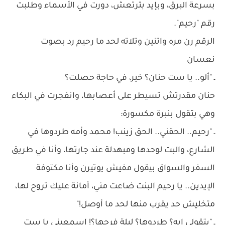
بسرعة البرق، وبإيد بترتعش، دورت في الأسماء وطلبت
رقم "رحيم".
الرقم رن مره واتنين وتلاته لحد ما رحيم رد بصوت
نعسان
ـ "ألو.. يا ست حنان؟ خير، في حاجة حصلت؟
حنان مقدرتش تسيطر على أعصابها، وانفجرت في البكاء
وهي بتقول بنبرة مكسورة:
ـ "رحيم.. الحقني.. الحق زينب! محمد وأمه طردوها في
الشارع، والبت لوحدها ومبهدلة عند جارتها، وأنا في طريق
السفر والسواق بيقول مفيش يوتيرن وأنا مكتوفة
الإيدين.. يا رحيم البنت ضاعت مني، أمانة عليك تروح لها،
متخليش حد يقرب منها لحد ما أوصل!"
ـ "بتقولي إيه؟ طردوها؟ ليلة فرحها؟! اسمعيني يا ست