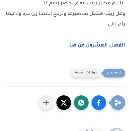
ـ ياترى مصير زينب ايه فى قصر رحيم ؟؟
وهل زينب هتقبل بماصيرها وترحع الملجأ زى عزه ولا ليها
رأى تانى
الفصل العشرون من هنا
روايات شيقه