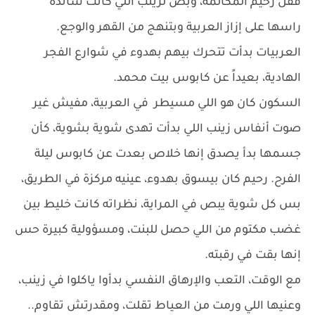
قفل رحيم المكالمة، وبص لزينب اللي كانت ساندة
راسها على إزاز العربية وبتنهج من القهر والوجع.
العربيات بدأت تتحرك بيهم بهدوء في شوارع الفجر
الهادية، بعيداً عن كابوس بيت محمد.
السكون كان هو اللي مسيطر في العربية، مفيش غير
صوت أنفاس زينب اللي بدأت تهدى شوية بشوية، كأن
جسمها بدأ يصدق إنها خلاص بعدت عن كابوس ليلة
الفرح. رحيم كان بيسوق بهدوء، عينيه مركزة في الطريق،
بس كل شوية يبص في المراية، نظراته كانت خليط بين
غضب مكتوم من اللي حصل للبنت، ومسؤولية كبيرة حس
إنها بقت في رقبته.
مع الوقت، التعب والإرهاق النفسي بدأوا ياكلوا في زينب،
وعنيها اللي ورمت من العياط تقلت، ومقدرتش تقاوم..