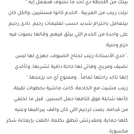
بيتك من اللحظة دي لحد ما نشوف هنعمل إيه."
نزلت زينب من العربية . الخدم كانوا مستنيين، والكل كان
بيتعامل باحترام شديد حسب تعليمات رحيم. نادى رحيم
على واحدة من الخدم اللي بيثق فيهم، وقالها بصوت فيه
حزم وحنية:
ـ "خدي الأستاذة زينب لجناح الضيوف، جهزي لها لبس
نضيف ومريح، وهاتي لها حاجة دافية تشربها، وتأكدي
إنها تاخد راحتها تماماً.. وممنوع أي حد يزعجها."
زينب مشيت مع الخادمة، كانت ماشية بخطوات تقيلة،
كأنها شايلة فوق كتافها حمل السنين. قبل ما تختفي
من قدامه، بصت لرحيم اللي كان واقف بيراقبها وعنيه
كلها حماية، ومقدرتش تنطق بكلمة، اكتفت بإيماءة شكر
مكسورة.