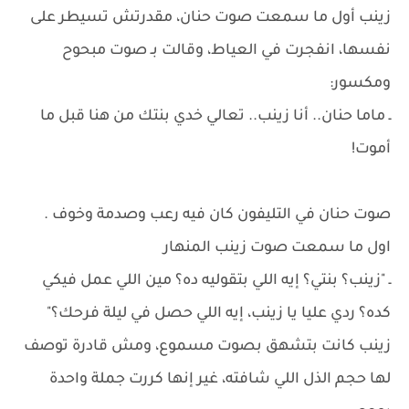
زينب أول ما سمعت صوت حنان، مقدرتش تسيطر على
نفسها، انفجرت في العياط، وقالت بـ صوت مبحوح
ومكسور:
ـ ماما حنان.. أنا زينب.. تعالي خدي بنتك من هنا قبل ما
أموت!
صوت حنان في التليفون كان فيه رعب وصدمة وخوف .
اول ما سمعت صوت زينب المنهار
ـ "زينب؟ بنتي؟ إيه اللي بتقوليه ده؟ مين اللي عمل فيكي
كده؟ ردي عليا يا زينب، إيه اللي حصل في ليلة فرحك؟"
زينب كانت بتشهق بصوت مسموع، ومش قادرة توصف
لها حجم الذل اللي شافته، غير إنها كررت جملة واحدة