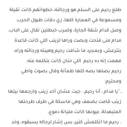
طلع رحيم على السلم هو ورجالته، خطواتهم كانت تقيلة
ومسموعة في العمارة كلها، زي دقات طبول الحرب.
وصل قدام شقة الجارة، وضرب خبطتين تقال على الباب.
مدام منى فتحت وبصت وراها لزينب اللي كانت قاعدة
بتترعش، وبمجرد ما شافت رحيم وهيبته ورجالته وراه،
فهمت إنه ده رحبم اللي حنان كانت بتكلمه عنه.
رحيم بصلها بصه كلها طمأنة وقال بصوت واطي
ومحترم:
ـ "يا مدام ، أنا رحيم.. جيت عشان آخد زينب وارجعها بيتها
زينب قامت بضعف وهي ماسكة في طرف طرحتها
المتبهدلة، عيونها كانت مليانة دموع،
. رحيم ما اتكلمش كتير، بس إشار لرجاله يسبقوه، وخد