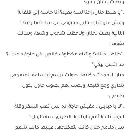
وبصت لحنان بقلق:
ـ "يا طنط حنان، إحنا لسه بعيد؟ أنا حاسة إني قلقانة
ومش عارفة ليه، قلبي مقبوض من ساعة ما ركبنا."
التانية بصت لحنان ولاحظت شحوب وشها، وسألت
بخوف:
ـ "طنط.. مالك؟ وشك مخطوف خالص، في حاجة حصلت؟
حد اتصل بيكي؟"
حنان اتجمدت مكانها، حاولت ترسم ابتسامة باهتة وهي
بتداري وجع قلبها، وبصت لهم بصوت حاول يكون
طبيعي:
ـ "لا يا حبايبي.. مفيش حاجة، ده بس تعب السفر وقلة
النوم. ناموا أنتم وارتاحوا، الطريق لسه طويل."
بس ملامح حنان كانت بتفضحها؛ عينيها كانت بتلمع