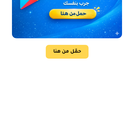
حمّل من هنا