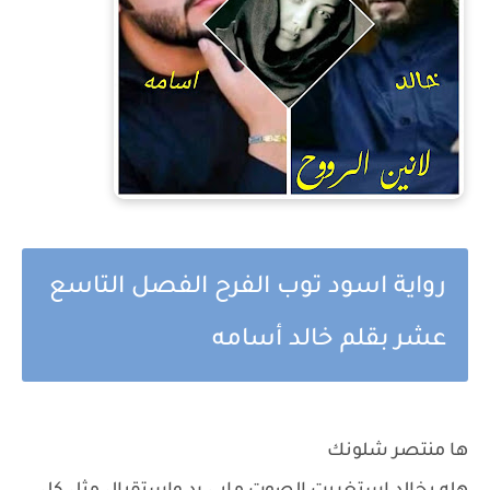
رواية اسود توب الفرح الفصل التاسع
عشر بقلم خالد أسامه
ها منتصر شلونك