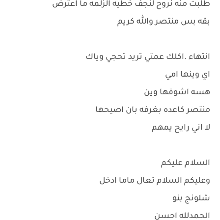
طلبت منه نروح لنجف خطيه الزلمه ما اعترض
بقه بس منتصر والله كريم
انتهاء .اكلك عمتي تريد تحجي وياك
اي وينها امي
هسه اشوفها وين
منتصر كاعده بغرفه بان اصيحها
لا اني رايح يمهم
السلام عليكم
وعليكم السلام تعال ماما ادخل
شلونج بنو
الحمدلله احسن