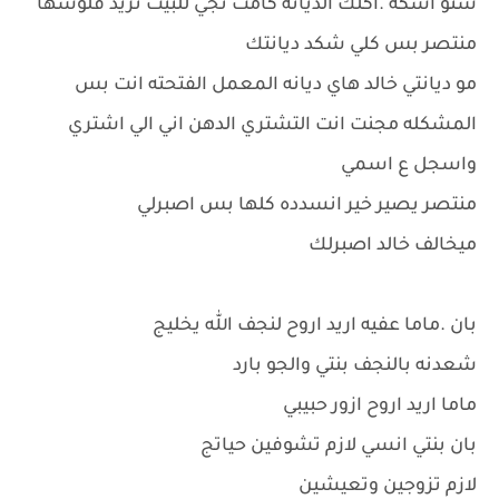
شنو اشكه .اكلك الديانه كامت تجي للبيت تريد فلوسها
منتصر بس كلي شكد ديانتك
مو ديانتي خالد هاي ديانه المعمل الفتحته انت بس
المشكله مجنت انت التشتري الدهن اني الي اشتري
واسجل ع اسمي
منتصر يصير خير انسدده كلها بس اصبرلي
ميخالف خالد اصبرلك
بان .ماما عفيه اريد اروح لنجف الله يخليج
شعدنه بالنجف بنتي والجو بارد
ماما اريد اروح ازور حبيبي
بان بنتي انسي لازم تشوفين حياتج
لازم تزوجين وتعيشين