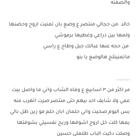
والصفنه
خالد .من حجالي منتصر ع وضع بان تمنيت اروح وحضنها
ولمها بين ذراعي وغطيها برموشي
من حجه عنها عبالك جبل وطاح ع راسي
ماتمنيتلج هالوضع يا بنو
.........
مر اكثر من ٣ اسابيع ع وفاه الشاب واني ما واصل بيت
عمي ولا شايف احد بيهم حتى منتصر صرت اتهرب منه
بس اليوم صحيت واني حلمان ابان حلم مو زين ظل بالي
يمها كلت خل اروح اشوفها وريح نفسيتي بشوفتها
وصلت دكيت الباب طلعلي حسين