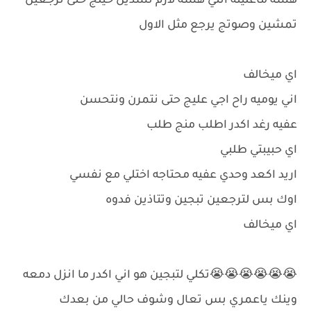
هسه ماعلينه انتي هسه لازم تشدين حيلج حتى ترجعين
تمشين وصوتج يرجع مثل الاول
اي ميخالف
اني يوميه راح اجي عليج حتى نتمرن ونتحسن
عفيه رغد اكدر اطلب منج طلب
اي حبيبتي طلبي
اريد اكعد وحدي عفيه محتاجه اختلي مع نفسي
اوك بس لترجعين تبجين وتتاذين فدوه
اي ميخالف
😭😭😭😭😭😭تكلي لتبجين هو اني اكدر ما انزل دمعه
وينك ياعمري بس تعال وشوف حالي من بعدك