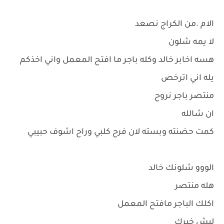
الام .من الكراج نصعد
لا يمه شلون
هسه اخابر خالد وكله باجر ما افتح المعمل واني اخذكم
يله اني اترخص
منتصر باجر نروح
ان شالله
كمت حضنته وبسته لان فرح كلبي وراح اشوف حبيبي
الووو شلونك خالد
هله منتصر
اكلك الباجر مافتح المعمل
ليش خيرك