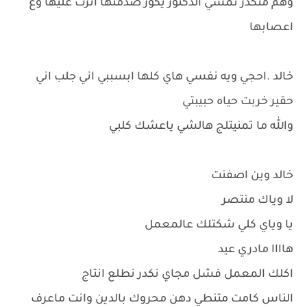
وهم متكدر تمشي الدكتور يكور صدمتها اثرت عليها وع
اعصابها
خالد .احجي ويه نفسي هاي كلها ابسببي اني جلب اني
حقير خربت حياه حبيبتي
والله ما تمنيتلج هالشي ياعشك كلبي
خالد وين اصفنت
لا وياك منتصر
يا وياي كلي شكتلك عالمعمل
هاااا مادري عيد
اكلك المعمل فشل مجاي نكدر نطلع انتاج
الناس كامت متنطي دهن محروك بالدين وانت ماعرف