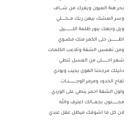
بحر هنة العيون ويغرك من شــــاف
وسر العشك بيهن ربك مـــخــــــلي
ويل وجهك ينور ظلمة اللــــــــــــــيل
اظــــــــــــن حتى الكمر منك مضــوي
ومن تهمس الشفة وتلاعب الكلمات
شعر احــــــــــلى من العسل تنطي
دخيلك مرجحنا الهوى يجيب ويودي
تفاح الخدود ومرمر الوجــــــــــــنــات
ولون الشفة احمر ينطي على الوردي
مجــــــــــنون بجمـــالك اعترف والله
لان كل ما اشوفك ميظل عقل عندي