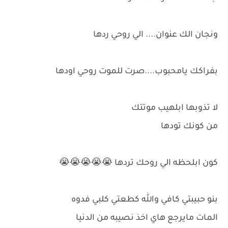
ونجان الك عنوان.... الي روحي ردها
بفراكك يامحبوب....صرت للموت روحي اودها
لا تذوبها ابلهيب موتتك
من كونك تودها
كون ابلحظه الي روحك تردها 😭😭😭😭😭
بنو حبيبتي كافي والله كطعتي كلبي فدوه
المات مايرجع هاي اخذ نصيبه من الدنيا