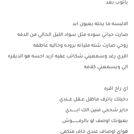
ياثوب بعد
الالبسه ما يحله بعيون ابد
صارت حياتي سوده مثل سواد الليل الخالي من الدفه
روحي صارت شته مليانه بروده وخاليه عاطفه
اقري رغد وسمعيني شكاتب عفيه اريد احسه هو الديقره
الي ويسمعني كلامه
اي راح اقره
دخيلك ياترف ماظل عــقل عـــندي
حاير شحجي منين الك ابــــــــدي
بعيونك اوصف لو بالرمـــــــــــوش
هواي اوصاف عندي خاف متكفي