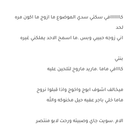
كااااااافي سكتي سدي الموضوع ما ازوج ما اكون مره
لحد
اني زوجه حبيبي وبس .ما اسمح الاحد يملكني غيره
بنتي
كااافي ماما .ماريد ماروح لتلحين عليه
ميخالف اشوف ابوج واخوج واذا قبلوا نروح
ماما خلي باجر عفيه حيل مخنوكه والله
الام .سويت جاي وصبيته ورحت لابو منتصر