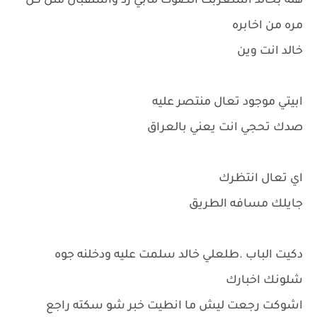
هله بخالد استغربت الصوت مابي رد واستقبال مثل كل
مره من اخابره
خالد انت وين
ابيتي موجود تعال منتصر عليه
صدك تحجي انت يعني بالعراق
اي تعال انتظرك
جايلك مسافه الطريق
دكيت الباب .طلعلي خالد سلمت عليه ودخلنه جوه
شلونك اخبارك
اشوكت رجعت ليش ما انطيت خبر شو سكته راجع