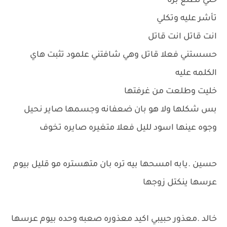
خلي تطلع بره
تأشر عليه وتكلي
انت قاتل انت قاتل
حسستني فعلا قاتل وهي شافتني علمود تثبت هاي
الكلمه عليه
خليت وطلعت من غرفتها
بس شكلها ولا هو بان ضعفانه وجسمها صاير نحيل
وجوه عينها اسود لليل فعلا متغيره صايره تخوف
حسين .يابه امسحها بيه تره بان متهستره مو قليل بيوم
عرسها ينكتل زوجها
خالد .معذور حبيبي اكيد معذوره صعبه وحده بيوم عرسها