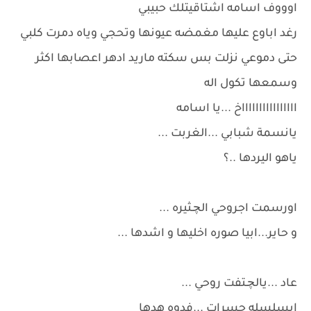
اوووف اسامه اشتاقيتلك حبيبي
رغد اباوع عليها مغمضه عيونها وتحجي وياه دمرت كلبي
حتى دموعي نزلت بس سكته ماريد ادهر اعصابها اكثر
وسمعها تكول اله
ااااااااااااااااخ ...يا اسامه
يانسمة شبابي ...الغربت ...
ياهو اليردها ..؟
اورسمت اجروحي الچـثيره ...
و حاير...ابيا صوره اخليها و اشدها ...
عاد ...يالچـتفت روحي ...
ابسلسله حسرات ...فدوه هدها