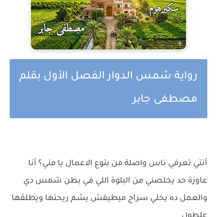
رواية شمس الدوار الفصل الأول بقلم
مصطفى جابر
أنتي تعرفي ناس واصلة من بتوع الاعمال يا مني؟ أنا
عاوزة حد يخلصني من البلوة اللي في بطن شمس دي
والعمل ده يخلي سراج ميطيقش يشم ريحتها ويطلقها
علطول