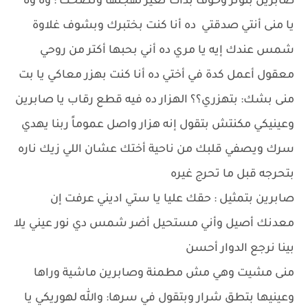
صابرين بتوتر وخوف بدأت تغير لهجتها وتضحك : وه وه
يا منى أنتي صدقتي ده أنا كنت بختبرك وبشوف غلاوة
شمس عندك إيه يا مري ده أني بحبها أكتر من روحي
معقول أعمل كدة في أختي ده أنا كنت بهزر معاكي يا بت
منى بشك: بتهزري؟؟ الهزار ده فيه قطع رقاب يا صابرين
وعينيكي مكنتش بتقول إنه هزار واصل عموماً ربنا يهدي
سرك ويصفي قلبك من ناحية أختك عشان اللي زيك ناره
بتحرجه قبل ما تحرج غيره
صابرين بتمثيل : حقك عليا يا ستي اديني عرفت إن
معدنك أصيل وأني مستحيل أضر شمس دي نور عيني يلا
بينا نرجع الدوار أحسن
منى مشيت وهي مش مطمنة وصابرين ماشية وراها
وعينيها بتطق شرار وبتقول في سرها: والله لهوريكي يا