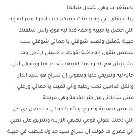
باستغراب وهي بتعدل شالها
رباب بقلق: في إيه يا بنات حسكم جاب لآخر الممر ليه إيه
اللي حصل يا حبيبة واقفه كدة ليه فوق راس سلفتك
حبيبة بتمثيل وتعب: شوفتي يا حماتي شوفتي ست
شمس بتقول إيه داخلة أقولها يا حبيبتي ارتاحي وما
تشيليش هم الدار قمت لقيتها بتغلط فيا وبتقولي أنتي
جاية ليه وتتريقي عليا وبتقولي إن سراج هو سيد الدار
والكل خدامين تحت رجليه وأني تعبت يا حماتي ورجلي
مش شايلاني من كتر الخدمة وهي مريحة
شمس بصدمة ودموع: والله يا حماتي ما حصل دي هي
اللي دخلت تقولي قومي نضفي الزريبة وبتتريق على تعبي
أني عمري ما قولت إن سراج سيد حد ولا غلطت في حبيبة