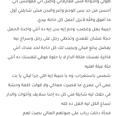
طولي والدوخة مش مفارقاني واصل أني مقولتش إني
أحسن من حد بس الوحم واعر والبدن مش شايلني أول
ما أفوق والله لأنزل أعمل كل حاجة بيدي
حبيبة بغل وغضب: وحم إيه بدن إيه ده أنتي واخدة الحمل
حجة عشان تقعدي وتحطي رجل على رجل وسراج بيه
يفضل يدلع فيكي ويجيب لك كل حاجة لحد عندك أنتي
فاكرة نفسك ملكة الدار لا يا حلوة فوقي لنفسك ده أنتي
حتة عيلة اهنيه
شمس باستغراب: وه يا حبيبة إيه اللي جرا ليكي يا بت
عمي أني عمري ما قصرت معاكي ولا قولت كلمة وحشة
في حقك ليه شايلة مني كل ده إحنا سلايف وأخوات والدار
تساع الكل ليه الغل ده كله
فجأة دخلت رباب على صوتهم العالي بصت لهم