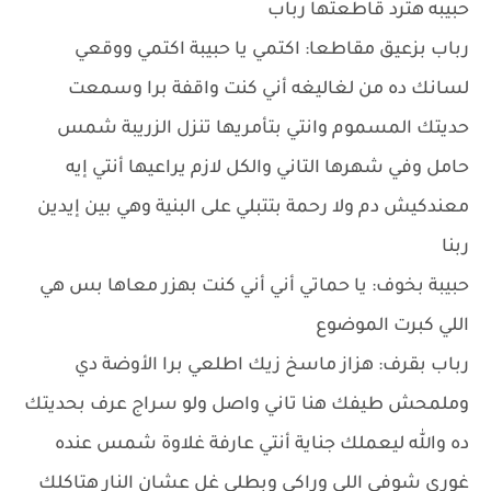
حبيبه هترد قاطعتها رباب
رباب بزعيق مقاطعا: اكتمي يا حبيبة اكتمي ووقعي
لسانك ده من لغاليغه أني كنت واقفة برا وسمعت
حديتك المسموم وانتي بتأمريها تنزل الزريبة شمس
حامل وفي شهرها التاني والكل لازم يراعيها أنتي إيه
معندكيش دم ولا رحمة بتتبلي على البنية وهي بين إيدين
ربنا
حبيبة بخوف: يا حماتي أني أني كنت بهزر معاها بس هي
اللي كبرت الموضوع
رباب بقرف: هزاز ماسخ زيك اطلعي برا الأوضة دي
وملمحش طيفك هنا تاني واصل ولو سراج عرف بحديتك
ده والله ليعملك جناية أنتي عارفة غلاوة شمس عنده
غوري شوفي اللي وراكي وبطلي غل عشان النار هتاكلك