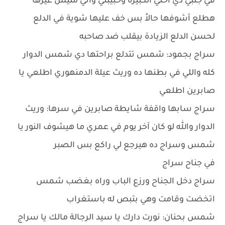
في جلبي دي أختي الكبيرة وحبيبتي وأني مليش غيرها
هطلع أشوفها حالاً بس خف عليها شوية في الدلع
لحسن الدلع الزيادة بيقلب ضد صاحبه
سراج بجمود: شمس تتدلع براحتها دي شمس الدوار
كله واللي في بطنها ده وريث عيلة الدمنهوري اطلعي يا
صابرين اطلعي
سراج سابها واقفة شايطة صابرين في سرها: وريث
الدوار والله لو كان آخر يوم في عمري ما هيشوف النور يا
شمس وسراج ده هيرجع لي راكع بس الصبر
في جناح سراج
سراج دخل الجناح ورزع الباب وراه بغضب شمس
اتخضت وقامت وهي بتبص له باستغراب
شمس بحنان: نورت دارك يا سيد الرجالة مالك يا سراج