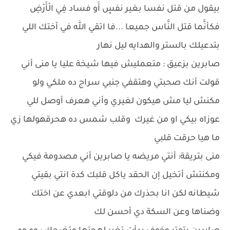
بيقول من قتل نفسا بغير نفسٍ أَو فساد فِي الْأَرْضِ
فكأنَّما قتل النَّاس جميعا ...فا اتقي الله في أختك اللي
بتدعيلك بالستر والهدايه ليل نهار
صابرين بزعيق : متعمليش فيها شيخة عليا يا منى أني
قولت أنك صحبتي وهتقفي جنبي سراج ده ملكي ولو
مكنش ليا مش هيكون لغيري وأني هعرف أوصل للي
عوزاه بيكي او من غيرك وقلب شمس ده هحرقهولها زي
ما هيا حرقت قلبي
منى بتريقة: أنتي مريضه يا صابرين أني مصدومة فيكي
ومكنتش أتخيل إن الحقد ياكل قلبك كدة انتي بقيتي
شيطانه لكن انا بحذرك من دلوقتي ابعدي عن اختك
وضناها وعن السكة دي أحسن لك