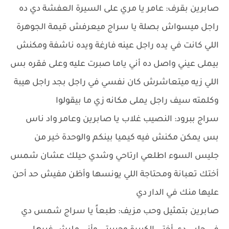
صابرين بقرف: عامر يا مري على السيرة العفشة دي ده
راجل ميسواش بصلة يا سراج ميعرفش قيمة الجوهرة
اللي كانت في يده راجل عينه فارغة ويده ناشفة ومكنش
بيملى عيني واصل ده أني ياما صبرت عليه وعلى فقره بس
اللي زيه ميتعاشرش كان نفسي في راجل بجد راجل هيبة
وكلمته سيف راجل يملى مكانه زي ما بيقولوا
سراج ببرود: النصيب غلاب يا صابرين وعامر واد ناس
بس يمكن مكنش فيه كيميا بينكم والوحدة خير من
جليس السوء اطلعي ارتاحي وشدي حيلك عشان شمس
أختك تعبانة ومحتاجة اللي يونسها وأظن مفيش حد أحن
عليها منك في الدار دي
صابرين بتمثيل وحب مزيف: طبعاً يا سراج شمس دي