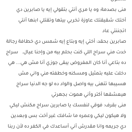
منى بصدمة: وه يا مري أنتي بتقولي إيه يا صابرين دي
أختك شقيقتك عاوزة تخربي بيتها وتقتلي ابنها أنتي
اتجننتي عاد
صابرين بحقد: أختي إيه وبتاع إيه شمس دي خطافة رجالة
خدت مني سراج اللي كنت بحلم بيه من وإحنا عيال. سراج
ده بتاعي أنا كان المفروض يبقى جوزي أنا مش هي... هي
دخلت عليه بتمثيل ومسكنه وخطفته مني واني مش
هسيبها تتهنى بيه واصل والواد ده لو جه الدنيا سراج
هيعشقها أكتر وأني هموت بجهرتي
منى بقرف: فوقي لنفسك يا صابرين سراج مكنش ليكي
ولا هيكون ليكي وعمره ما شافك غير أخت بس وبعدين
دي جريمه وانا مقدرش أني أساعدك في الكفر ده لأن ربنا