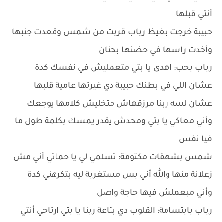
أنتي قبلها
حبيبة خرجت بغيظ رباب قربت من شمس وقعدت جنبها
وأخدت راسها في حضنها بحنان
رباب بحب: اهدى يا بتي متعمليش في نفسك كدة
عشان اللي في بطنك حبيبة دي غيرتها عامية قلبها
عشان لسه ربنا مرزقهاش متخليش كلامها يوجعك
وأني معاكي يا بتي ومحدش يقدر يمسك بكلمة طول ما
فيا نفس
شمس بشهقات مكتومة: تسلمي لي يا حماتي أني مش
زعلانة منها والله أني بس مستغربة ليه بتكرهني كدة
وأني مبعملش فيها حاجة واصل
رباب بابتسامة: القلوب دي بتاعة ربنا يا بتي ارتاحي أنتي