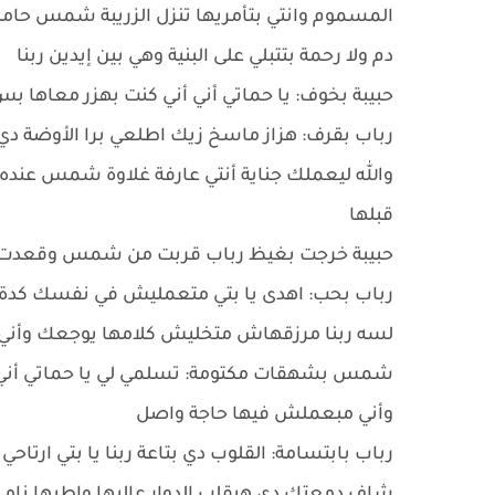
المسموم وانتي بتأمريها تنزل الزريبة شمس حامل 
دم ولا رحمة بتتبلي على البنية وهي بين إيدين ربنا
حبيبة بخوف: يا حماتي أني أني كنت بهزر معاها ب
رباب بقرف: هزاز ماسخ زيك اطلعي برا الأوضة 
والله ليعملك جناية أنتي عارفة غلاوة شمس عنده
قبلها
حبيبة خرجت بغيظ رباب قربت من شمس وقعدت ج
رباب بحب: اهدى يا بتي متعمليش في نفسك كدة ع
لسه ربنا مرزقهاش متخليش كلامها يوجعك وأني
شمس بشهقات مكتومة: تسلمي لي يا حماتي أني مش
وأني مبعملش فيها حاجة واصل
رباب بابتسامة: القلوب دي بتاعة ربنا يا بتي ارتا