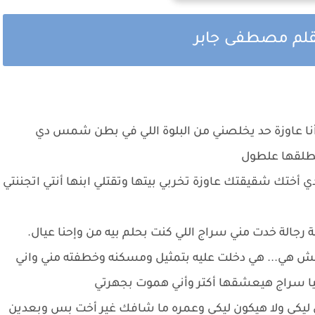
بقلم مصطفى جابر
 أنا عاوزة حد يخلصني من البلوة اللي في بطن شمس دي
طلقها علطول
دي أختك شقيقتك عاوزة تخربي بيتها وتقتلي ابنها أنتي اتجننتي
رجالة خدت مني سراج اللي كنت بحلم بيه من وإحنا عيال.
مش هي... هي دخلت عليه بتمثيل ومسكنه وخطفته مني واني
نيا سراج هيعشقها أكتر وأني هموت بجهرتي
يكي ولا هيكون ليكي وعمره ما شافك غير أخت بس وبعدين