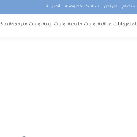
استخدام
من نحن
سياسة الخصوصيه
أتصل بنا
املة
روايات عراقية
روايات خليجية
روايات ليبية
روايات مترجمة
قيد كت