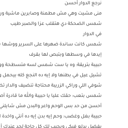
نرجع الدوار أحسن
منى مشيت وهي مش مطمنة وصابرين ماشية وراها و
شمس الضحكة دي هتقلب عزا والصبر طيب
في الدوار
شمس كانت ساندة ضهرها على السرير ووشها باهت
إيدها في وسطها وبتبص لها بقرف
حبيبة بتريقة: وه يا ست شمس لسه متسطحة وواخد
تشيل عيل في بطنها ولا إيه ده النجع كله بيحمل
شوفي اللي وراكي الزريبة محتاجة تنضيف والدار تض
شمس بتعب: حقك عليا يا حبيبة والله ما قادرة 
أحسن من حد بس الوحم واعر والبدن مش شايلني أو
حبيبة بغل وغضب: وحم إيه بدن إيه ده أنتي واخ
يفضل يدلع فيكي ويجيب لك كل حاجة لحد عندك أنتي