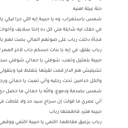
حتة عيلة اهنيه
شمس باستغراب: وه يا حبيبة إيه اللي جرا ليكي 
في حقك ليه شايلة مني كل ده إحنا سلايف وأخوات و
فجأة دخلت رباب على صوتهم العالي بصت لهم ب
رباب بقلق: في إيه يا بنات حسكم جاب لآخر الممر 
حبيبة بتمثيل وتعب: شوفتي يا حماتي شوفتي ست ش
تشيليش هم الدار قمت لقيتها بتغلط فيا وبتقولي أن
والكل خدامين تحت رجليه وأني تعبت يا حماتي ور
شمس بصدمة ودموع: والله يا حماتي ما حصل دي ه
أني عمري ما قولت إن سراج سيد حد ولا غلطت في 
حبيبه هترد قاطعتها رباب
رباب بزعيق مقاطعا: اكتمي يا حبيبة اكتمي ووقع