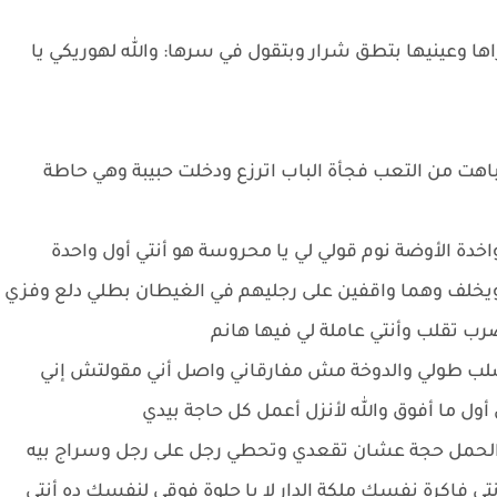
عينيها بتطق شرار وبتقول في سرها: والله لهوريكي يا
 من التعب فجأة الباب اترزع ودخلت حبيبة وهي حاطة
ة الأوضة نوم قولي لي يا محروسة هو أنتي أول واحدة
 ويخلف وهما واقفين على رجليهم في الغيطان بطلي دلع وفزي
رب تقلب وأنتي عاملة لي فيها هانم
أصلب طولي والدوخة مش مفارقاني واصل أني مقولتش إني
ل ما أفوق والله لأنزل أعمل كل حاجة بيدي
دة الحمل حجة عشان تقعدي وتحطي رجل على رجل وسراج بيه
 فاكرة نفسك ملكة الدار لا يا حلوة فوقي لنفسك ده أنتي