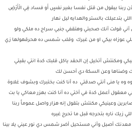
ربنا بيقول من قتل نفسا بغير نفسٍ أَو فساد فِي الْأَرْضِ
 اللي بتدعيلك بالستر والهدايه ليل نهار
 أني قولت أنك صحبتي وهتقفي جنبي سراج ده ملكي ولو
ي عوزاه بيكي او من غيرك وقلب شمس ده هحرقهولها زي
يكي ومكنتش أتخيل إن الحقد ياكل قلبك كدة انتي بقيتي
تك وضناها وعن السكة دي أحسن لك
ه وه يا منى أنتي صدقتي ده أنا كنت بختبرك وبشوف غلاوة
 معقول أعمل كدة في أختي ده أنا كنت بهزر معاكي يا بت
ابرين وعينيكي مكنتش بتقول إنه هزار واصل عموماً ربنا
 زيك ناره بتحرجه قبل ما تحرج غيره
ن معدنك أصيل وأني مستحيل أضر شمس دي نور عيني يلا بينا