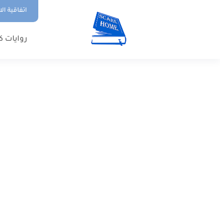
اتفاقية ال
روايات ك