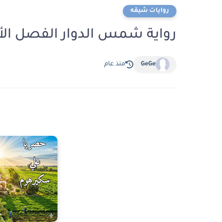
روايات شيقه
رواية شمس الدوار الفصل الأول 1 بقلم مصطفى
GeGe
منذ عام