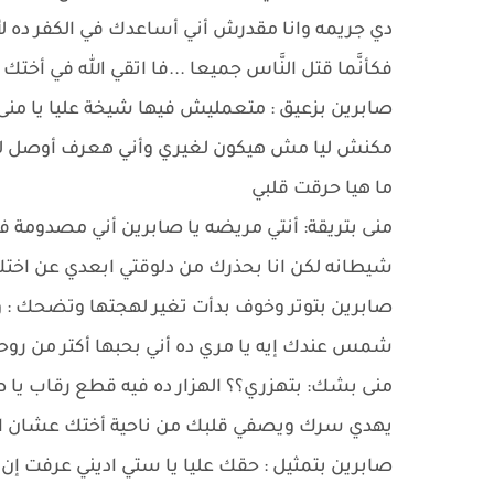
دي جريمه وانا مقدرش أني أساعدك في الكفر ده لأن 
فكأنَّما قتل النَّاس جميعا ...فا اتقي الله في أختك
صابرين بزعيق : متعمليش فيها شيخة عليا يا منى
مكنش ليا مش هيكون لغيري وأني هعرف أوصل لل
ما هيا حرقت قلبي
منى بتريقة: أنتي مريضه يا صابرين أني مصدومة ف
شيطانه لكن انا بحذرك من دلوقتي ابعدي عن اخ
صابرين بتوتر وخوف بدأت تغير لهجتها وتضحك : و
شمس عندك إيه يا مري ده أني بحبها أكتر من روحي
منى بشك: بتهزري؟؟ الهزار ده فيه قطع رقاب يا ص
يهدي سرك ويصفي قلبك من ناحية أختك عشان اللي
صابرين بتمثيل : حقك عليا يا ستي اديني عرفت إ