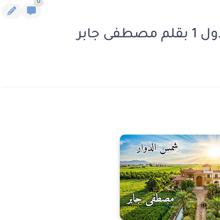
0
 جابر