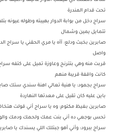
شاف دمعتك دي هيقلب الدوار عاليها واطيها نامي
تحت قدام المندرة
سراج دخل من بوابة الدوار بهيبته وطوله عيونه بت
تتمايل يمين وشمال
صابرين بخبث ودلع: آآه يا مري الحقني يا سراج الدن
واصل
قربت منه وهي بتترنح وعاوزة تميل على كتفه سراج 
كانت واقفة قريبة منهم
سراج بجمود: يا هنية تعالي اهنة سندي ستك صابرين
باين عليه كان تقيل على معدتها النهاردة
صابرين بغيظ مكتوم: وه يا سراج أني قولت هتخاف
تحس بوجعي ده أني بنت عمك ولحمك ودمك والواح
سراج ببرود: وأني أهو جبتلك اللي يسندك يا صابري