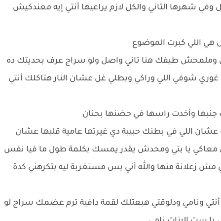
وفي شهرها التاني والكل لازم يراعيها أنتي إيه معندكيش
س هي اللي كبرت الموضوع
دي وملمحش طيفك هنا تاني واصل ولو سراج عرف بحديتك ده
 غوري شوفي اللي وراكي وبطلي غل عشان النار هتاكلك أنتي
نبها وأخدت راسها في حضنها بحنان
شان اللي في بطنك حبيبة دي غيرتها عامية قلبها عشان
 معاكي يا بتي ومحدش يقدر يمسك بكلمة طول ما فيا نفس
 زعلانة منها والله أني بس مستغربة ليه بتكرهني كدة
حي أنتي ونامي ودلوقتي هبعتلك لقمة دافية ترم عضمك سراج لو