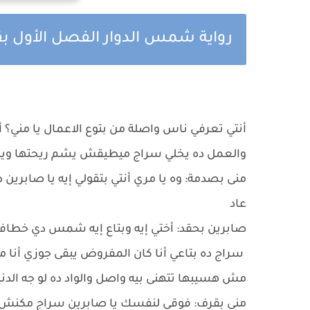
رواية شمس الدوار الفصل الأول 
أنتي تعرفي ناس واصلة من بتوع الاعمال يا مني؟
والعمل ده يخلي سراج ميطيقش يشم ريحتها وي
منى بصدمة: وه يا مري أنتي بتقولي إيه يا صابرين 
عاد
صابرين بحقد: أختي إيه وبتاع إيه شمس دي خطافة 
سراج ده بتاعي أنا كان المفروض يبقى جوزي أنا 
مش هسيبها تتهنى بيه واصل والواد ده لو جه الد
منى بقرف: فوقي لنفسك يا صابرين سراج مكنش ل