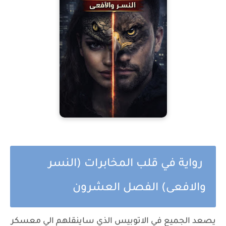
رواية في قلب المخابرات (النسر
والافعى) الفصل العشرون
يصعد الجميع في الاتوبيس الذي ساينقلهم الي معسكر