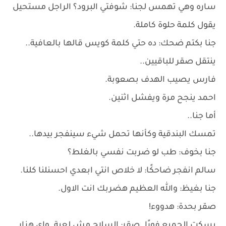
ساره وهي تهمس لجنا: شوفتي البرود؟ الراجل مستحيل
يقول كلمة حلوة كاملة.
جنا بكتم ضحك: ده حتي كلمة كويس قالها بالعافية..
ينتقل صقر للباقيين..
فارس يصيب الهدف بصعوبة.
احمد ينجح مرة ويفشل اثنين.
أما جنا..
تمسك البندقية وكأنها تحمل شيء سينفجر بيدها..
جنا بخوف: طب لو ضربت نفسي بالغلط؟
سالم انفجر ضاحكًا: لا خلاص انتي ابعدي احسنلنا كلنا.
جنا بغيظ: والله العظيم هضربك انت الاول.
صقر بحدة: هدووء!
يسكت الجميع فورًا..صقر: السلاح مش لعبة. واي هزار