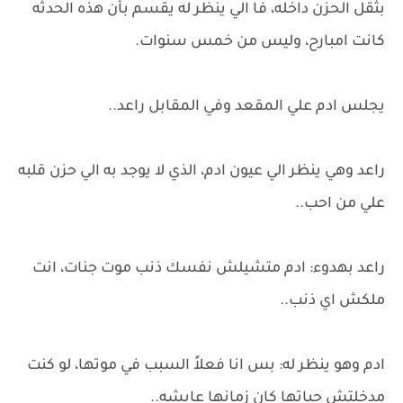
بثقل الحزن داخله، فا الي ينظر له يقسم بأن هذه الحدثه
كانت امبارح، وليس من خمس سنوات.
يجلس ادم علي المقعد وفي المقابل راعد..
راعد وهي ينظر الي عيون ادم، الذي لا يوجد به الي حزن قلبه
علي من احب..
راعد بهدوء: ادم متشيلش نفسك ذنب موت جنات، انت
ملكش اي ذنب..
ادم وهو ينظر له: بس انا فعلاً السبب في موتها، لو كنت
مدخلتش حياتها كان زمانها عايشه..