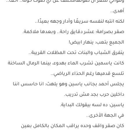
ولثواني شعر أن صوتهامختلف عن أي صوت حوله.. أخف..
أهدى..
لكنه انتبه لنفسه سريعًا وأدار وجهه بعيدًا..
صقر بصرامة: عشر دقايق راحة.. وبعدها ملاكمة.
الجميع بتعب: ينهار ابيض!
يتفرق الشباب والبنات تحت المظلات القريبة..
كانت ياسمين تشرب الماء بهدوء، بينما الرمال الساخنة
تلسع قدميها رغم الحذاء الرياضي..
يجلس أحمد بجانب ياسين وهو يلهث: انا حاسس اننا
داخلين حرب بجد مش تدريب.
ياسين: ده لسه بيقولك البداية.
في الجهة الأخرى..
كان صقر واقف وحده يراقب المكان بالكامل بعين