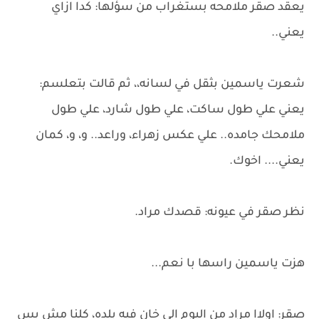
يعقد صقر ملامحه بستغراب من سؤلها: كدا ازاي
يعني..
شعرت ياسمين بثقل في لسانه،، ثم قالت بتعلسم:
يعني علي طول ساكت، علي طول شارد، علي طول
ملامحك جامده.. علي عكس زهراء، وراعد.. و، و، كمان
يعني.... اخوك.
نظر صقر في عيونه: قصدك مراد.
هزت ياسمين راسها با نعم...
صقر: اولاا مراد من اليوم الي خان فيه بلده، كلنا مش بس