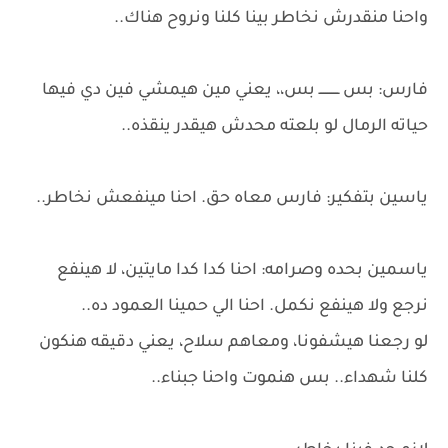
واحنا منقدرش نخاطر بينا كلنا ونروح هناك..
فارس: بس ــــــــــ بس،، يعني مين هيمشي فين دي فيها
حياته الرمال لو بلعته محدش هيقدر ينقذه..
ياسين بتفكير: فارس معاه حق. احنا مينفعش نخاطر..
ياسمين بحده وصرامه: احنا كدا كدا مايتين، لا هينفع
نرجع ولا هينفع نكمل. احنا الي حمينا العمود ده..
لو رجعنا هيشفونا، ومعاهم سلاح، يعني دقيقه هنكون
كلنا شهداء.. بس هنموت واحنا جبناء..