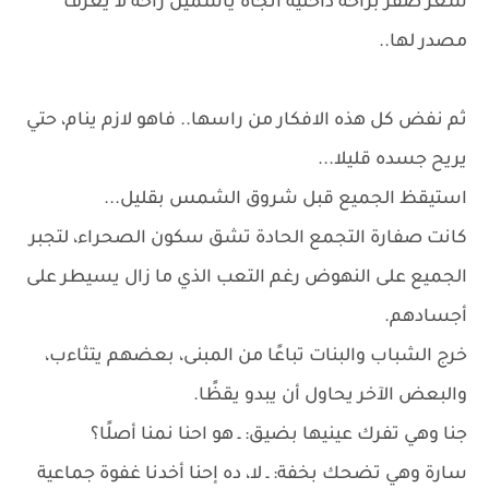
شعر صقر براحه داخليه اتجاه ياسمين راحه لا يعرف
مصدر لها..
ثم نفض كل هذه الافكار من راسها.. فاهو لازم ينام، حتي
يريح جسده قليلا...
استيقظ الجميع قبل شروق الشمس بقليل...
كانت صفارة التجمع الحادة تشق سكون الصحراء، لتجبر
الجميع على النهوض رغم التعب الذي ما زال يسيطر على
أجسادهم.
خرج الشباب والبنات تباعًا من المبنى، بعضهم يتثاءب،
والبعض الآخر يحاول أن يبدو يقظًا.
جنا وهي تفرك عينيها بضيق: ـ هو احنا نمنا أصلًا؟
سارة وهي تضحك بخفة: ـ لا، ده إحنا أخدنا غفوة جماعية