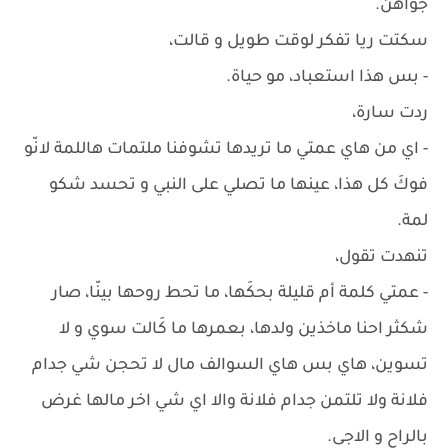
جواهن.
سكتت ريا تفكر لوقت طويل و قالت،
- بس هذا استعباد، مو حياة.
ردت سارة،
- اي من هاي عمتي ما تريدها تشوفنا ملتمات هاللمة لانّو
فوكَ كل هذا، عينها ما تصلي على النبي و تحسد شكو
لمة.
تنهدت تقول،
- عمتي كلمة أم قليلة بحكَها، ما تحط روحها بينّا، صار
شكثر احنا ماخذين ولدها، بعمرها ما كَالت سوي و لا
تسوين، هاي بس هاي السوالف مال لا تحجن شي جدام
فلانة ولا تلتمن جدام فلانة والا اي شي اخر مالها غرض
بالراح و الاجى.