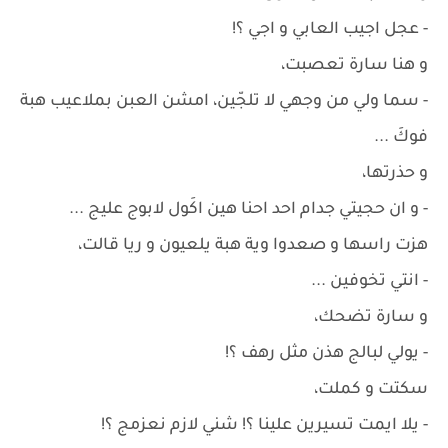
- عجل اجيب العابي و اجي ؟!
و هنا سارة تعصبت،
- سما ولي من وجهي لا تلجّين، امشن العبن بملاعيب هبة
فوكَ ...
و حذرتها،
- و ان حجيتي جدام احد احنا هين اكَول لابوج عليج ...
هزت راسها و صعدوا وية هبة يلعيون و ريا قالت،
- انتي تخوفين ...
و سارة تضحك،
- يولي لبالج هذن مثل رهف ؟!
سكتت و كملت،
- يلا ايمت تسيرين علينا ؟! شني لازم نعزمج ؟!