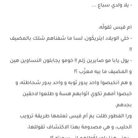
- يلا ولدي سباع ...
ام قيس تقولّه،
- خلي الويلاد ايتريكَون، لسا ما شفناهم شلك بالمضيف
!!
- يول يابا مو صايرين زلم !! خومو يجابلون النساوين هين
و المضيف ما بيه معزّب ؟!
و هم انخبصوا واحد يدور ثوبه و واحد يدور شحاطته، و
خبصوا أمهم تكوي اثوابهم هسة و طلعوا لاحقين
بجدهم.
ورا الفطور ظلت يم أم قيس تعلمها طريقة ترويب
الحليب، و هي مصدومة بهذا الاكتشاف تقوللها،