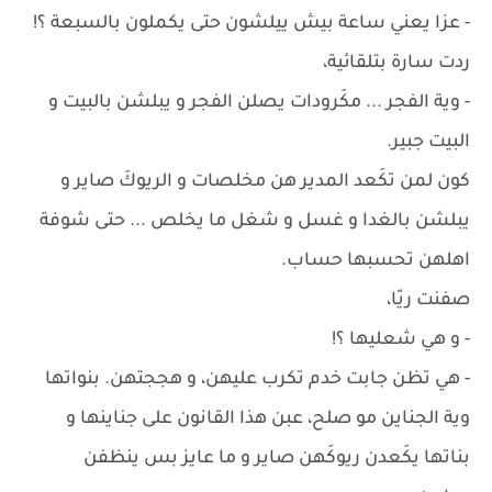
- عزا يعني ساعة بيش ييلشون حتى يكملون بالسبعة ؟!
ردت سارة بتلقائية،
- وية الفجر ... مكَرودات يصلن الفجر و يبلشن بالبيت و
البيت جبير.
كون لمن تكَعد المدير هن مخلصات و الريوكَ صاير و
يبلشن بالغدا و غسل و شغل ما يخلص ... حتى شوفة
اهلهن تحسبها حساب.
صفنت ريّا،
- و هي شعليها ؟!
- هي تظن جابت خدم تكرب عليهن، و هججتهن. بنواتها
وية الجناين مو صلح، عبن هذا القانون على جناينها و
بناتها يكَعدن ريوكَهن صاير و ما عايز بس ينظفن