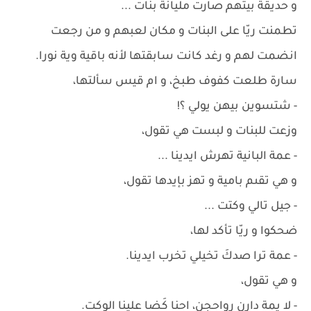
و حديقة بيتهم صارت مليانة بنات ...
تطمنت ريّا على البنات و مكان لعبهم و من رجعت
انضمت لهم و رغد كانت سابقتها لأنه باقية وية نورا.
سارة طلعت كفوف طبخ، و ام قيس سألتها،
- شتسوين بيهن يولي ؟!
وزعت للبنات و لبست هي تقول،
- عمة البانية تهرش ايدينا ...
و هي تقىم بامية و تهز بإيدها تقول،
- جيل تالي وكتت ...
ضحكوا و ريّا تأكد لها،
- عمة ترا صدكَ تخيلي تخرب ايدينا.
و هي تقول،
- لا يمة دارن رواحجن، احنا كَضا علينا الوكت.