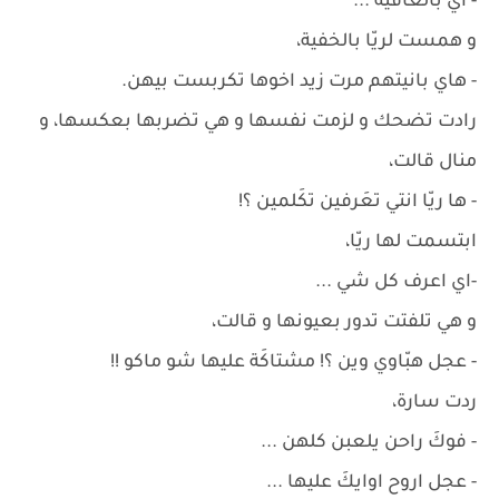
- اي بالعافية ...
و همست لريّا بالخفية،
- هاي بانيتهم مرت زيد اخوها تكربست بيهن.
رادت تضحك و لزمت نفسها و هي تضربها بعكسها، و
منال قالت،
- ها ريّا انتي تعَرفين تكَلمين ؟!
ابتسمت لها ريّا،
-اي اعرف كل شي ...
و هي تلفتت تدور بعيونها و قالت،
- عجل هبّاوي وين ؟! مشتاكَة عليها شو ماكو !!
ردت سارة،
- فوكَ راحن يلعبن كلهن ...
- عجل اروح اوايكَ عليها ...