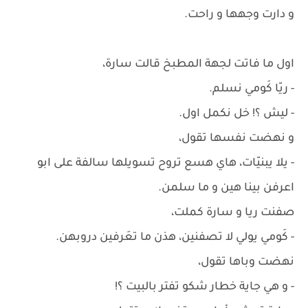
و دارت وجهها و راحت.
اول ما فاتت لجهة المطبخ قالت سارة،
- ريّا كَومي نسلم.
- ليش ؟! خل نكمل اول.
و نهضت نفسها تقول،
- يلا يبنيّات، هاي هسع تروح تسويلها سالفة على ابو
اعرفن بينا هين و ما سلمن.
صفنت ريا و سارة كملت،
- كَومي يولي لا تصفنين، هذن ما تعَرفين دروبهن.
نهضت وباها تقول،
- و هي جاية خطار شكو تفتر بالبيت ؟!