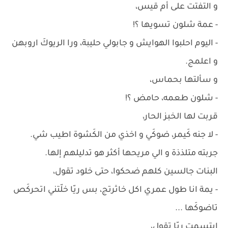
و التفتت على أم قيس،
- عمة شلون تسويها ؟!
- اليوم احلبوا الهوايش و جابولي حليبة، ورا الريوكَ اروبهن
و اعلمج.
و سألتها بحماس،
- شلون طعمه، حامض ؟!
قربت لها الخبز الحار،
- لا جنه كَيمر، ضوكَي و اخذي من الكَشوة اطيب شي.
جربته متلذذة و الي مريحها أكثر هو تدليلهم إلها.
البنات جالسين كلهم ضحكوا، حتى خلود تقول،
- يمة انا طول عمري اكل خاثرتج، بس ريّا خلّتني اتحركَص
تاضوكَها ...
ابتسمت ريّا تقول،