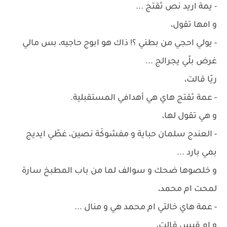
- يمة اريد نص ثقتج ...
و امها تقول،
- يولي احجي من بطني ؟! ذاك هو ابوج حاجيه، بس مالي
غرض بلّي يجرالج ...
ريّا قالت،
- عمة ثقتج هاي هي أهدافي المستقبلية.
و هي تقول لها،
- العندج سلمان حباية و مفشوكَة نصين، غطّي ايديج
بمي بارد ...
و خلصوها ضحك و سوالف لما من باب المطبخ سارة
لمحت ام محمد،
- عمة هاي خالتي ام محمد هي و منال ...
و ام قيس قالت،