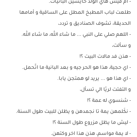
- ام قيس هاي الولد حايشين البانيات.
طلعت لباب المطبخ المطل على الساقية و أمامها
الحديقة، تشوف الصناديق و تردد،
- اللهم صلي على النبي ... ما شاء الله، ما شاء الله.
و سألت،
- هذن فد مالات البيت ؟!
- اي حجية، هذا هو الحر جيه و بعد البانية ما اتّحمل.
- اي هذا هو ... يريد لو همتجن يابا.
و التفتت لريّا الي تسأل،
- شنسوي له عمة ؟!
- نكَلمهن يمة تا نجمدهن و يظلن للبيت طول السنة.
- ليش ما يظل مزروع طول السنة ؟!
- لا يمة مواسم، هذن هذا اخر وكتهن.