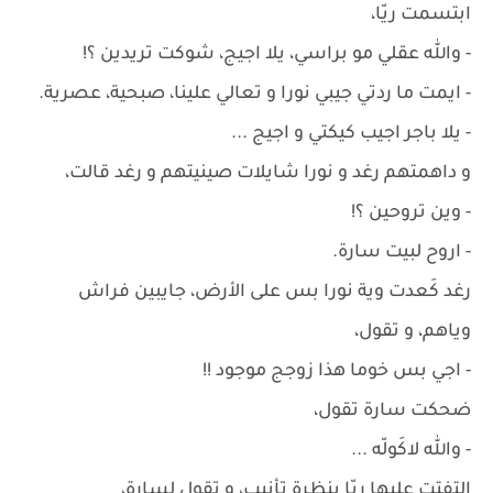
ابتسمت ريّا،
- والله عقلي مو براسي، يلا اجيج، شوكت تريدين ؟!
- ايمت ما ردتي جيبي نورا و تعالي علينا، صبحية، عصرية.
- يلا باجر اجيب كيكتي و اجيج ...
و داهمتهم رغد و نورا شايلات صينيتهم و رغد قالت،
- وين تروحين ؟!
- اروح لبيت سارة.
رغد كَعدت وية نورا بس على الأرض، جايبين فراش
وياهم، و تقول،
- اجي بس خوما هذا زوجج موجود !!
ضحكت سارة تقول،
- والله لاكَولّه ...
التفتت عليها ريّا بنظرة تأنيب، و تقول لسارة،