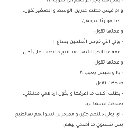
- يعني هذا باجر اكَوللهم اني سويته ؟!
و ام قيس حطت جدرين، الوسط و الصغير تقول،
- هذا هو ريّا سوتهن.
و عمتها تقول،
- يولي انتي خوش اتّعلمين بساع !!
- عمة منا لآخر الشهر بعد ابنج ما يعيب على أكلي.
و عمتها تقول،
- ياا و عليش يعيب ؟!
ضحكت تقول،
- يطلب أكلات ما اعرفها و يكَول ارد لامي مدللتني.
ضحكت عمتها ترد،
- اي يولي دللتهم جثير، و ممرمرين نسوانهم بهالطبع
بس شسوي ما أصخي بيهم.