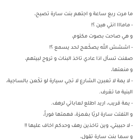
ما مرت ربع ساعة و اجتهم بنت سارة تصيح،
- مامااا انتي هين ؟!
و هي صاحت بصوت مكتوم،
- اششش الله يصكَعج لحد يسمع ؟!
صفنت تسأل اذا عادي تاخذ البنات و تروح لبيتهم،
و منعتها،
- لا يمة لا تعبرن الشارع لا تجي سيارة لو تكَعن بالساجية،
البنية ما تعَرف.
- يمة قريب، اريد اطلع لعاباتي لرهف.
و التفتت سارة لريّا بغمزة، فهمتها فوراً،
- لا حبيبتي، وين تاخذين رهف وحدكم اخاف عليها !!
و سما بنت سارة تقول،