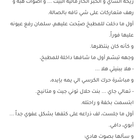
ريحة الشاي و الخبز الحار مالية البيت ... و أصوات هبة و
رهف متعاركات على شي تافه بالصالة.
أول ما دخلت للمطبخ صبّحت عليهم، سلمان رفع عيونه
عليها فوراً.
و كأنه كان ينتظرها.
وجهه تبسّم أول ما شافها داخلة للمطبخ،
- هلا ببنيتي هلا ...
و مباشرة حرك الكرسي الي يمه بإيده،
- تعالي جاي ... بنت حلال توني جيت و متانيج.
ابتسمت بخفة و راحتله.
أول ما جلست، لف ذراعه على كتفها بشكل عفوي جداً ...
أبوي، دافي.
و سألها بصوت هادي: