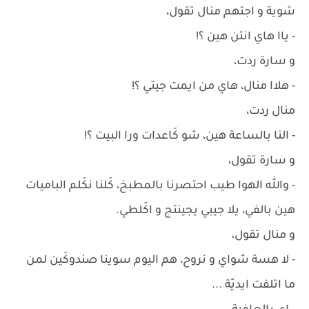
شوية و اجتهم منال تقول،
- ياا هاي انتن هين ؟!
و سارة ردت،
- هلاا منال، هاي من ايمت جيتي ؟!
منال ردت،
- النا بالساعة هين، شو كَاعدات ورا البيت ؟!
و سارة تقول،
- والله الهوا طيب احتصرنا بالمطبخ، كَلنا نكَلم الباميات
هين بالفي، يلا جيبي يجينتج و اكَلطي.
و منال تقول،
- لا هسة شواي و نروح، هم اليوم سوينا صندوكَين لمن
ما اتلفت ايديّة ...