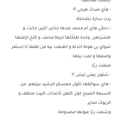
جلست مقابلها،
- هاي صدكَ هيجي ؟!
ردت سارة بضحكة،
- دحكَي هاي ام محمد عندها جناين اثنين جانت، و
طشرتهن. وحدة طلكَتها حرمة محمد، و اللخ ازلمتها
شواي بي هونة اخذته و اطبعت بيه من اهلها تا استقر
وضعها و لمت بيتها.
صفنت ريّا،
- شلون يعني ليش ؟!
- هاي سوالفها تكَول معسكر الرشيد ببيتهم. من
السبعة الصبح كون كلهن كَاعدات، البيت منظف و
الريوكَ صاير.
وسّعت ريّا عيونها مصدومة،