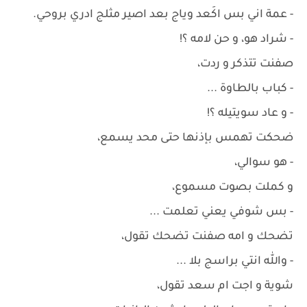
- عمة اني بس اكَعد وياج بعد اصير مثلج ادري بروحي.
- شراد هو، و حن لامه ؟!
صفنت تتذكر و ردت،
- كباب بالطاوة ...
- و عاد سويتيله ؟!
ضحكت تهمس بإذنها حتى محد يسمع،
- هو سوالي،
و كملت بصوت مسموع،
- بس شوفي يعني تعلمت ...
تضحك و امه صفنت تضحك تقول،
- والله انتي براسج بلا ...
شوية و اجت ام سعد تقول،