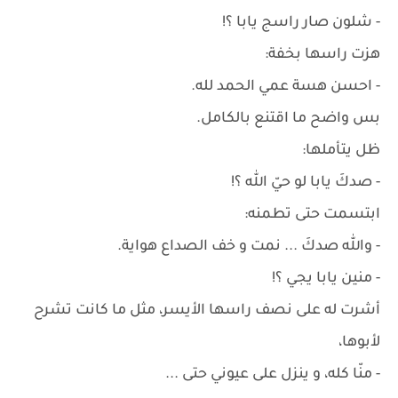
- شلون صار راسج يابا ؟!
هزت راسها بخفة:
- احسن هسة عمي الحمد لله.
بس واضح ما اقتنع بالكامل.
ظل يتأملها:
- صدكَ يابا لو حيّ الله ؟!
ابتسمت حتى تطمنه:
- والله صدكَ ... نمت و خف الصداع هواية.
- منين يابا يجي ؟!
أشرت له على نصف راسها الأيسر، مثل ما كانت تشرح
لأبوها،
- منّا كله، و ينزل على عيوني حتى ...