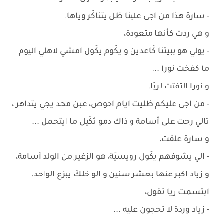
- سارة هذا من اجى علينا ظل يتناكَر وياها.
و هي ردت كأنها متعودة،
- يولي هو ببيتنا كَاعدين و يكَوم يكَول امشي لاهلي اليوم
ما كفخت نورا ...
و نورا التفتت لريّا،
- من اجى عليكم ظليت ايام احوص، عبن محد يجي يتداهر ،
تالي رحت على أسامة و ذاك دمو ثكَيل ما ايتحمل ...
و سارة علقت،
- الي يشوفهم يكَول رويسيّة، هو الزغير من الولد أسامة،
و زياد اكبر عنها بعشر سنين و الو خلكَ يبزع الواحد.
ابتسمت ريا تقول،
- زياد وردة لا تحجون عليه ...