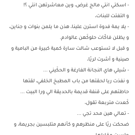
- اسكتي انتي مالج غرض، وين معاشرتهن انتي ؟!
و التفتت للبنات،
- يلا يمة فدوة استرن علينا، هذن ما يلمن بنوات و جناين،
و يظلن فاكّات حلوكَهن عالوادم.
و قبل لا تستوعب شالت سارة كمية كبيرة من البامية و
صينية و أشرت لريّا،
- شيلي هاي النجانة الفارغة و الحكَيني ...
و نفذت ريا لحقتها من باب المطبخ الخلفي، لقتها
حاطتهم على قنفة قديمة بالحديقة الي ورا البيت ...
كَعدت متربعة تقول،
- تعالي هين محد تجي ...
ضحكت ريّا على منظرهم و كأنهم متلبسين بجريمة، و