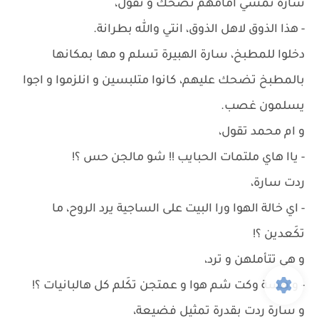
سارة تمشي أمامهم تضحك و تقول،
- هذا الذوق لاهل الذوق، انتي والله بطرانة.
دخلوا للمطبخ، سارة الهبيرة تسلم و مها بمكانها
بالمطبخ تضحك عليهم، كانوا متلبسين و انلزموا و اجوا
يسلمون غصب.
و ام محمد تقول،
- ياا هاي ملتمات الحبايب !! شو مالجن حس ؟!
ردت سارة،
- اي خالة الهوا ورا البيت على الساجية يرد الروح، ما
تكَعدين ؟!
و هي تتأملهن و ترد،
- و هسة وكت شم هوا و عمتجن تكَلم كل هالبانيات ؟!
و سارة ردت بقدرة تمثيل فضيعة،