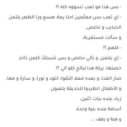
- بس هذا مو تعب تسووه كله ؟!
- اي تعب بس معلّمين احنا يمة، هسع ورا الظهر يلتمن
الحبايب و تخلص.
و سألت مستغربة،
- كلهم ؟!
- اي يلتمن، و تالي نخلص و بس تنسلكَ كلمن تاخذ
حصتها، بركة هذا لبالج كلو الي ؟!
صار الغدا، و بعده فعلا التمّوا، خلود و نورا، و سارة و مها،
و الأطفال انطردوا للحديقة يلعبون.
زياد عنده بنات اثنين،
أسامة عنده بنية وحدة،
و هبة و رهف ...