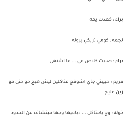
براء : كعدت يمه
نجمه : كومي تريكي بروئه
براء : صبيت كلاص مي ... ما اشتهي
مريم : حبيبتي جاي اشوفج متاكلين ليش هيج مو حتى مو
زين عليج
خوله : وج يامتاكل ... دباعيها وجها مينشاف من الخدود