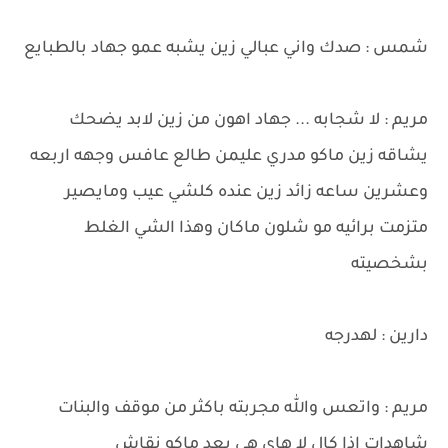
شمس : صدك واني عبالي زين يشبه عمو جهاد بالطبايع
مريم : لا شجابه ... جهاد اهون من زين لابد يضحك
يشاقه زين ماكو مدري عليمن طالع عافس وجهه اربعه
وعشرين ساعه زائد زين عنده كلشي عيب ومايصير
متزمت برائيه مو شلون ماكان وهذا الشي الغلط
بشخصيته
دارين : لهدرجه
مريم : واتعس والله مجربته باكثر من موقف والبنات
شاهدات اذا كال لا هاي هي بعد ماكو نقاش