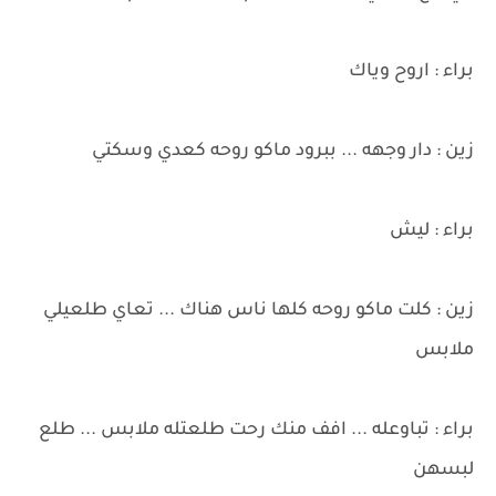
براء : اروح وياك
زين : دار وجهه ... ببرود ماكو روحه كعدي وسكتي
براء : ليش
زين : كلت ماكو روحه كلها ناس هناك ... تعاي طلعيلي
ملابس
براء : تباوعله ... افف منك رحت طلعتله ملابس ... طلع
لبسهن