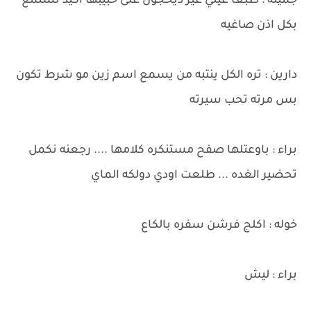
جميله : طبعا عيني غير ديحجون على حبيبها اكيد تستمع
بكل اذن صاغيه
دارين : تره الكل ينتبه من يسمع اسم زين مو شرط تكون
بس مرته تحب سيرته
براء : باوعتلها صفح مستنكره كلامها .... رجعنه نكمل
تحضير الغده ... طلعت اودي دولكه الماي
خوله : اكلج فرشن سفره بالكاع
براء : ليش