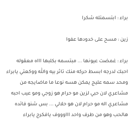
براء : ابتسمتله شكرا
زين : مسح على خدودها عفوا
براء : غمضت عيونها ... مبتسمه بكلبها اااه معقوله
احبك لدرجه ابسط حركه منك تاثر بيه والله ووكعتي يابراء
ومحد سمه عليج يمكن هسه نوعا ما ماضايجه من
مشاعري لان حبي لزين مو حرام هو زوجي ومو عيب احبه
مشاعري اله مو حرام لان هو حلالي ... بس شنو فائده
هالحب وهو من طرف واحد اااوووف يافكرج يابراء