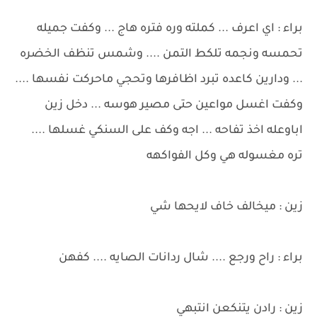
براء : اي اعرف ... كملته وره فتره هاج ... وكفت جميله
تحمسه ونجمه تلكط التمن .... وشمس تنظف الخضره
... ودارين كاعده تبرد اظافرها وتحجي ماحركت نفسها ....
وكفت اغسل مواعين حتى مصير هوسه ... دخل زين
اباوعله اخذ تفاحه ... اجه وكف على السنكي غسلها ....
تره مغسوله هي وكل الفواكهه
زين : ميخالف خاف لايحها شي
براء : راح ورجع .... شال ردانات الصايه .... كفهن
زين : رادن يتنكعن انتبهي