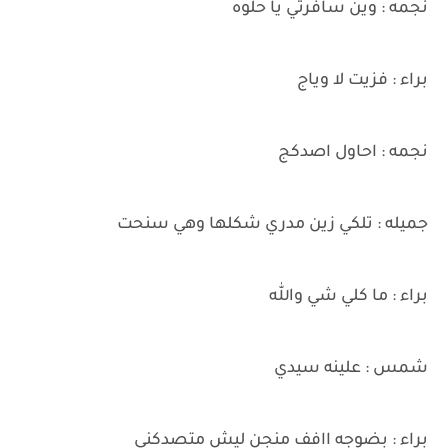
نجمه : وين سافرتي يا حلوه
براء : فزيت لا وياج
نجمه : احاول اصدكج
جميله : تلكي زين مدري شكلها وهي سنحت
براء : ما كلي شي والله
شمس : علينه سيدي
براء : بضوجه اافف منجن ليش متصدكني