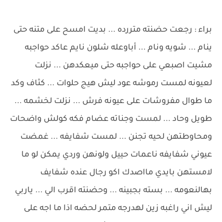
براء : رجعت حضنته متررده ... بديت امسح على متنه حتى
ينام ... شويه ونام ... أباوعله شلون نايم عاكد حواجبه
مشيت اصبعي على حواجبه حتى ميعكدهن ... نزلت
لعيونه لمست رموشه عود ليش هيج حلوات ... كثاف وكد
ما طوال مفروشات على عيونه فرش ... نزلت لخشمه ...
طويل وحاد ... لمست وجناته عضام فكه كولش واضحات
ومحاوطتهن لحيه تجنن ... لمست شفايفه ... غمضت
عيوني شفايفه ناعمات حييل ولونهن وردي يمكن لو ما
لامستهن بايدي مااصدك اكو رجال عنده شفايف
بهالنعومه ... بسته بجبينه ... وحضنته اقرب الي ... ياربي
ليش اني راغبه زين لهدرجه متمر لحضه اذا ما اجه على