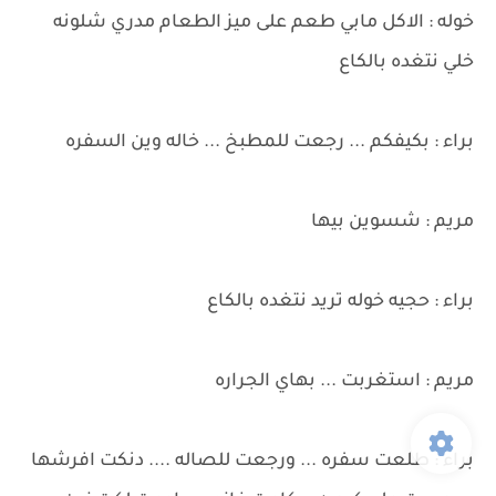
خوله : الاكل مابي طعم على ميز الطعام مدري شلونه
خلي نتغده بالكاع
براء : بكيفكم ... رجعت للمطبخ ... خاله وين السفره
مريم : شسوين بيها
براء : حجيه خوله تريد نتغده بالكاع
مريم : استغربت ... بهاي الجراره
براء : طلعت سفره ... ورجعت للصاله .... دنكت افرشها