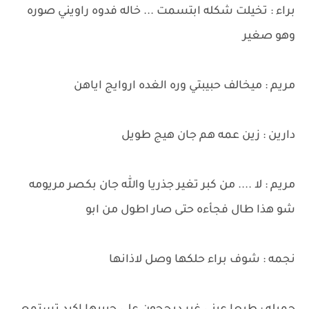
براء : تخيلت شكله ابتسمت ... خاله فدوه راويني صوره
وهو صغير
مريم : ميخالف حبيبتي وره الغده اروايج اياهن
دارين : زين عمه هم جان هيج طويل
مريم : لا .... من كبر تغير جذريا والله جان بكصر مريومه
شو هذا طال فجأءه حتى صار اطول من ابو
نجمه : شوف براء حلكها وصل لاذانها