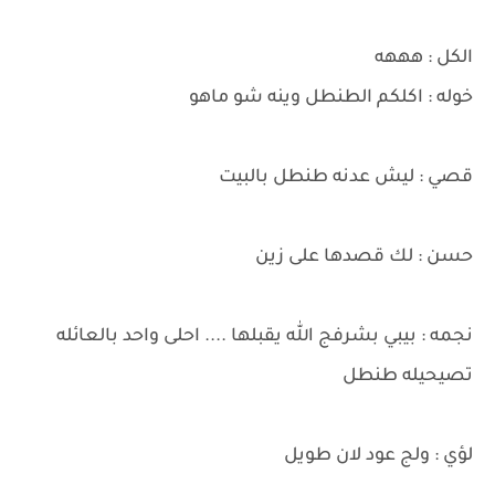
الكل : هههه
خوله : اكلكم الطنطل وينه شو ماهو
قصي : ليش عدنه طنطل بالبيت
حسن : لك قصدها على زين
نجمه : بيبي بشرفج الله يقبلها .... احلى واحد بالعائله
تصيحيله طنطل
لؤي : ولج عود لان طويل