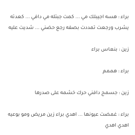
براء : هسه اجيبلك مي ... كمت جبتله مي دافي ... كعدته
يشرب ورجعت تمددت بصفه رجع حضني ... شديت عليه
زين : بنعاس براء
براء : هممم
زين : جسمج دافني حرك خشمه على صدرها
براء : غمضت عيونها ... اهدي براء زين مريض ومو بوعيه
اهدي اهدي