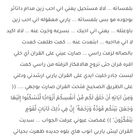
بلمساته ... لالا مستحيل يعني اني احب زين مدام داتاثر
بوجوده مو بس بلمساته ... ياربي معقوله اني احب زين
باوعتله ... يعني اني احبك ... بسرعه وخرت عنه ... لالا اكيد
لا اني مااحبه ... ابتعدت عنه ... كمت طلعت كعدت
بالصاله لزمت راسي ... صارت عيني على القران أي خلي
اقره قران حتى تروح هالافكار الزفته من راسي كمت
لبست جادر خليت ايدي على القران ياربي ارشدني ودلني
على الطريق الصحيح فتحت القران صارت بوجهي .... ((
وَمِنْ آيَاتِهِ أَنْ خَلَقَ لَكُم مِّنْ أَنفُسِكُمْ أَزْوَاجًا لِّتَسْكُنُوا إِلَيْهَا
وَجَعَلَ بَيْنَكُم مَّوَدَّةً وَرَحْمَةً ۚ إِنَّ فِي ذَٰلِكَ لَآيَاتٍ لِّقَوْمٍ
يَتَفَكَّرُونَ" )) غمضت عيوني عرفت الجواب ... سديت
القران ليش ياربي انوب هاي بلوه جديده ظهرت بحياتي