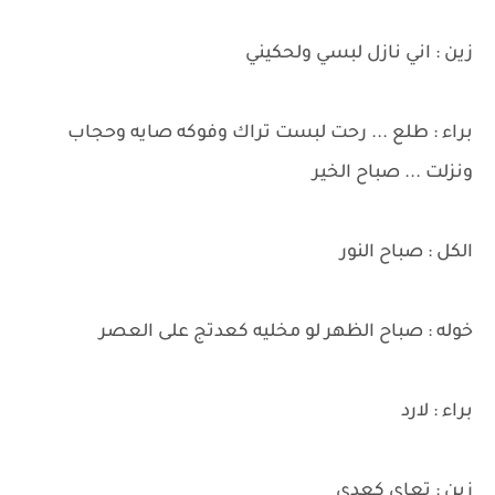
زين : اني نازل لبسي ولحكيني
براء : طلع ... رحت لبست تراك وفوكه صايه وحجاب
ونزلت ... صباح الخير
الكل : صباح النور
خوله : صباح الظهر لو مخليه كعدتج على العصر
براء : لارد
زين : تعاي كعدي