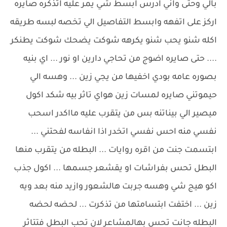
بالي وحتى واني ادرس ابسط شي يمر عليه اتذكره صايره
اركز على اتفهه وابسط التفاصيل الي تخصه لبسه طريقه
اكله شنو يحب شنو يكرهه شوكت يضحك شوكت يطنكر
.... حتى صايره اضوج من تحاجي دارين او نور ... اي بنيه
بصوره عامه بودي اخفيها من يجي زين ... وهسه الي
حيموتني صايره لمسات زين هواي تاثر بيه شكد اكول
ميصير الي بيناتنه بس من يتقرب عليه مااكدر اسحب
نفسي منه احس نفسي اتخدر اذا انفاسه لفحتني ...
ابتسمت جنت من اقره روايات ... البطله من يتقرب منها
البطل تحس بفراشات او يقشعر جسمها ... اكول جذب
اكو هيج شي وهسه جربت هالشعور وازيد منه بعد ويه
زين ... اختفت ابتسامتها من تذكرت ... لحضه لحضه
البطله جانت تحس بهالمشاعر لان تحب البطل فتتاثر