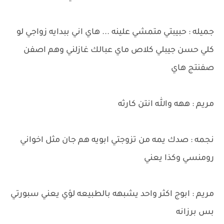
جميله : حبيبتي متمشي علينه ... هاي اني ببدايه زواجي لو
كلي حسن جيبلي كلاص ماي عبالك غازلني وهم اصفن
صفنتج هاي
مريم : ههه والله انتن كارثه
نجمه : صدك يمه من تزوجتي ابويه هم جان مثل اخواني
رومنسي وكذا يعني
مريم : ابوج اكثر واحد يشبهه بالطبيعه لؤي يعني سبورتي
بس برزانه