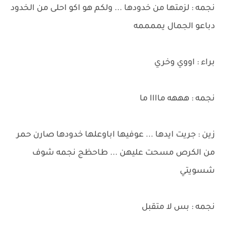
نجمه : لزمتها من خدودها ... ولكم هو اكو احلى من الخدود
دباعو الجمال يممممه
براء : اووي وخري
نجمه : هههه ماااا ما
زين : جريت ايدها ... عوفيها اباوعلها خدودها صارن حمر
من الكرص مسحت عليهن ... طاحظج نجمه شوف
شسويتي
نجمه : بس لا متقبل