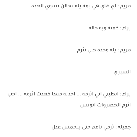
مريم : اي هاي هي يمه يله تعالن نسوي الغده
براء : كمنه ويه خاله
مريم : يله وحده خلي تثرم
السبزي
براء : انطيني اني اثرمه ... اخذته منها كعدت اثرمه ... احب
اثرم الخضروات اتونس
جميله : ثرمي ناعم حتى ينحمس عدل