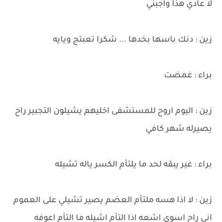
لا عادي هذا واجبني
زين : دنك باسها بخدها ... شكرا تعبتج ويايه
براء : غمضت
زين : اليوم اروح للمستشفى اخليهم يشيلون التجبير راح
يصيرله شهر كافي
براء : غير يبقه لحد ما يلتأم الكسر ياله تشيله
زين : لا اذا هسه ملتأم العضم يصير تشيلي على العموم
اني راح اسوي اشعه اذا التأم اشيله ما التأم اعوفه