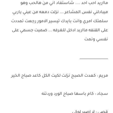
مااريد احب احد .... شاستفاد اني من هالحب وهو
ميبادلني نفس المشاعر ... نزلت دمعه من عيني ياربي
سلمتك امري وانت بايدك تيسير الامور رجعت تمددت
على القنفه مااريد ادخل للغرفه ... ضميت جسمي على
نفسي ونمت
________________
مريم : كعدت الصبح نزلت لكيت الكل كاعد صباح الخير
سجاد : كام باسها صباح الورد وردتنه
قصي : لا اصير لوكي