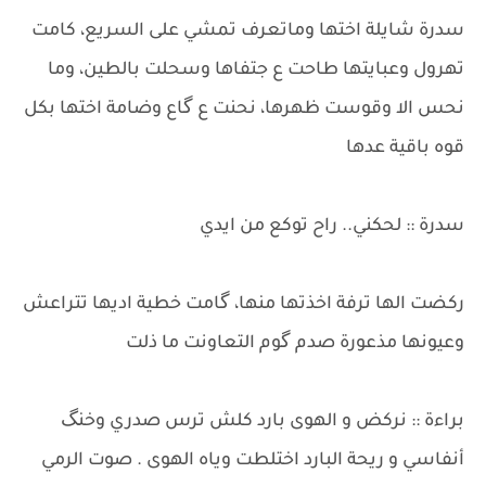
سدرة شايلة اختها وماتعرف تمشي على السريع، كامت
تهرول وعبايتها طاحت ع جتفاها وسحلت بالطين، وما
نحس الا وقوست ظهرها، نحنت ع گاع وضامة اختها بكل
قوه باقية عدها
​سدرة :: لحكني.. راح توكع من ايدي
​ركضت الها ترفة اخذتها منها، گامت خطية اديها تتراعش
وعيونها مذعورة صدم گوم التعاونت ما ذلت
​براءة :: نركض و الهوى بارد كلش ترس صدري وخنگ
أنفاسي و ريحة البارد اختلطت وياه الهوى . صوت الرمي