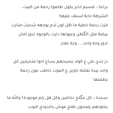
​براءة :: قسيم خابر يكول طلعوا رحمة من البيت..
الشرطة جاية لسلف عليها!
​فزت رحمة خطية ما ظل لون لدم بوجهه شحبت صارت
بيضة مثل الگطن وعيونها دارت بالوجوه تدور أمان
تدور وجه واحد.... وجه غفار
دز جدي علي ع الولد يصيحهم بساع اجوا متحزمين كل
واحد بيدة تفكته ناوين ع الموت خاطب عون رحمة
يطمنها
​سجدة :: كل عگلج تخافين وكل هل زلم موجودة؟ والله ما
يخلونهم يلمحون ظلج موش ياخذونج النوب