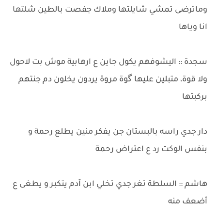
وماترضى تمشي شايلتها وملاك جفصت بالطين شلتها
انا وياها
​سجدة :: اليشوفهم يكول جاين ع ارهابية موش بت لاحول
ولا قوة، متبلين عليها گوة مروة يردون يخلون دم جنتهم
بركبتها
دار جدي راسه بالبستان جن يفكر منين يطلع رحمة و
بنفس الوكت رد ع اعتراض رحمة
​هاشم :: السلطة تغر جدي تخلي ابن آدم يتكبر و يطغى ع
أضعف منه