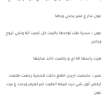
عون ندار ع عنبر يحجي وياها
عون :: سدرة بقت لوحدها بالبيت خل تجيب آية وتجي تروح
وياجن
هزت راسها اله اي و ركضت تاخذ عبايتها
​عنبر :: نخبصت اريدن اطلع دخلت للحجرة رجعت طلعت
اركض أول شي درت لبيتنه انطيت خبر لمرمر ورحت ع بيت
عون