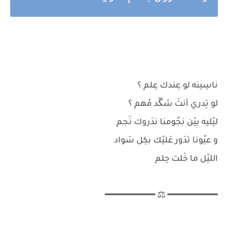
ناسِينه لو عِندك عِلم ؟
لو تِدري أنتَ شگَد مُهم ؟
ليّليه بيّن نجُومنا ندَروك نَجم
و عيُونا تدَور عَليّك بكِل سَواد
الليّل ما خَلت حِلم
━━━━━━━━━ ⚖ ━━━━━━━━━