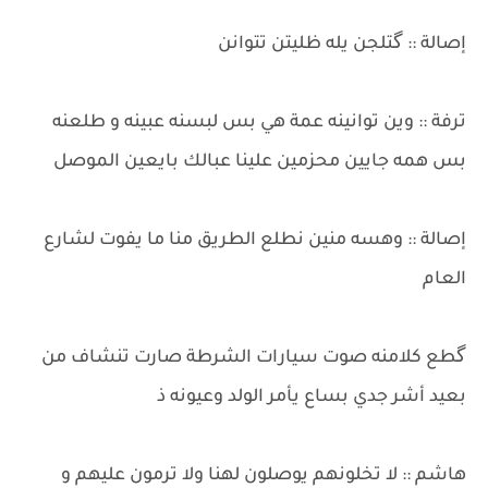
إصالة :: گتلجن يله ظليتن تتوانن
ترفة :: وين توانينه عمة هي بس لبسنه عبينه و طلعنه
بس همه جايين محزمين علينا عبالك بايعين الموصل
​إصالة :: وهسه منين نطلع الطريق منا ما يفوت لشارع
العام
​گطع كلامنه صوت سيارات الشرطة صارت تنشاف من
بعيد أشر جدي بساع يأمر الولد وعيونه ذ
​هاشم :: لا تخلونهم يوصلون لهنا ولا ترمون عليهم و