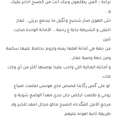
براءة :: المن يطلعون وينك انت من الصبح اخابر عليك
و...
حتى الهوى صار شحيح وثگيل ما يندفع بريتي.. غفار
اختفى و الشرطة جاية ع رحمة... الأمانة الوحدة صارت
ثنين
​من جهة هي أمانة أهلها يمنه ولزوم نحافظ عليها سالمة
ومن جهة وصية غفار..
و أمانته الغالية اللي واجب علينا نوصنها أكثر من أي وكت
فات،
لو على گص رگابنا قصص ماي هوبس ​لملمت ضياع
روحي و طلعت اركض جان جدي مهدأ الوضع شوية و
مرجع الأمل الفگدناه الصبح ماكو مجال امهد للخبر ولا
طريقة ثانية اهونه عليهم