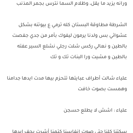
ورانه يزيد ما يقل، وظلام السما نترس بجمر المذنب
الشرطة مطاوقة البستان كله ترمي ع بيوتنه بشكل
عشوائي بس ولدنا يرمون ليفوك بأمر من جدي جفصت
بالطين و نعالي ركس شلت رجلي نشلع السير عفته
بالطين و مشيت ورا البنات تك و تك
علياء شالت أطراف عبايتها تتحزم بيها مدت ايدها جدامنا
وهمست بصوت خافت
علياء : اشش لا يطلع حسجن
سكتنا كلنا حتى صوت انفاسنا كتمنا أشرت بجف ايدها