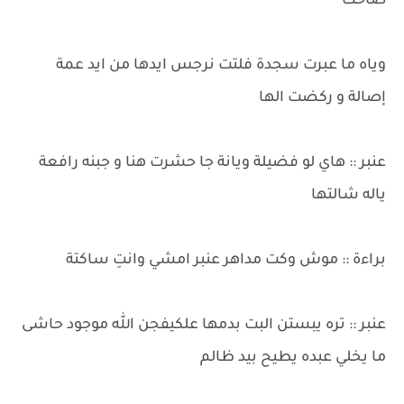
صاحت
وياه ما عبرت سجدة فلتت نرجس ايدها من ايد عمة
إصالة و ركضت الها
عنبر :: هاي لو فضيلة ويانة جا حشرت هنا و جبنه رافعة
ياله شالتها
براءة :: موش وكت مداهر عنبر امشي وانتِ ساكتة
عنبر :: تره يبستن البت بدمها علكيفجن الله موجود حاشى
ما يخلي عبده يطيح بيد ظالم