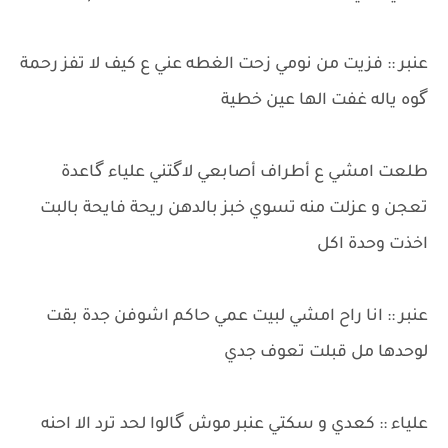
عنبر :: فزيت من نومي زحت الغطه عني ع كيف لا تفز رحمة
گوه ياله غفت الها عين خطية
طلعت امشي ع أطراف أصابعي لاگتني علياء گاعدة
تعجن و عزلت منه تسوي خبز بالدهن ريحة فايحة بالبت
اخذت وحدة اكل
عنبر :: انا راح امشي لبيت عمي حاكم اشوفن جدة بقت
لوحدها مل قبلت تعوف جدي
علياء :: كعدي و سكتي عنبر موش گالوا لحد ترد الا احنه