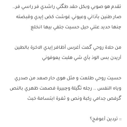
​تقدم هو صوبي وبكل حقد طگني راشدي فر راسي فر..
صار طنين بآذاني وعيوني غوشت كض إيدي وقبضته
چنها حديد عتني حيل حسيت جتفي بيها انخلع
من حلاة روحي گمت أغرس أظافر إيدي الاخرة بالطين
أريدن بس الوذ بأي شي هلبت يعوفوني
حسيت روحي طلعت و مثل هوى حار صعد من صدري
وياه النفس .. رجله ثگيلة وچبيرة فصمت ظهري بالنص
​گرفص جدامي ركبة ونص و ثغرة ابتسامة خبث
:: تردين أعوفج؟