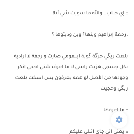
:: إي حباب.. والله ما سويت شي أنا!
ـ رحمة إبراهيم وينها؟ وين وديتوها ؟
بلعت ريگي حرگة گوية ابلعومي صارت و رجفة لا ارادية
بكل جسمي هزيت راسي لا ما اعرف شني احجي انكر
وجودها من الأصل لو همه يعرفون بس اسكت بلعت
ريگي وحجيت
:: ما اعرفها
:: يعني اني جاي اتبلى عليكم