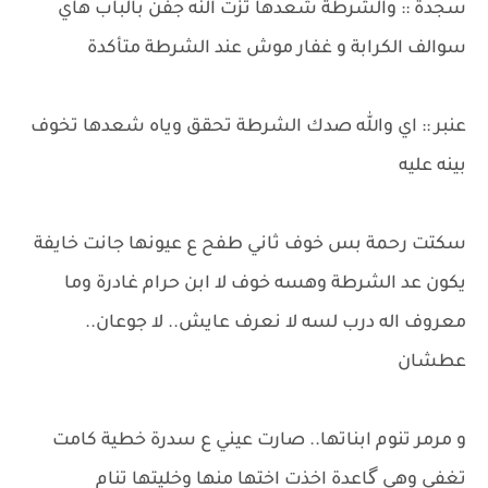
سجدة :: والشرطة شعدها تزت النه جفن بالباب هاي
سوالف الكرابة و غفار موش عند الشرطة متأكدة
عنبر :: اي والله صدك الشرطة تحقق وياه شعدها تخوف
بينه عليه
سكتت رحمة بس خوف ثاني طفح ع عيونها جانت خايفة
يكون عد الشرطة وهسه خوف لا ابن حرام غادرة وما
معروف اله درب لسه لا نعرف عايش.. لا جوعان..
عطشان
و مرمر تنوم ابناتها.. صارت عيني ع سدرة خطية كامت
تغفي وهي گاعدة اخذت اختها منها وخليتها تنام