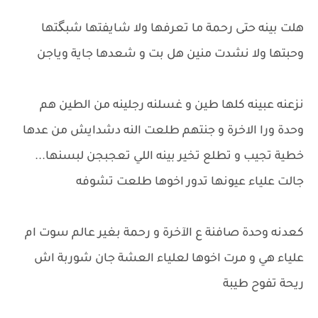
هلت بينه حتى رحمة ما تعرفها ولا شايفتها شبگتها
وحبتها ولا نشدت منين هل بت و شعدها جاية وياجن
نزعنه عبينه كلها طين و غسلنه رجلينه من الطين هم
وحدة ورا الاخرة و جنتهم طلعت النه دشدايش من عدها
خطية تجيب و تطلع تخير بينه اللي تعجبجن لبسنها...
جالت علياء عيونها تدور اخوها طلعت تشوفه
كعدنه وحدة صافنة ع الآخرة و رحمة بغير عالم سوت ام
علياء هي و مرت اخوها لعلياء العشة جان شوربة اش
ريحة تفوح طيبة