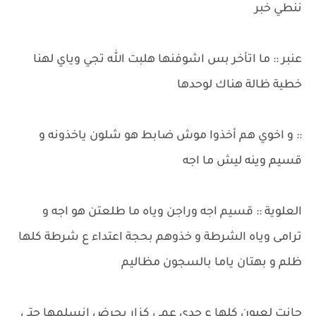
ننطي خبر
عنبر :: ما اتأخر بس اشوفنها هلبت الله تجي وياي لهنا
خطية ظالة هناك لوحدها
:: و اخوي هم أخذوا موش ضابط هو شلون ياخذونه و
قسيم وينه ليش ما اجه
العلوية :: قسيم اجه وراجن وياه ما طلعتن هو اجه و
ترامى وياه الشرطة و خذوهم بحجة اعتداء ع شرطة كلها
ظلم و بهتان ياما بالسجون مظاليم
جانت لعيون كلها ع جدي عمي كزار يحرض انسلمها حتى