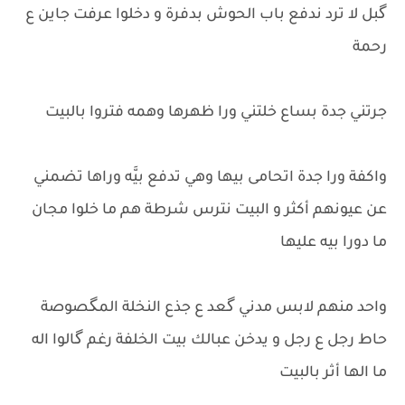
گبل لا ترد ندفع باب الحوش بدفرة و دخلوا عرفت جاين ع
رحمة
جرتني جدة بساع خلتني ورا ظهرها وهمه فتروا بالبيت
واكفة ورا جدة اتحامى بيها وهي تدفع بيَّه وراها تضمني
عن عيونهم أكثر و البيت نترس شرطة هم ما خلوا مجان
ما دورا بيه عليها
واحد منهم لابس مدني گعد ع جذع النخلة المگصوصة
حاط رجل ع رجل و يدخن عبالك بيت الخلفة رغم گالوا اله
ما الها أثر بالبيت