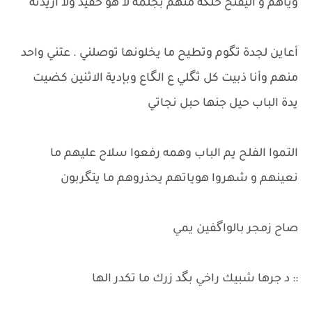
وياهم و اليفتح حلگه منهم بجلمة لا هو حفيد ولا اريدنه
​أعاين لجدة تگوم وتطيح ما يخلونها توصلني . عتني واحد
منهم وأنا ذبيت كل ثگلي ع الگاع وبإدية الاثنين كضيت
يدة الباب حيل جنها حبل نجاتي
التموا الفلح يم الباب وهمه رفعوا سلاح عليهم ما
نعينهم و شهروا هوياتهم يحذروهم ما يتگربون
​صاح زمجر بالواگفين يمي
:: د جرها شبيك راخي بگد زرك ما تكدر الها