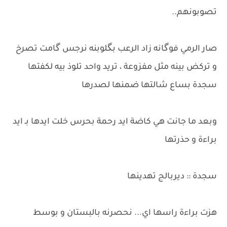
تصوبونهم..
​صار الرمي فوگانه زاد الرعب بگلوبنه نرجس گامت تصرخ
و تركض بينه مثل مفزوعة ، تريد واحد تلوذ بيه لكفتها
سجدة بساع شالتها ضمنها لصدرها
وبعد ما جانت هي كاضة ايد رحمة بحرس خلت ايدها بـ ايد
براءة و حذرتها
​سجدة :: ديربالج تهدينها
هزت براءة راسها اي... نحصرنه بالبستان و بوسط