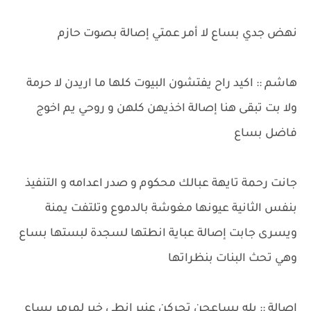
​نهض جدي بساع لا أمر عمتي إصالة بصوت حازم
​هاشم :: اكيد راح يفتشون البيوت كلها ما اريدن لا حرمة
ولا بت تبقى هنا إصالة اخذيهن كلهن و روحي يم اخوج
فاضل بساع
​جانت رحمة تايهة عبالك محكوم و صدر اعدامه و التنفيذ
بنفس الثانية عيونها مغوشة بالدموع وتلتفت يمنة
ويسرى جابت إصالة عباية انطتها لسجدة لبستها بساع
وهي تحث البنات بنظراتها
​إصالة :: يله بساعجن تحركن عنبر انطي خبر لمرمر بساع