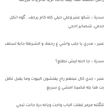
راس الطفلة تهدأ بيها جانت تريد تنام وانا فززتها
​سدرة :: شكو عنبر وعلي حيلي كله كام يرجف.. گوه انكل
جدمي، شصاير احجي
​عنبر :: مدري يا جلب واشي ع رحمة، و الشرطة جاية لسلف
​سدرة :: جا احنه ليش نطلع؟
​عنبر :: جدي كال عبنهم راح يفتشون البيوت وما يقبل تظل
بت هنا يله فضينا امشي ع سريع
​تلگتنه مرمر غفلت الباب واجت ويانه درة جانت تبجي