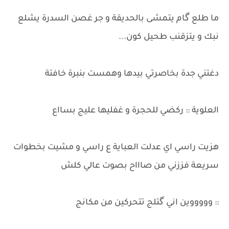
ما طلع گام يتمشى بالحديقة و جر غصن السدرة يشلع
نبك و يتزقنب طحيل كون...
دغتني جدة بخاصرتي بيدها وهمست بنبرة خافتة
العلوية :: ركضي للحجرة و غفليها عليج بسااع
هزيت راسي اي عدلت العباية ع راسي و مشيت بخطوات
سريعة فززني من صاااح بصوت عالي كلش
:: وووووين اني گتلج تتحركين من مكانج