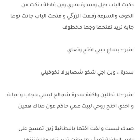
دكيت الباب حيل وسدرة مدري وين غاطة دنكت من
الخوف والسرعة رفعت الزرگي و فتحت الباب جانت توها
جاية تريد تفتحها وجها مخطوف
​عنبر :: بساع جيبي اختج وتعاي
​سدرة :: وين اجي شكو شصاير لا تخوفيني
​عنبر :: لا تظلين واكفة سدرة شمالج لبسي حجاب و عباية
و اخذي اختج روحي لبيت عمي حاكم عون هناك همين
صدك لبست و لفت اختها بالبطانية زين تمسح على