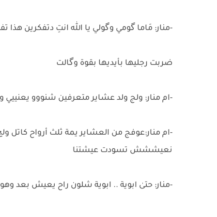
-منار: مَاما گومي وگولي يا الله انتِ دتفكرين هذا 
-ام منار: ولج ولد عشاير متعرفين شنووو يعنييي ول
-ام منار:عوفج من العشاير يمة ثلث أرواح كاتل ول
نعيششش تسودت عيشتنا
-منار: حتىٰ ابوية .. ابوية شلون راح يعيش بعد وهو