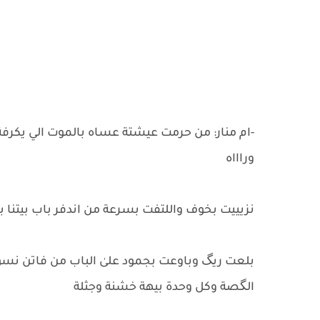
-ام منار: من حرمت عيشتة عساه بالموت الي يكرف
وراااه
‎بلعت ريگ وباوعت بجمود علىٰ الباب من فاتن نس
الگصة وكل وحدة بيهة خشنة وجثلة