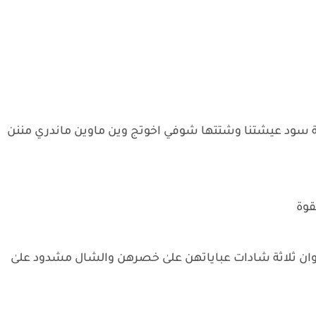
ة سود عيشتنا وشتتها شوفي اخوتج وين ماوين ماندري مننن
وان ثلاثة شادات عباياتهن علىٰ خصرهن والشال مشدود علىٰ