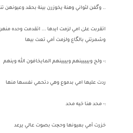
اتقربت علىٰ امي لزمت ايدها ... اتقدمت وحده منهن
وشمرتني بالگاع ولزمت أمي تعت بيها
:- ولج وييييينهم ويييينهم المايخافون الله وينهم
:- محد هنا خيه محد
خزرت أمي بعيونها وحچت بصوت عالي يرعد