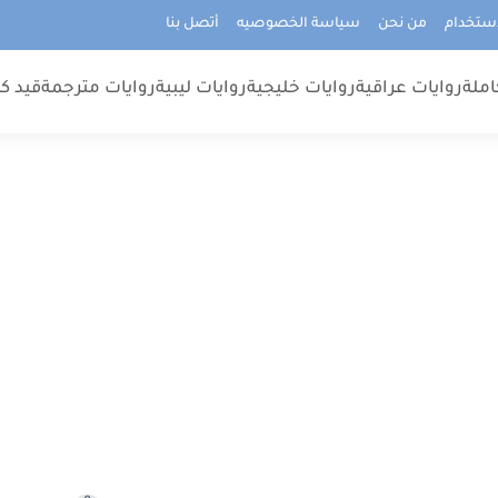
استخدام
من نحن
سياسة الخصوصيه
أتصل بنا
املة
روايات عراقية
روايات خليجية
روايات ليبية
روايات مترجمة
قيد كت