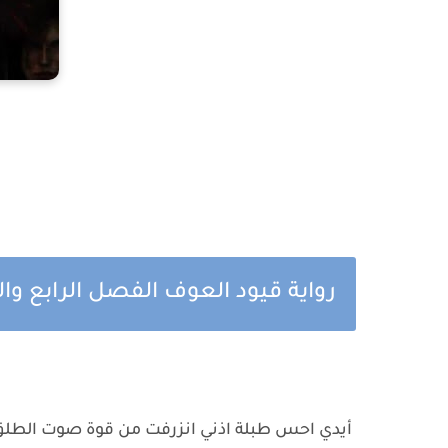
رواية قيود العوف الفصل الرابع وا
‎ أيدي احس طبلة اذني انزرفت من قوة صوت الطلق 