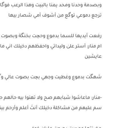
وبصدمة وحدنا ومحد يمنا بالبيت وهذا الرعب فوگ
ترجع دموعي توگع من أشوف أمي شصار بيها
‎ام منار: أستر علىٰ وليداتي واحفظهم دخيلك اني م
عايشين
‎-منار: ماعاشوا شبابهم صح ولا تهنوا بيه حالهم ح
سم عليهم من مشاكلة دخيلك أنتَ أعلم وأرحم بينة 