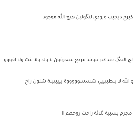
تفكيرج ديجيب ويودي لتگولين هيچ الله موجود
چ الحگ عندهم ينوخذ مربع ميعرفون لا ولد ولا بنت ولا اخووو
چ الله لا ينطييييي شسسوووووة بييييينة شلون راح
 مجرم بسببة ثلاثة راحت روحهم !!