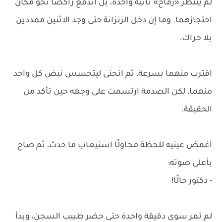
لم ينتظر «رماح» ثانية واحدة، بل اندفع راكضًا نحو مكان
احتجازهما. وما إن دخل الزنزانة حتى وجد الاثنين ممددين
بلا حراك.
اقترب منهما بسرعة، ثم انحنى ليتحسس نبض كل واحد
منهما، لكن الصدمة ارتسمت على وجهه حين تأكد من
الحقيقة.
أغمض عينيه للحظة محاولًا استيعاب ما حدث، ثم صاح
بأعلى صوته:
- دكتور حالًا!
لم تمر سوى دقيقة واحدة حتى حضر طبيب السجن، وبدأ