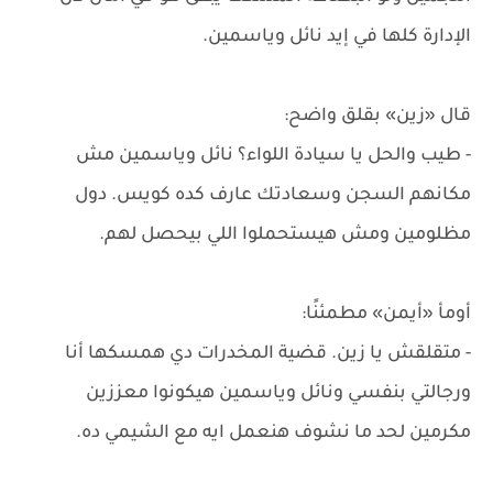
الإدارة كلها في إيد نائل وياسمين.
قال «زين» بقلق واضح:
- طيب والحل يا سيادة اللواء؟ نائل وياسمين مش
مكانهم السجن وسعادتك عارف كده كويس. دول
مظلومين ومش هيستحملوا اللي بيحصل لهم.
أومأ «أيمن» مطمئنًا:
- متقلقش يا زين. قضية المخدرات دي همسكها أنا
ورجالتي بنفسي ونائل وياسمين هيكونوا معززين
مكرمين لحد ما نشوف هنعمل ايه مع الشيمي ده.