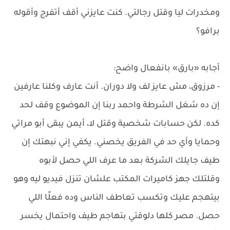
ومخدرات ليا وقتل رجالتي. كنت عايزني أقف أتفرج وأقوله
برافو؟
أجابه «بارق» بانفعال واضح:
- مرزوق، مش عايز لف ولا دوران. أنت عارف وكلنا عارفين
إن ده شغل الشرطة واحمد ربنا إن الموضوع وقف لحد
كده. لكن حسابات شخصية وقتل لا، أيمن يبقى أبو مراتي
وحمايا وأي حد في الفريق يخصني. يكفي إني نبهتك إن
طيف جايلك الشركة بعد ما عرف اللي حصل لأبوه
وقلتلك جهز كاميرات المكتب علشان تنزل فيديو ليه وهو
بيتهجم عليك وتكسب تعاطف الناس وده فعلًا اللي
حصل. مصر كلها دلوقتي بتهاجم طيف واحتمال يخسر