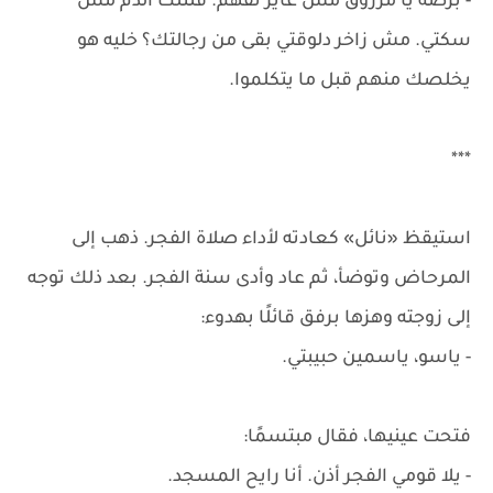
- برضه يا مرزوق مش عايز تفهم. قلتلك الدم مش
سكتي. مش زاخر دلوقتي بقى من رجالتك؟ خليه هو
يخلصك منهم قبل ما يتكلموا.
***
استيقظ «نائل» كعادته لأداء صلاة الفجر. ذهب إلى
المرحاض وتوضأ، ثم عاد وأدى سنة الفجر. بعد ذلك توجه
إلى زوجته وهزها برفق قائلًا بهدوء:
- ياسو، ياسمين حبيبتي.
فتحت عينيها، فقال مبتسمًا:
- يلا قومي الفجر أذن. أنا رايح المسجد.