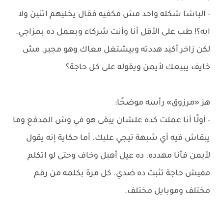
- الباشا شكله واحد مش مكفيه فقال يخليهم اتنين ولا
ايه؟! طب على الأقل أنا وأنت شركاء وبعمل ده بمزاجي.
لكن زاخر أكيد هددته وبيشتغل معاك وهو مجبر. مش
خايف يبيعك لأيمن ويقوله على كل حاجة؟
هز «مرزوق» رأسه موضحًا:
- أولًا أنا عملت كده علشان يبقى هو في وش المدفع وما
يبقاش فيه أي شبهة تيجي عليك. أما حكاية إنه يقول
لأيمن فأنا مهدده. ده عيل أهبل وخاف وحتى لو اتكلم
مفيش حاجة تثبت ده ضدي. كل مرة بكلمه من رقم
مختلف وموبايل مختلف.