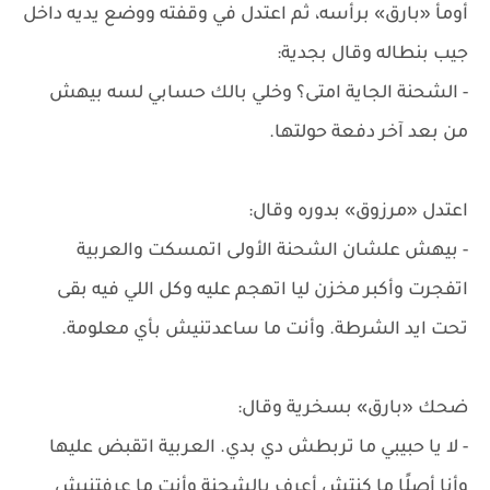
أومأ «بارق» برأسه، ثم اعتدل في وقفته ووضع يديه داخل
جيب بنطاله وقال بجدية:
- الشحنة الجاية امتى؟ وخلي بالك حسابي لسه بيهش
من بعد آخر دفعة حولتها.
اعتدل «مرزوق» بدوره وقال:
- بيهش علشان الشحنة الأولى اتمسكت والعربية
اتفجرت وأكبر مخزن ليا اتهجم عليه وكل اللي فيه بقى
تحت ايد الشرطة. وأنت ما ساعدتنيش بأي معلومة.
ضحك «بارق» بسخرية وقال:
- لا يا حبيبي ما تربطش دي بدي. العربية اتقبض عليها
وأنا أصلًا ما كنتش أعرف بالشحنة وأنت ما عرفتنيش