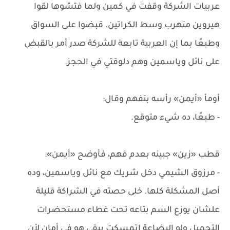
عربيات الشركة وقفت في كمين ولما فتشوها لقوا
هيروين متهرب وسط الكراتين. قبضوا على السواق
وطبعًا بما إن العربية تابعة للشركة صدر أمر بالقبض
على نائل وياسمين وهم دلوقتي في الحجز.
أومأ «أيمن» رأسه بتفهم وقال:
- طبعًا، ده شيء متوقع.
قطب «زين» جبينه بعدم فهم، فأوضح «أيمن»:
- مرزوق الشيمي دخل شريك مع نائل وياسمين، وده
أصل المشكلة كلها. خلى حصته في الشراكة قليلة
علشان يوزع السم بتاعه تحت غطاء مستحضرات
التجميل ولو البضاعة اتمسكت يبقى هو في أمان لأن