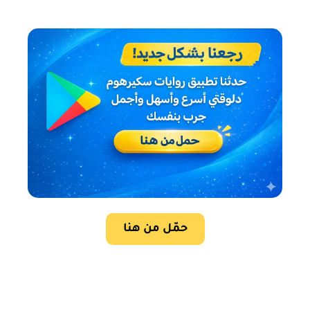
حمّل من هنا