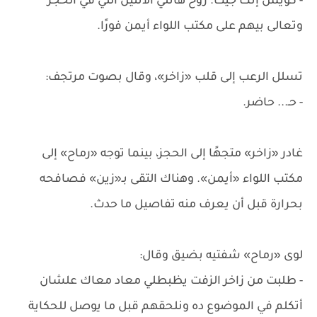
- كويس إنك جيت. روح هاتلي الاتنين اللي في الحجز
وتعالى بيهم على مكتب اللواء أيمن فورًا.
تسلل الرعب إلى قلب «زاخر»، وقال بصوت مرتجف:
- حـ... حاضر.
غادر «زاخر» متجهًا إلى الحجز، بينما توجه «رماح» إلى
مكتب اللواء «أيمن». وهناك التقى بـ«زين» فصافحه
بحرارة قبل أن يعرف منه تفاصيل ما حدث.
لوى «رماح» شفتيه بضيق وقال:
- طلبت من زاخر الزفت يظبطلي معاد معاك علشان
أتكلم في الموضوع ده ونلحقهم قبل ما يوصل للحكاية