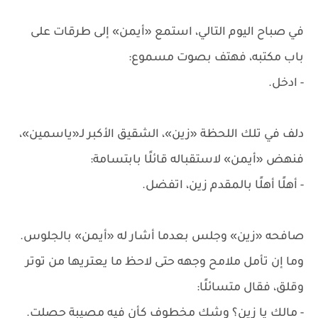
في صباح اليوم التالي، استمع «أيمن» إلى طرقات على
باب مكتبه، فهتف بصوت مسموع:
- ادخل.
دلف في تلك اللحظة «زين»، الشقيق الأكبر لـ«ياسمين»،
فنهض «أيمن» لاستقباله قائلًا بابتسامة:
- أهلًا أهلًا بالمقدم زين، اتفضل.
صافحه «زين» وجلس بعدما أشار له «أيمن» بالجلوس.
وما إن تأمل ملامح وجهه حتى لاحظ ما يعتريها من توتر
وقلق، فقال متسائلًا:
- مالك يا زين؟ وشك مخطوف كأن فيه مصيبة حصلت.