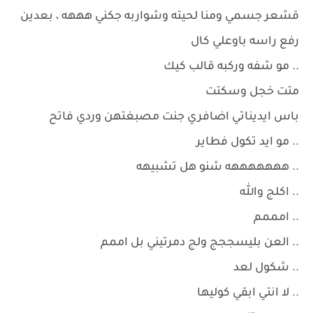
قشعر جسمي ومنا لحيته وشواربه جكني هههه ، بعدين
رفع راسه باوعلي كال
.. مو شفه وركبه قالب كيك
متت خجل وسكتت
باس ايديناتي اضافري جنت مصبغتهن وردي فاتح
.. مو ايد تكول فطاير
.. هههههههه شنو هل تشبيهه
.. اكلج والله
.. امممم
.. العن بليسججج ولج دمرتيني بل اممم
.. شكول لعد
.. لا انتي ابقي كوليها