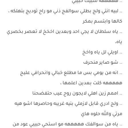
.. هههههه شبيك حبيبي
.. لبيه انتي ولج بطلي سوالفج ذني مو راح توديج بتهلكه ،
كالها وابتسم بمكر
.. ياه سلطان لا يجي احد وبعدين اخخخ لا تعصر بخصري
ياه،
.. اويلي لل ياه واخخ
.. شو صاير منحرف
.. انه من يومي بس ما مطلع خبالي وانحرافي عليج
هههههه كلت بعدين اعلمها ،
.. اممم زين اهلي لايجون روح عيب حتفضحنا
.. ولج ادري قابل لازملي بنيه غريبه وحاصرها اشو هيه
مرتي والله حلوه هاي
.. ياه من سوالفك هههههه مو استحي حبيبي عود من