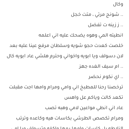
وكال
.. شونج مرتي ، متت خجل
.. ز زينه ت تفضل
انطيته المي وهوه يضحك عليه اني اعلمه
خلصت كعدت حجو شويه وسلطان مرفع عينا عليه بعد
لان دسولف ويا ابويه واخواني وحترم هلشي عاد ابويه كال
.. ام سيف الغده جهز
.. اي نكوم نحضر
ترخصنا رحنا للمطبخ اني وامي ومرام وامها اجت مقبلت
تكعد كالت وياكم عل واهس
عاد اني انطي مواعين لامي وهبه تصب
ومرام تكصص الطرشي بكاسات هيه وكاعده وترتب