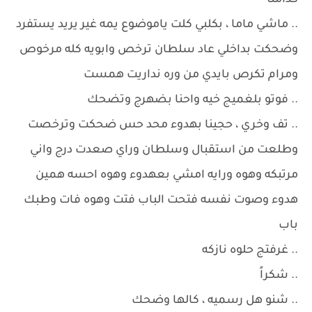
كدامنا
.. ماشي ماما ، بكلبي كلت ياموضوع يمه غير يريد يستفرد
وضحكت بداخلي عاد سلطان ترخص وابويه كله مرخوص
ومرام تكرص بايدي من وره نداريت همست
.. فوتو بلغميج خيه واحنا بضهرج وتضحك
.. تف وخري ، حجينا بهدوء محد حس ضحكت وترخصت
وطلعت من استقبال وسلطان وراي صعدت درج واني
مرتبكه وهوه ورايه امشي بعهدوء وهوه احسه همين
هدوء وصوت نفسه فتحت الباب فتت وهوه فات وطبك
باب
.. غرفتج حلوه نازكه
.. شكراً
.. شنو هل رسميه ، كالها وضحك