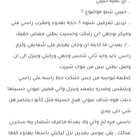
.. اي عفيه حبيبي
.. حبيبي شنو موضوع ؟
.. تردين تعرفين شنوه ؟، حجه بهدوء ومقرب راسي مني
ومركز بوجهي اني رتبكت وحسيت بطني مغص خفيف
.. ا، بعدني ما كايله اي وجان يهجم على شفايفي ولزم
راسي بايد وايد ثاني تتحس وجهي وركبتي وينزل الى ان
وصل بطني بس من فوك شيرت
كطعه لبوسه من حس ختنكت حط راسه على راسي
ويتنفس وصدره يصعد وينزل واني همين عيوني حسيتها
ذبلت هوه شاف عيوني هيج حسيته مثل كأنو دينتضر هل
شي حتى يبدي
باسني مره لخ واني ولا بعدته ماعرف شصار بيه سحرني
عبالك ، بقى يبوس بعدين نزل لركبتي باسها بهدوء كلها