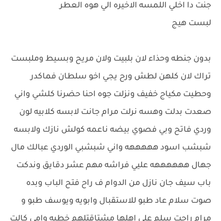
جنت دا اخلي اللمسه الاخيره الي هوه العطر
لبست هيج
بدون جنطه وحذاء لان بلبيت ولان مريح وبسيط وملبست
تراك لان كلهن لطش ورح يجي اخو سلطان فماكدر
وحطيت مكياج خفيف ونزلت جوه احنا حضرنا كلشي واني
صعدت بدلت وهسه نرلت مرام جانت لابسه كلابيه لون
وردي فاتح وبي فصوي بيضه ناعمه كولش نازك ولابسه
شبشب اسود هههههه واني شبشبي الوردي عبالك مال
جهال ههههههه عليي فراشه مهم عشر دقايق وندكت
باب سيف جان نازل من الدوام ف راح فتح الباب وبده
صوت سلام عاد طبو للاستقبال وابويه ويوسف طبو و
مرام راحت سلم على اهلها مشتاقتلهم خطيه وامي كالت