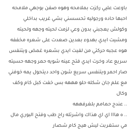
باوعت عليي ركزت بملامحه وهوه صفن بوجهي ملامحه
احبها حاده ورجوليه تحسسني بشي غريب بداخلي
وكولش يعجبني بدون وعي لزمت لحيته وجهه ولحيته
ومشيت ايدي بهدوء بعدين صعدت على شعره مخففه
هوه عجبه حركتي من لفيت ايدي بشعره غمض ويتنفس
سريع عاد وخرت ايدي فتح عينه شويه حمر وجهه حسيته
صار احمر ويتنفس سريع شون واحد ديتحول يمه خوفني
مع علم جان شكله حلو هههه بس خفت كبل كام وكف
وكال
.. عندج حمامم بلغرفههه
.. ه هااا اي اي هذاك واشرتله راح طب وفتح البوري مال
مي ستغربت ليش هيج كام شصار