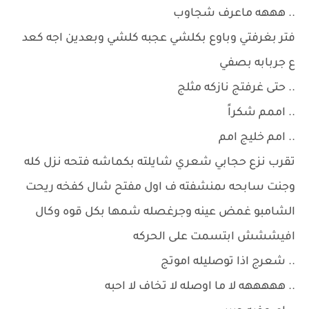
.. هههه ماعرف شجاوب
فتر بغرفتي وباوع بكلشي عجبه كلشي وبعدين اجه كعد
ع جربابه بصفي
.. حتى غرفتج نازكه مثلج
.. اممم شكراً
.. امم خليج امم
تقرب نزع حجابي شعري شايلته بكماشه فتحه نزل كله
وجنت سابحه ىمنشفته ف اول مفتح شال كفخه ريحت
الشامبو غمض عينه وجرغصله شمها بكل قوه وكال
افيششش ابتسمت على الحركه
.. شعرج اذا توصليله اموتج
.. هههههه لا ما اوصله لا تخاف لا احبه