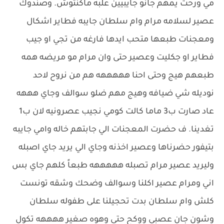
مي ورحت يمهم جانو جايبيين علبه ماكنتوش. وصندوك
عصير لسلامه مرام وام سلطان جايبه فطاير اشكال
ومعجنات طبعها متحب ايدها فارغه من تجي او جيب
فطاير او جكليت وعصير حتى وان مرام مو مريضه همه
طبعهم هيج وحتى احنا هههههه هم من نروح لاحد
نوديله شي ضيافه وهيج مهم ضلو سوالف وجاي هههه
عاد صارت ب3 ماما كالت كومي نجيب عصرونيه لان ب1
تغدينا. ف حضرت المعجنات الي جابتهم خاله وامي جايبه
بتيفور حضرناها وعصير اخذنه وجاي الي يريد جاي اصبله
وليريد عصير مرام تصبله هههههه طبعاً كلهم جاي بس
اني ومرام عصير اكلنا وسوالف وضحك وشقه تونست
كلش وام سلطان بدت تحجيلنا على طفوله سلطان
وشون جان عصبي ووكح حتى وهوه صغير ههههه تكول