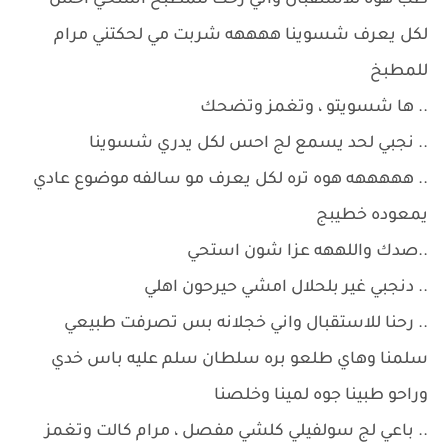
طب هوه للاستقبال واني رحت للمطبخ استحي احس
لكل يعرف شسوينا ههههه شربت مي لحكتني مرام
للمطبخ
.. ها شسويتو ، وتغمز وتضحك
.. نجبي لحد يسمع لج احس لكل يدري شسوينا
.. هههههه هوه تره لكل يعرف مو سالفه موضوع عادي
يمعوده خطيبج
..صدك واللههه عزا شون استحي
.. دنجبي غير بلحلال امشي حيرحون اهلي
.. رحنا للاستقبال واني خجلانه بس تصرفت طبيعي
سلمنا وهاي طلعو بره سلطان سلم عليه باس خدي
وراحو طبينا جوه لمينا وخلصنا
.. باعي لج سولفيلي كلشي مفصل ، مرام كالت وتغمز