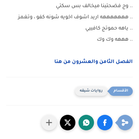
.. وج فضحتينا ميخالف بس سكتي
.. هههههههه اريد اشوف اخويه شونه كفو ، وتغمز
.. ياهه حموتج كافييي
.. هههه وك وك
الفصل الثامن والعشرون من هنا
روايات شيقه