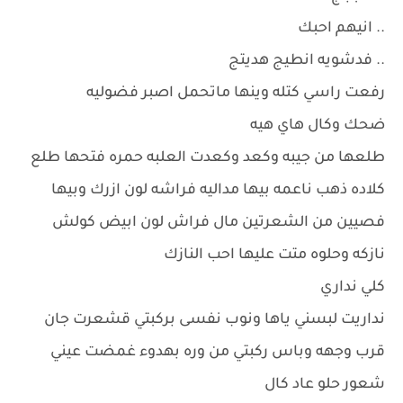
.. انيهم احبك
.. فدشويه انطيج هديتج
رفعت راسي كتله وينها ماتحمل اصبر فضوليه
ضحك وكال هاي هيه
طلعها من جيبه وكعد وكعدت العلبه حمره فتحها طلع
كلاده ذهب ناعمه بيها مداليه فراشه لون ازرك وبيها
فصيين من الشعرتين مال فراش لون ابيض كولش
نازكه وحلوه متت عليها احب النازك
كلي نداري
نداريت لبسني ياها ونوب نفسى بركبتي قشعرت جان
قرب وجهه وباس ركبتي من وره بهدوء غمضت عيني
شعور حلو عاد كال