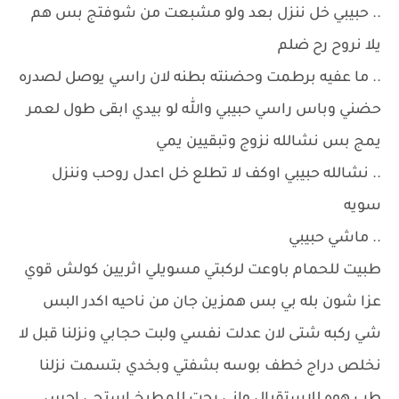
.. حبيبي خل ننزل بعد ولو مشبعت من شوفتج بس هم
يلا نروح رح ضلم
.. ما عفيه برطمت وحضنته بطنه لان راسي يوصل لصدره
حضني وباس راسي حبيبي والله لو بيدي ابقى طول لعمر
يمج بس نشالله نزوج وتبقيين يمي
.. نشالله حبيبي اوكف لا تطلع خل اعدل روحب وننزل
سويه
.. ماشي حبيبي
طبيت للحمام باوعت لركبتي مسويلي اثريين كولش قوي
عزا شون بله بي بس همزين جان من ناحيه اكدر البس
شي ركبه شتى لان عدلت نفسي ولبت حجابي ونزلنا قبل لا
نخلص دراج خطف بوسه بشفتي وبخدي بتسمت نزلنا