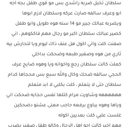
سلطان تخبل ضربه راشدي بس مو قوي طفل بجه اجه
ابو وعرف سالفه صارت عركه وسلطان لازم ابوها
ويضربه عبالك جبير مو 14 سنه هوه طويل وابو طفل
كصير عبالك سلطان اكبر مو رجال مهم فاككوهم ، اني
صفنت كلت واني اكول هل عنف ذاك ليوم ويا لتحارش بيه
ثاري من هوه وصغير طبعه وضحكت بداخلي
كملت كالت سلطان رجع واخوانه ويا وهوه ضايج عرف
الحجي سالفه ضحك وكال والله سبع بس محجاها كدام
سلطان حتى لا يتعلم ، كلت بكلبي لا ابد متعلم
ههههههه وشاورت مرام كتلها نفس حجايه ضحكت اني
وياها وهوه يباوع برفعه حاجب معنى عشنو دضحكين
غلست عليي كلت بعديين اكوله
مهم اخير كالت اجو اهل الرجال وكالو طفل صغير يضرب