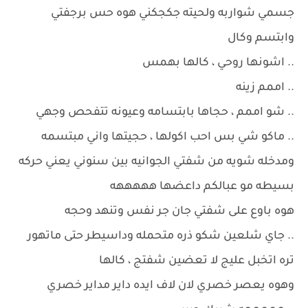
جسمي شواربه ولحيته جكجكني هوه حس برجفتي
وابتسم وكال
.. اشونها روحي ، كالها بهمس
.. اممم زينه
.. شو اممم ، حجاها بابتسامه وعيونه تتفحص وجهي
.. ماكو شي بس احب اكولها ، حجيتها واني مبتسمه
ومدخله شويه من شفتي الجوانيه بين سنوني يعني حركه
بسيطه مو عبالكم داعضها هههههه
هوه باوع على شفتي جان جر نفس وتنهد وحجه
.. جاي شلعين شكو ذره متحمله وداسيطر حتى ماتهور
تره اتخبل عليج لا تعضين شفتج ، كالها
وهوه يعصر خصري لان لاف ايده داير مداير خصري