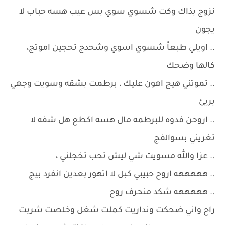
نزوج بذاك وكت شسوي سوي بس عيب هسه حباب لا
يجون
.. اويلي طبعاً شسوي اسوي وشحدج تحجين اموتج،
كالها وضحك
.. تموتني هيج اهون عليك ، برطمت بشقه وسويت وجهي
بريئ
.. اروحن فدوه للبرطمه مال هسه اكطع هل شفه لا
تغريني بسوالفج
.. عزا والله مسويت شي ليش تحب تخجلني ،
.. هههههه اروح حبيبي كبل لا اتهور بعدين انفرد بيج
.. هههههه شكد منحرف روح
راح واني ضحكت ونداريت كملت شغل وخلصت شربت