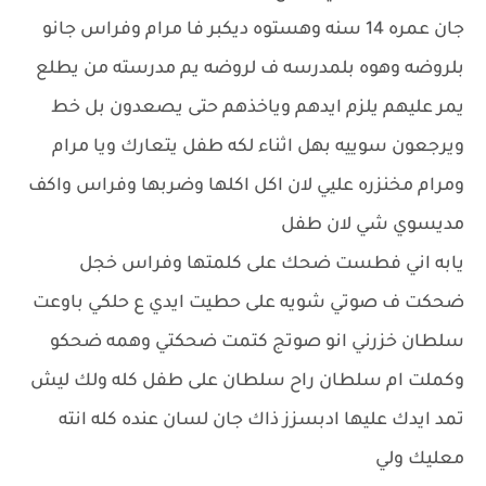
جان عمره 14 سنه وهستوه ديكبر فا مرام وفراس جانو
بلروضه وهوه بلمدرسه ف لروضه يم مدرسته من يطلع
يمر عليهم يلزم ايدهم وياخذهم حتى يصعدون بل خط
ويرجعون سوييه بهل اثناء لكه طفل يتعارك ويا مرام
ومرام مخنزره عليي لان اكل اكلها وضربها وفراس واكف
مديسوي شي لان طفل
يابه اني فطست ضحك على كلمتها وفراس خجل
ضحكت ف صوتي شويه على حطيت ايدي ع حلكي باوعت
سلطان خزرني انو صوتج كتمت ضحكتي وهمه ضحكو
وكملت ام سلطان راح سلطان على طفل كله ولك ليش
تمد ايدك عليها ادبسزز ذاك جان لسان عنده كله انته
معليك ولي