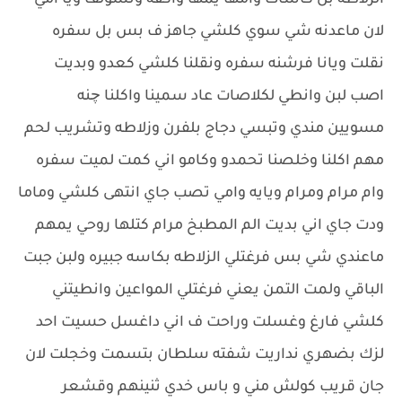
الزلاطه بل كاسات وامها يمها واكفه وتسولف ويا امي
لان ماعدنه شي سوي كلشي جاهز ف بس بل سفره
نقلت ويانا فرشنه سفره ونقلنا كلشي كعدو وبديت
اصب لبن وانطي لكلاصات عاد سمينا واكلنا چنه
مسويين مندي وتبسي دجاج بلفرن وزلاطه وتشريب لحم
مهم اكلنا وخلصنا تحمدو وكامو اني كمت لميت سفره
وام مرام ومرام ويايه وامي تصب جاي انتهى كلشي وماما
ودت جاي اني بديت الم المطبخ مرام كتلها روحي يمهم
ماعندي شي بس فرغتلي الزلاطه بكاسه جبيره ولبن جبت
الباقي ولمت التمن يعني فرغتلي المواعين وانطيتني
كلشي فارغ وغسلت وراحت ف اني داغسل حسيت احد
لزك بضهري نداريت شفته سلطان بتسمت وخجلت لان
جان قريب كولش مني و باس خدي ثنينهم وقشعر