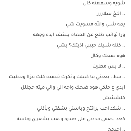
شويه وسمعته كال
.. اخخ سلاررر
يمه شبي والله مسويت شي
ورا ثوانب طلع من الحمام ينشف ايده وجهه
.. كتله شبيك حبيبي اذيتك؟ بشي
هوه ضحك وكال
.. لا بس مطرت
.. مط . بعدني ما كملت وذكرت قصده كلت عزاا وحطيت
ايدي ع حلكي هوه ضحك واجه الي واني ميته خجللل
كلششش
.. شكد احب برائتج وباسني بشفتي وبأذني
كعد بصفي مددني على صدره ولعب بشعري وباسه
.. احبجج