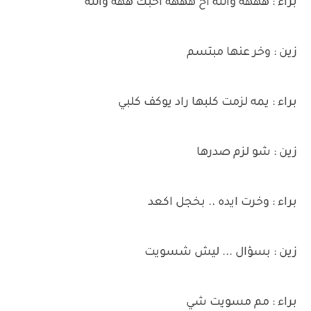
براء : هههه والله اح هههه احبك ههه والله
زين : وخر عنها مبتسم
براء : يمه لزمت كلبها راد يوكف كلبي
زين : شو لزم صدرها
براء : وخرت ايده .. بخجل اكعد
زين : بسؤال ... ليش شسويت
براء : مم مسويت شي