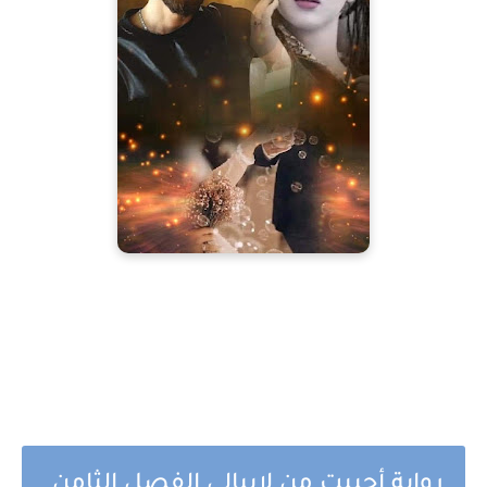
رواية أحببت من لايبالي الفصل الثامن