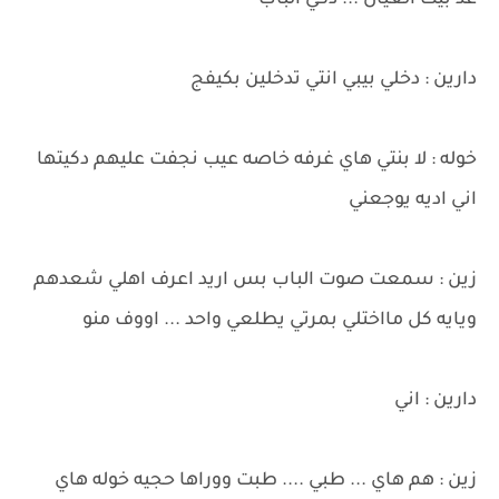
عد بيت العيال ... دكي الباب
دارين : دخلي بيبي انتي تدخلين بكيفج
خوله : لا بنتي هاي غرفه خاصه عيب نجفت عليهم دكيتها
اني اديه يوجعني
زين : سمعت صوت الباب بس اريد اعرف اهلي شعدهم
ويايه كل مااختلي بمرتي يطلعي واحد ... اووف منو
دارين : اني
زين : هم هاي ... طبي .... طبت ووراها حجيه خوله هاي