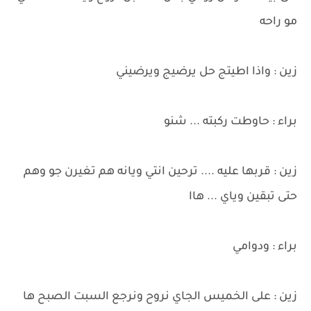
مو راحه
زين : واذا اطيتج حل يرضيج ويرضيني
براء : حاوطت ركبته ... شنو
زين : قربها عليه .... ترحين انتي ويانه هم تغيرن جو وهم
حتى تبقين وياي ... هاا
براء : ودوامي
زين : على الخميس الجاي نروح ونرجع السبت الصبح ها