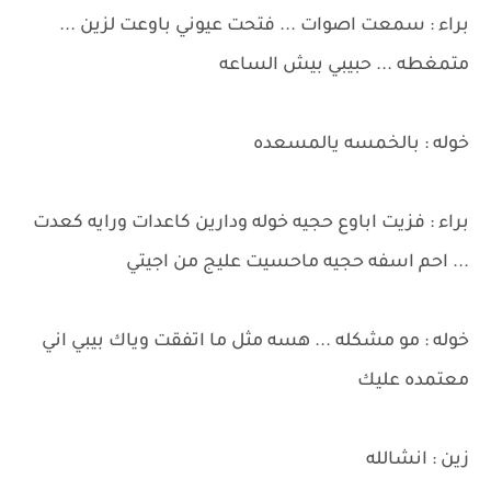
براء : سمعت اصوات ... فتحت عيوني باوعت لزين ...
متمغطه ... حبيبي بيش الساعه
خوله : بالخمسه يالمسعده
براء : فزيت اباوع حجيه خوله ودارين كاعدات ورايه كعدت
... احم اسفه حجيه ماحسيت عليج من اجيتي
خوله : مو مشكله ... هسه مثل ما اتفقت وياك بيبي اني
معتمده عليك
زين : انشالله