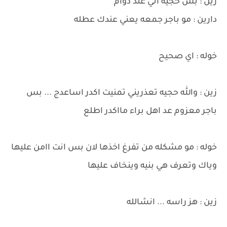
زين : بس حجيه اني عند دوام
دارين : مو باجر جمعه يعني عندك عطله
خوله : اي صحيح
زين : والله حجيه تعذريني تمنيت اكدر اساعدج ... بس
باجر معزوم عد اهل براء مااكدر اطلع
خوله : مو مشكله من تفرغ اخذها لان بس انت اامن عليها
وياك وتعرف هي بنيه وينخاف عليها
زين : هز راسه ... انشالله