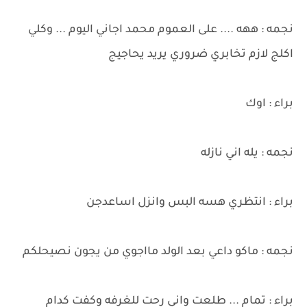
نجمه : ههه .... على العموم محمد اجاني اليوم ... وكلي
اكلج لازم تخابري ضروري يريد يحاجيج
براء : اوك
نجمه : يله اني نازله
براء : انتظري هسه البس وانزل اساعدجن
نجمه : ماكو داعي بعد الولد مااجوي من يجون نصيحلكم
براء : تمام ... طلعت واني رحت للغرفه وكفت كدام