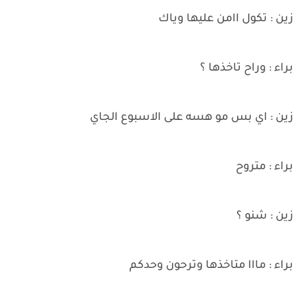
زين : تكول اامن عليها وياك
براء : وراح تاخذها ؟
زين : اي بس مو هسه على الاسبوع الجاي
براء : متروح
زين : شنو ؟
براء : مااا متاخذها وترحون وحدكم