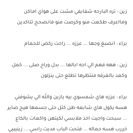
زين : تره البارحه شفايفي مشت على هواي اماكن
ومااعرف طكعت منو وكرصت منو فانصحج تتاكدين
براء : انصبغ وجها ... عززه ... راحت ركض للحمام
زين : ههه فهم الي اجه ابالها ... بدل وراح صلى ... كمل
وكعد بالغرفه منتظرها تطلع حتى ينزلون
براء : عززه هاي شمسوي بيه يازين والله الي يشوفني
هسه يكول هاي شابعه طن كتل حتى جسمها هيج صاير
... سبحت واجيت اخذ ملابسي لكيتهن واكعات بالكاع
خررب هسه جماله ... فتحت الباب مديت راسي ... زينيييي