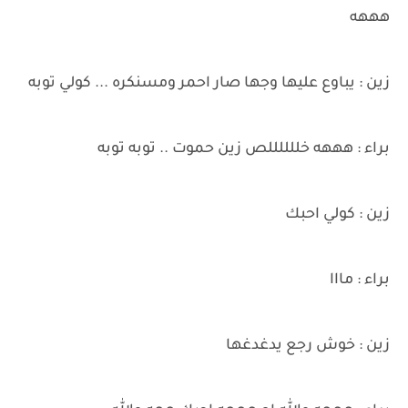
هههه
زين : يباوع عليها وجها صار احمر ومسنكره ... كولي توبه
براء : هههه خللللللص زين حموت .. توبه توبه
زين : كولي احبك
براء : مااا
زين : خوش رجع يدغدغها