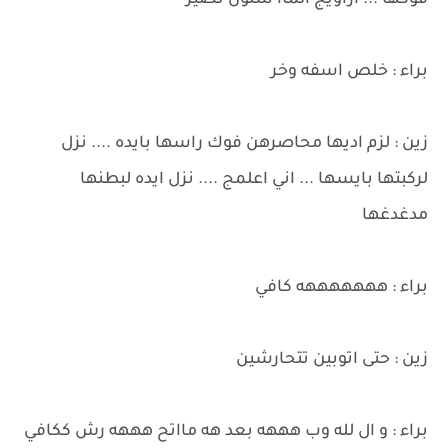
فوكها ... اراويج الماا شلون تصير
براء : خلص اسفه وخر
زين : لزم اديها محاصرهن فوك راسها بايده .... نزل
لركبتها بايسها ... اني اعلمج .... نزل ايده لبطنها
مدغدغها
براء : هههههههه كافي
زين : حتى اتوبين تتحارشين
براء : و ال لله وب هههه بعد هه مااتح هههه رش ككافي