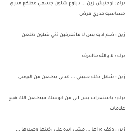
براء : لوحتيش زين ... دباوع شلون جسمي مطكع مدري
حساسيه مدري مرض
زين : ضم اديه بس لا ماتعرفين ذني شلون طلعن
براء : لا والله مااعرف
زين : شهل ذكاء حبيبتي ... هذني يطلعن من البوس
براء : باستغراب بس اني من ابوسك ميطلعن الك هيج
علامات
زين : وكف وراها ... مشي ايده على ركبتها وصدرها ...