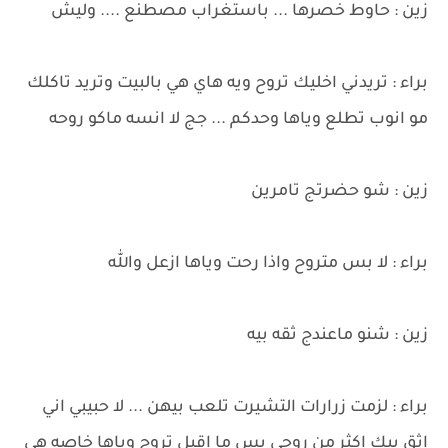
زين : حاوط خصرها ... باستغراب مصطنع .... وليش
براء : تريدني اخليك تروح ويه هاي هي بالبيت وتريد تاكلك
مو انوب تطلع وياها وحدكم ... جج لا انسه ماكو روحه
زين : شو حضرتج تامرين
براء : لا بس متروح واذا رحت وياها ازعل والله
زين : شنو ماعندج ثقه بيه
براء : لزمت زرارات التشيرت تلعب بيهن ... لا حبيبي اني
اثق بيك اكثر من روحي بس ما اقبل تروح وياها خاصه هي