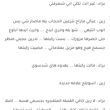
براء : غير انت تكلي اني شعرفني
زين : عبالي ماراح تنزعين الحجاب يله ماصار شي بس
انوب انتبهي ... شو بله وخري ايدج .... وخرت ايدها اباوع
حتى خصرها مزورك ... بست ركبتها ... تدرين عجبني منظر
جسمج هيج وهو مزين بعلاماتي ... مصيت ركبتها
براء : مالت ركبتها ... بهدوء هاي شدسوي
زين : اسويلج علامه جديده
براء : لا زين كافي القنبله المتفجره بجسمي هسه ... اصلا