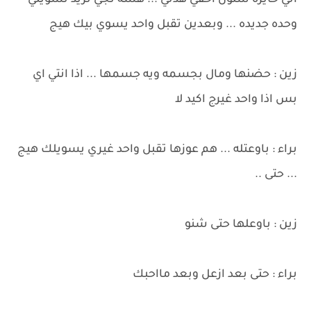
اني حايره شلون اخفي هذني ... هسه تجي تريد تسويلي
وحده جديده ... وبعدين تقبل واحد يسوي بيك هيج
زين : حضنها ومال بجسمه ويه جسمها ... اذا انتي اي
بس اذا واحد غيرج اكيد لا
براء : باوعتله ... هم عوزها تقبل واحد غيري يسويلك هيج
... حتى ..
زين : باوعلها حتى شنو
براء : حتى بعد ازعل وبعد مااحبك