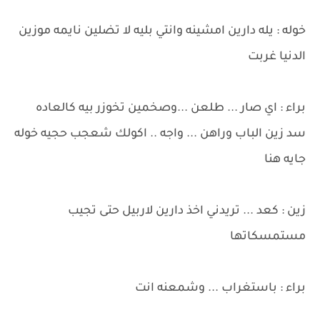
خوله : يله دارين امشينه وانتي بليه لا تضلين نايمه موزين
الدنيا غربت
براء : اي صار ... طلعن ...وصخمين تخوزر بيه كالعاده
سد زين الباب وراهن ... واجه .. اكولك شعجب حجيه خوله
جايه هنا
زين : كعد ... تريدني اخذ دارين لاربيل حتى تجيب
مستمسكاتها
براء : باستغراب ... وشمعنه انت