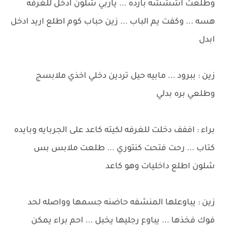
وطلعت اشششه بارده ... ياربي شلون ادخل للغرفه
هسه ... وكفت يم الباب ... زين حباب كوم اطلع اريد ادخل
ابدل
زين : ببرود ... مابيه حيل تردين دخلي اخذي ملابسج
وطلعي بره بدلي
براء : اففف دخلت للغرفه لكيته كاعد على الجربايه وبايده
كتاب ... رحت فتحت كنتوري ... طلعت ملابس بس
شلون اطلع داخليات وهو كاعد
زين : يباوعلها المنشفه حاضنه جسمها وواصله لحد
فوك فخذها ... يباوع رجليها يخبل ... احم براء يمكن