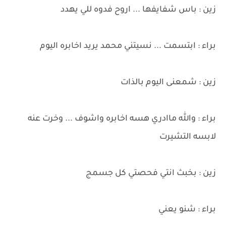
زين : باس شفايفها ... اروح فدوه للي يهدد
براء : ابتسمت ... نسيتني محمد يريد اخابره اليوم
زين : شمعنى اليوم بالذات
براء : والله ماادري هسه اخابره واشوف ... وخرت عنه
لابسه التشيرت
زين : بخبث انتي فحصتي كل جسمج
براء : شنو يعني