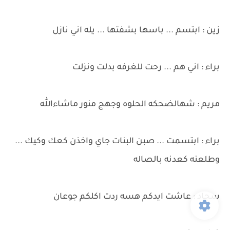
زين : ابتسم ... باسها بشفتها ... يله اني نازل
براء : اني هم ... رحت للغرفه بدلت ونزلت
مريم : شهالضحكه الحلوه وجهج منور ماشاءالله
براء : ابتسمت ... صبن البنات جاي واخذن كعك وكيك ...
وطلعنه كعدنه بالصاله
سجاد : عاشت ايدكم هسه ردت اكلكم جوعان