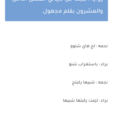
والعشرون بقلم مجهول
نجمه : لج هاي شنوو
براء : باستغراب شنو
نجمه : شبيها ركبتج
براء : لزمت ركبتها شبيها