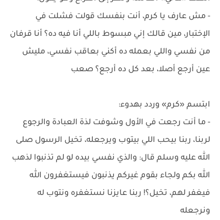
- مش عارف يا كرم، أنت بنفسك قولت فشلت في
الإختبار، مين قالك إني مبسوط باللي أنا فيه ده؟ أنا قرفان
من نفسي واللي بعمله ده أكني بعاقب نفسي، مليش
عين أرجع أصلا، بعد كل ده أرجع؟ صعب
ابتسم «كرم» وردد بهدوء:
- ما أنت رجعت في الأول وشوفت لذة العبادة والرجوع
لربنا، ربنا بيحب اللي بيتوب ويرجعله، تخيل الرسول صلى
الله عليه وسلم قال: والذي نفسي بيده لو لم تذنبوا لذهب
الله بكم ولجاء بقوم غيركم يذنبون فيستغفرون الله
فيغفر لهم، تخيل؟! ربنا عايزنا نستغفره ونتوب له
ونرجعله