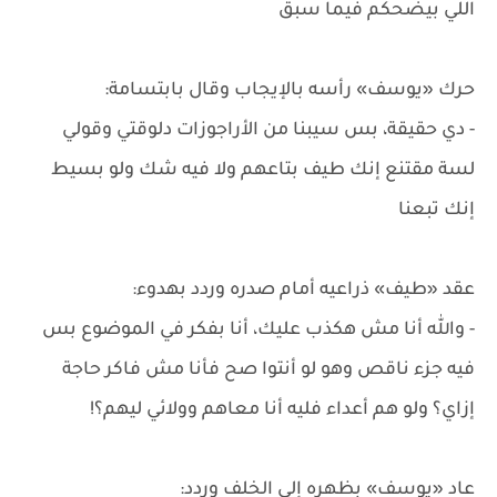
اللي بيضحكم فيما سبق
حرك «يوسف» رأسه بالإيجاب وقال بابتسامة:
- دي حقيقة، بس سيبنا من الأراجوزات دلوقتي وقولي
لسة مقتنع إنك طيف بتاعهم ولا فيه شك ولو بسيط
إنك تبعنا
عقد «طيف» ذراعيه أمام صدره وردد بهدوء:
- والله أنا مش هكذب عليك، أنا بفكر في الموضوع بس
فيه جزء ناقص وهو لو أنتوا صح فأنا مش فاكر حاجة
إزاي؟ ولو هم أعداء فليه أنا معاهم وولائي ليهم؟!
عاد «يوسف» بظهره إلى الخلف وردد: