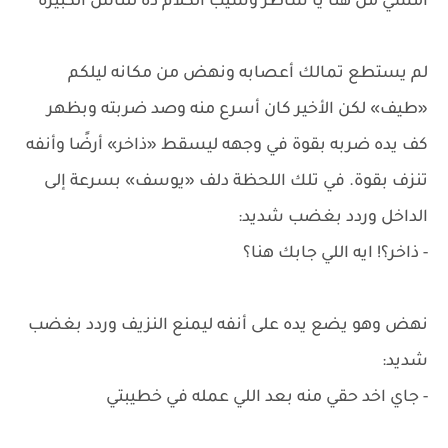
امشي من هنا يا شاطر وسيب الكلام ده للناس الكبيرة
لم يستطع تمالك أعصابه ونهض من مكانه ليلكم
«طيف» لكن الأخير كان أسرع منه وصد ضربته وبظهر
كف يده ضربه بقوة في وجهه ليسقط «ذاخر» أرضًا وأنفه
تنزف بقوة. في تلك اللحظة دلف «يوسف» بسرعة إلى
الداخل وردد بغضب شديد:
- ذاخر؟! ايه اللي جابك هنا؟
نهض وهو يضع يده على أنفه ليمنع النزيف وردد بغضب
شديد:
- جاي اخد حقي منه بعد اللي عمله في خطيبتي