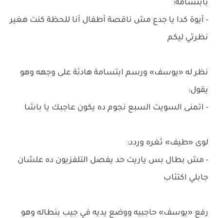
بابتسامة:
- أيوة كدا يا جدع مش ناقصة أطفال أنا للحظة كنت هغير
نظرتي ليكم
نظر له «يوسف» ورسم ابتسامة هادئة على وجهه وهو
يقول:
- اتمنى السويت السبع نجوم ده يكون عاجبك يا باشا
لوى «طيف» ثغره وردد:
- مش بطال بس ياريت حد يفصل التلفزيون ده علشان
جابلي اكتئاب
رفع «يوسف» حاجبيه ووضع يديه في جيب بنطاله وهو