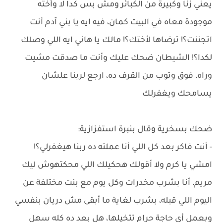
يعني زنا وكبيرة من الكبائر ومش بس كدا لا وأخته
موجودة معاه في البيت كمان، فيه ايه يا بني آدم أنت
اتجننت؟! ترضاها لأختك؟! مالك يا هاني ايه اللي وصلك
لكدا؟! الشيطان ضحك عليك وأنت ما صدقت مشيت
وراه، فوق وتوب من القرف ده، ارجع لربنا علشان
يسامحك ويغفرلك
ضحك بسخرية وقال بنبرة استفزازية:
- أنت فاكر بعد كل اللي أنا عملته ده ربنا هيغفرلي؟!
امشي يا كرم ولا أقولك هحكيلك اللي محكتهوش ليك
مريم، أنا بشرب مخدرات وكل يوم مع بنت مختلفة عن
اليوم اللي قبله، بشرب لغاية ما أبقى مش دريان بنفسي
وبعمل أي حاجة حرام تتخيلها، هل بعد ده كله سهل