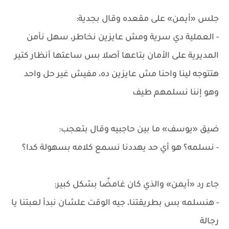
جلس «أيمن» على مقعده وقال بجدية:
- العملية دي سرية ومش عايزين نخاطر، سهل نأمن
المديرية على الأمان بتاعها أصلا بس ساعتها أنظار كتير
هتتوجه لينا واحنا مش عايزين ده، مفيش غير حل واحد
وهو إننا نسلمهم طيف
ضيق «يوسف» ما بين حاجبيه وقال بتعجب:
- نسلمه؟ هو أي حد يهددنا نسمع كلامه بسهولة كدا؟
جاء رد «أيمن» والذي كان غامضًا بشكل كبير:
- هنسلمه بس بطريقتنا، جيه الوقت علشان نبدأ لعبتنا يا
رجالة