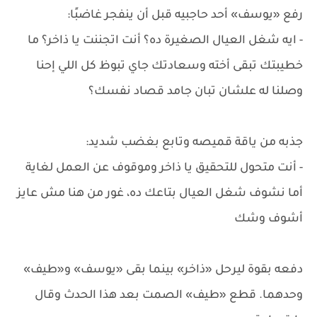
رفع «يوسف» أحد حاجبيه قبل أن ينفجر غاضبًا:
- ايه شغل العيال الصغيرة ده؟ أنت اتجننت يا ذاخر؟ ما
خطيبتك تبقى أخته وسعادتك جاي تبوظ كل اللي إحنا
وصلنا له علشان تبان جامد قصاد نفسك؟
جذبه من ياقة قميصه وتابع بغضب شديد:
- أنت متحول للتحقيق يا ذاخر وموقوف عن العمل لغاية
أما نشوف شغل العيال بتاعك ده، غور من هنا مش عايز
أشوف وشك
دفعه بقوة ليرحل «ذاخر» بينما بقى «يوسف» و«طيف»
وحدهما. قطع «طيف» الصمت بعد هذا الحدث وقال