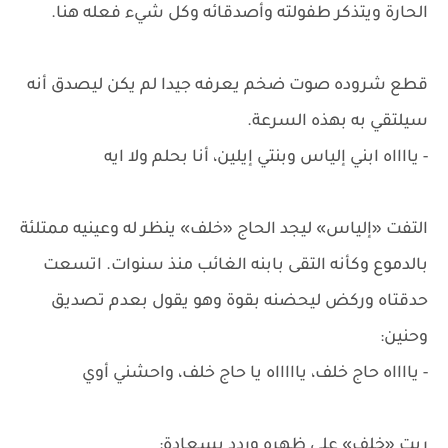
الحارة ويتذكر طفولته وأصدقائه وكل شيء فعله هنا.
قطع شروده صوت ضخم يعرفه جيدا لم يكن ليصدق أنه
سيلتقي به بهذه السرعة.
- يااااه ابني إلياس وبنتي إيلين، أنا بحلم ولا ايه
التفت «إلياس» ليجد الحاج «خلف» ينظر له وعينيه ممتلئة
بالدموع وكأنه التقى بابنه الغائب منذ سنوات. اتسعت
حدقتاه وركض ليحضنه بقوة وهو يقول بعدم تصديق
وحنين:
- يااااه حاج خلف، ياااااه يا حاج خلف، واحشني أوي
ربت «خلف» على ظهره وردد بسعادة: