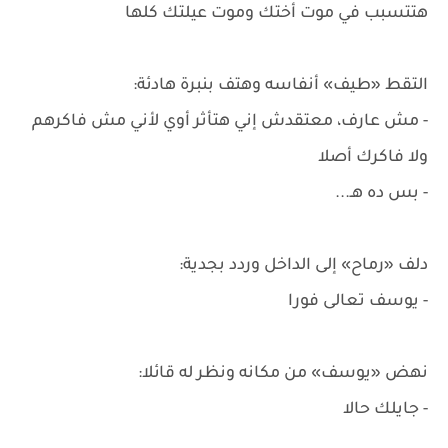
هتتسبب في موت أختك وموت عيلتك كلها
التقط «طيف» أنفاسه وهتف بنبرة هادئة:
- مش عارف، معتقدش إني هتأثر أوي لأني مش فاكرهم
ولا فاكرك أصلا
- بس ده هـ...
دلف «رماح» إلى الداخل وردد بجدية:
- يوسف تعالى فورا
نهض «يوسف» من مكانه ونظر له قائلا:
- جايلك حالا