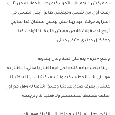
- معرفش، اليوم اللي اتجرت فيه رجلي للحوار ده من تاني،
زعلت أوي من نفسي ومبقتش طايق أبص لنفسي في
المراية، قولت أكيد ربنا مش بيحبني علشان كدا سابني
أرجع لده، قولت خلاص مفيش فايدة أنا اتولدت كدا
وهفضل كدا دي هتبقى حياتي
وضع «كرم» يده على كتفه وقال بهدوء:
- ربنا بيحب عباده كلهم لكن فيه اختبار يا هاني، الاختبار ده
هو اللي أنت اتحطيت فيه وللأسف فشلت، ربنا بيختبرنا
علشان يعرف صدق عبادتنا وصدق اتباعنا له وهل مع أول
سلمة هنقعها هنستسلم ولا هنلجأ له ونرجعله
التقط «هاني» أنفاسه ونظر إلى الفراغ وهو يقول: