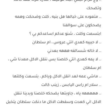
.. وج مرام خبلتي البت عوفيها ، ساره مرت فهد كالت
وتضحك
.. متعوده على خبالها هل بنيه ، كلت وضحكت وهمه
يضحكون على سوالفنا
ابتسمت وكلت ، شنو عدكم اساعدكم بي ؟
.. لا حبيبه كعدي انتي عروس ، ام سلطان
.. لا خاله شسالفه هههه بعدني
.. لا يمه كعدي انتي خلصنا بس ننقل الاكل معدنا شي ،
ام سلطان
.. ماشي عمه لعد انقل الاكل وياكم ، بتسمت وكلتها
.. سلار ام راس اليابس ، زينب كالت
.. هههههه ياه ، جاوبتها بضحكه خلصنا وبدينا ننقل
الاكل اني كعدت وسفطت الاكل ما دنكت سلطان يتخبل