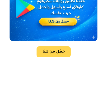
حمّل من هنا