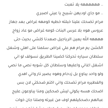
.. ههههههه يلا تعبت
.. مو جاي اوديهن شبيج يا عيني اصبري
مرام تضحك علينا خبلته خطيه كومهه غراض بعد جهاز
عروس هوه بلا عرس البنات كومه غراض مو عاد زواج
ههههه الله يعين الرياجيل صعدنا كلشي بحيث حتى
الكشن يم مرام هم علي غراض سلمنا على اهلي وشغل
سلطان سياره تحركنا كضينا الطريق نسولف لو اني
اشغل اغاني واعليها وسلطان كل شويه نصي ما نصي
ولو واحد يباوع بل زدحام وهوه يصير نار واني اهدي
والفطيره مرام تضحك واني اكتم ضحكتي لان بس
اضحك هسه يكولي ليش ضحكين ومنا يباوعون عليج
عبالهم دضحكيلهم اوف من غيرته وصلنا جان خوات