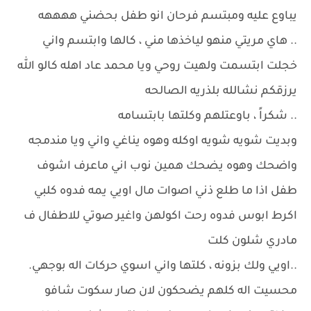
يباوع عليه ومبتسم فرحان انو طفل بحضني ههههه
.. هاي مريتي منهو لياخذها مني ، كالها وابتسم واني
خجلت ابتسمت ولهيت روحي ويا محمد عاد اهله كالو الله
يرزقكم نشالله بلذريه الصالحه
.. شكراً ، باوعتلهم وكلتها بابتسامه
وبديت شويه شويه اوكله وهوه يناغي واني ويا مندمجه
واضحك وهوه يضحك همين نوب اني ماعرف اشوف
طفل اذا ما طلع ذني اصوات مال اويي يمه فدوه كلبي
اكرط ابوس فدوه رحت اكولهن واغير صوتي للاطفال ف
مادري شلون كلت
..اويي ولك بزونه ، كلتها واني اسوي حركات اله بوجهي.
محسيت اله كلهم يضحكون لان صار سكوت شافو