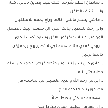
.. سلطان اكطع شر منا اهلك عيب بعدين نحجي ، كتله
واني انشف للطفل
.. ماشي يسلار ماشي ، كالها وراح يمهم للاستقبال
واني رحت للمطبخ جانت المره الي تنضف البيت دتغسل
المواعين ولبنات ديفرغون الاكل وساره تصب الجاي
.. روحي كعدي هناك هسه نجي لا تصير بيج ريحه زفر ،
كالتها نرمين
.. عادي حبي بس زينب وين جنطه غراض محمد خل ابدله
خطيه حتى ينام
.. ايي من رحم الله والديج خلصيني من نحاسته هل
فصعون تلكيها جوه الدرج
.. ههههه دسكتي ينكرط اصلاً
.. اي عود من تخلفين سوي ينكرط خيه ،