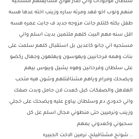
سلطان موجودات واني صار هواي مشايفتهم مستحيه
منهم ونوب اخو فهد ومرته ساره وزينب اخته عدها هسه
طفل بكته كلتلم جانت مزوجه جديد ف جابت عمره هسه
اقل سنه مهم البيت كلهم ملتمين بديت اسلم واني
مستحيه اني جانو كاعدين بل استقبال كلهم سلمت على
بنات وهمه فرحانيين ويهوسون ويهلهون وجهال ركضو
على سلطان وفرحانين وهوه يشيل ويبوس بيهم
ويضحك ومرام وياهم مشتاقتلهم وشون هيه متحب
الهلاهل والصفكات كبل كعدت لان حامل وبدت صفك
واني خدودي دم وسلطان يباوع عليه ويضحك على خجلي
وزينب ونرميين حتى منطوني مجال اسلم عل كل
سحبوني وكعدوني يمهم
.. شونج مشتاقيلج، نرمين الاخت الجبيره