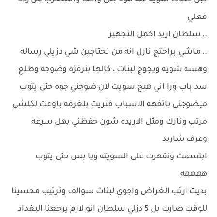
كبل بعدت شويه عنه هوه بقى واكف واستغرب من رده
فعلي
.. سلطان اريد اكمل التجهيز
.. ماشي براحتج نازل انه من تحتاجين شي دزيلي رساله
وهسه شويه ويجوج لبنات ، كالها بنرفزه وضوجه وطلع
سد باب ورا اني هيج سويت لان ضوجني جوه حتى يتوب
ميضوجني باتفهه الاسباب فتريت بلغرفه باوعت لكلشي
مرتب ونازك ومثل الاريده شون حفظني بهل سرعه
وعرف شاريد
ابتسمت ونقهرت على السويته ويا بس حتى يتوب
ههههه
بديت ارتب الغراض واجوي لبنات سوالف وترتيب محسينا
للوقت صارت بل 5 دزلي سلطان انو لازم يرجعنا البغداد