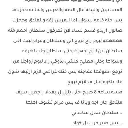
اني وسلطان صرنه يوميه نشتري اشياء وحجزت
الفساتيين والبدله مال الحنه والعرس والقاعه حجزناها
بس حنه قاعه نسوان اما العرس زفه وللفندق وحجزت
صالون اريدو قسم نساء لان تعرفون سلطان اممم منه
هههههه ليوم راح نروح اني وسلطان ومرام لبيت اخل
سلطان لان لازم اجهز غرفتي سلطان جاب لغرفه
وسواها وكلي معليج كلشي بذوقي راد ليوم زواجنا من
نرجع اشوفها مفاجئه بس كتله غراضي لازم ارتبها شون
عاد بلكوه قبل ف لازم نروح
هسه ساعه 8 صبح ،حتى بليل ل بغداد راجعين سيف
ملتحق جان اجه ويانا ف بس مرام تشوف اهلها
.. سلطان تعال ساعدني
.. بس صبر خرب بل كواد