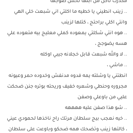
مكدرت تاكل من ابنها نحس ضوجها
.. زينب انطيني يا خطيه ما اكلتي اني شبعت خلي الهي
وانتي اكلي براحتج ، كتلها لزينب
.. هوه انتي شكلتي يمعوده كملي معليج بيه متعوده علي
هسه يضوجج ،
.. لا والله شبعت قابل خجلانه جيبي اوكله
.. ماشي ،
انطتني يا وشلته يمه فدوه مدنفش وخدوده حمر وعيونه
مجروره وحنطي وشعره خفيف وريحته بوتره جنن ضحكت
عليي من باوعلي وصفن
.. شو هذا صفن عليه ههههه
.. خيه نعجب بيج سلطان مرتك راح ناخذها لحمودي عيني
، كالتها زينب وتضحك همه ضحكو وباوعت على سلطان