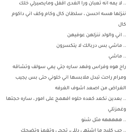
.. لا يمه انه تعبان ورا الغدى اقفل ومايصيرلي خلك
ننزلها هسه احسن ، سلطان كال وكام وكف اني داكوم
كال
.. اني والولد ننزلهن عوفيهن
.. ماشي بس دربالك لا يتكسرون
.. ماشي
راح هوه وفراس وفهد ساره جتي يمي سولف وتشاقه
ومرام راحت تبدل ملابسها اني خلوني حتى بس يجيب
الغراض من اصعد اشوف الغرفه
.. بعدين نكعد كعده حلوه افهمج على امور ، ساره حجتها
وغمزتلي
.. هههههه مثل شنو
.. حب كلبج ما اشتهى دللي، تحجي وتغمز وتضحك