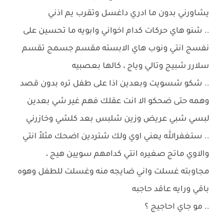
يشاورني بدون ما ادري داغسل وتقرب يم اذني
.. شنو هاي حركات كدام اخواني وابويه ما تحسين على
نفسج انتي ونوب هاي الابسته مقسم جسمج تقسم
سلارر شبيج وتالي وياج ، كالها بعصبيه
.. شكو شسويت وبعدين اذا على طفل تره بدون قصد
وهمه حتى ضحكو الا انت عقلك فهم غير شي بعدين
لبسي شبي عريض وزين شلبس بعد كلشي وخازرني
.. ستغفرالله يعني اوي ولك شتردين اضحك مثلاً انتي
والاوي ماتج صغيره انتي كدامهم سويين هيج ،
مجاوبته غسلت واني ضايجه منه وغسلت للطفل وهوه
باقي ورايه عاقد حاجبه
.. مو جاي احاجيج ؟