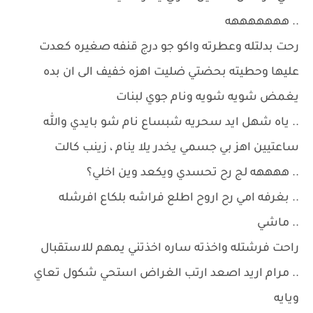
.. هههههههه
رحت بدلتله وعطرته واكو جو درج قنفه صغيره كعدت
عليها وحطيته بحضتي ضليت اهزه خفيف الى ان بده
يغمض شويه شويه ونام جوي لبنات
.. ياه شهل ايد سحريه شبساع نام شو بايدي والله
ساعتيين اهز بي جسمي يخدر يلا ينام ، زينب كالت
.. ههههه لج رح تحسدي ويكعد وين اخلي؟
.. بغرفه امي رح اروح اطلع فراشه بلكاع افرشله
.. ماشي
راحت فرشتله واخذته ساره اخذتني يمهم للاستقبال
.. مرام اريد اصعد ارتب الغراض استحي شكول تعاي
ويايه