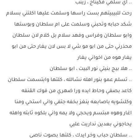
.. اي سلمي فكيناج ، زينب
رحت للبيبيتهم بست راسها وسلمت عليها اكلتني بسلام
شكد حبابه وتحبني وسلمت على ام سلطان وبوستها
وابو سلطان وفراس وفهد سلام بل كلام لان سلطان
محذرني حتى من ابو مو شي لا بس لان يغار حتى من ابو
يغار هوه من اخواني يغار
.. هلا بيج بنيتي نور البيت ، ابو سلطان
.. تسلم عمو بنور اهله نشالله ، كلتها وابتسمت سلطان
كاعد بصفي وحاط ايده ورا ضهري من فوك القنفه
وكلشويه باصابعه ينغز بخفه جتفي واني استحي ومنا
اغار وهوه مبتسم ويحجي ولا يمه واني بلكوه ثابته واهله
يحاجوني بعدين نداريت عليي
.. سلطان حباب وخر ايدك ، كلتها بصوت ناصي