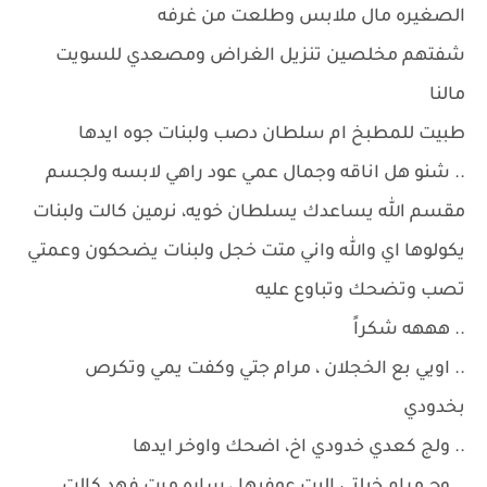
الصغيره مال ملابس وطلعت من غرفه
شفتهم مخلصين تنزيل الغراض ومصعدي للسويت
مالنا
طبيت للمطبخ ام سلطان دصب ولبنات جوه ايدها
.. شنو هل اناقه وجمال عمي عود راهي لابسه ولجسم
مقسم الله يساعدك يسلطان خويه، نرمين كالت ولبنات
يكولوها اي والله واني متت خجل ولبنات يضحكون وعمتي
تصب وتضحك وتباوع عليه
.. هههه شكراً
.. اويي بع الخجلان ، مرام جتي وكفت يمي وتكرص
بخدودي
.. ولج كعدي خدودي اخ، اضحك واوخر ايدها