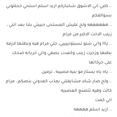
.. كلبي اني الاشوق شخباركم اريد اسلم استحي خجلتوني
بسوالفكم
.. ههههههه ولج عليش المستحى حبيبتي بتنا بعد انتي ،
زينب الاخت الاكبر من مرام
.. يااا واني شنو نسيتونييييي، جتي مرام هيه وبطنها لازمه
بطنها وزحزت زينب وكعدت بصفي واني خربانه ضحك
على حركاتها
.. ياه ياه يستار مو بنيه مصيبه ، نرمين
.. ولج صار شكد مشايفتني بچذب كعدوني بنصكم ، مرام
كالت وهيه تتصنع العصبيه
اني كمت
.. اريد اسلم ههههه