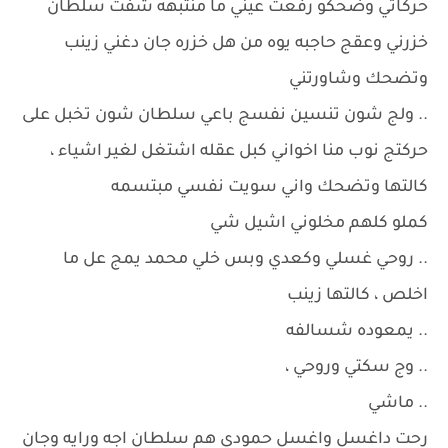
حركاتي وضحكو رفعت عيني ما منتبهه شفت سلطان
خزرني وعقج حاجبه يوه من هل خزره جان دغني زينب
وتضحك وشاورتني
.. ولج شون تنسين نفسج باعي سلطان شون تخبل على
حركتج نوب منا اخواني كبل عقله اشتغل لغير اشياء ،
كالتها وتضحك واني سويت نفسي مبتسمه
كملو كلهم مخلوني اشيل شي
.. روحي غسلي وكعدي وبس خلي محمد يمج عل ما
اخلص ، كالتها زينب
.. يمعوده شسالفه
.. وج سكتي وروحي ،
.. ماشي
رحت داغسل واغسل حمودي هم سلطان اجه ورايه وجان