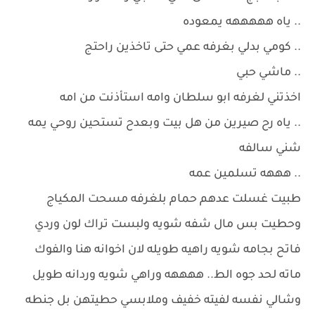
.. ياه هههههه يمعوده
.. كومي بدلي بغرفه عمي حتى تاخذين راحتج
.. ماشي حبي
اخذتني لغرفه ابو سلطان وامه استأذنت من امه
.. ياه رح صيرين من هل بيت وبعدح تستحين روحي يمه
شني سالفه
.. هههه تسلمين عمه
طبيت غسلت عدهم حمام بلغرفه مسحت المكياج
وحطيت بس مال شفه شويه ولبست تراك لون وردي
فاتح بجامه شويه راهيه طويله لان اخوانه هنا والفوك
ماته لحد جوه الط.. ههههه وراهي شويه وردانه طويل
وشالي نفسه لفيته خفيف وملابسي حطيتهن بل جنطه