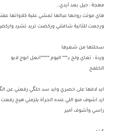
مهجة : حيل بعد أيدي..
هاي موتت روحها عبالها تمشي علية كلاواتها عفت
ورجعت للثانية شافتني وركضت تريد تشرد واركض
سحلتها من شعرها
وردة : تعاي ولج بـ*** اليوم *****انعل ابوج لابو
الخلفج
ايد لافها على خصري وايد سد حلگي رفعني عن الگ
ارد اشوف منو اللي عنده الجرأة يلزمني هيج رفعت
راسي وأشوف أمير