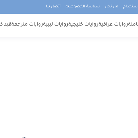
استخدام
من نحن
سياسة الخصوصيه
أتصل بنا
املة
روايات عراقية
روايات خليجية
روايات ليبية
روايات مترجمة
قيد كت