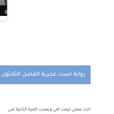
رواية لست غجرية الفصل الثلاثون بق
اجت عمتي لزمت امي وبعدت المرة الثانية عني