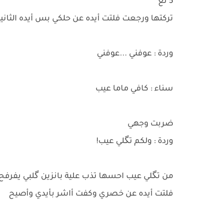
5 تع
تركتها ورجعت فلتت أيده عن حلكي بس أيده الثا
وردة : عوفني ...عوفني
سناء : كافي ماما عيب
ضربت وجهي
وردة : ولكم تگلي عيب!
من تگلي عيب احسها تذب علية بانزين گلبي يفرفح
فلتت أيده عن خصري وكفت أاشر بأيدي وأصيح