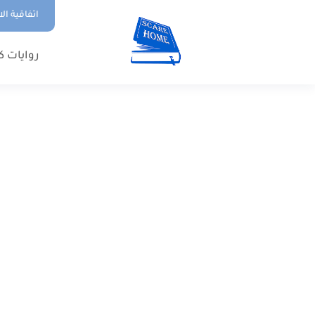
اتفاقية ال
روايات ك