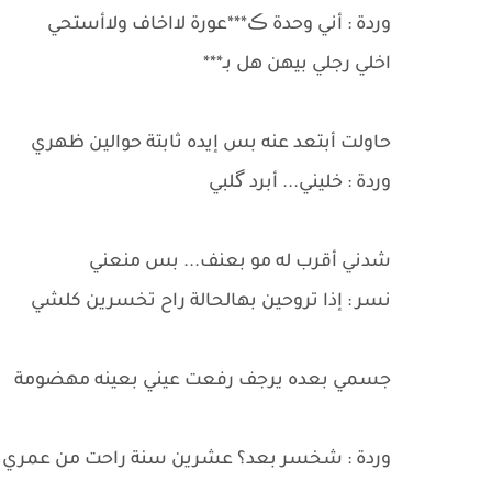
وردة : أني وحدة ڪ***عورة لااخاف ولاأستحي
اخلي رجلي بيهن هل بـ***
حاولت أبتعد عنه بس إيده ثابتة حوالين ظهري
وردة : خليني... أبرد گلبي
شدني أقرب له مو بعنف... بس منعني
نسر : إذا تروحين بهالحالة راح تخسرين كلشي
جسمي بعده يرجف رفعت عيني بعينه مهضومة
وردة : شخسر بعد؟ عشرين سنة راحت من عمري 