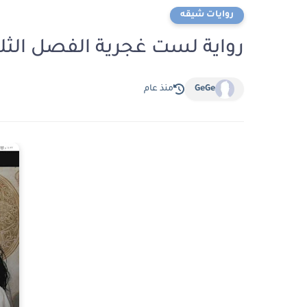
روايات شيقه
رواية لست غجرية الفصل الثلاثون 30 بقلم روز
GeGe
منذ عام