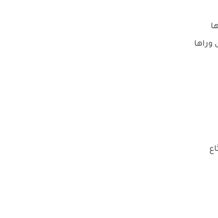
ها
 وراها
اع