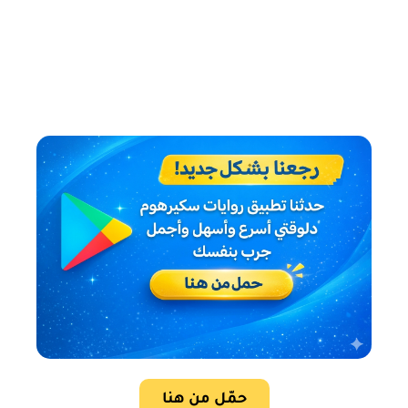
حمّل من هنا