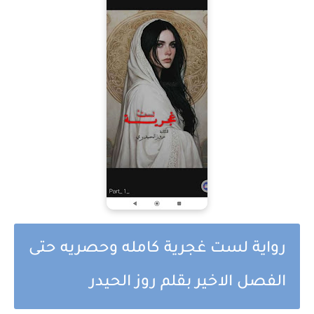
رواية لست غجرية كامله وحصريه حتى
الفصل الاخير بقلم روز الحيدر