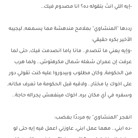
-إيه اللي انتَ بتقوله ده؟ انا مصدوم فيك..
رددها "المنشاوي" بملامح مندهشة مما يسمعه, ليجيبه
الأخير بكره حقيقي:
-وإيه يعني ما تنصدم.. مانا ياما انصدمت فيك, حتى لما
عرفت إن عمران شغله شمال مكرهتوش.. ولما هرب
من الحكومة, وكان مطلوب وبيدوروا عليه كنت تقولي دور
على اخوك يا مختار.. ولاقيه قبل الحكومة ما تعرف مكانه,
وسفره في أي مكان بره, اخوك مينفعش يجراله حاجة..
انفجر "المنشاوي" بهِ مرددًا بغضب:
-ده ابني.. مهما عمل ابني, عاوزني اعمل فيه إيه حتى لو