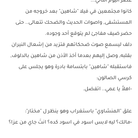
عصر اليوم التالي...
كانوا مجتمعين في فيلا "شاهين" بعد خروجه من
المستشفى, واصوات الحديث والضحك تتعالى.. حتى
حضر ضيف مفاجئ لم يتوقع أحد وجوده.
دلف ليسمع صوت ضحكاتهم فتزيد من إشعال النيران
بقلبه, وصل إليهم بعدما أخذ الأذن من شاهين بالدلوف,
فاستقبله "شاهين" بابتسامة بادرة وهو يجلس على
كرسي الصالون:
-اهلاً يا عمي.. اتفضل.
علق "المنشاوي" باستغراب وهو ينظر ل "مختار":
-مالك؟ ليه لابس اسود في اسود كده؟ انتَ جاي من عزا؟