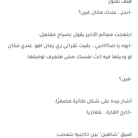
هتف بفتور:
-انجز.. عندك مكان فين؟
ابتهجت معالم الأخير يقول بصياح مفتعل:
-ايوه يا صااااحبي.. بقيت تقراني زي زمان اهو, عندي مكان
لو وديتها فيه انتَ نفسك مش هتعرف توصلها.
-فين؟
أشار بيده على شكل طائرة مصفرًا:
-خارج القارة.. بلغاريا.
ضيق "شاهين" بين حاجبيهِ بتعجب: