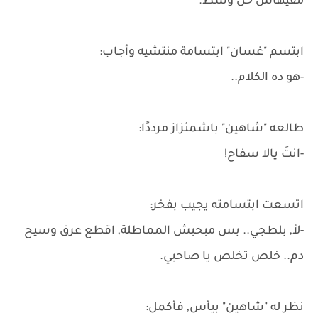
مفيهاش حل وسط.
ابتسم "غسان" ابتسامة منتشيه وأجاب:
-هو ده الكلام..
طالعه "شاهين" باشمئزاز مرددًا:
-انتَ يالا سفاح!
اتسعت ابتسامته يجيب بفخر:
-لأ, بلطجي.. بس مبحبش المماطلة, اقطع عرق وسيح
دم.. خلص تخلص يا صاحبي.
نظر له "شاهين" بيأس, فأكمل: