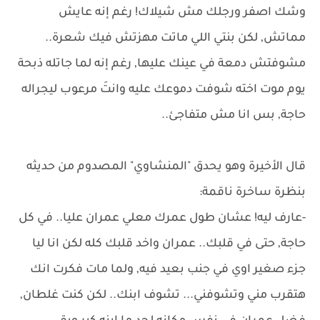
وشك اصفر ورجلك مش شيلاك! رغم إنه عايش
مماتش, لكن بنتي اللي ماتت مهزتش فيك شعرة..
مشوفتش دمعة في عينك عليها, رغم إنه لما جاتله ذبحة
يوم موت اخته شوفت دموعك عليه وانتَ مرعوب ليجراله
حاجة, بس انا مش متفاجئ..
قال الأخيرة وهو يحدق "المنشاوي" المصدوم من حديثه
بنظرة ساخرة ناقمة:
-عارف ليه! عشان طول عمرك معلي عمران عليا.. في كل
حاجة, حتى في قلبك.. عمران واخد قلبك كله لكن انا ليا
جزء صغير اوي في جنب بعيد فيه, ولما مات فكرت انك
هتقرب مني وتشوفني... تشوف ابنك.. لكن كنت غلطان,