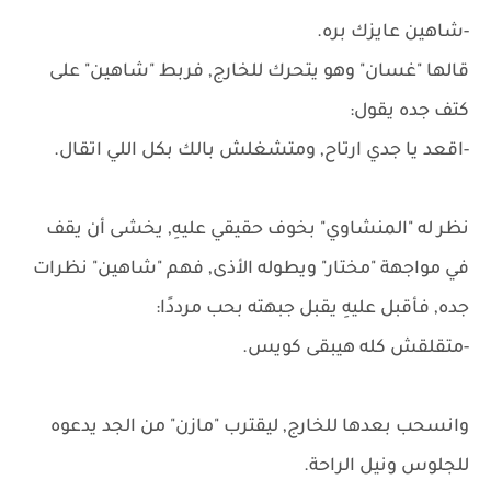
-شاهين عايزك بره.
قالها "غسان" وهو يتحرك للخارج, فربط "شاهين" على
كتف جده يقول:
-اقعد يا جدي ارتاح, ومتشغلش بالك بكل اللي اتقال.
نظر له "المنشاوي" بخوف حقيقي عليهِ, يخشى أن يقف
في مواجهة "مختار" ويطوله الأذى, فهم "شاهين" نظرات
جده, فأقبل عليهِ يقبل جبهته بحب مرددًا:
-متقلقش كله هيبقى كويس.
وانسحب بعدها للخارج, ليقترب "مازن" من الجد يدعوه
للجلوس ونيل الراحة.