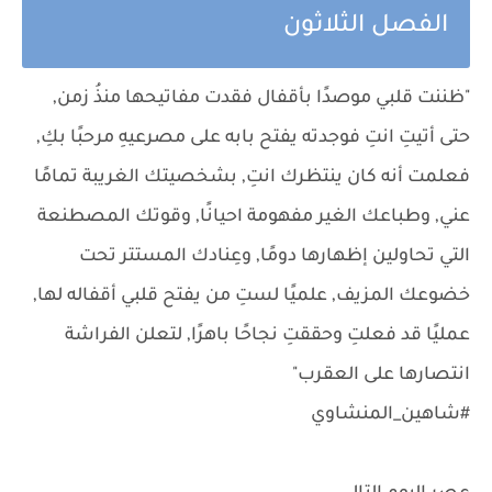
الفصل الثلاثون
"ظننت قلبي موصدًا بأقفال فقدت مفاتيحها منذُ زمن,
حتى أتيتِ انتِ فوجدته يفتح بابه على مصرعيهِ مرحبًا بكِ,
فعلمت أنه كان ينتظرك انتِ, بشخصيتك الغريبة تمامًا
عني, وطباعك الغير مفهومة احيانًا, وقوتك المصطنعة
التي تحاولين إظهارها دومًا, وعِنادك المستتر تحت
خضوعك المزيف, علميًا لستِ من يفتح قلبي أقفاله لها,
عمليًا قد فعلتِ وحققتِ نجاحًا باهرًا, لتعلن الفراشة
انتصارها على العقرب"
#شاهين_المنشاوي