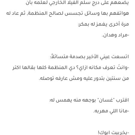
يضعهم على درج سلم الفيلا الخارجي لعلمه بأن
هواتفهم بها وسائل تجسس لصالح المنظمة, ثم عاد له
مرة أخرى يغمز له بمكر:
-مراد وهدان.
اتسعت عيني الأخير بصدمة متسائلاً:
-وانتَ تعرف مكانه ازاي؟ دي المنظمة كلها بقالها اكتر
من سنتين بتدور عليه ومش عارفه توصله.
اقترب "غسان" بوجهه منه يهمس له:
-مانا اللي مهربه.
-يخربيت ابوك!