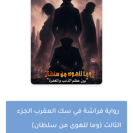
رواية فراشة في سك العقرب الجزء
الثالث (وما للهوى من سلطان)