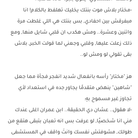
-مختار بلاش موت بنتك يخليك تهلفط بالكلام! انا
مبفرقش بين احفادي, بس بنتك هي اللي غلطت مرة
واتنين وعشرة.. ومش هكدب ان قلبي شايل منها, ومع
ذلك زعلت عليها, وقلبي وجعني لما قولت الخبر, بلاش
بقى تقولي لو ومش لو..
هز "مختار" رأسه بانفعال شديد انفجر فجأة مما جعل
"شاهين" ينهض متقدمًا يجاور جده في استعداد لأي
تجاوز غير مسموح بهِ:
-لا هقول.. عشان دي الحقيقة.. ابن عمران اغلى عندك
مني انا شخصيًا, لو عرفت بس انه تعبان بتبقى هتقع من
طولك, مشوفتش نفسك وانتَ واقف في المستشفى