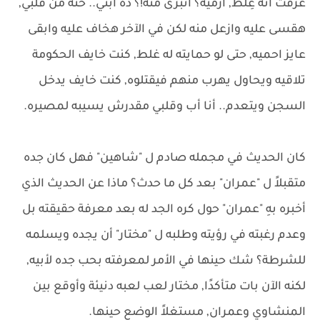
عرفت انه غِلط, ارميه؟ اتبرى منه!؟ ده ابني.. حتة من قلبي,
هقسى عليه وازعل منه لكن في الآخر هخاف عليه وابقى
عايز احميه, حتى لو حمايته له غلط, كنت خايف الحكومة
تلاقيه ويحاول يهرب منهم فيقتلوه, كنت خايف يدخل
السجن ويتعدم.. أنا أب وقلبي مقدرش يسيبه لمصيره.
كان الحديث في مجمله صادم ل "شاهين" فهل كان جده
متقبلاً ل "عمران" بعد كل ما حدث؟ ماذا عن الحديث الذي
أخبره بهِ "عمران" حول كره الجد له بعد معرفة حقيقته بل
وعدم رغبته في رؤيته وطلبه ل "مختار" أن يجده ويسلمه
للشرطة؟ شك حينها في الأمر لمعرفته بحب جده لأبيه,
لكنه الآن بات متأكدًا, مختار لعب لعبه دنيئة وأوقع بين
المنشاوي وعمران, مستغلاً الوضع حينها.