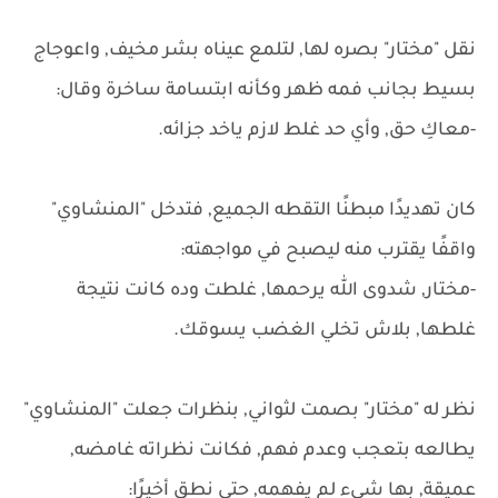
نقل "مختار" بصره لها, لتلمع عيناه بشر مخيف, واعوجاج
بسيط بجانب فمه ظهر وكأنه ابتسامة ساخرة وقال:
-معاكِ حق, وأي حد غلط لازم ياخد جزائه.
كان تهديدًا مبطنًا التقطه الجميع, فتدخل "المنشاوي"
واقفًا يقترب منه ليصبح في مواجهته:
-مختار, شدوى الله يرحمها, غلطت وده كانت نتيجة
غلطها, بلاش تخلي الغضب يسوقك.
نظر له "مختار" بصمت لثواني, بنظرات جعلت "المنشاوي"
يطالعه بتعجب وعدم فهم, فكانت نظراته غامضه,
عميقة, بها شيء لم يفهمه, حتى نطق أخيرًا: