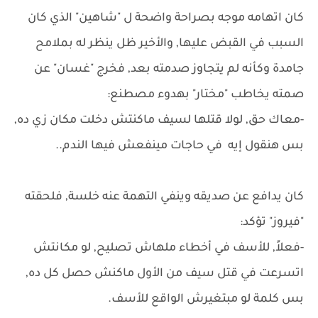
كان اتهامه موجه بصراحة واضحة ل "شاهين" الذي كان
السبب في القبض عليها, والأخير ظل ينظر له بملامح
جامدة وكأنه لم يتجاوز صدمته بعد, فخرج "غسان" عن
صمته يخاطب "مختار" بهدوء مصطنع:
-معاك حق, لولا قتلها لسيف ماكنتش دخلت مكان زي ده,
بس هنقول إيه في حاجات مينفعش فيها الندم..
كان يدافع عن صديقه وينفي التهمة عنه خلسة, فلحقته
"فيروز" تؤكد:
-فعلاً, للأسف في أخطاء ملهاش تصليح, لو مكانتش
اتسرعت في قتل سيف من الأول ماكنش حصل كل ده,
بس كلمة لو مبتغيرش الواقع للأسف.