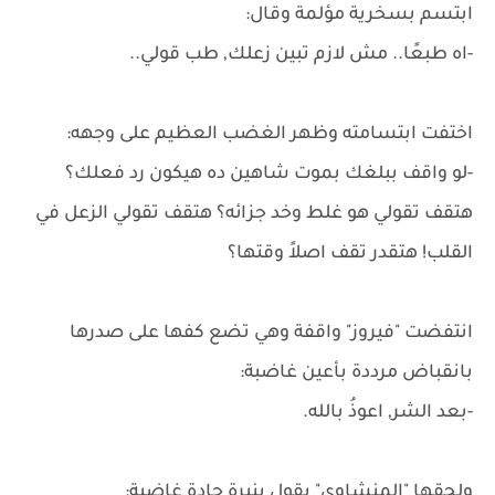
ابتسم بسخرية مؤلمة وقال:
-اه طبعًا.. مش لازم تبين زعلك, طب قولي..
اختفت ابتسامته وظهر الغضب العظيم على وجهه:
-لو واقف ببلغك بموت شاهين ده هيكون رد فعلك؟
هتقف تقولي هو غلط وخد جزائه؟ هتقف تقولي الزعل في
القلب! هتقدر تقف اصلاً وقتها؟
انتفضت "فيروز" واقفة وهي تضع كفها على صدرها
بانقباض مرددة بأعين غاضبة:
-بعد الشر, اعوذُ بالله.
ولحقها "المنشاوي" يقول بنبرة حادة غاضبة: