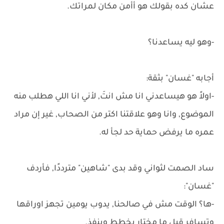
عشان كده بقولك هو أأمن مكان لمراتك.
-وهو ليه يساعدنا؟
أجابه "غسان" بثقة:
-اولاً هو هيساعدني انا مش انتَ, لأني انا اللي هطلب منه
الموضوع, وانا وهو علاقتنا اكتر من الصحاب, غير إن مراد
عمره ما يرفض حماية حد لجأ له.
ساد الصمت لثواني وقد بدى "شاهين" مترددًا, فأردف
"غسان":
-ها؟ الوقت مش في صالحنا, يدوب يومين تجهز اوراقها
وتسافر قبل ما مختار يخطط وينفذ.