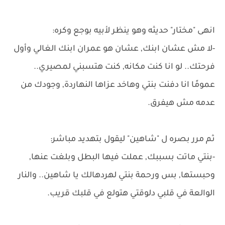
انهى "مختار" حديثه وهو ينظر لأبيه بوجع وكره:
-لا مش عشان ابنك, عشان هو عمران ابنك الغالي وأول
فرحتك.. لو انا كنت مكانه, كنت هتسبني لمصيري..
عمومًا انا دفنت بنتي وهاخد عزاها النهاردة, وجودك من
عدمه مش هيفرق.
ثم مرر بصره ل "شاهين" ليقول بتهديد مباشر:
-بنتي ماتت بسببك, عملت فيها البطل وبلغت عنها,
وحبستها, بس ورحمة بنتي لهردهالك يا شاهين.. والنار
الوالعة في قلبي دلوقتي هتولع في قلبك قريب.