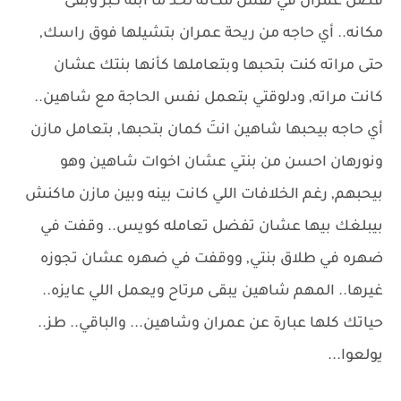
فضل عمران في نفس مكانه لحد ما ابنه كبر وبقى
مكانه.. أي حاجه من ريحة عمران بتشيلها فوق راسك,
حتى مراته كنت بتحبها وبتعاملها كأنها بنتك عشان
كانت مراته, ودلوقتي بتعمل نفس الحاجة مع شاهين..
أي حاجه بيحبها شاهين انتَ كمان بتحبها, بتعامل مازن
ونورهان احسن من بنتي عشان اخوات شاهين وهو
بيحبهم, رغم الخلافات اللي كانت بينه وبين مازن ماكنش
بيبلغك بيها عشان تفضل تعامله كويس.. وقفت في
ضهره في طلاق بنتي, ووقفت في ضهره عشان تجوزه
غيرها.. المهم شاهين يبقى مرتاح ويعمل اللي عايزه..
حياتك كلها عبارة عن عمران وشاهين... والباقي.. طز..
يولعوا...