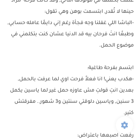
علمت بحملها في مولودها الثاني, وقد كانت فرحة "مراد"
حينها لا تُقدر, ابتسمت بوهن وهي تقول:
-الباشا اللي غفلنا وجه فجأة رغم إني دايمًا عامله حسابي,
وطبعًا انتَ فرحان بيه قد الدنيا عشان كنت بتكلمني في
موضوع الحمل.
ابتسم بفرحة طاغية:
-هكدب يعني! انا فعلاً فرحت اوي لما عرفت بالحمل,
بعدين انتِ قولتِ مش عاوزه حمل غير لما ياسين يكمل
3 سنين, وياسين دلوقتي سنتين و3 شهور.. مفرقتش
كتير.
رفعت اصبعها باعتراض: