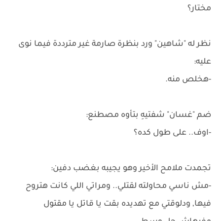
مختار؟
نظر له "شاهين" ورد بنظرة صارمة غير مترددة فيما نوى
عليه:
-هخلص منه.
ضم "غسان" شفتيهِ بتأوه مصطنع:
-اوف.. على طول كده؟
تجمدت ملامح الأخير وهو يجيبه بغضب دفين:
-مش ناسي محاولته لقتلي.. ومراتي اللي كانت هتروح
فيها, ودلوقتي مع تهديده بقت يا قاتل يا مقتول