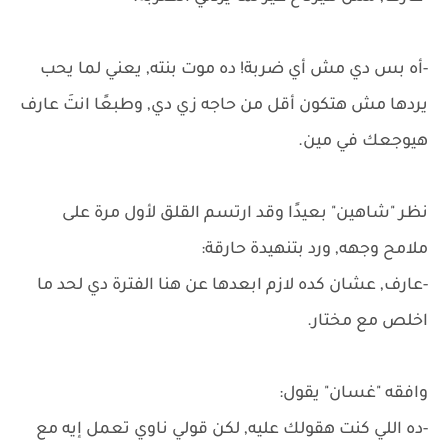
-أه بس دي مش أي ضربة! ده موت بنته, يعني لما يحب
يردها مش هتكون أقل من حاجه زي دي, وطبعًا انتَ عارف
هيوجعك في مين.
نظر "شاهين" بعيدًا وقد ارتسم القلق لأول مرة على
ملامح وجهه, ورد بتنهيدة حارقة:
-عارف, عشان كده لازم ابعدها عن هنا الفترة دي لحد ما
اخلص مع مختار.
وافقه "غسان" يقول:
-ده اللي كنت هقولك عليه, لكن قولي ناوي تعمل إيه مع