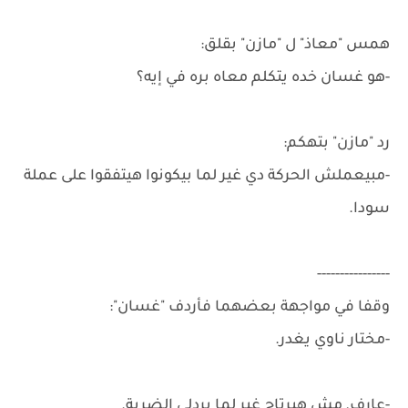
همس "معاذ" ل "مازن" بقلق:
-هو غسان خده يتكلم معاه بره في إيه؟
رد "مازن" بتهكم:
-مبيعملش الحركة دي غير لما بيكونوا هيتفقوا على عملة
سودا.
----------------
وقفا في مواجهة بعضهما فأردف "غسان":
-مختار ناوي يغدر.
-عارف, مش هيرتاح غير لما يردلي الضربة.