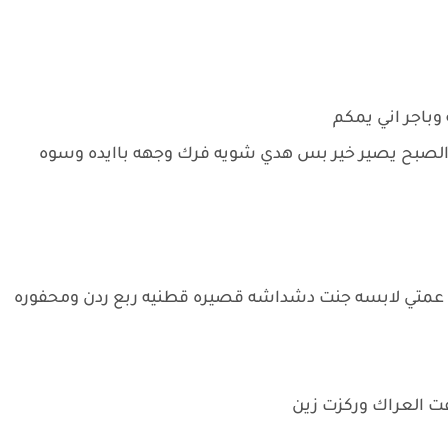
وباجر اني يمكم
 الصبح يصير خير بس هدي شويه فرك وجهه باايده وسوه
متي لابسه جنت دشداشه قصيره قطنيه ربع ردن ومحفوره
 العراك وركزت زين