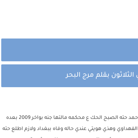
لثلاثون بقلم مرج البحر
محمد دك عليه كتله ماكو شي بس راح اروح لبيت احمد حته الصبح الحك ع محكمه مالتها جنه بواخر 2009 بعده
فهداوي وهذي هويتي عندي حاله وفاه ببغداد ولازم اطلع حته