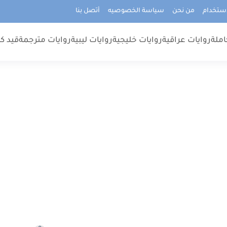
استخدام
من نحن
سياسة الخصوصيه
أتصل بنا
املة
روايات عراقية
روايات خليجية
روايات ليبية
روايات مترجمة
قيد كت