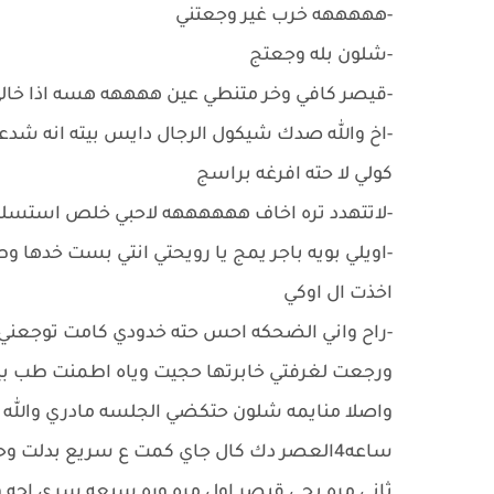
-هههههه خرب غير وجعتني
-شلون بله وجعتج
-قيصر كافي وخر متنطي عين ههههه هسه اذا خا
-اخ والله صدك شيكول الرجال دايس بيته انه شدعيل
كولي لا حته افرغه براسج
-لاتتهدد تره اخاف ههههههه لاحبي خلص استسل
-اويلي بويه باجر يمج يا رويحتي انتي بست خده
اخذت ال اوكي
-راح واني الضحكه احس حته خدودي كامت توجعني
ورجعت لغرفتي خابرتها حجيت وياه اطمنت طب بي
واصلا منايمه شلون حتكضي الجلسه مادري والله 
ساعه4العصر دك كال جاي كمت ع سريع بدلت 
ثاني مره يجي قيصر اول مره وره سبعه سرى اجه 