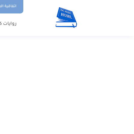
اتفاقية ال
روايات ك