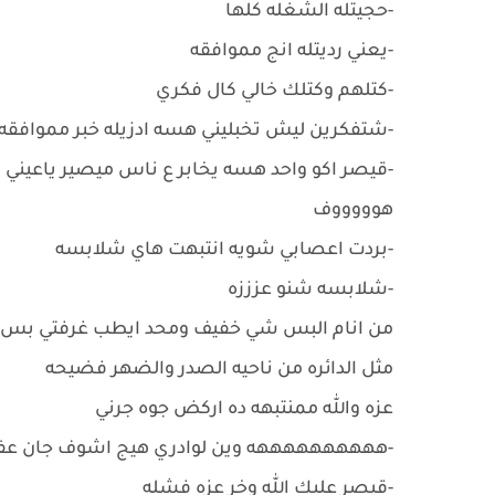
-حجيتله الشغله كلها
-يعني رديتله انج مموافقه
-كتلهم وكتلك خالي كال فكري
-شتفكرين ليش تخبليني هسه ادزيله خبر مموافقه 
-قيصر اكو واحد هسه يخابر ع ناس ميصير ياعيني
هوووووف
-بردت اعصابي شويه انتبهت هاي شلابسه
-شلابسه شنو عزززه
من انام البس شي خفيف ومحد ايطب غرفتي بس ع
مثل الدائره من ناحيه الصدر والضهر فضيحه
عزه والله ممنتبهه ده اركض جوه جرني
-ههههههههههه وين لوادري هيج اشوف جان عفت
-قيصر عليك الله وخر عزه فشله