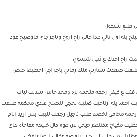
لي طلع شيكول
ج بله اول تالي هذا حالي راح اروح وباجر جاي ماوصيج عود
مت راح اخذك ع ثنين شسوي
ا وطلعت صعدت سيارتي ملك زماني باجر اجي اخطبها خلص
 فتت ع كيفي رحمه ملحمه بره ومحد حاس سديت لباب
ت احمد يله ارتاحيت ضلينه نحجي للصبح عندي محكمه طلعت
رحمه محامي لخصم طلب تأجيل رجعت للبيت بس اريد انام
وحطيت مكياج مكتلهم حيجي لان هوه كال خليهه مفاجأه هاي
وطلبني من خالي اني جنت رافضه وخالي ايضا رافض