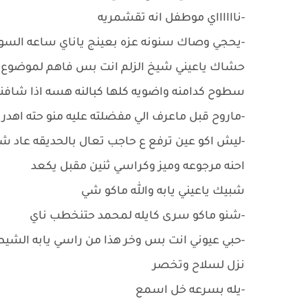
-نااااااي موطفل انه تقشمريه
-يحجي وصاك سنونه عزه بعينج ياناي ساعه السود
حشاك ياعيني شيخ الزلم انت بس فاهم لموضوع 
سطوح كدامنه واضويه كلها كبالنه هسه اذا شافن
-ماروح قبل ماعرف الي مفضلته عليه منو حته اهدر 
-ليش اكو عين ترفع ع حاجب تعال بالحديقه عاد 
احنه مرجوعه وميز وكراسي ثنين مقبل يكعد
شبيك ياعيني يابه والله ماكو شي
-شنو ماكو سرى كايله لمحمد حتنخطب ناي
-حبي عيوني انت بس وخر هذا من راسي يابه الشي
نزل لسلاح وتخصر
-يله بسرعه خل اسمع