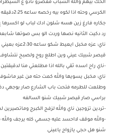
الحك بيهم والله الشباب مقصرو نادو ع السي
الكرسي وحت
جكاره فارغ زين هسه شلون ادك لباب لو اكسرها 
رد دكيت الثانيه نصها وردت الو بس صوتها شابع
ناي: عزه مخبل ايعيط شكو ساعه 2:30عزه بعيني
قيصر شبيك عيني وين اطلع روح ولصبح نتشاوف
-ناي راح اسده ثقي بالله اذا مطلعتي منا لدقيقتين
ناي: مخبل يسويها والله كمت حته من غير ماشوف
وطلعت للطرمه فتحت باب الشارع صار بوجهي دفع
براسي صار قيصر شبيك شنو السالفه
-تردين تزوجين ناي والله لزفج الكبرج وماتصيرين ل
-والله موقف لااحسد عليه جسمي كله يرجف والله
شنو هل حجي يازواج ياعيني