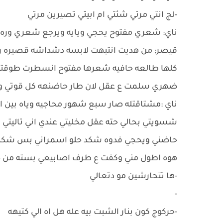
-لج انتي مرتي شئتي ام ابيتي تصيرين مرتي
ناي: شعري مفتوح يحجي ويايه ويرجع شعري وره اذ
قيصر: من هديت انتبهت لابسه دشداشه قصيره رصا
كلها طالعه حافيه شعرها مفتوح انسطرت طوقته
ضهري سلمت ع عقل لان طار حاضنهه كل قوتي وهيه
ناي :مشتاقتله صار سبع شهور محاجيه وياه بين ا
شسويتي بحالي حته عقل مخليتي عندي اني تاليتي 
حاضني ويحجي فدوه شكد حلو اسمراني بس شكله 
هوه اطول مني وكفت ع طرف اصابيعي بسته من 
-ها تتحارشين مو دتعالي
-
-حركوج كون بنار الشبت بيه عله هل اه الي كتيهه