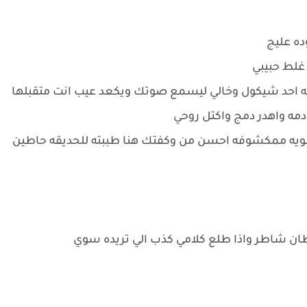
ه عليج
غلط حبيبي
ه احد شيكول وخالي ليسمع صوتك ويكعد عيب انت متقبلها
دمه واهدر دمج واكتل روحي
شويه ممكشوفه احسن من وكفتك هنا طببته للحديقه حاطين
طان شاطر واذا طلع كلامي كذب الي تريده سوي