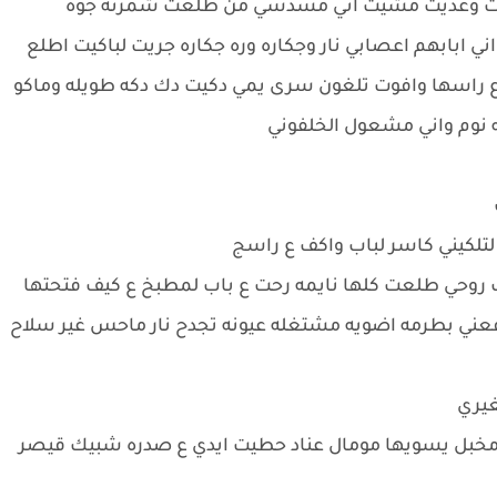
طرات وعديت مشيت اني مسدسي من طلعت شمرته جوه
ه اذا لكوه بيه رخصه ساعه 2:25دقيقه اني ابابهم اعصابي نار وجكاره وره جكاره جريت لباكيت اطلع
ع راسها وافوت تلغون سرى يمي دكيت دك دكه طويله وماكو
ه نوم واني مشعول الخلفوني
 لتلكيني كاسر لباب واكف ع راسج
 روحي طلعت كلها نايمه رحت ع باب لمطبخ ع كيف فتحتها
ني بطرمه اضويه مشتغله عيونه تجدح نار ماحس غير سلاح
غيري
 مخبل يسويها مومال عناد حطيت ايدي ع صدره شبيك قيصر