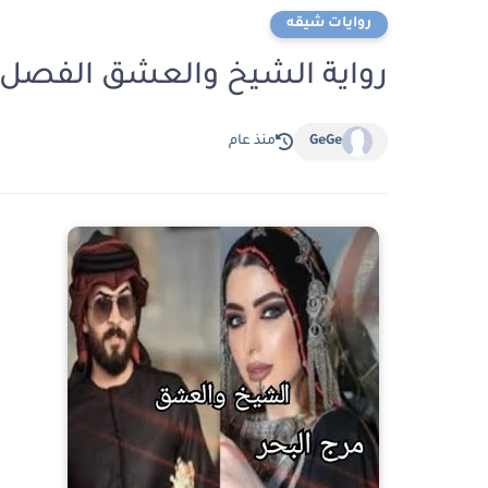
روايات شيقه
رواية الشيخ والعشق الفصل الثاني والثلاث
GeGe
منذ عام