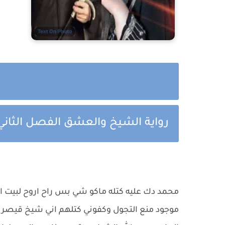
رواية الشيخ والعشق الفصل الثاني ا
موجود منع التجول وكفوني كتلهم اني شيخ قيصر ال