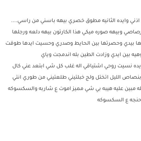
ني وايده الثانيه مطوق خصري بيهه باسني من راسي....
صي وبيهه صوره ميكي هذا الكارتون بيهه دلعه ورجلها
ا بيدي وحصرتها بين الحايط وصدري وحسيت ايدها طوقت
 بين ايدي وزادت الطين بله اندمجت وياي
يده نسيت روحي اشتياقي اله غلب كل شي ابتعد عني كال
بنصاص الليل اتختل ولج خبلتيني طلعتيني من طوري انتي
مبين عليه هيبه بي شي مميز اموت ع شاربه والسكسوكه
حنجه ع السكسوكه