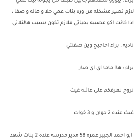
براء : يبووو شعدهم جايين طبعا من يجونه بيت عمي
لازم تصير مشكله من وره بنات عمي حلا و هاله و صفا ،
اذا كانت اكو مصيبه بحياتي فلازم تكون بسبب هالثلاثي
ناديه : براء احاجيج وين صفنتي
براء : هاا ماما اي اي صار
نروح نعرفكم على عائله غيث
غيث عنده 2 خوان و 3 خوات
ابو احمد الجبير عمره 58 مدير مدرسه عنده 2 بنات شهد