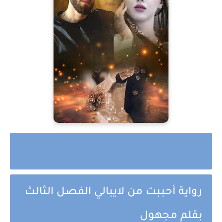
رواية أحببت من لايبالي الفصل الثالث
بقلم مجهول