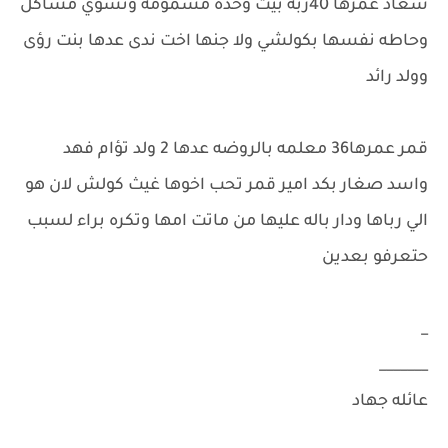
سعاد عمرها 40ربه بيت وحده مسمومه وتسوي مشاكل
وحاطه نفسها بكولشي ولا جنها اخت ندى عدها بنت رؤى
وولد رائد
قمر عمرها36 معلمه بالروضه عدها 2 ولد تؤام فهد
واسد صغار بكد امير قمر تحب اخوها غيث كولش لان هو
الي رباها ودار باله عليها من ماتت امها وتكره براء لسبب
حتعرفو بعدين
_
_______
عائله جهاد