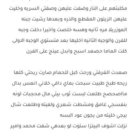
مكلبتهم على النار وضفت عليهن وصفتي السريه وخليت
عليهن الزيتون المقطع والذره وبعدها رشيت جبنه
الموزريلا مره ثانيه وهسه خلصت واخيرا دخلت وجبه
للفرن والوجبه الثانيه اخليها بعد متستوي الوجبه الاولى
كلت الماما حصعد اسبح وابدل عينج على الفرن
صعدت الغرفتي ورحت كبل للحمام صارت ريحتي كلها
ريحه طبخ طبيت سبحت بماي دافي خلاني انعس بدال
مااصحصح طلعت لبست ثوب بيتي مال محجبات لونه
بنفسجي غامق ومشطت شعري ولفيته وطلعت شال
بيجي خليته من يجون عود البسه
نزلت اشوف البيتزا ستوت لو بعدهي شفت محمد وامير