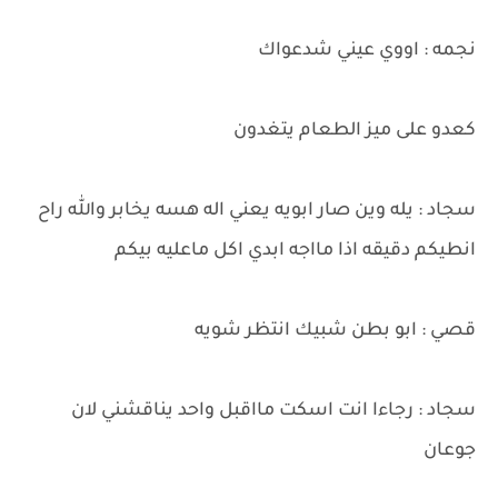
نجمه : اووي عيني شدعواك
كعدو على ميز الطعام يتغدون
سجاد : يله وين صار ابويه يعني اله هسه يخابر والله راح
انطيكم دقيقه اذا مااجه ابدي اكل ماعليه بيكم
قصي : ابو بطن شبيك انتظر شويه
سجاد : رجاءا انت اسكت مااقبل واحد يناقشني لان
جوعان