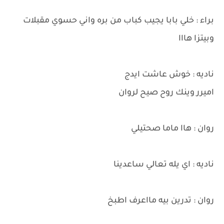
براء : خلي بابا يجيب كباب من بره واني حسوي مقبلات
وبيتزا هااا
ناديه : خوش عاشت ايدج
اميرر وينك روح صيح لروان
روان : هاا ماما صحتيلي
ناديه : اي يله تعالي ساعدينا
روان : تدرين بيه مااعرف اطبخ