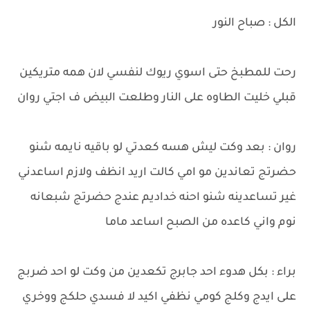
الكل : صباح النور
رحت للمطبخ حتى اسوي ريوك لنفسي لان همه متريكين
قبلي خليت الطاوه على النار وطلعت البيض ف اجتي روان
روان : بعد وكت ليش هسه كعدتي لو باقيه نايمه شنو
حضرتج تعاندين مو امي كالت اريد انظف ولازم اساعدني
غير تساعدينه شنو احنه خداديم عندج حضرتج شبعانه
نوم واني كاعده من الصبح اساعد ماما
براء : بكل هدوء احد جابرج تكعدين من وكت لو احد ضربج
على ايدج وكلج كومي نظفي اكيد لا فسدي حلكج ووخري