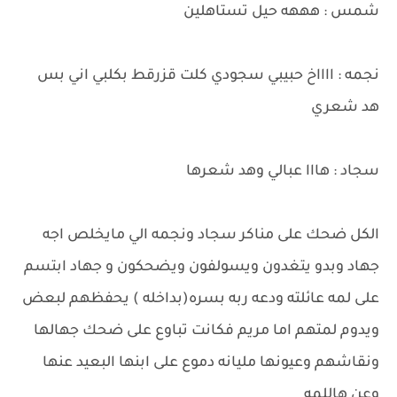
شمس : هههه حيل تستاهلين
نجمه : ااااخ حبيبي سجودي كلت قزرقط بكلبي اني بس
هد شعري
سجاد : هااا عبالي وهد شعرها
الكل ضحك على مناكر سجاد ونجمه الي مايخلص اجه
جهاد وبدو يتغدون ويسولفون ويضحكون و جهاد ابتسم
على لمه عائلته ودعه ربه بسره(بداخله ) يحفظهم لبعض
ويدوم لمتهم اما مريم فكانت تباوع على ضحك جهالها
ونقاشهم وعيونها مليانه دموع على ابنها البعيد عنها
وعن هاللمه