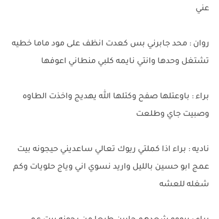
عني
روان : محد جابرني بس كعدت انظف على مود ماما خطيه
تشتغل وحدها وانتي نايمه كلبي منطاني اعوفها
براء : باوعتلها صفح وكتلها الله يهديج واخذت الطاوه
وصبيت جاي وطلعت
ناديه : براء اذا كملتي ريوك تعالي ساعديني حيجونه بيت
عمج ابو حسين بالليل واريد نسوي اني وياج حلويات وكم
شغله للعشه