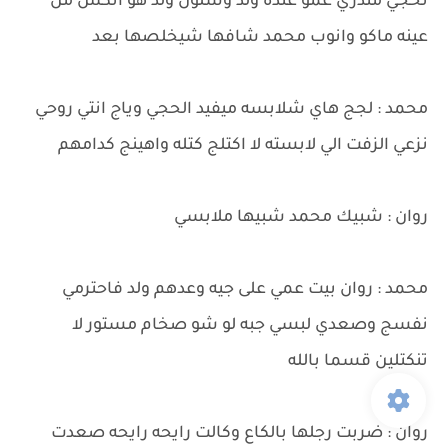
تحجي متدري عمو عنده ولد وشلون ولد هو انكس من
عينه ماكو وانوب محمد شافها شيخلصها بعد
محمد : لجج هاي شلابسه ميفيد الحجي وياج انتي روحي
نزعي الزفت الي لابسته لا اكتلج كتله واهينج كدامهم
روان : شبيك محمد شبيها ملابسي
محمد : روان بيت عمي على جيه وعدهم ولد فاحترمي
نفسج وصعدي لبسي جبه لو شو صخام مستور لا
تنكتلين قسما بالله
روان : ضربت رجلها بالكاع وكالت رايحه رايحه صعدت