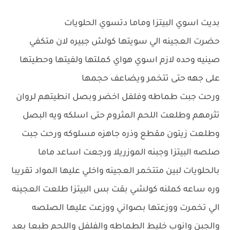
بديت اسوي البيتزا وماما دتسوي الحلويات
حضرت العجينه الي سويتها كولش جبيره لان متكفي
صينيه وحده لازم اسوي هواي كملتها ولفيتها وحطيتها
على جهه حتى تتخمر ويضاعف حجمها
ورحت جبت طماطه وفلفل اخضر وبصل انطيتهم لروان
تثرمهم وطلعت اللحم المثروم حتى اسلكه ويه البصل
وطلعت زيتون مقطع وذره جاهزه مسلوكه ورحت جبت
صلصه البيتزا وجبنه الموزريلا ورجعت اساعد ماما
بالحلويات لبين متتخمر العجينه واخلي عليها المواد تقريبا
وره ساعه كملنه كولشي بقت بس البيتزا طلعت العجينه
الي تخمرت ووزعتها بصواني ووزعت عليها الصلصه
والجبن وانوب خليط الطماطه والفلفل واللحم طبعا بعد