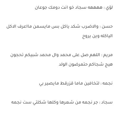
لؤي : ههههه سجاد خو انت دومك جوعان
حسن : والاضرب شكد ياكل بس مايسمن مااعرف الاكل
الياكله وين يروح
مريم : اللهم صل على محمد وال محمد شبيكم تحجون
هيج شجاكم حتمرضون الولد
نجمه : لتخافين ماما قزرقط مايصير بي
سجاد : جر نجمه من شعرها وكلها شكلتي ست نجمه