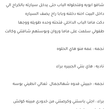
شافو ابويه وفتحلوله الباب حتى يدخل سيارته بالكراج الي
داخل البيت احنه دخلنه وبابا راح يصف السياره
دكت ماما الباب الداخلي فتحته وحده طويله ووجها
طفولي سلمت على ماما وروان وبوستهم شافتني وكالت
نجمه : عمه منو هاي الحلوه
ناديه : هاي بنتي الجبيره براء
نجمه : حبيبتي فدوه شهالجمال تعالي انطيني بوسه
براء : اجتي باستني وكرصتني من خدودي مبينه كولش