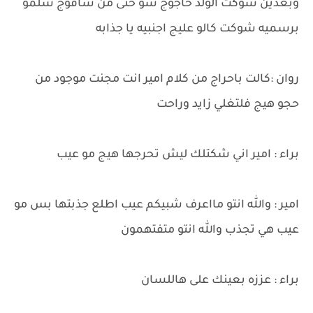
وبعدين شوكت الولد حاجوج شو حتى من شافوج سلمو
برسميه شوكت كالو عليج اجنبيه يا جذابه
روان :كالت باحراج من كلام امير انت مجنت موجود من
حجو هيج فلتغلي زايد وراحت
براء : امير اني شكتلك ليش تحرجها هيج مو عيب
امير : والله انتو مااعرف شبيكم عيب اطلع جذبتها بس مو
عيب هي تجذب والله انتو متفتهمون
براء : عززه بعينك على هاللسان