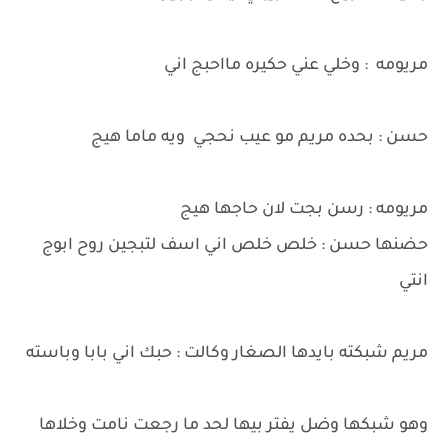
مريومه : وخلي عني حكيره مااحبج اني
حسن : بحده مريم مو عيب نحجي ويه ماما هيج
مريومه : رسن بجت لان حاجها هيج
حضنها حسن : خلص خلص اني اسف لتبجين روح ابوج
انتي
مريم شبكته بايدها الصغار وكالت : حبك اني بابا وباسته
وهو شبكها وضل يفتر بيها لحد ما رجعت نامت وخلاها