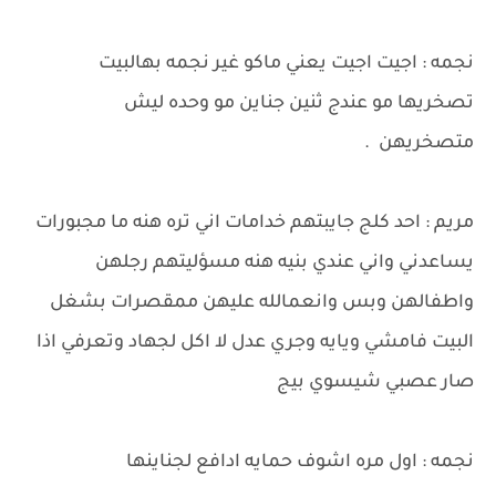
نجمه : اجيت اجيت يعني ماكو غير نجمه بهالبيت
تصخريها مو عندج ثنين جناين مو وحده ليش
متصخريهن .
مريم : احد كلج جايبتهم خدامات اني تره هنه ما مجبورات
يساعدني واني عندي بنيه هنه مسؤليتهم رجلهن
واطفالهن وبس وانعمالله عليهن ممقصرات بشغل
البيت فامشي ويايه وجري عدل لا اكل لجهاد وتعرفي اذا
صار عصبي شيسوي بيج
نجمه : اول مره اشوف حمايه ادافع لجناينها