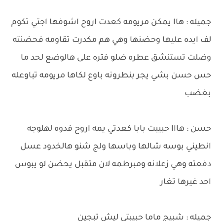
جميله : هاا يمكن مريومه كعدت اروح اشوفها اجتي تكوم
لف ايده عليها وحضنها وهي هم مكدرت تقاومه فحضنته
وضلت تستنشق عطره ضلو فتره على هالوضع لحد ما
حس حسن بشي يجر بنطرونه باوع لكاها مريومه تباوعله
بغضب
حسن : هااا حبيبت بابا كعدتي يمه اروح فدوه لهلوجه
انطيني بوسه شالها وباسها ولج شنو هالخدود عسل
دفعته وهي زعلانه ومبرطمه لان متقبل يحضن لو يبوس
احد غيرها تغار
جميله : شبيج ماما حبيبتي ليش تبجين