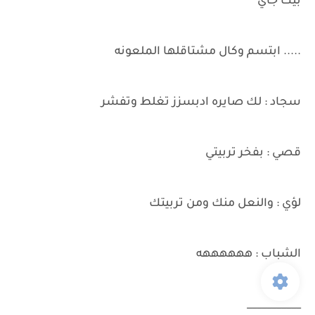
بيك جاي
..... ابتسم وكال مشتاقلها الملعونه
سجاد : لك صايره ادبسزز تغلط وتفشر
قصي : بفخر تربيتي
لؤي : والنعل منك ومن تربيتك
الشباب : ههههههه
___________