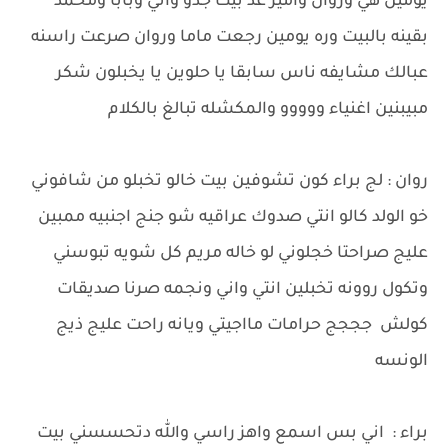
يومين هي وروان وامير عد بيت جدو واني وبابا ومحمد
بقينه بالبيت وره يومين رجعت ماما وروان صرعت راسنه
عبالك مشايفه ناس سابقا يا حلوين يا يخبلون شكر
مبيبنين اغنياء ووووو والمكشله تبالغ بالكلام
روان : لج براء كون تشوفين بيت خالو تخبلو من شافوني
خو الولد كالو انتي صدوك عراقيه شو جنج اجنبيه ممبين
عليج صراحتا خجلوني لو خاله مريم كل شويه تبوسني
وتكول روونه تخبلين انتي واني ونجمه صرنا صديقات
كولش جججج حرامات مااجيتي ويانه راحت عليج ذيج
الونسه
براء : اني بس اسمع واهز راسي والله دتحسسني بيت