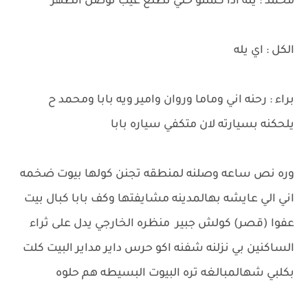
محمد : يله اذا كملتو خلي نطلع عيب نوصل الظهر
الكل : اي يله
براء : رحنه اني وماما وروان وامير ويه بابا ومحمد ح
يلحكنه بسيارته لان متكفي سياره بابا
وره نص ساعه وصلنه لمنطقه تجنن كولها بيوت ضخمه
اني الي عايشه بهالمدينه مشايفتها وكف بابا كبال بيت
عفوا (قصر) كولش جبير منظره الخارجي يدل على ثراء
الساكنين بي نزلنه شفنه اكو حرس داير مداير البيت كلت
بكلبي شهالمبالغه تره البيوت البسيطه هم حلوه