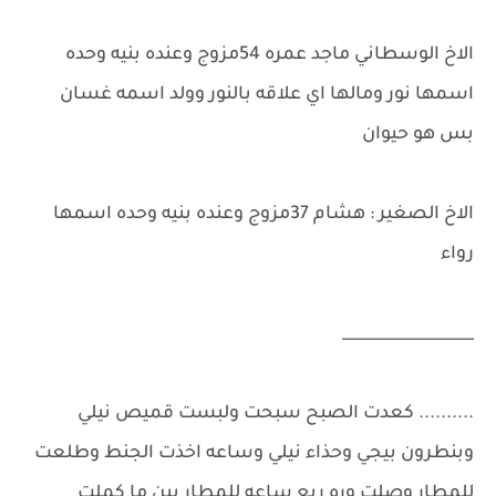
الاخ الوسطاني ماجد عمره 54مزوج وعنده بنيه وحده
اسمها نور ومالها اي علاقه بالنور وولد اسمه غسان
بس هو حيوان
الاخ الصغير : هشام 37مزوج وعنده بنيه وحده اسمها
رواء
_________________
.......... كعدت الصبح سبحت ولبست قميص نيلي
وبنطرون بيجي وحذاء نيلي وساعه اخذت الجنط وطلعت
للمطار وصلت وره ربع ساعه للمطار بين ما كملت