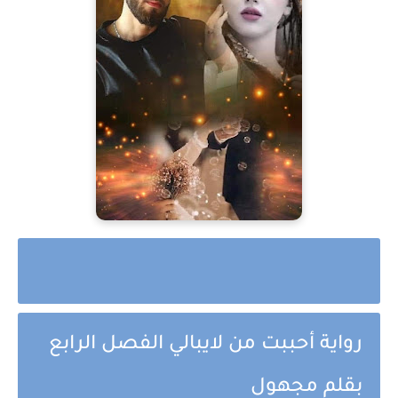
رواية أحببت من لايبالي الفصل الرابع
بقلم مجهول