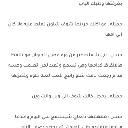
بغرفتها وطبك الباب
جميله : مو اكلك خربتها شوف شلون تغلط عليه ولا كان
اني امها
حسن : اني شعليه غير من وره قصي الحيوان هو يتلفظ
هالالفاظ كدامها وهي تسمع وتعيد لمن تعلمت وهسه
مدام رجعت نامت شنو رائيج نلعب لعبه حلوه وغمزلها
جميله : بخجل كالت شوف اني وين وانت وين
حسن : هههههه دتعاي شيخلصج مني اليوم واخذها
وراحو لغرفتهم حتى يلعبون (ملاحظه /صفي النيه