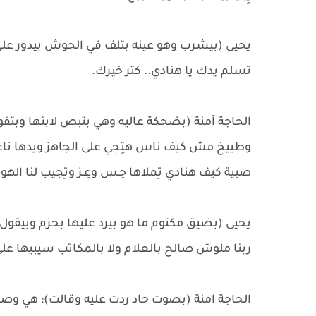
يحيى (بيشرب وهو عينه بتلف في الحوش بيدور على
تسلم يدك يا هنادي.. كتر خيرك.
الحاجة آمنة (بضحكة عاليه وهي بتبص لابنها وبتقول 
وطبيخ مش كيف ناس هتِجي على الجاهز ويدها ناعمة 
صبية كيف هنادي تِملاها حِـس وعِـز وتِجيب لنا الهو
يحيى (بضيق مكتوم ما هو بيرد عليها بحزم وبيقول)
ربنا ملوش صالح بالعلام ولا بالمكاتب سيبيها على
الحاجة آمنة (بصوت حاد ردت عليه وقالت): هي وصلت ل