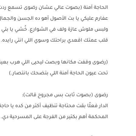
الحاجة آمنة (بصوت عالي عشان رضوى تسمع ردت ع
عفارم عليكي يا بت الأصول أهو ده الحِسن والجما
ولبس ملوش عازة ولف في الشوارع. خُشي يا بتي ا
قلب عمتك اقعدي براحتك وسوي اللي انتي رايده.
(رضوى وقفت مكانها وبصت ليحيى اللي هرب بعينه
تحت عيون الحاجة آمنة اللي بتضحك بانتصار.)
رضوى (بصوت ثابت بس مجروح قالت):
الدار فعلًا بقت محتاجة تنظيف أكتر من كده يا حا
المحكمة أهم بكتير من الفرجة على المسرحية دي.