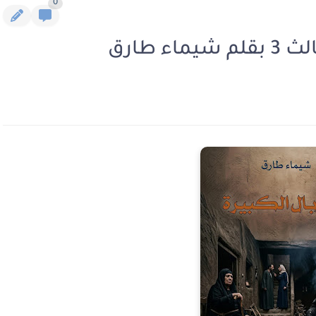
0
ء طارق