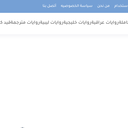
استخدام
من نحن
سياسة الخصوصيه
أتصل بنا
املة
روايات عراقية
روايات خليجية
روايات ليبية
روايات مترجمة
قيد كت