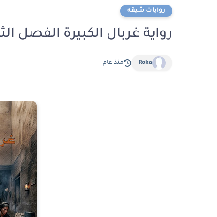
روايات شيقه
رواية غربال الكبيرة الفصل الثالث 3 بقلم شيما
Roka
منذ عام