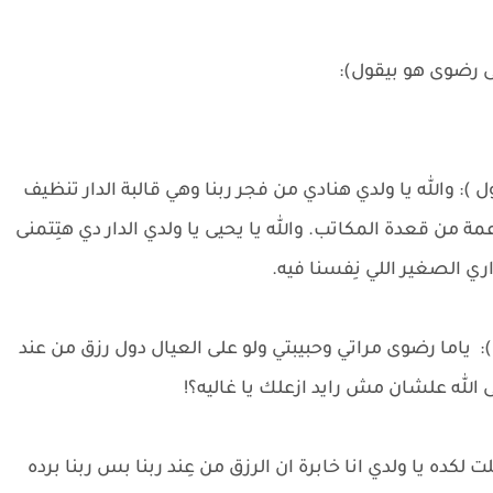
 رضوى هو بيقول):
): والله يا ولدي هنادي من فجر ربنا وهي قالبة الدار تنظيف
من قعدة المكاتب. والله يا يحيى يا ولدي الدار دي هتِتمنى
اري الصغير اللي نِفسنا فيه.
: ياما رضوى مراتي وحبيبتي ولو على العيال دول رزق من عند
 الله علشان مش رايد ازعلك يا غاليه؟!
كده يا ولدي انا خابرة ان الرزق من عِند ربنا بس ربنا برده