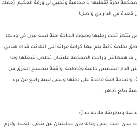
كمة بكرة تِقفليها يا محامية وتِجيبي لي ورقة الحكيم رَحِمك
قعدة في الدار دي واصل!
ض بتتهز تحت رجليها وصوت الحاجة آمنة لسه بيرن في ودنها
كلمة تانية يلم بيها كرامة مراته اللي اتهانت قدام هنادي
هي ما همهاش وراحت المحكمه علشان تخلص شغلها وما
وش الدار الشمس حامية وفاطمة واقفة بتمسح العرق من
. والحاجة آمنة قاعدة على دكتها ويحيى لسه راجع من بره
مية بدلع ظاهر.
عه وبطريقه فلاحه جدآ):
لاه بيدي قلت يحيى زمانه جاي عطشان من شقى الغيط ولازم