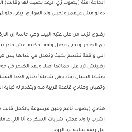
الحاجة آمنة (بصوت زي الرعد بصيت لها وقالت):المح
ده لو مش عيعمر وتجيبي ولد الهواري يبقى ملوش 
رضوى نزلت من على عتبه البيت وهي حاسة إن الار
زي الخنجر ويحيى فضل واقف مكانه مش قادر ينطق ب
اللي واقفة تبتسم بخبث وتعدل في شالها بس 
رضيتش ترد على حماتها اصلا وبعد الضهر في ح
وشها المليان رماد وهي شايلة أطباق الغدا التقيلة
وتعبان وهنادي قاعدة قريبة منه وبتقدم له كباية ال
هنادي (بصوت ناعم وعين مرسومة بالكحل قالت بدل
اشرب يا ولد عمتي شربات السكر ده أنا اللي عام
يِبل ريقه بحاجة تِرد الروح.