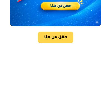
حمّل من هنا