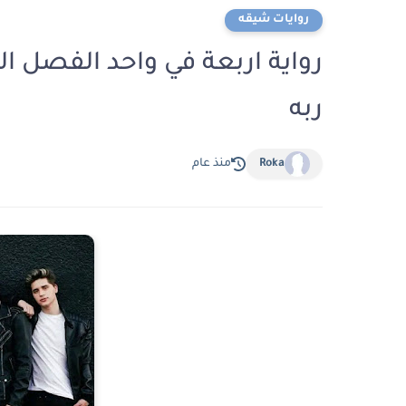
روايات شيقه
ربه
Roka
منذ عام