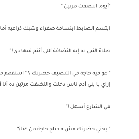
"أيوة، اتنضفت مرتين "
ابتسم الضابط ابتسامة صفراء وشبك ذراعيه أمام 
صلاة النبي ده إيه النضافة اللي أنتم فيها دي! "
" هو فيه حاجة في التنضيف حضرتك ؟ " استفهم 
إزاي يا بني آدم ناس دخلت والنضفت مرتين ده أن
في الشارع أسهل !"
" يعني حضرتك مش محتاج حاجة من هنا؟"