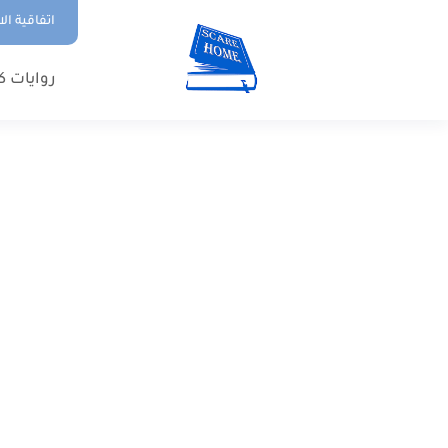
اتفاقية ال
روايات ك