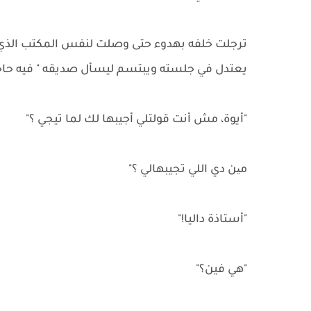
ترجلت خلفه بهدوء حتى وصلت لنفس المكتب الذي ك
يعتدل في جلسته ويبتسم ليسأل صديقه " فيه حاجة 
"أيوة، مش أنت قولتلي أجيبها لك لما تيجي ؟"
مین دي اللي تجيبهالي ؟"
"أستاذة داليا!"
"هي فين؟"