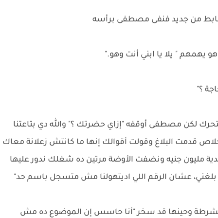
لضابط من جديد فنفى مصطفى برأسه
 يهمهم " يلا يا ابني أنت وهو."
ة ؟"
تحرك لكن مصطفى أوقفه "إزاي حضرتك ؟" والله دي بتاعتنا
لاص قدمت البلاغ وقولت أقوالك إنها ما كانتش زعلانة معاك
ية مليون جنيه ونضفت الأوضة مرتين ده شغلك ندور عليها
ى بلغني، عشان الرقم اللي اديتهولنا مش متسجل باسم حد"
ة الشرطة وحينها قد سخر "أنا حاسس إن الموضوع ده مش