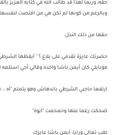
حقه، وربما لهذا قد طالب الله في كتابه العزيز بال
وبالرغم من كونها لم تكن هي من اقتصت لنفسها لكن
حقها من ذلك النذل.
حضرتك عايزة تقدمي على بلاغ ؟ " أيقظها الشرطي ا
موبايلي كان أيمن باشا واخده وقالي أجي استلمه ال
ارتفعا حاجبي الشرطي باندهاش وهو يتمتم "آه .. 
ضحكت رغما عنها وحمحمت "أيوة"
طب تعالي ورايا، أيمن باشا عايزك