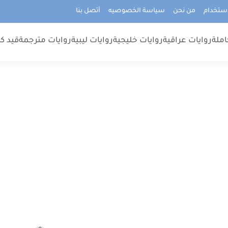
استخدام
من نحن
سياسة الخصوصيه
أتصل بنا
املة
روايات عراقية
روايات خليجية
روايات ليبية
روايات مترجمة
قيد كت