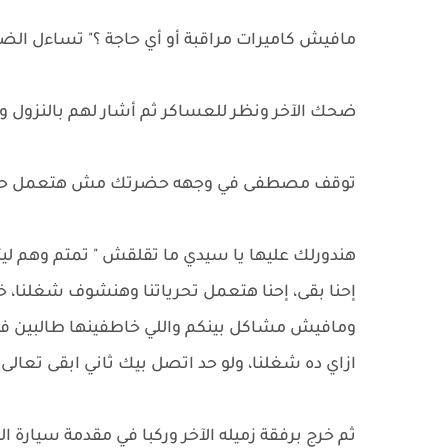
مافيش كاميرات مراقبة أو أي حاجة ؟" تساءل ا
ضحك الآخر ونظر للعساكر ثم أشار لهم بالنزول وهو
توقف مصطفى في وجهه حضرتك مش هتعمل حاج
هندورلك عليها يا سيدي ما تقلقش " تمتم وهم لي
إحنا بقى، إحنا هتعمل تحرياتنا وهنشوف شغلنا، خ
ومافيش مشاكل بينكم واللي خاطفينها طالبين فد
ازاي ده شغلنا، ولو حد اتصل بيك ثاني ابقى تعال
ثم خرج برفقة زميله الآخر وركبا في مقدمة سيار