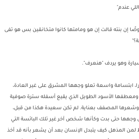
للي عندم"
ًا إن بنته قالت إن هو ومامتها كانوا متخانقين بس هو تفى
؟"
سيارة وهو يردف "هنعرف".
ا، ابتسامة واسعة تعلو وجهها المشرق على غير العادة،
ع ومعطفها الأسود الطويل الذي يقيع أسفله سترة صوفية
، وشعرها المصفف بعناية. لم تكن سعيدة هكذا من قبل،
ى وجهها حتى بدت وكأنها شخص آخر غير تلك البائسة التي
ط لمن المذهل كيف يتبدل الإنسان بعد أن يشعر بأنه قد أخذ