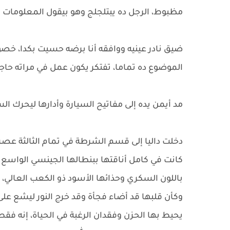
مظبوط، الرجل ده يبتلجلج وهو بيقول المعلومات ا
ضيق نادر عينيه ووافقه أنا برضه حسيت بكدا، خصوص
الموضوع ده تماما، تفتكر يكون عمل في مراته حاجة
مد أيمن يده إلى مفاتيح السيارة وأدارها ليحرك ال
دخلت داليا إلى قسم الشرطة في تمام الثالثة عصر
كانت في كامل أناقتها ببنطالها الجينسي الواس
باللون السكري وحذائها الأسود ذو الكعب العالي
وكأن قلبها قد أضاء فجأة وقد خرج النور ليشع عل
يحيط بها الحزن وفقدان الرغبة في الحياة، إنه فق