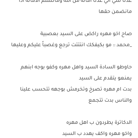
عدنا شي الي عدنا امانه من الله ومانسلم الامانه اذا
مانضمن حقها
صاح اخو مهره راكض على السيد بعصبية
_محمد :: مو بكيفكك انتتتت ترجع وغصباً عليكم وعليها
حاوطو السادة السيد واهل مهره وكفو بوجه ابنهم
يمنعو يتقدم على السيد
بدت ام مهره تصرخ وتخرمش بوجهه تتحسب علينا
والناس بدت تتجمع
الدكاترة يطردون ب اهل مهره
واخو مهره واكف يهدد ب السيد