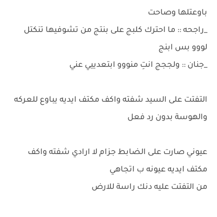
باوعتلها وصاحت
_راجحه :: ما احترك كلبج على بنتج من تشوفيها تنكتل
لووو بس ابنج
_جنان :: ولججج انتِ منووو ابتعدييي عني
التفتت على السيد شفته واكف مكتف ايديه يباوع للعركه
والهوسة بدون رد فعل
عيوني صارت على الضابط جزام لا ارادي شفته واكف
مكتف ايديه عيونه ب اتجاهي
من التفتت عليه دنك راسة للارض