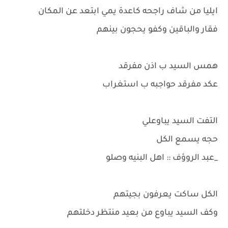
ايليا من شاف راجحه كاعدة يمي ابتعد عن المكان
فقار والباقين وكفو يحجون بينهم
همس السيد ب اذن مفرقد
عكد مفرقد حواجبه ب استغراب
التفت السيد يباوعلي
حجه يسمع الكل
_عبد الروؤف :: اهل البنيه وصلو
الكل ساكت يعرفون بجيتهم
وكف السيد يباوع من بعيد منتظر دخلتهم