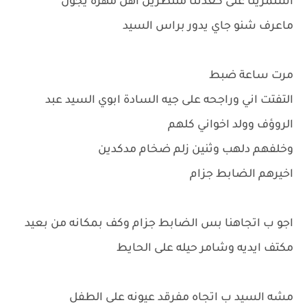
استمرينا على كعدتنا منتظرين اهل مهره يجون
ماعرف شنو جاي يدور براس السيد
مرت ساعة ضبط
التفتت اني وراجحه على جيه السادة ابوي السيد عبد
الروؤف وولد اخواني كلهم
وخلفهم دلهب وثنين زلم ضخام مدكدين
اخيرهم الضابط جزام
اجو ب اتجاهنا بس الضابط جزام وكف بمكانه من بعيد
مكتف ايديه وشامر حيله على الحايط
مشه السيد ب اتجاه مفرقد عيونه على الطفل