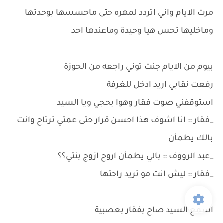
مرت الايام واني اتردد لمهره حتى ماحسسها بوحدتها
وماخليها تحس هيا وحيدة وماعندها احد
بيوم من الايام جنت توني راجعه من الحوزة
رفعت نقابي اريد ادخل للغرفة
استوقفني صوت فقار وهوا يحجي ويا السيد
_فقار :: انا اشوف هذا احسن قرار حتى عمتي ترتاح وانت
بالك يطمأن
_عبد الروؤف :: بالي يطمأن اروح ازوج بنتي؟؟
_فقار :: ليش انت مو تريد راحتها
اسمع السيد صاح بفقار بعصبية