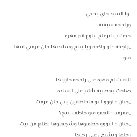
توا السيد جاي يحجي
وراجحه سبقته
حجت ب انزعاج تباوع لام مهره
_راجحه :: لو واكفة ويا بنتج وساندتها جان عرفتي ابنها
منو
التفتت ام مهره على راجحه خازرتها
صاحت بعصبية تأشر على السادة
_جنان :: لووو انتو ماخاطفين بنتي جان عرفت
_مفرقد :: العفو منو خاطف بنتج؟
_جنان :: انتووو خطفتوها وشجعتوها تطلع من بيت
رجلها وتشتكي على رجلها