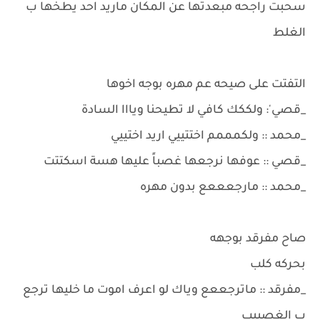
سحبت راجحه مبعدتها عن المكان ماريد احد يطخها ب
الغلط
التفتت على صيحه عم مهره بوجه اخوها
_قصي': ولككك كافي لا تطيحنا ويااا السادة
_محمد :: ولكمممم اختتييي اريد اختييي
_قصي :: عوفها نرجعها غصباً عليها هسة اسكتتت
_محمد :: مارجعععع بدون مهره
صاح مفرقد بوجهه
بحركه كلب
_مفرقد :: ماترجععع وياك لو اعرف اموت ما خليها ترجع
ب الغصببب