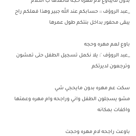
بدون مايباوع لام مهره حجه قاصدها ب الكلام
_عبد الروؤف :: حسابكم عند الله جبير وهذا فعلكم راح
يبقى محفور بداخل بنتكم طول عمرها
باوع لعم مهره وحجه
_عبد الروؤف ': يلا نكمل تسجيل الطفل حتى تمشون
وترجعون لديرتكم
سكت عم مهره بدون مايحجي شي
مشو يسجلون الطفل واني وراجحه وام مهره وعمتها
واكفات بمكانه
باوعت راجحه لام مهره وحجت