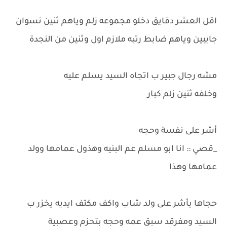
اقل العشر دقايق دخلو مجموعه زلم وياهم ثنين نسوان
جايبين وياهم ضابط رتبه ملازم اول وثنين من النجدة
مشه رجال جبير ب اتجاه السيد يسلم عليه
وخلفه ثنين زلم كبار
أشر على نفسة وحجه
_قصي :: انا ابو مسلم عم البنيه وهذول عمامها وولد
عمامها وهذا
حجاها يأشر على ولد شاب واكف مكتف ايديه يخزر ب
السيد ومفرقد سبق عمه وحجه بتحزم وعصبية