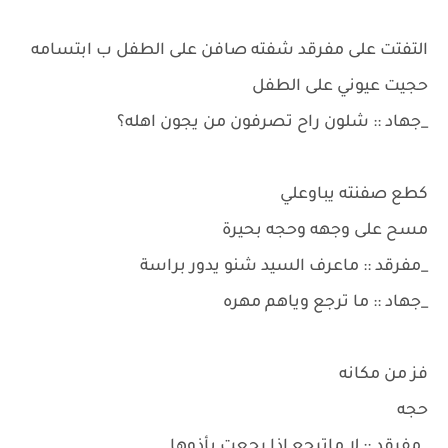
التفتت على مفرقد شفته صافن على الطفل ب ابتسامه
حجيت عيوني على الطفل
_جهاد :: شلون راح تصرفون من يجون اهله؟
كطع صفنته يباوعلي
مسح على وجهه وحجه بحيرة
_مفرقد :: ماعرف السيد شنو يدور براسة
_جهاد :: ما ترجع وياهم مهره
فز من مكانه
حجه
_مفرقد :: لا ماترجع اذا رجعت يأذوها