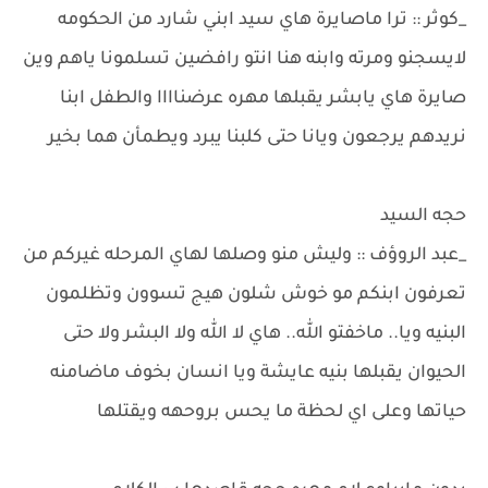
_كوثر :: ترا ماصايرة هاي سيد ابني شارد من الحكومه
لايسجنو ومرته وابنه هنا انتو رافضين تسلمونا ياهم وين
صايرة هاي يابشر يقبلها مهره عرضناااا والطفل ابنا
نريدهم يرجعون ويانا حتى كلبنا يبرد ويطمأن هما بخير
حجه السيد
_عبد الروؤف :: وليش منو وصلها لهاي المرحله غيركم من
تعرفون ابنكم مو خوش شلون هيج تسوون وتظلمون
البنيه ويا.. ماخفتو الله.. هاي لا الله ولا البشر ولا حتى
الحيوان يقبلها بنيه عايشة ويا انسان بخوف ماضامنه
حياتها وعلى اي لحظة ما يحس بروحهه ويقتلها