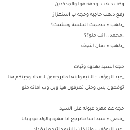
وكف دلهب بوجهه هوا والمدكدين
رفع دلهب حاجبه وحجه ب استهزاز
_دلهب :: خصمت الجلسة ومشيت؟
_محمد :: انت منو؟؟
_دلهب :: دفان النجف
حجه السيد بهدوء وثبات
_عبد الروؤف :: البنيه وابنها مايرجعون لبغداد وجيتكم هنا
توقعون بس وحتى تعرفون هيا وين وب أمانه منو
حجه عم مهره عيونه على السيد
_قصي :: سيد احنا مانرجع اذا مهره والولد مو ويانا
_عبد الروؤف :: وانا كلت البنيه ماترجع لبغداد