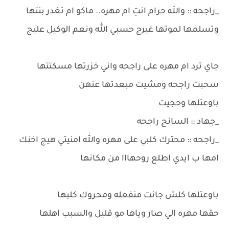
_راجحه :: والله حرام انتِ ام مهره.. ماكو ام تغدر بنتها
وتسلمها لموتها غيرج حسبي الله ونعم الوكيل عليج
جاي ترد ام مهره على راجحه واني خزرتها مسكتتها
سحبت راجحه ومشيت مبعدتها عنهن
باوعتلها وحجيت
_جهاد :: السانج راجحه
_راجحه :: محترك كلبي على مهره والله امنيتي هيج اخنك
امها ب ايدي اطلع روحهااا من مكانها
باوعتلها كلش جانت منفعله ومحروك كلبها
حقها مهره الي صار وياها مو قليل والسبب اهلها