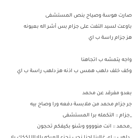
صارت هوسة وصياح بنص المستشفى
باوعت لسيد التفت على جزام بس أشر اله بعيونه
هز جزام راسة ب اي
واجه يتمشه ب اتجاهنا
وكف خلف دلهب همس ب اذنه هز دلهب راسة ب اي
بعدو مفرقد عن محمد
جر جزام محمد من ملابسة دفعه ورا وصاح بيه
_جزام :: التكمله برا المستشفى
_محمد :: انت منوووو وشنو بكيفكم تحجون
_دلهب :: اي غالينا احنا نحب نجزء العركه يللاااا لككك يلا