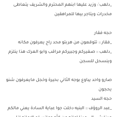
_دلهب': وزيد عليها ابنهم المحترم والشريف يتعاطى
مخدرات ويتاجر بيها للمراهقين
حجه فقار
_فقار :: تتوقعون من هربتو محد راح يعرفون مكانه
_دلهب :: صغيركم وجبيركم مراقب وابو العرك هذا ينلزم
وينسحل للسجن
صارو واحد يباوع بوجه الثاني بحيرة وخجل مايعرفون شنو
يحجون
حجه السيد
_عبد الروؤف :: البنيه دخلت جوا عباية السادة يعني مالكم