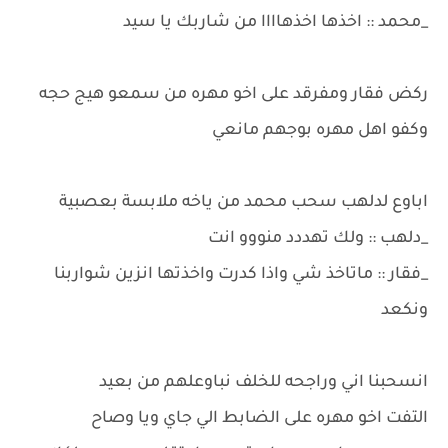
_محمد :: اخذها اخذهاااا من شاربك يا سيد
ركض فقار ومفرقد على اخو مهره من سمعو هيج حجه
وكفو اهل مهره بوجهم مانعي
اباوع لدلهب سحب محمد من ياخه ملابسة بعصبية
_دلهب :: ولك تهددد منووو انت
_فقار :: ماتاخذ شي واذا كدرت واخذتها انزين شواربنا
ونكعد
انسحبنا اني وراجحه للخلف نباوعلهم من بعيد
التفت اخو مهره على الضابط الي جاي ويا وصاح