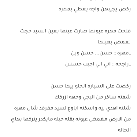
ركض يجيبهن واجه يغطي بمهره
فتحت مهره عيونها صارت عينها بعين السيد حجت
تغمض بعينها
_مهره :: حسن... حسن وين
_راجحه :: اني اني اجيب حسننن
ركضت على السياره الخلو بيها حسن
شفته ساكر من البجي وجهه ازركك
شلته اهدي بيه واسكته اباوع لسيد مفرقد شال مهره
من الارض مغمض عيونه بقله حيله مايكدر يتركها بهاي
الحاله