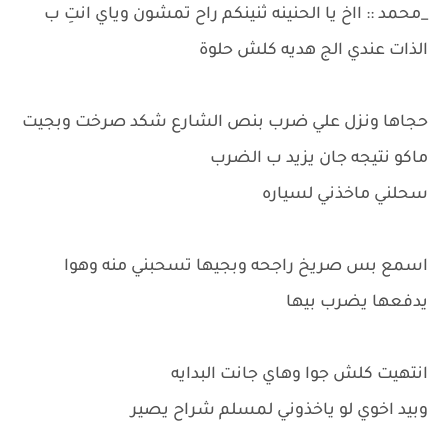
_محمد :: ااخ يا الحنينه ثنينكم راح تمشون وياي انتِ ب
الذات عندي الج هديه كلش حلوة
حجاها ونزل علي ضرب بنص الشارع شكد صرخت وبجيت
ماكو نتيجه جان يزيد ب الضرب
سحلني ماخذني لسياره
اسمع بس صريخ راجحه وبجيها تسحبني منه وهوا
يدفعها يضرب بيها
انتهيت كلش جوا وهاي جانت البدايه
وبيد اخوي لو ياخذوني لمسلم شراح يصير