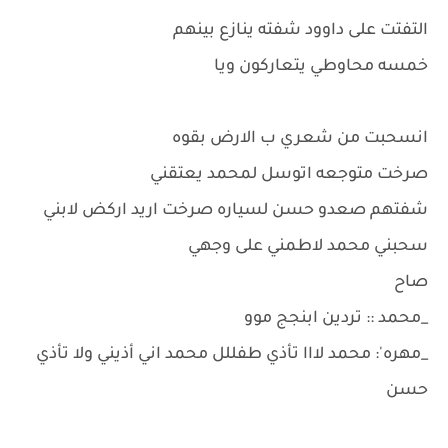
التفتت على داوود شفته ينازع بينهم
خمسه محاوطي يتعاركون ويا
انسحبت من شعري ب الارض بقوه
صرخت متوجعه اتوسل لمحمد يعتقني
شفتهم صعدو حسن لسياره صرخت اريد اركض لابني
سحبني محمد لاطمني على وجهي
صاح
_محمد :: تردين ابنجج موو
_مهره': محمد لااا تأذي طفللل محمد اني أذيني ولا تأذي
حسن