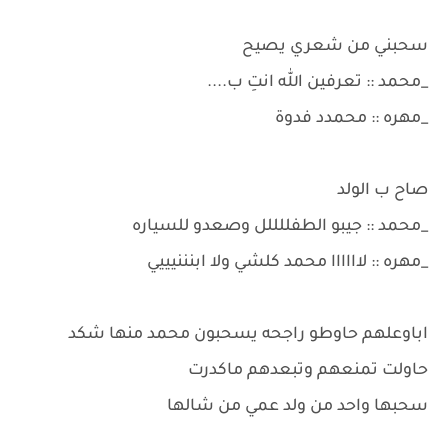
سحبني من شعري يصيح
_محمد :: تعرفين الله انتِ ب....
_مهره :: محمدد فدوة
صاح ب الولد
_محمد :: جيبو الطفللللل وصعدو للسياره
_مهره :: لاااااا محمد كلشي ولا ابنننيييي
اباوعلهم حاوطو راجحه يسحبون محمد منها شكد
حاولت تمنعهم وتبعدهم ماكدرت
سحبها واحد من ولد عمي من شالها