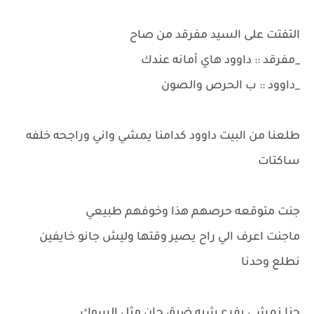
التفتت على السيد مفرقد من صاح
_مفرقد :: داوود هاي أمانه عندك
_داوود :: ب الحرص والصون
طلعنا من البيت داوود كدامنا يمشي واني وراجحه خلفه
ساكتات
جنت متوقعه حرصهم هذا وخوفهم طبيعي
ماجنت اعرف الي راح يصير وقتها وليش جانو خايفين
نطلع وحدنا
جنا نمشي بفرع شبه ضيق جان مثل السوك