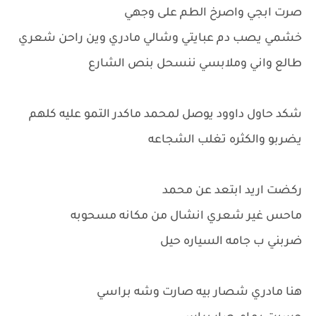
صرت ابجي واصرخ الطم على وجهي
خشمي يصب دم عبايتي وشالي مادري وين راحن شعري
طالع واني وملابسي ننسحل بنص الشارع
شكد حاول داوود يوصل لمحمد ماكدر التمو عليه كلهم
يضربو والكثره تغلب الشجاعه
ركضت اريد ابتعد عن محمد
ماحس غير شعري انشال من مكانه مسحوبه
ضربني ب جامه السياره حيل
هنا مادري شصار بيه صارت وشه براسي