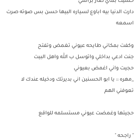
حسيت بماي صار براسي
دارت الدنيا بيه اباوع لسياره البيها حسن بس صوته صرت
اسمعه
وكفت بمكاني طايحه عيوني تغمض وتفتح
جنت ادعي بداخلي واتوسل ب الله واهل البيت
حجيت واني اغمض بعيوني
_مهره :: يا ابو الحسنين اني بديرتك ودخيله عندك لا
تعوفني الهم
حجيتها وغمضت عيوني مستسلمه للواقع
" راجحه "