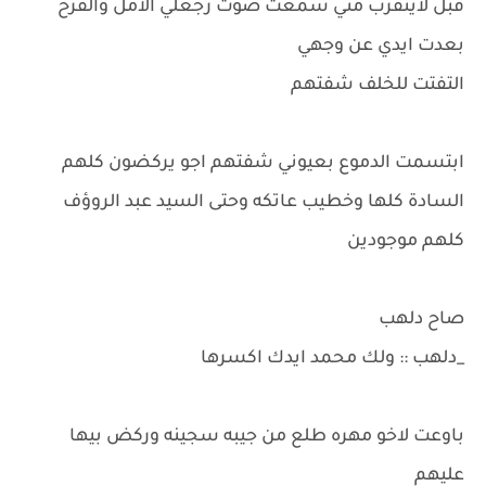
قبل لايتقرب مني سمعت صوت رجعلي الأمل والفرح
بعدت ايدي عن وجهي
التفتت للخلف شفتهم
ابتسمت الدموع بعيوني شفتهم اجو يركضون كلهم
السادة كلها وخطيب عاتكه وحتى السيد عبد الروؤف
كلهم موجودين
صاح دلهب
_دلهب :: ولك محمد ايدك اكسرها
باوعت لاخو مهره طلع من جيبه سجينه وركض بيها
عليهم