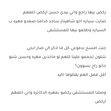
ركض بيها راجع واني بيدي حسن اركض خلفهم
صارت سياره اخو شاهيناز ساجد كدامنا صعدو مهره ب
السياره وطلعو بيها للمستشفى
جنت امسح بدموعي كل ما اذكر الي صار ابجي
شلون تجمعو علينا كلهم لو ماخذين مهره وحسن شنو
جانو راح يسوون؟
اقل فعل الهم يقتلوها اكيد
وصلنا للمستشفى ركضو بمهره الدكاتره واني خلفهم
اركض