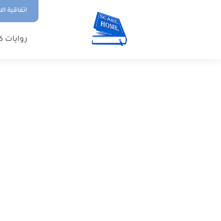
اتفاقية ال
روايات ك