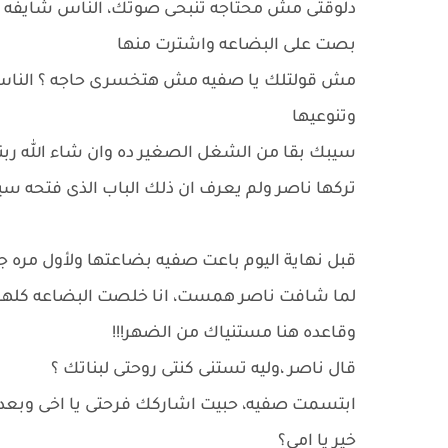
دلوقتى مش محتاجه تنبحى صوتك، الناس شايفه و
بصت على البضاعه واشترت منها
مش قولتلك يا صفيه مش هتخسرى حاجه ؟ الناس مح
وتنوعيها
سيبك بقا من الشغل الصغير ده وان شاء الله ربن
تركها ناصر ولم يعرف ان ذلك الباب الذى فتحه سيدر
قبل نهاية اليوم باعت صفيه بضاعتها ولأول مره 
لما شافت ناصر همست، انا خلصت البضاعه كلها 
وقاعده هنا مستنياك من الضهر!!!
قال ناصر ،وليه تستنى كنتى روحتى لبناتك ؟
ابتسمت صفيه، حبيت اشاركك فرحتى يا اخى وبعدين 
خير يا امى؟