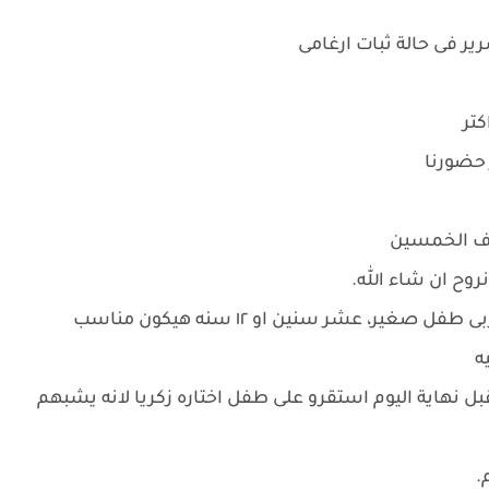
ير فى حالة ثبات ارغامى
تر
 حضورنا
رف الخمسين
ح ان شاء الله.
ر، عشر سنين او ١٢ سنه هيكون مناسب
ه
نهاية اليوم استقرو على طفل اختاره زكريا لانه يشبهم
.