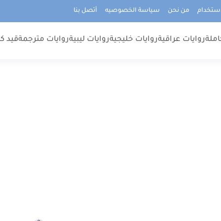
استخدام
من نحن
سياسة الخصوصيه
أتصل بنا
املة
روايات عراقية
روايات خليجية
روايات ليبية
روايات مترجمة
قيد كت