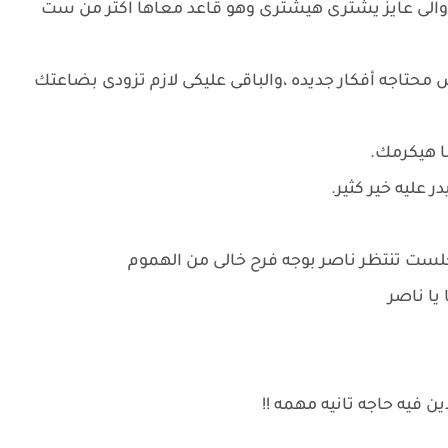
الى عايز يشترى هيشترى وهو قاعد معاها اكتر من ست
تاجه أفكار جديده ،والباقى عليكى لازم تزودى بضاعتك
ا هيكرمك.
 عليه خير كثير.
جلست تنتظر ناصر بوجه فرح خالى من الهموم
يا ناصر
فيه حاجه تانيه مهمه !!