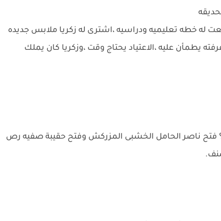
حديقه
ت له خطه تعليميه ودراسيه ،اشترى له زكريا ملابس جديده
 يطمأن عليه ،الاعتياد يحتاج وقت ،وزكريا كان يملك
؟ فتح ناصر الحامل الخشبى المزركش وفتح حقيبة صفيه رص
نف.