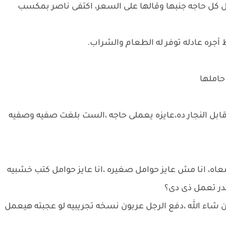
 كل حاجه جنبها وقالها على السعر، اكتفى ناصر بمكسب
أجره عادله توفر له الطعام والشراب.
حاملها
قابل النجار ده،عايزه يعملى حاجه ،الست بلغت صفيه وصفيه
ه، انا مش عايز حوامل صغيره ،انا عايز حوامل كتب خشبيه
در تعمل ذى دى؟
ان شاء الله ،دفع الرجل عربون نسخه تجريبيه لو عجبته هيعمل