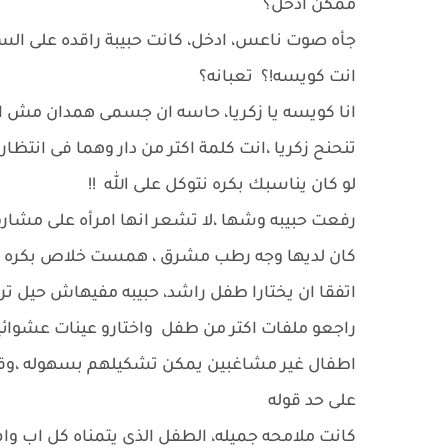
ممكن ادخل؟
جأه صوت ناعس، ادخل، كانت حبيبة راقده على السر
انت كويسه!؟ تعبانه؟
انا كويسه يا زكريا، حاسه ان جسمى همدان مش اك
تنحنح زكريا ،انت كلمة اكتر من دار وهما فى انتظار
لو كان يناسبك بكره نتوكل على الله !!
رفعت حبيبه وشها ،لا تشعر انها امرأه على مشا
كان لديها وجه رطب مشرق ، همست خلاص بكره نرو
اتفقا ان يختارا طفل راشد، حبيبه مفيهاش حيل تربى طفل صغي
راجعو ملفات اكتر من طفل واختارو عينات عشوائي
اطفال غير مشاغبين يمكن تشكيلهم بسهوله ،وقبل 
على حد قوله
كانت ملامحه جميله، الطفل الذى يتمناه كل اب وام