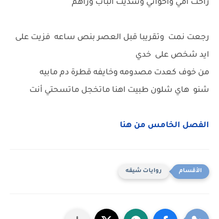
راحت امي واخواني وسديت الباب وراهم
رجعت نمت وتقريبا قبل العصر بنص ساعه فزيت على
ايد شخص على خدي
من خوف كعدت مصدومه وخايفه قطرة دم مابيه
شنو هاي شلون طبيت اهنا ماتخجل ماتسحتي أنت
الفصل الخامس من هنا
روايات شيقه