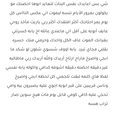
شي بس اعايدك نفس البنات لتعايد ابوها احضنك مو
يكولون بمرور الأيام ننسه ليموت اني عكس النااس كل
يوم يمر احتاجك أكثر افتقدك أكثر ربي ياريت مأخذ روحي
عايف أبويه على أقل اني ماعندي عائله اخ يابه كسرتني
بغيابك الموت عاف الكل واخذك وحرمني منك حسره
بقلبي مجاي تبرد. يابه اووف شسوي شلون لو شكد ما
ابجي واصرخ ماراح ارتاح أريدك والله أريدك ربي ماطالبه
غير دقيقه احضنه دقيقه اشوفه كدامي واكوله يابه نفسي
لفظ هاي كلمه لبقت تلجمني كل لحظه ابجي واصرخ
وناس قريبين على قبر ابويه اجوي عليه يصبرون بيه وامي
تحجي عليه كافي كومي قابل يوم مات هيج سوين صار
تراب هسه