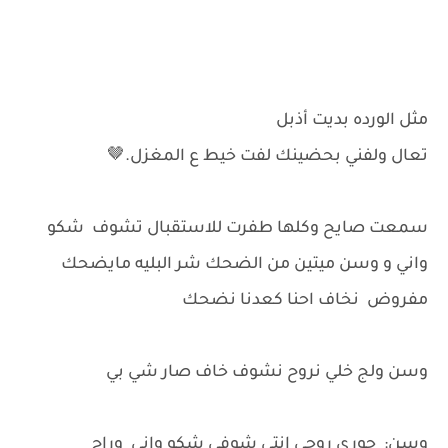
مثل الورده بديت أذبل‏
تعال ولفني بحضينك لفت ‏خيط ع المغزل.🤎
سمعت صايح وكلها طفرت للاستقبال تشوف شكو
واني و وسن ميتين من الضحك شر البليه مايضحك
مفروض نخاف احنا كعدنا نضحك
وسن ولج خلي نروح نشوف خاف صار شي بي
وسن: جوري روحي انتي شوفي شكو واني وراج