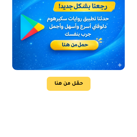
حمّل من هنا