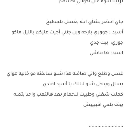
تربينا سوه مثل اخواني احسهم
جاي احضر بشاي اجه يغسل بلمطبخ
أسيد : جووري بارحه وين جنتي أجيت عليكم بالليل ماكو
جوري: بيت جدي
اسيد: ها ماشي
غسل وطلع واني صافنه هذا شنو سالفته مو خاليه هواي
يسال ويدخل شنو لبالك يا أسيد افندي
كملت شغلي وطبيت للحمام بعد هالتعب واحد يتمنه
يبقه بلمي افييييش
........................