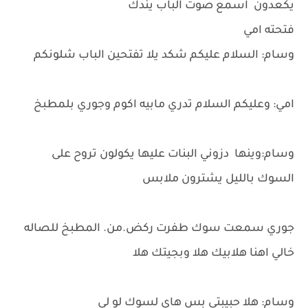
يكعدون اسمع صوت الباب يندك
فتحته امي
وسام: السلام عليكم شكد يلا تفتحين الباب شلونكم
امي: وعليكم السلام تدري مابيه اكوم وجوري بلمطبخ
وسام:وينها دزوني البنات عليها يكولون تروح على
السوك بالليل يشترون ملابس
جوري سمعت سوك طفرت ركض.من. المطبخ للصاله
خالي اهنا هلابيك هلا وبجيتك هلا
وسام: هلا حبيبتي بس هاي لسوك لو لي