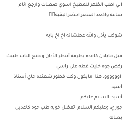
اني اطب الظهر للمطبخ اسوي صعبات وارجع انام
ساعه واكعد العصر احضر البقيه🤦‍♀️
شوكت يأذن والله عطشانه اخ اخ يابه
قبل ماياذن كاعده بطرمه أنتظر الأذان ونفتح الباب طبيت
ركض جوه خليت غطه على راسي
اوووووو. هذا مايكول وكت فطور شعنده جاي أستاذ
أسيد
أسيد: السلام عليكم
جوري: وعليكم السلام تفضل خويه طب جوه كاعدين
بصاله