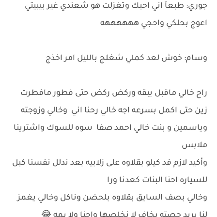
جوري: طبعآ اني احبك وتغزلت هو شعندي غير بيبيتي
اعوج بحلكي واحجي ههههههه
وسام: خوش لعد كملي شغلج بالليل امر اخذج
راح خالي ماقبل يبقه وركض ركض حتى فطور مافطرت
زين حتى اكمل بسرعه اجه خالي رحنا اني وخالي وزوجته
وياسمين و بنت خالي احمد صفا سوه للسوك واشترينا
ملابس
وأكيد لازم فد كيلو بقلاوه على زلابيه بعد ندلل نفسنا كبل
للسياره احنا البنات كعدنا ورا
وخالي بصف السايق بقلاوه بلحضن وناكل وخالي يغمز
لنا يريد حصته يخاف لا نخلصها واحنا ولا يمه 😂