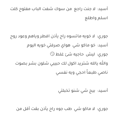
أسيد: لا جنت راجع من سوك شفت الباب مفتوح كلت
اسلم واطلع
جوري: لا خويه ماتسوه راح يأذن افطر وياهم وعود روح
أسيد: خو ماكو شي هواي صرفتي خويه اليوم
جوري: ليش حاجيه شئ غلط 🙄
والله يالله شتريد اكول لك حبيبي شلون بشر بصوت
ناصي طبعاً احجي ويه نفسي
أسيد: بيج شي شنو تخبلتي
جوري: لا ماكو شي طب جوه راح يأذن بقت أقل من