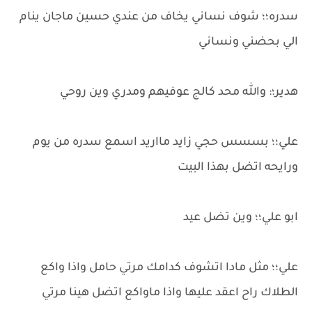
سدره؛؛ شوف نساني يخاف من عندي حسين ماجان ينام
الي بحضني ونساني
هدير؛: والله محد كالج عوفيهم ومدري وين روحي
علي؛؛ بسسس حجي زايد مااريد اسمع سدره من يوم
ورايحه اتضل بهذا البيت
ابو علي؛؛ وين تضل عيد
علي؛؛ مثل مادا اتشوف كدامك مرتي حامل واذا واكع
الطلاك راح اعقد عليها واذا ماواكع اتضل هينا مرتي