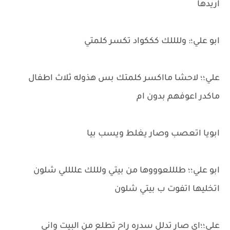
اريدها
ابو علي؛: وللللك كككواد تكسر كلمتي
علي؛؛ لاحشا مااكسر كلمتك بس هذوله ثلاث اطفال
ماكدر اعوفهم بدون ام
ابويا اتعصب وصار يغلط ويسب بيا
ابو علي؛؛ طلللعوووها من بيتي ولللك عللللي شلون
اتخليها اتفوت ب بيتي شلون
علي؛؛اي صار تدلل سدره راح تطلع من البيت واني