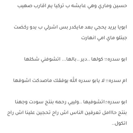
حسين وماري وهي عايشه ب تركيا يم اقارب صهيب
ابويا يريد يحجي بعد مايكدر بس اشرلي ب يدو ركضت
جبتلو ماي امي انهارت
ابو سدره؛؛ كولها ..دير ..بالها... اتشوفني شكلها
ام سدره؛؛ لا يابو سدره الله يوفقك ماصدكت اشوفها
ابو سدره؛:اتشوفيها ..ولييي رحمه بنتج سودت وجهنا
بنتج حااامل تعرفين الناس اش راح تحجين علينا اش راح
اتكول..