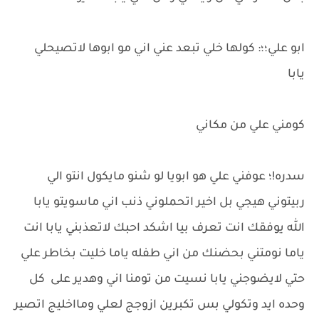
ابو علي؛؛: كولها خلي تبعد عني اني مو ابوها لاتصيحلي
يابا
كومني علي من مكاني
سدره!؛ عوفني علي هو ابويا لو شنو مايكول انتو الي
ربيتوني هيجي بل اخير اتحملوني ذنب اني ماسويتو يابا
الله يوفقك انت تعرف بيا اشكد احبك لاتعذبني يابا انت
ياما نومتني بحضنك من اني طفله ياما خليت بخاطر علي
حتي لايضوجني يابا نسيت من تومنا اني وهدير على كل
وحده ايد وتكولي بس تكبرين ازوجج لعلي ومااخليج اتصير