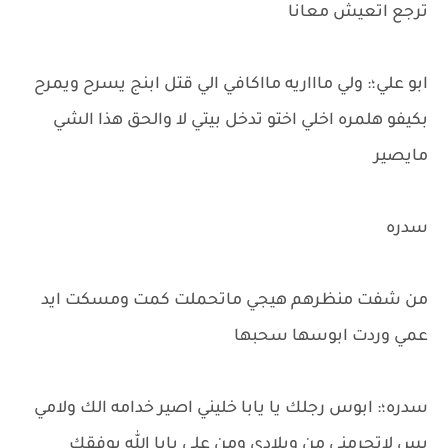
ترجع اتعيش معانا
ابو علي؛: ولي ماااريه مااكافي الي قتل ابنج يسرح ويمرح
بكيفو هلمره اخلي اختو تدخل بيتي لا والحق هذا الشي
مايصير
سدره
من شفت منظرهم هيجي ماتحملت كمت ومسكت ايد
عمي وردت ابوسها سحبها
سدره؛: ابوس رجلك يا يابا خليني اصير خدامه الك ولامي
بس لاتحرمني من ويلادي ومن علي يابا الله يوفقك