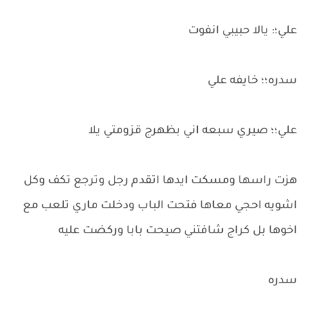
علي؛: يالا حبيبي انفوت
سدره؛؛ خايفه علي
علي؛؛ صيري سبعه اني بظهرج قزومتي يلا
هزت راسها ومسكت ايدها اتقدم رجل وترجع تكف وكل
اشويه احجي معاها فتحت الباب ودخلت ماري تلعب مع
اخوها بل كراج شافتني صيحت بابا وركضت عليه
سدره