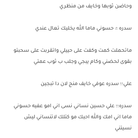
وحاضن ثوبها وخايف من منظري
سدره ؛: حسوني ماما الله يخليك تعال عندي
ماتحملت كمت وكفت على حييلي واتقربت على سحبتو
بقوى لحضني وكام يبجي وجلب ب ثوب عمتي
علي؛؛ سدره عوفي خايف منج لان دا تبجين
سدره؛؛ علي حسين نساني نسى اني امو عفيه حسوني
ماما اني امك والله احبك مو كتلك لاتنساني ليش
نسيتني