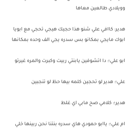
وويلادي طالعين معاها
هدير: كاافي علي شنو هذا حجيك هيجي تحجي مع ابويا
ابوك مايجي بمكانو بس سدره يجي الف وحده بمكانها
ابو علي؛: دا اتشوفين يابنتي ربيت وكبرت والمره غيرتو
علي؛: هدير لو تحجين كلمه بيها حظ لو تنجبين
هدير؛: كلامي صح مابي اي غلط
ام علي؛: ياابو حمودي هاي سدره بنتنا نحن ربينها خلي