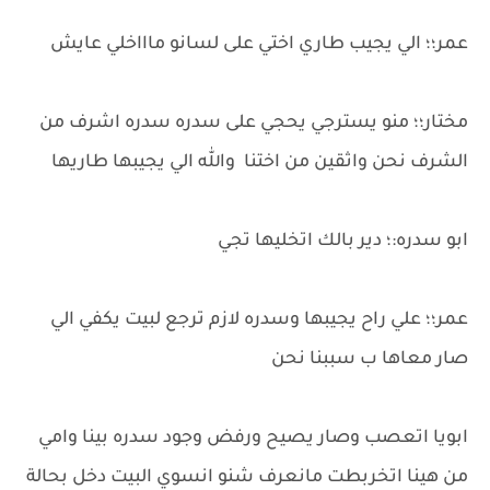
عمر؛؛ الي يجيب طاري اختي على لسانو ماااخلي عايش
مختار؛؛ منو يسترجي يحجي على سدره سدره اشرف من
الشرف نحن واثقين من اختنا والله الي يجيبها طاريها
ابو سدره:؛ دير بالك اتخليها تجي
عمر؛؛ علي راح يجيبها وسدره لازم ترجع لبيت يكفي الي
صار معاها ب سببنا نحن
ابويا اتعصب وصار يصيح ورفض وجود سدره بينا وامي
من هينا اتخربطت مانعرف شنو انسوي البيت دخل بحالة