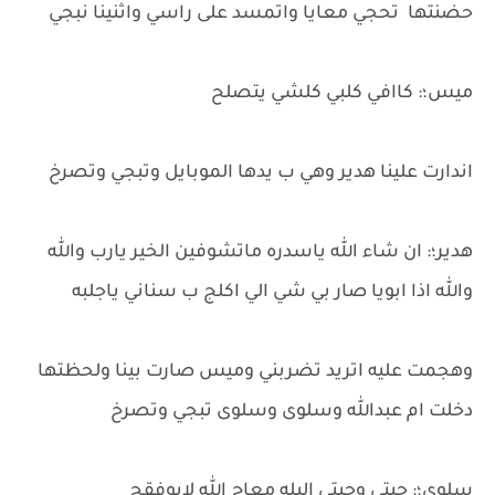
حضنتها تحجي معايا واتمسد على راسي واثنينا نبجي
ميس؛: كاافي كلبي كلشي يتصلح
اندارت علينا هدير وهي ب يدها الموبايل وتبجي وتصرخ
هدير؛: ان شاء الله ياسدره ماتشوفين الخير يارب والله
والله اذا ابويا صار بي شي الي اكلج ب سناني ياجلبه
وهجمت عليه اتريد تضربني وميس صارت بينا ولحظتها
دخلت ام عبدالله وسلوى وسلوى تبجي وتصرخ
سلوى؛: جيتي وجبتي البله معاج الله لايوفقج