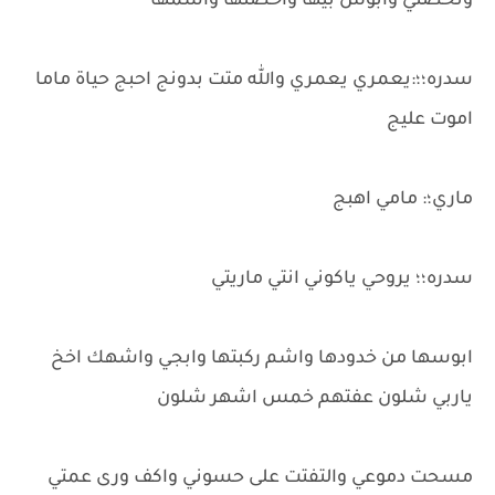
وتحضني وابوس بيها واحضنها واشمها
سدره؛؛:يعمري يعمري والله متت بدونج احبج حياة ماما
اموت عليج
ماري؛: مامي اهبج
سدره؛؛ يروحي ياكوني انتي ماريتي
ابوسها من خدودها واشم ركبتها وابجي واشهك اخخ
ياربي شلون عفتهم خمس اشهر شلون
مسحت دموعي والتفتت على حسوني واكف ورى عمتي