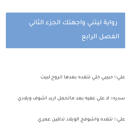
رواية ليتني واجهتك الجزء الثاني
الفصل الرابع
علي؛؛ حبيبي خلي نتغده بعدها انروح لبيت
سدره؛: لا علي عفيه بعد ماتحمل اريد اشوف ويلادي
علي؛؛ نتغده واشوفج الويلاد تدللين عمري