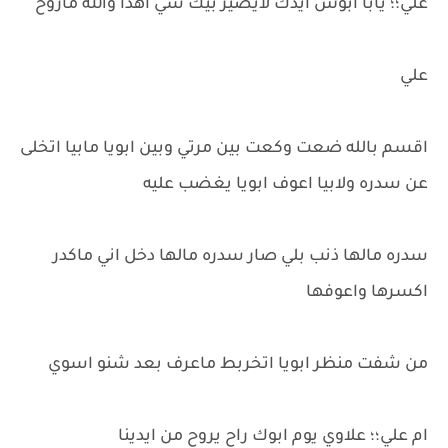
علي؛؛ يابا ابوس ايدك لايصير بيك شي اهدا والله ماروح
علي
اقسم بالله ضعت وكعت بين مرتي وبين ابويا مابيا اتخلى
عن سدره ولابيا اعوف ابويا يغضب عليه
سدره مالها ذنب بلي صار سدره مالها دخل اني ماكدر
اكسرها واعوفها
من شفت منظر ابويا اتخربط ماعرف بعد شنو اسوي
ام علي؛؛ علاوي يوم ابوك راح يروح من ايدينا