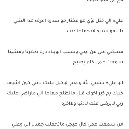
مع الي قتلو اخوك
علي؛: الي قتل لؤي هو مختار مو سدره اعرف هذا الشي
يابا مو سدره لاتحملها ذنب
مسكني علي من ايدي وسحب الويلاد درنا ظهرنا ومشينا
سمعت عمي كام يصيح
ابو علي؛: حسبي الله ونعم الوكيل عليك يابني كون اشوف
كبرك يم كبر اخوك قبل ماتطلع معاها اني ماراضي عليك
ربي لايرضى عنك لادنيا ولااخره
من سمعت عمي كال هيجي ماتحملت جمدنا اني وعلي