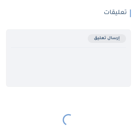
تعليقات
إرسال تعليق