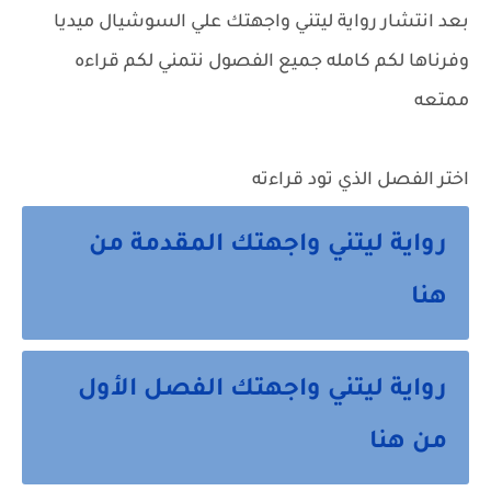
بعد انتشار رواية ليتني واجهتك علي السوشيال ميديا
وفرناها لكم كامله جميع الفصول نتمني لكم قراءه
ممتعه
اختر الفصل الذي تود قراءته
رواية ليتني واجهتك المقدمة من
هنا
رواية ليتني واجهتك الفصل الأول
من هنا