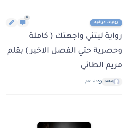
0
روايات عراقيه
رواية ليتني واجهتك ( كاملة
وحصرية حتي الفصل الاخير ) بقلم
مريم الطائي
GeGe
منذ عام